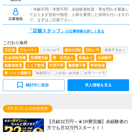
す。・サイトの更新簡単なサイト更新作業があります。先
・年齢不問・学歴不問・未経験者歓迎・男女問わず募集し
輩スタッフが丁寧に教えてくれます。・備品の買い出し足
ております意欲や熱意、人柄を重視した採用を行いますの
りなくなった備品などを百均やドン・キホーテなどへ買い
応募資格
で、まずはご応募下さい。
出しに行ったりもします。・事務所の掃除スタッフみんな
で業務の合間で掃除をしたりもします。色々な業務があり
「店舗スタッフ」
ますが1人で全部こなすわけではなく、スタッフみんなで
の仕事情報を詳しく見る
分担して仕事をこなすので難しく考えなくて大丈夫です！
こだわり条件
正社員
アルバイト
土日のみ可
週休2日制
日払い可
資格手当あり
社会保険完備
交通費支給
寮・社宅あり
研修あり
未経験可
経験者歓迎
シニア歓迎
学歴不問
履歴書不要
幹部候補
車･バイク通勤可
制服貸与
入社祝い金支給
在宅ワーク可
検討中に追加
求人情報を見る
8/8 21:47 お店情報更新
【月給32万円～★1R寮完備】未経験者の
方でも月32万円スタート！！