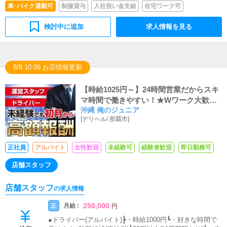
車･バイク通勤可
制服貸与
入社祝い金支給
在宅ワーク可
検討中に追加
求人情報を見る
8/8 10:06 お店情報更新
【時給1025円～】24時間営業だからスキ
マ時間で働きやすい！★Wワーク大歓迎!!
沖縄 俺のジュニア
★送迎ドライバー大募集中!!
[
デリヘル
/
那覇市
]
正社員
アルバイト
女性歓迎
未経験可
経験者歓迎
即日勤務可
店舗スタッフ
店舗スタッフ
の求人情報
250,000
月給 :
正
円
●ドライバー(アルバイト)┣・時給1000円┗・好きな時間で