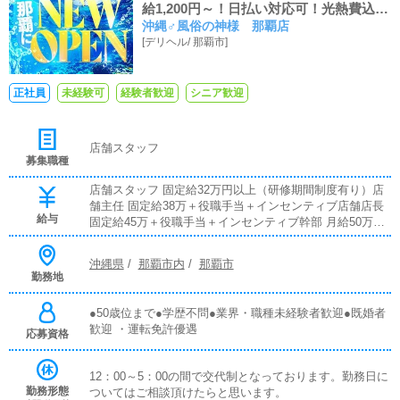
給1,200円～！日払い対応可！光熱費込み
沖縄♂風俗の神様 那覇店
月3万の社員寮、プライベートでも使用可
[
デリヘル
/
那覇市
]
能な社用車も完備！
正社員
未経験可
経験者歓迎
シニア歓迎
店舗スタッフ
募集職種
店舗スタッフ 固定給32万円以上（研修期間制度有り）店
舗主任 固定給38万＋役職手当＋インセンティブ店舗店長
給与
固定給45万＋役職手当＋インセンティブ幹部 月給50万円
＋役職手当＋インセンティブ
沖縄県
/
那覇市内
/
那覇市
勤務地
●50歳位まで●学歴不問●業界・職種未経験者歓迎●既婚者
歓迎 ・運転免許優遇
応募資格
12：00～5：00の間で交代制となっております。勤務日に
勤務形態
ついてはご相談頂けたらと思います。