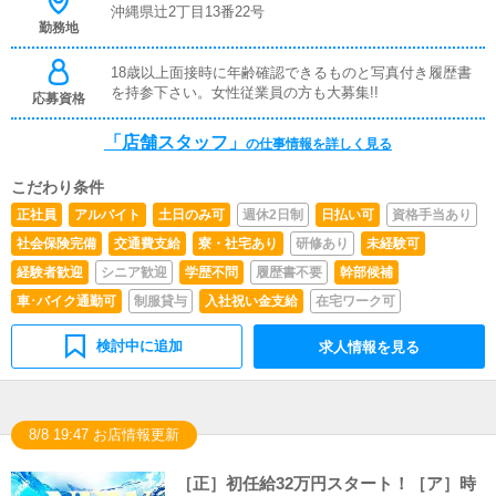
沖縄県辻2丁目13番22号
勤務地
18歳以上面接時に年齢確認できるものと写真付き履歴書
を持参下さい。女性従業員の方も大募集!!
応募資格
「店舗スタッフ」
の仕事情報を詳しく見る
こだわり条件
正社員
アルバイト
土日のみ可
週休2日制
日払い可
資格手当あり
社会保険完備
交通費支給
寮・社宅あり
研修あり
未経験可
経験者歓迎
シニア歓迎
学歴不問
履歴書不要
幹部候補
車･バイク通勤可
制服貸与
入社祝い金支給
在宅ワーク可
検討中に追加
求人情報を見る
8/8 19:47 お店情報更新
［正］初任給32万円スタート！［ア］時