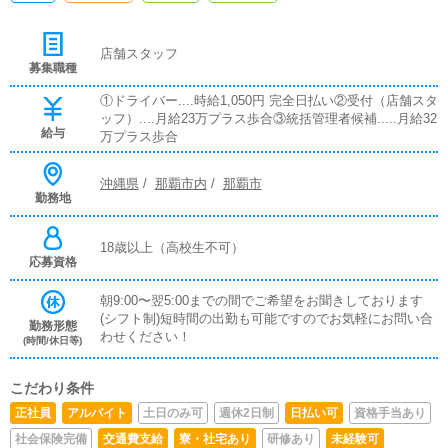
店舗スタッフ
募集職種
①ドライバー....時給1,050円 完全日払い②受付（店舗スタ
ッフ）....月給23万プラス歩合③統括管理者候補.....月給32
給与
万プラス歩合
沖縄県
/
那覇市内
/
那覇市
勤務地
18歳以上（高校生不可）
応募資格
朝9:00〜翌5:00までの間でご希望をお聞きしております
(シフト制)短時間の出勤も可能ですのでお気軽にお問い合
勤務形態
わせください！
(時間/休日等)
こだわり条件
正社員
アルバイト
土日のみ可
週休2日制
日払い可
資格手当あり
社会保険完備
交通費支給
寮・社宅あり
研修あり
未経験可