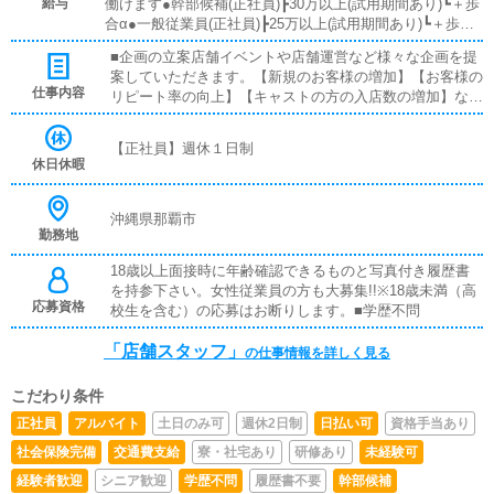
給与
働けます●幹部候補(正社員)┣30万以上(試用期間あり)┗＋歩
合α●一般従業員(正社員)┣25万以上(試用期間あり)┗＋歩合α
●一般従業員(アルバイト)┣15万3000以上┣週休2日┣勤務8時
■企画の立案店舗イベントや店舗運営など様々な企画を提
間┣残業なし┗定期昇給あり働き方についてのご要望が御座
案していただきます。【新規のお客様の増加】【お客様の
いましたら面接時にお気軽にご相談ください。女性内勤ス
仕事内容
リピート率の向上】【キャストの方の入店数の増加】な
タッフも大募集しているのでご応募お待ちしております!!■
ど、売上UPに繋がる施策の提案を行っていただきます。■
インセンティブあり■賞与あり■昇給あり■日払い可■週払
キャスト管理お店で働いていただいているキャストの方が
い可
【正社員】週休１日制
稼げるようにインターネットを使ったPR（写メ日記）な
休日休暇
どの使い方などのアドバイスを行っていただきます。■PC
更新業務ヘブンネットなど、ポータルサイト等の店舗情報
更新作業を行っていただきます。キャストの出勤情報やイ
沖縄県那覇市
勤務地
ベント、求人ブログの作成となります。基本的にはボタン
を押すだけや、ブログの更新時に簡単に文字が入力出来れ
18歳以上面接時に年齢確認できるものと写真付き履歴書
ば問題ありません。PCが苦手な人でも簡単にできます。
を持参下さい。女性従業員の方も大募集!!※18歳未満（高
応募資格
校生を含む）の応募はお断りします。■学歴不問
「店舗スタッフ」
の仕事情報を詳しく見る
こだわり条件
正社員
アルバイト
土日のみ可
週休2日制
日払い可
資格手当あり
社会保険完備
交通費支給
寮・社宅あり
研修あり
未経験可
経験者歓迎
シニア歓迎
学歴不問
履歴書不要
幹部候補