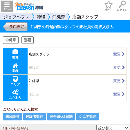
検討中
ログイン
ジョブヘブン
沖縄
沖縄県
店舗スタッフ
条件設定
沖縄県の店舗内勤スタッフの正社員の高収入求人
沖縄県
那覇
変更
店舗スタッフ
職種
変更
未設定
業種
変更
沖縄県
エリア
変更
未設定
こだわり
こだわりかんたん検索
未経験可
経験者歓迎
完全週休2日制
シニア歓迎
1件〜10件(全10件)