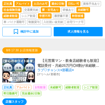
正社員
アルバイト
土日のみ可
週休2日制
日払い可
資格手当あり
社会保険完備
交通費支給
寮・社宅あり
研修あり
未経験可
経験者歓迎
シニア歓迎
学歴不問
履歴書不要
幹部候補
車･バイク通勤可
制服貸与
入社祝い金支給
在宅ワーク可
検討中に追加
求人情報を見る
8/8 17:30 お店情報更新
【元営業マン・飲食店経験者も歓迎】
電話受付・月給25万円◎8割が未経験で入
ラブ♡チャンス♥那覇店♥
社！スピード出世あり
[
デリヘル
/
那覇市
]
正社員
アルバイト
女性歓迎
未経験可
経験者歓迎
シニア歓迎
即日勤務可
完全週休2日制
店舗スタッフ