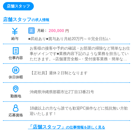
店舗スタッフ
店舗スタッフ
の求人情報
200,000
月給 :
正
円
給与
■昇給あり■賞与あり月給20万円～※完全日払い
お客様の接客や予約の確認・お部屋の掃除など簡単なお仕
事がメインです■業務内容下記のような業務を担当してい
仕事内容
ただきます。--店舗運営全般--・受付接客業務・簡単な清
掃業務・簡単な更新業務・社用車での女性キャストの送
迎、お客様送迎どの項目も未経験の方でも1か月あれば覚
【正社員】週休２日制となります
えれる内容となっております月日が流れ給与も上がってい
休日休暇
くと仕事内容も変わっていきますがいきなり何でもかんで
もやらせたりは致しませんのでご安心ください。先輩社員
がシッカリ教えますので、興味さえあれば仕事は必ず覚え
沖縄県沖縄県那覇市辻2丁目13番21号
勤務地
られます。どんどんできることが増える、知識が増える…
そんな喜びもあると思います。
18歳以上の方なら誰でも歓迎PC操作などに抵抗無い方歓
迎いたします！
応募資格
「店舗スタッフ」
の仕事情報を詳しく見る