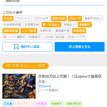
(時間/休日等)
こだわり条件
正社員
アルバイト
土日のみ可
週休2日制
日払い可
資格手当あり
社会保険完備
交通費支給
寮・社宅あり
研修あり
未経験可
経験者歓迎
シニア歓迎
学歴不問
履歴書不要
幹部候補
車･バイク通勤可
制服貸与
入社祝い金支給
在宅ワーク可
検討中に追加
求人情報を見る
8/8 19:00 求人ムービー更新
月収50万以上可能！！辻operaで超高収
入を♪
辻Opera
[
ソープ
/
那覇市
]
正社員
アルバイト
女性歓迎
未経験可
経験者歓迎