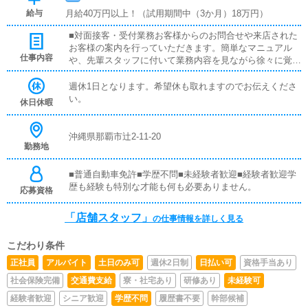
給与
月給40万円以上！（試用期間中（3か月）18万円）
■対面接客・受付業務お客様からのお問合せや来店された
お客様の案内を行っていただきます。簡単なマニュアル
仕事内容
や、先輩スタッフに付いて業務内容を見ながら徐々に覚え
ていただきますので、未経験の方でも安心して働けます。
■PC更新業務ヘブンネットなど、ポータルサイト等の店舗
週休1日となります。希望休も取れますのでお伝えくださ
情報更新作業を行っていただきます。キャストの出勤情報
い。
休日休暇
やイベント、求人ブログの作成となります。基本的にはボ
タンを押すだけや、ブログの更新時に簡単に文字が入力出
来れば問題ありません。PCが苦手な人でも簡単にできま
沖縄県那覇市辻2-11-20
勤務地
す。■清掃・備品管理お客様やキャストの方に快適にお過
ごしいただくため、店内の清掃や備品の管理・補充を行っ
ていただきます。受付・電話対応・清掃・ネット更新(簡
■普通自動車免許■学歴不問■未経験者歓迎■経験者歓迎学
易作業)
歴も経験も特別な才能も何も必要ありません。
応募資格
「店舗スタッフ」
の仕事情報を詳しく見る
こだわり条件
正社員
アルバイト
土日のみ可
週休2日制
日払い可
資格手当あり
社会保険完備
交通費支給
寮・社宅あり
研修あり
未経験可
経験者歓迎
シニア歓迎
学歴不問
履歴書不要
幹部候補