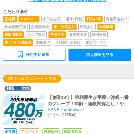
ただきます。キャストの出勤情報やイベント、求人ブログ
の作成となります。基本的にはボタンを押すだけや、ブロ
グの更新時に簡単に文字が入力出来れば問題ありません。
こだわり条件
PCが苦手な人でも簡単にできます。■清掃・備品管理お客
正社員
アルバイト
土日のみ可
週休2日制
日払い可
資格手当あり
様やキャストの方に快適にお過ごしいただくため、店内の
社会保険完備
交通費支給
寮・社宅あり
研修あり
未経験可
清掃や備品の管理・補充を行っていただきます。
経験者歓迎
シニア歓迎
学歴不問
履歴書不要
幹部候補
車･バイク通勤可
制服貸与
入社祝い金支給
在宅ワーク可
検討中に追加
求人情報を見る
8/8 16:55 求人ムービー更新
【創業19年】福利厚生が手厚い沖縄一番
のグループ！年齢・経験関係なし！やる
HANA－okinawa－
気が結果に、結果が高収入に繋がりま
[
デリヘル
/
那覇市
]
す！
正社員
アルバイト
未経験可
経験者歓迎