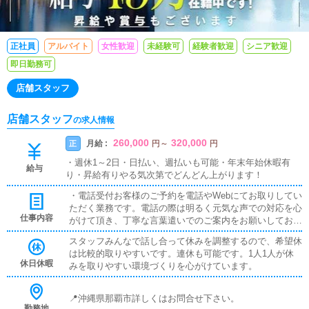
正社員
アルバイト
女性歓迎
未経験可
経験者歓迎
シニア歓迎
即日勤務可
店舗スタッフ
店舗スタッフ
の求人情報
260,000
320,000
月給 :
正
円
～
円
・週休1～2日・日払い、週払いも可能・年末年始休暇有
給与
り・昇給有りやる気次第でどんどん上がります！
・電話受付お客様のご予約を電話やWebにてお取りしてい
ただく業務です。電話の際は明るく元気な声での対応を心
仕事内容
がけて頂き、丁寧な言葉遣いでのご案内をお願いしており
ます。未経験でもスタッフが1から優しく教えてくれます
スタッフみんなで話し合って休みを調整するので、希望休
ので安心です。・送迎基本的にキャストさんを送迎して頂
は比較的取りやすいです。連休も可能です。1人1人が休
きます。時間厳守を意識して頂き、キャストの方が円滑に
休日休暇
みを取りやすい環境づくりを心がけています。
ストレスなくお仕事を進められるようにサポートして頂き
ます。もちろん交通ルールを守り、安全運転での送迎が第
一です！・キャストの出勤スケジュール管理キャストの方
📍沖縄県那覇市詳しくはお問合せ下さい。
に出勤スケジュールを確認してサイトに入力する業務で
勤務地