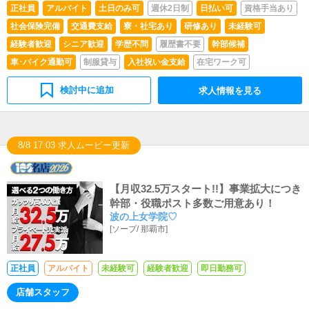
正社員
アルバイト
土日のみ可
週休2日制
日払い可
資格手当あり
社会保険完備
交通費支給
寮・社宅あり
研修あり
未経験可
経験者歓迎
シニア歓迎
学歴不問
履歴書不要
幹部候補
車･バイク通勤可
制服貸与
入社祝い金支給
在宅ワーク可
検討中に追加
求人情報を見る
8/8 17:03 求人ムービー更新
【月収32.5万スタート!!】事業拡大につき
幹部・役職ポスト多数ご用意あり！
波の上女学院♡
[
ソープ
/
那覇市
]
正社員
アルバイト
未経験可
経験者歓迎
即日勤務可
店舗スタッフ