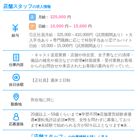
店舗スタッフ
の求人情報
325,000
月給 :
正
円
10,000
15,000
日給 :
ア
円
～
円
①正社員月給：325,000～410,000円《試用期間あり》＋大
給与
入手当あり＋専門職務に応じて特別手当あり②アルバイト
日給：10,000～15,000円《試用期間あり》------------------------
---------------※経験・能力に応じて年４回の昇給査定あり※日
・キャスト送迎業務・店舗や待合室、女子寮などの清掃・
払い可能※寮即日利用可能《昇給・昇格が早い会社です》
備品の補充や発注などの管理■対面接客・受付業務お客様
全従業員の能力や働きぶりを毎月しっかりと評価いたしま
仕事内容
からのお問合せや来店されたお客様の案内を行っていただ
す。従業員一人ひとりと向き合い価値観や本人の希望を尊
きます。予約の確認や、会計作業、注意事項の喚起などを
重した上で適材適所それぞれの長所を伸ばしていきます。
お願いします。簡単なマニュアルや、先輩スタッフに付い
縁の下の力持ちのような目立たない仕事や常日頃の頑張り
【正社員】週休２日制
て業務内容を見ながら徐々に覚えていただきますので、未
もちゃんと評価いたします。昇給・昇格の査定は年４回、
休日休暇
経験の方でも安心して働けます。■企画の立案店舗イベン
長期的かつ広範囲の視野での査定なので全従業員平等に昇
トや店舗運営など様々な企画を提案していただきます。
給のチャンスがございます。
【新規のお客様の増加】【お客様のリピート率の向上】
所在地に同じ
勤務地
【キャストの方の入店数の増加】など、売上UPに繋がる
施策の提案を行っていただきます。■キャスト管理お店で
20歳以上～59歳くらいまで■学歴不問■店舗運営経験者優
働いていただいているキャストの方が稼げるようにインタ
遇■運転免許証必須■男性、女性を問わずに募集しており
ーネットを使ったPR（写メ日記）などの使い方などのア
応募資格
ます■未経験で始められる方が60％以上となります■未経
ドバイスを行っていただきます。■PC更新業務ヘブンネッ
験の方も安心してご応募下さい※暴力団関係者の方又はそ
トなど、ポータルサイト等の店舗情報更新作業を行ってい
「店舗スタッフ」
れに準ずる方のご応募はお断りいたしております。
の仕事情報を詳しく見る