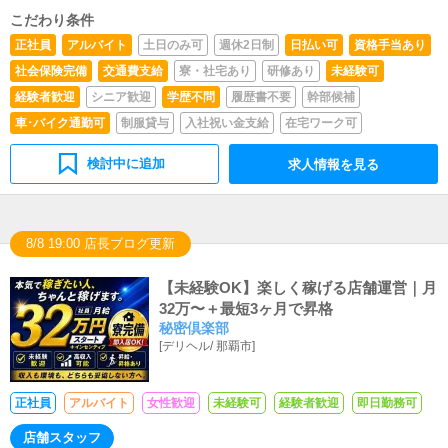
こだわり条件
正社員
アルバイト
土日のみ可
週休2日制
日払い可
資格手当あり
社会保険完備
交通費支給
寮・社宅あり
研修あり
未経験可
経験者歓迎
シニア歓迎
学歴不問
履歴書不要
幹部候補
車･バイク通勤可
制服貸与
入社祝い金支給
在宅ワーク可
検討中に追加
求人情報を見る
8/8 19:00 店長ブログ更新
【未経験OK】楽しく稼げる店舗運営｜月
32万〜＋最短3ヶ月で昇格
秘密倶楽部
[
デリヘル
/
那覇市
]
正社員
アルバイト
女性歓迎
未経験可
経験者歓迎
即日勤務可
店舗スタッフ