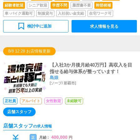
経験者歓迎
シニア歓迎
学歴不問
履歴書不要
幹部候補
車･バイク通勤可
制服貸与
入社祝い金支給
在宅ワーク可
検討中に追加
求人情報を見る
8/8 12:28 お店情報更新
【入社3か月後月給40万円】高収入を目
指せる給与体系が整っています！
島娘
[
ソープ
/
那覇市
]
正社員
アルバイト
女性歓迎
未経験可
店舗スタッフ
店舗スタッフ
の求人情報
400,000
月給 :
正
円