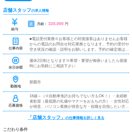
店舗スタッフ
の求人情報
320,000
月給 :
正
円
給与
■電話受付業務※お客様との対面接客はありませんお客様
からの電話のお問合せ対応業務となります。予約の受付や
仕事内容
空き状況の確認・説明をお願いします。予約の確定後はキ
ャストやドライバーに通達します。■PC更新業務ヘブンネ
ットを始めとするポータルサイトの更新作業を行います。
週休2日制となります※希望・要望が御座いましたら面接
基本的なPC操作が出来ればすぐに慣れることが出来ま
時にお気軽にご相談下さい
休日休暇
す。■清掃・備品管理お客様やキャストの方に快適にお過
ごしいただくため、店内の清掃や備品の管理・補充を行っ
ていただきます。
那覇市
勤務地
18歳～（※自動車免許お持ちでない方もOK！）・未経験
者歓迎（最低限の礼儀やマナーをおもちの方）・女性対応
応募資格
が得意、パソコン業務が得意な方・役職を目指したい方・
収入を上げたい方・人として成長したい方にしっかりとし
「店舗スタッフ」
た教育・指導を行いますので、スピーディに成長いただけ
の仕事情報を詳しく見る
ます！
こだわり条件