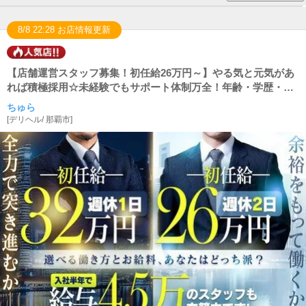
8/8 22:28 お店情報更新
【店舗運営スタッフ募集！初任給26万円～】やる気と元気があ
れば積極採用☆未経験でもサポート体制万全！年齢・学歴・職
歴・業界経験一切不問！
ちゅら
[
デリヘル
/
那覇市
]