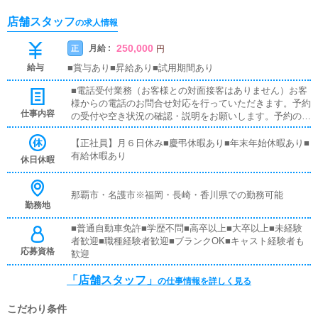
店舗スタッフ
の求人情報
250,000
月給 :
正
円
給与
■賞与あり■昇給あり■試用期間あり
■電話受付業務（お客様との対面接客はありません）お客
様からの電話のお問合せ対応を行っていただきます。予約
仕事内容
の受付や空き状況の確認・説明をお願いします。予約の確
定後はキャストやドライバーに通達します。簡単なマニュ
アルや先輩スタッフに気軽に聞ける環境ですので、未経験
【正社員】月６日休み■慶弔休暇あり■年末年始休暇あり■
でも安心して働けます。■PC更新業務ヘブンネットなど、
有給休暇あり
休日休暇
ポータルサイト等の店舗情報更新作業を行っていただきま
す。キャストの出勤情報やイベント、求人ブログの作成と
なります。基本的にはボタンを押すだけや、ブログの更新
那覇市・名護市※福岡・長崎・香川県での勤務可能
勤務地
時に簡単に文字が入力出来れば問題ありません。PCが苦
手な人でも簡単にできます。■清掃・備品管理お客様やキ
■普通自動車免許■学歴不問■高卒以上■大卒以上■未経験
ャストの方に快適にお過ごしいただくため、店内の清掃や
者歓迎■職種経験者歓迎■ブランクOK■キャスト経験者も
備品の管理・補充を行っていただきます。
応募資格
歓迎
「店舗スタッフ」
の仕事情報を詳しく見る
こだわり条件