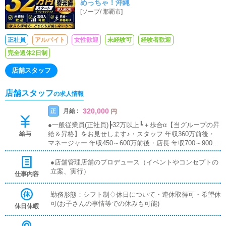
めっちゃ！沖縄
[
ソープ
/
那覇市
]
正社員
アルバイト
女性歓迎
未経験可
経験者歓迎
完全週休2日制
店舗スタッフ
店舗スタッフ
の求人情報
320,000
月給 :
正
円
●一般従業員(正社員)┣32万以上┗＋歩合α【当グループの昇
給与
給＆昇格】をお見せします♪・スタッフ 年収360万前後・
マネージャー 年収450～600万前後・店長 年収700～900万
前後・エリアマネージャー年収1,000万～
●店舗管理店舗のプロデュース（イベントやコンセプトの
立案、実行）
仕事内容
勤務形態：シフト制♢休日について・連休取得可・希望休
可(お子さんの事情等での休みも可能)
休日休暇