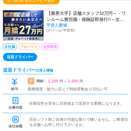
8/7 00:00 求人ムービー更新
【業界大手】店舗スタッフ32万円～・ワ
ンルーム寮完備・保険証即発行!!～女性
甲府人妻城
スタッフも大活躍中～～★
[
デリヘル
/
甲府市
]
正社員
アルバイト
女性歓迎
送迎ドライバー
送迎ドライバー
の求人情報
1,100
1,400
時給 :
ア
円
～
円
給与
勤務態度・能力に応じて時給変動あり日払い可
在籍女性を安全に目的地まで送迎する業務になります。
仕事内容
完全シフト制ご自身の可能な限りで構いません。ご希望日
を店舗へお申し付け下さいませ。
休日休暇