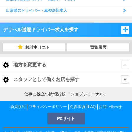
山梨県のドライバー・風俗送迎求人
デリヘル送迎ドライバー求人を探す
新潟県
検討中リスト
閲覧履歴
長野県
新潟県
地方を変更する
山梨県
長野県
新潟県 デリヘル送迎ドライバー
<
全国トップ
スタッフとして働くお店を探す
山梨県
下越
長野県 デリヘル送迎ドライバー
北海道 男性高収入
新潟県
仕事に役立つ情報満載 「ジョブジャーナル」
東北 男性高収入
長野・千曲・須坂・中野
山梨県 デリヘル送迎ドライバー
中越
下越 デリヘル送迎ドライバー
会員規約
新潟 男性高収入
プライバシーポリシー
免責事項
FAQ
お問い合わせ
長野県
南関東 男性高収入
新潟 男性高収入
PCサイト
甲府・昭和・甲斐
松本・塩尻・安曇野
上越
長野・千曲・須坂・中野 デリヘル送迎ドライバー
新潟市 デリヘル送迎ドライバー
中越 デリヘル送迎ドライバー
長野 男性高収入
甲信越 男性高収入
石川県