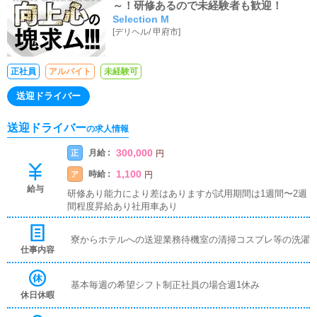
～！研修あるので未経験者も歓迎！
Selection M
[
デリヘル
/
甲府市
]
正社員
アルバイト
未経験可
送迎ドライバー
送迎ドライバー
の求人情報
300,000
月給 :
正
円
1,100
時給 :
ア
円
給与
研修あり能力により差はありますが試用期間は1週間〜2週
間程度昇給あり社用車あり
寮からホテルへの送迎業務待機室の清掃コスプレ等の洗濯
仕事内容
基本毎週の希望シフト制正社員の場合週1休み
休日休暇