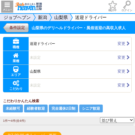
検討中
ログイン
ジョブヘブン
新潟
山梨県
送迎ドライバー
条件設定
山梨県のデリヘルドライバー・風俗送迎の高収入求人
変更
送迎ドライバー
職種
変更
未設定
業種
変更
山梨県
エリア
変更
未設定
こだわり
こだわりかんたん検索
未経験可
経験者歓迎
完全週休2日制
シニア歓迎
1件〜4件(全4件)