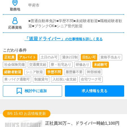
事務所や待機室の清掃を行っていただきます。キャストの
甲府市
勤務地
送迎に使うお車の清掃もお願いします。
■普通自動車免許■学歴不問■未経験者歓迎■職種経験者歓
迎■ブランクOK■シニア世代歓迎
応募資格
「送迎ドライバー」
の仕事情報を詳しく見る
こだわり条件
正社員
アルバイト
土日のみ可
週休2日制
日払い可
資格手当あり
社会保険完備
交通費支給
寮・社宅あり
研修あり
未経験可
経験者歓迎
シニア歓迎
学歴不問
履歴書不要
幹部候補
車･バイク通勤可
制服貸与
入社祝い金支給
在宅ワーク可
検討中に追加
求人情報を見る
8/6 15:43 お店情報更新
正社員30万～、ドライバー時給1,100円