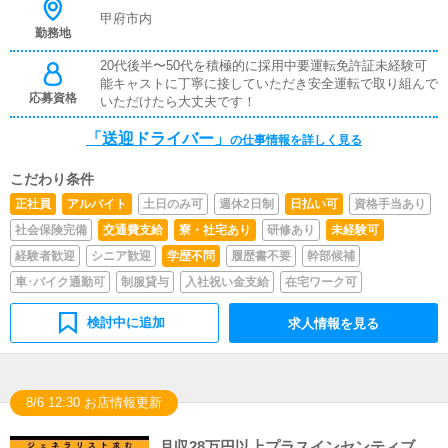
甲府市内
勤務地
20代後半〜50代を積極的に採用中要運転免許証未経験可
能キャストに丁寧に接していただき安全運転で取り組んで
応募資格
いただけたら大丈夫です！
「送迎ドライバー」
の仕事情報を詳しく見る
こだわり条件
正社員
アルバイト
土日のみ可
週休2日制
日払い可
資格手当あり
社会保険完備
交通費支給
寮・社宅あり
研修あり
未経験可
経験者歓迎
シニア歓迎
学歴不問
履歴書不要
幹部候補
車･バイク通勤可
制服貸与
入社祝い金支給
在宅ワーク可
検討中に追加
求人情報を見る
8/6 12:30 お店情報更新
月収28万円以上プラスインセンティブ