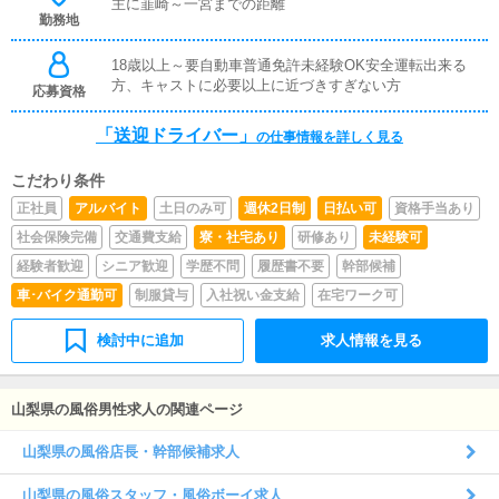
主に韮崎～一宮までの距離
勤務地
18歳以上～要自動車普通免許未経験OK安全運転出来る
方、キャストに必要以上に近づきすぎない方
応募資格
「送迎ドライバー」
の仕事情報を詳しく見る
こだわり条件
正社員
アルバイト
土日のみ可
週休2日制
日払い可
資格手当あり
社会保険完備
交通費支給
寮・社宅あり
研修あり
未経験可
経験者歓迎
シニア歓迎
学歴不問
履歴書不要
幹部候補
車･バイク通勤可
制服貸与
入社祝い金支給
在宅ワーク可
検討中に追加
求人情報を見る
山梨県の風俗男性求人の関連ページ
山梨県の風俗店長・幹部候補求人
山梨県の風俗スタッフ・風俗ボーイ求人