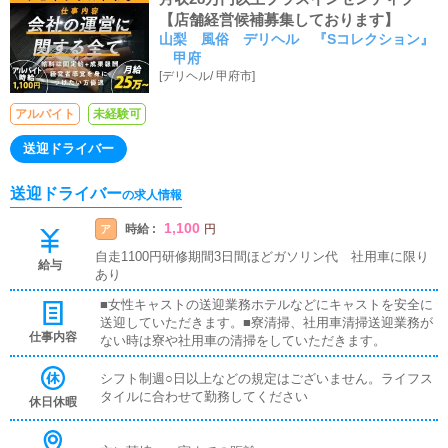
【店舗経営候補募集しております】
山梨 風俗 デリヘル 『Sコレクション』
甲府
[
デリヘル
/
甲府市
]
アルバイト
未経験可
送迎ドライバー
送迎ドライバー
の求人情報
1,100
時給 :
ア
円
自走1100円研修期間3日間ほどガソリン代 社用車に限り
給与
あり
■女性キャストの送迎業務ホテルなどにキャストを安全に
送迎していただきます。■寮清掃、社用車清掃送迎業務が
仕事内容
ない時は寮や社用車の清掃をしていただきます。
シフト制週○日以上などの規定はございません。ライフス
タイルに合わせて勤務してください
休日休暇