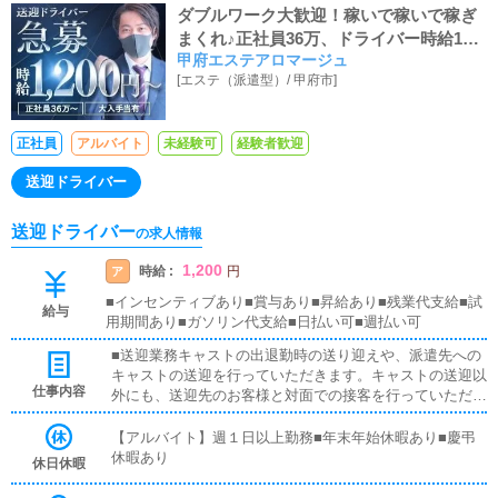
ダブルワーク大歓迎！稼いで稼いで稼ぎ
まくれ♪正社員36万、ドライバー時給120
甲府エステアロマージュ
0円～、社保完備
[
エステ（派遣型）
/
甲府市
]
正社員
アルバイト
未経験可
経験者歓迎
送迎ドライバー
送迎ドライバー
の求人情報
1,200
時給 :
ア
円
■インセンティブあり■賞与あり■昇給あり■残業代支給■試
給与
用期間あり■ガソリン代支給■日払い可■週払い可
■送迎業務キャストの出退勤時の送り迎えや、派遣先への
キャストの送迎を行っていただきます。キャストの送迎以
仕事内容
外にも、送迎先のお客様と対面での接客を行っていただき
ます。お客様のご案内時に、システムの説明や料金の受け
取り等、対面での簡単な接客になります。最初は先輩ドラ
【アルバイト】週１日以上勤務■年末年始休暇あり■慶弔
イバーと同乗して行動し、業務の流れを覚えていただきま
休暇あり
休日休暇
すので、未経験の方でも安心して働けます。ガソリン代・
高速代は支給します。■清掃業務送迎業務の空き時間に、