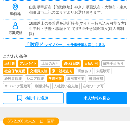
山梨県甲府市【他勤務地】神奈川県藤沢市・大和市・東京
都町田市上記のエリアよりお選び頂きます。
勤務地
18歳以上の要普通免許所持者(マイカー持ち込み可能な方)
※年齢・学歴・職歴不問 です‼※任意保険加入(対人無制
応募資格
限)
「送迎ドライバー」
の仕事情報を詳しく見る
こだわり条件
正社員
アルバイト
土日のみ可
週休2日制
日払い可
資格手当あり
社会保険完備
交通費支給
寮・社宅あり
研修あり
未経験可
経験者歓迎
シニア歓迎
学歴不問
履歴書不要
幹部候補
車･バイク通勤可
制服貸与
入社祝い金支給
在宅ワーク可
検討中に追加
求人情報を見る
8/6 21:08 求人ムービー更新