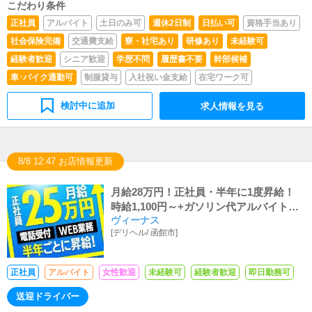
こだわり条件
正社員
アルバイト
土日のみ可
週休2日制
日払い可
資格手当あり
社会保険完備
交通費支給
寮・社宅あり
研修あり
未経験可
経験者歓迎
シニア歓迎
学歴不問
履歴書不要
幹部候補
車･バイク通勤可
制服貸与
入社祝い金支給
在宅ワーク可
検討中に追加
求人情報を見る
8/8 12:47 お店情報更新
月給28万円！正社員・半年に1度昇給！
時給1,100円～+ガソリン代アルバイトも
ヴィーナス
大募集中！
[
デリヘル
/
函館市
]
正社員
アルバイト
女性歓迎
未経験可
経験者歓迎
即日勤務可
送迎ドライバー