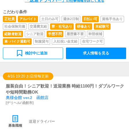
「送迎ドライバー」
の仕事情報を詳しく見る
こだわり条件
正社員
アルバイト
土日のみ可
週休2日制
日払い可
資格手当あり
社会保険完備
交通費支給
寮・社宅あり
研修あり
未経験可
経験者歓迎
シニア歓迎
学歴不問
履歴書不要
幹部候補
車･バイク通勤可
制服貸与
入社祝い金支給
在宅ワーク可
検討中に追加
求人情報を見る
4/16 19:20 お店情報更新
服装自由！シニア歓迎！送迎業務 時給1100円！ダブルワーク
や短時間勤務OK
奥様会館 ver.2 函館店
[
デリヘル
/
函館市
]
送迎ドライバー
募集職種