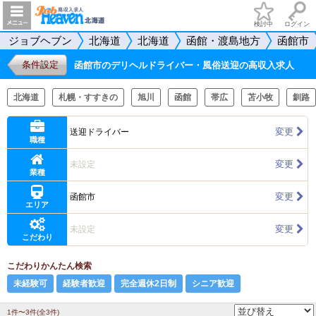
検討中
ログイン
ジョブヘブン
北海道
北海道
函館・渡島地方
函館市
条件設定
函館市のデリヘルドライバー・風俗送迎の高収入求人
北海道
札幌・すすきの
旭川
函館
帯広
苫小牧
釧路
変更
送迎ドライバー
職種
変更
未設定
業種
変更
函館市
エリア
変更
未設定
こだわり
こだわりかんたん検索
未経験可
経験者歓迎
完全週休2日制
シニア歓迎
1件〜3件(全3件)