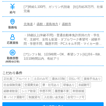
[ア]時給1,100円、ガソリン代別途 [社]月給26万円、社保
完備
給与
北海道
/
函館・渡島地方
/
函館市
勤務地
・18歳以上(年齢不問)・普通自動車免許所持の方・学生
可、主婦可、女性も歓迎・ダブルワーク希望可・経験不
応募資格
問・学歴不問、職歴不問・PCスキル不問・マイカー持ち
込み方
[ア]シフト制、1日5時間～OK、希望シフト[社]月6～8休、
勤務形態
1日10時間以内、有給アリ
(時間/休日等)
こだわり条件
正社員
アルバイト
土日のみ可
週休2日制
日払い可
資格手当あり
社会保険完備
交通費支給
寮・社宅あり
研修あり
未経験可
経験者歓迎
シニア歓迎
学歴不問
履歴書不要
幹部候補
車･バイク通勤可
制服貸与
入社祝い金支給
在宅ワーク可