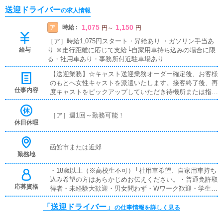
送迎ドライバー
の求人情報
1,075
1,150
時給 :
ア
円
～
円
［ア］時給1,075円スタート・昇給あり ・ガソリン手当あ
給与
り ※走行距離に応じて支給└自家用車持ち込みの場合に限
る・社用車あり・事務所付近駐車場あり
【送迎業務】☆キャスト送迎業務オーダー確定後、お客様
のもとへ女性キャストを派遣いたします。接客終了後、再
仕事内容
度キャストをピックアップしていただき待機所または指定
の場所まで送り届けていただきます。※キャストの出勤終
了後に指定の場所まで送り届けていただく業務もございま
［ア］週1回～勤務可能！
す。※オーダーが確定した際は派遣場所などの指示をこち
休日休暇
らからお送りさせていただきます。└カーナビまたはスマ
ホの地図アプリなどをご用意ください。
函館市または近郊
勤務地
・18歳以上（※高校生不可）└社用車希望、自家用車持ち
込み希望の方はあらかじめお伝えください。・普通免許取
応募資格
得者・未経験大歓迎・男女問わず・Wワーク歓迎・学生応
募も可（高校生不可）・髪型、服装自
「送迎ドライバー」
の仕事情報を詳しく見る