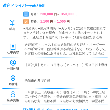
送迎ドライバー
の求人情報
230,000
350,000
月給 :
正
円
～
円
1,100
1,500
時給 :
ア
円
～
円
■昇給あり■試用期間あり■ガソリン代支給※業務に慣れて
給与
来たと判断できた場合、別途ガソリン代も支給いたしま
す。【正社員】月給23万円～半年に1度昇給目安例)①月給1
8～20万円(入社時、試用期間)②月給23万円(試用期間後)③
送迎業務)・キャストの出退勤時の送り迎え・オーダー先
月給25万円(半年後)④月給28万円(約入社1年後)⑤月給30万
への派遣送迎・他軽雑務(事務所清掃など、状況に応じて)
円(約入社1年半後)※今後、店舗展開も予定しております。
仕事内容
お客様との接触はありません。正社員に関してはさらに、
その際希望者に関しては勤務地手当として昇給額も上がり
受付や更新業務が追加となります。主に電話受付やPC作
ます。そちらもご検討可能です
業となりますが、難しい業務はございません。≪初日に
【正社員】月６～８日休み【アルバイト】週３日以上勤務
関して≫・入社後1日目は送迎業務の見学になります。2
休日休暇
～7日目で実際に運転し、先輩が同乗します。ご質問等は
都度ご相談ください。
函館市内及び近郊
勤務地
・18歳以上（高校生不可）現在は20代、30代、40代と幅
広い年代で活躍中。・普通自動車免許所持の方・車持ち込
応募資格
み可能な方・経験不問 未経験の方積極採用・学歴不問・
職歴不問・清潔感のある方・女性も歓迎・ブランクOK