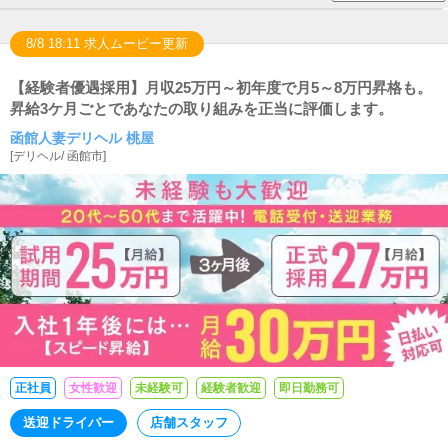
8/8 18:11 求人ムービー更新
【経験者優遇採用】月収25万円～初年度で月5～8万円昇格も。
昇給3ケ月ごとであなたの取り組みを正当に評価します。
函館人妻デリヘル 桃屋
[
デリヘル
/
函館市
]
正社員
女性歓迎
未経験可
経験者歓迎
即日勤務可
送迎ドライバー
店舗スタッフ