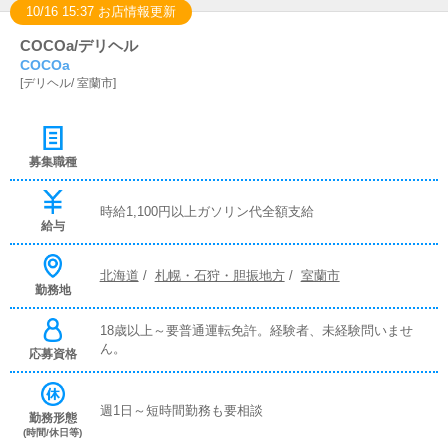
10/16 15:37 お店情報更新
COCOa/デリヘル
COCOa
[
デリヘル
/
室蘭市
]
募集職種
時給1,100円以上ガソリン代全額支給
給与
北海道
/
札幌・石狩・胆振地方
/
室蘭市
勤務地
18歳以上～要普通運転免許。経験者、未経験問いませ
ん。
応募資格
週1日～短時間勤務も要相談
勤務形態
(時間/休日等)