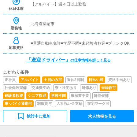
接客をお願いすることはありません。ガソリン代・高速代
【アルバイト】週４日以上勤務
は支給します。■清掃業務送迎業務の空き時間に、事務所
休日休暇
や待機室の清掃を行っていただきます。キャストの送迎に
使うお車の清掃もお願いします。
北海道室蘭市
勤務地
■普通自動車免許■学歴不問■未経験者歓迎■ブランクOK
応募資格
「送迎ドライバー」
の仕事情報を詳しく見る
こだわり条件
正社員
アルバイト
土日のみ可
週休2日制
日払い可
資格手当あり
社会保険完備
交通費支給
寮・社宅あり
研修あり
未経験可
経験者歓迎
シニア歓迎
学歴不問
履歴書不要
幹部候補
車･バイク通勤可
制服貸与
入社祝い金支給
在宅ワーク可
検討中に追加
求人情報を見る