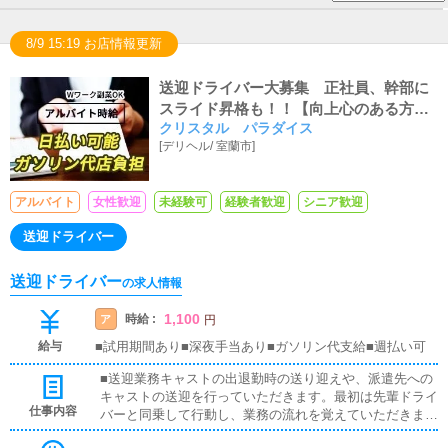
8/9 15:19 お店情報更新
送迎ドライバー大募集 正社員、幹部に
スライド昇格も！！【向上心のある方、
クリスタル パラダイス
積極採用します！】
[
デリヘル
/
室蘭市
]
アルバイト
女性歓迎
未経験可
経験者歓迎
シニア歓迎
送迎ドライバー
送迎ドライバー
の求人情報
1,100
時給 :
ア
円
給与
■試用期間あり■深夜手当あり■ガソリン代支給■週払い可
■送迎業務キャストの出退勤時の送り迎えや、派遣先への
キャストの送迎を行っていただきます。最初は先輩ドライ
仕事内容
バーと同乗して行動し、業務の流れを覚えていただきます
ので、未経験の方でも安心して働けます。お客様と対面で