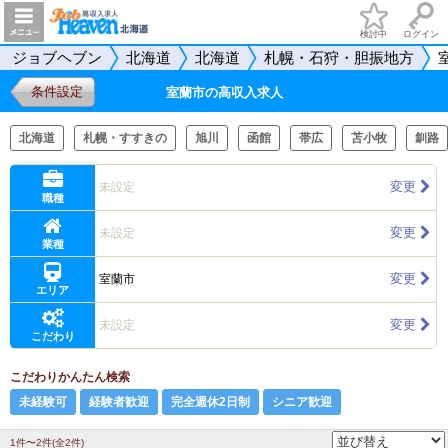
検討中
ログイン
ジョブヘブン
北海道
北海道
札幌・石狩・胆振地方
条件設定
室蘭市の高収入求人
北海道
札幌・すすきの
旭川
函館
帯広
苫小牧
釧路
変更
未設定
職種
変更
未設定
業種
変更
室蘭市
エリア
変更
未設定
こだわり
こだわりかんたん検索
未経験可
経験者歓迎
完全週休2日制
シニア歓迎
1件〜2件(全2件)