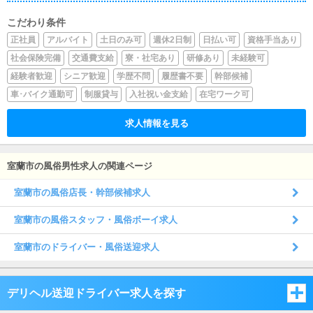
こだわり条件
正社員
アルバイト
土日のみ可
週休2日制
日払い可
資格手当あり
社会保険完備
交通費支給
寮・社宅あり
研修あり
未経験可
経験者歓迎
シニア歓迎
学歴不問
履歴書不要
幹部候補
車･バイク通勤可
制服貸与
入社祝い金支給
在宅ワーク可
求人情報を見る
室蘭市の風俗男性求人の関連ページ
室蘭市の風俗店長・幹部候補求人
室蘭市の風俗スタッフ・風俗ボーイ求人
室蘭市のドライバー・風俗送迎求人
デリヘル送迎ドライバー求人を探す