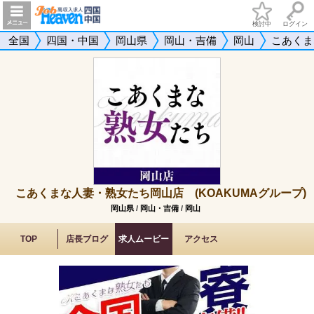
検討中
ログイン
全国
四国・中国
岡山県
岡山・吉備
岡山
こあくま
こあくまな人妻・熟女たち岡山店 (KOAKUMAグループ)
岡山県
/
岡山・吉備
/
岡山
TOP
店長ブログ
求人ムービー
アクセス