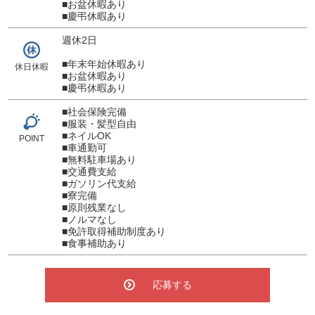
■お盆休暇あり
■慶弔休暇あり
週休2日
■年末年始休暇あり
休日休暇
■お盆休暇あり
■慶弔休暇あり
■社会保険完備
■服装・髪型自由
■ネイルOK
POINT
■車通勤可
■無料駐車場あり
■交通費支給
■ガソリン代支給
■寮完備
■原則残業なし
■ノルマなし
■免許取得補助制度あり
■食事補助あり
応募する