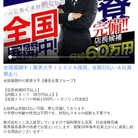
学歴不問
履歴書不要
幹部候補
車･バイク通勤可
髪型自由
服装自由
タトゥー可
制服貸与
道具･備品貸与
入社祝い金支給
勤務地相談
WEB面接OK
全国展開中！業界大手！１００％採用。全額日払い＆社員
寮あり
在宅ワーク可
オフィス内分煙・禁煙
全国展開中の業界大手【優良企業グループ】
送迎車持込禁煙可
即日採用合否通達可
【店長候補60万以上】
【内勤スタッフ 38万円以上】】
残業代支給
【送迎ドライバー時給1300円～＋ガソリン代支給】
お給料は全額日払い可能。寮も完備しております。
※学歴や年齢や性別は不問です。特別なスキルや経験も不要です。
株式会社とし法人経営していますので福利厚生も充実、社会保険完備
業界最高基準の待遇でお迎えいたします。創業16年毎年右肩上がりに成長し続
ける理由がございます！