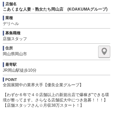
店舗名
【店長候補は☆月収６０万スタート！管理職で月２００万
こあくまな人妻・熟女たち岡山店 (KOAKUMAグループ)
以上の者も数名グループにはおりますよ！】
随時昇給有り！！（未経験者歓迎）】
業種
デリヘル
お給料は全額日払い可能。
募集職種
即日入居可能な単身寮も完備しております。
店舗スタッフ
※学歴や年齢や性別は不問です。
住所
特別なスキルや経験も不要です。
岡山県岡山市
株式会社とし法人経営していますので福利厚生も充実、社
最寄駅
会保険完備
JR岡山駅徒歩10分
POINT
①店長、幹部候補
全国展開中の業界大手【優良企業グループ】
店舗拡大中につき急募
募集枠 ４枠
【わずか６年で４０店舗以上の新規出店で爆稼ぎ”できる環
境が整ってます。さらなる店舗拡大中につき急募！！！】
②店舗スタッフ（未経験者歓迎）急募！！！
【店舗スタッフさん☆月収38万スタート！】
店舗拡大中につき急募
募集枠 3枠