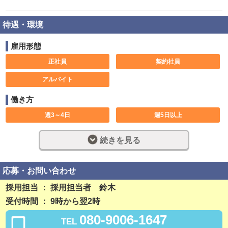
待遇・環境
雇用形態
正社員
契約社員
アルバイト
働き方
週3～4日
週5日以上
大型連休あり
土日のみ可
続きを見る
休み希望対応可
1日5時間
1ヶ月以内
長期歓迎
応募・お問い合わせ
週休2日制
完全週休2日制
採用担当 ： 採用担当者 鈴木
受付時間 ： 9時から翌2時
フルタイム
社員登用制度あり
080-9006-1647
TEL
残業なし
勤務開始日相談可