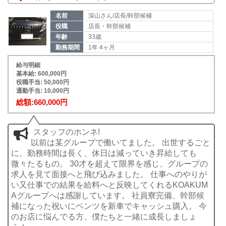
名前
深山さん/店長/幹部候補
役職
店長・幹部候補
年齢
33歳
勤務期間
1年 4ヶ月
給与明細
基本給: 600,000円
役職手当: 50,000円
通勤手当: 10,000円
総額:660,000円
スタッフのホンネ!
以前は某グループで働いてました。 出世するごと
に、勤務時間は長く、休日は減っていき昇給しても
微々たるもの。 30才を超えて限界を感じ、グループの
求人を見て面接へと飛び込みました。 仕事へのやりが
い又仕事での結果を給料へと反映してくれるKOAKUM
Aグループへは感謝しています。 社員寮完備、幹部候
補になった祝いにベンツを新車でキャッシュ購入。 今
のお店に悩んでる方、僕たちと一緒に成長しましょ