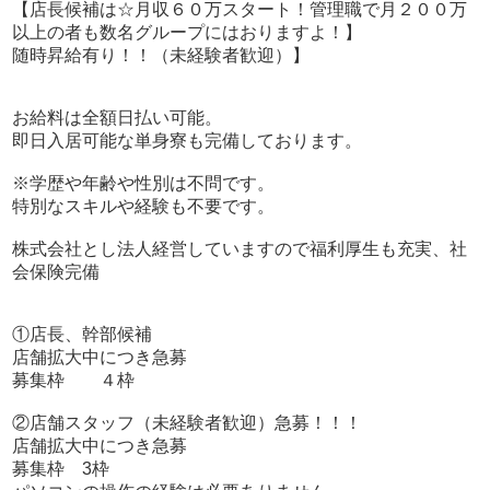
【店長候補は☆月収６０万スタート！管理職で月２００万
パソコンの操作の経験は必要ありません。
以上の者も数名グループにはおりますよ！】
先輩が優しく教えてくれますので未経験でも大丈夫です。
随時昇給有り！！（未経験者歓迎）】
③送迎ドライバーさん急募!!
お給料は全額日払い可能。
募集枠 5名
即日入居可能な単身寮も完備しております。
応募用電話番号 080-9006-1647
※学歴や年齢や性別は不問です。
応募用LINE ID koaszk55
特別なスキルや経験も不要です。
株式会社とし法人経営していますので福利厚生も充実、社
会保険完備
①店長、幹部候補
店舗拡大中につき急募
募集枠 ４枠
②店舗スタッフ（未経験者歓迎）急募！！！
店舗拡大中につき急募
募集枠 3枠