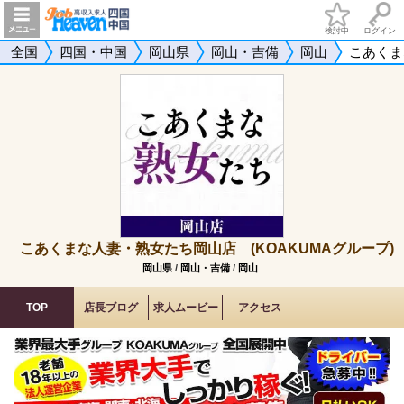
検討中
ログイン
全国
四国・中国
岡山県
岡山・吉備
岡山
こあくま
こあくまな人妻・熟女たち岡山店 (KOAKUMAグループ)
岡山県
/
岡山・吉備
/
岡山
TOP
店長ブログ
求人ムービー
アクセス