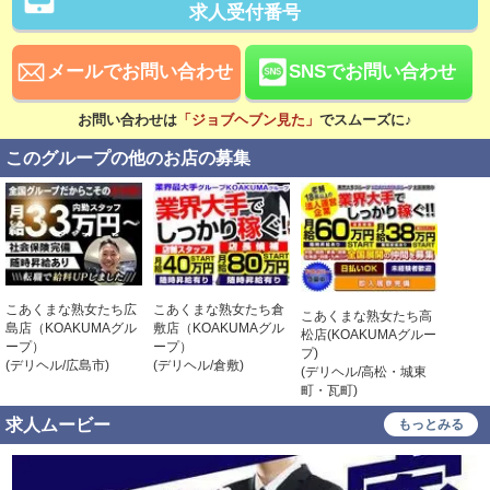
求人受付番号
稼ぎ方
日払い可
賞与あり
メールでお問い合わせ
SNSでお問い合わせ
昇給あり
資格手当あり
お問い合わせは
「ジョブヘブン見た」
でスムーズに♪
待遇
このグループの他のお店の募集
社会保険完備
交通費支給
無料駐車場あり
寮・社宅あり
研修あり
こだわり
こあくまな熟女たち広
こあくまな熟女たち倉
こあくまな熟女たち高
こあく
島店（KOAKUMAグル
敷店（KOAKUMAグル
未経験可
経験者歓迎
松店(KOAKUMAグルー
たち小
ープ）
ープ）
プ)
Aグル
(デリヘル/広島市)
(デリヘル/倉敷)
中･高齢者歓迎
シニア歓迎
(デリヘル/高松・城東
(デリ
町・瓦町)
崎・飯
女性歓迎
女性活躍中
求人ムービー
もっとみる
大学生歓迎
主婦・主夫歓迎
即日勤務可
掛け持ち可