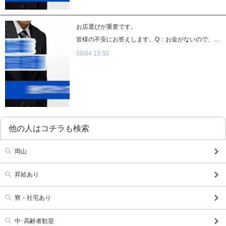
お店選びが重要です。
皆様の不安にお答えします。Q：お金がないので、日払いでもらうことはできますか？A：KOAKUMAグループは全員、日払いで全額お支払いできます。すぐの出費にもご対応できると思います。Q:仕事時はスーツを着るんでしょうか？安いスーツしかありません。A:KOAKUMAグループは、全員私服での勤務になります。ご希望でしたらスーツでも可能です。Q：辞めるときには、すぐに辞めれますか？A：基本的な縛りはありませんが、常識の範囲内で、退職をお願いいたします。よくある、【追い込みをかける】ようなことは致しません。Q：会社経営でされているのですか？A：KOAKUMAグループは【一般企業】として運営しております。もちろん届出の提出及び法令遵守で経営しております。Q:特に募集している又は待遇がいい職種はありますか？A:皆さんいいと思いますが、特に幹部候補及び内勤受付の方は好待遇で還元いたします。Q:給与が高額なので心配なのですが、、、？A:なぜ、高額なのかは、儲かっているから。そして、給与として還元するのがセオリーだからです。採用担当者応募用電話番号：080-9006-1647応募用メールアドレス：koakumasuzuki0@gmail.com応募用LINE ID：koakuma55応募用LINE URL：https://line.me/ti/p/pbuAVzcJGc
08/04 13:30
他の人はコチラも検索
岡山
昇給あり
寮・社宅あり
中･高齢者歓迎