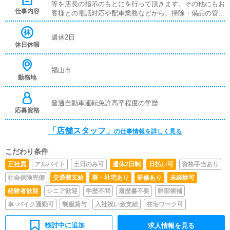
等を店長の指示のもとにを行って頂きます。その他にもお
仕事内容
客様との電話対応や配車業務などから、掃除・備品の管理
といった雑務までお仕事は多岐に渡ります。
週休2日
休日休暇
福山市
勤務地
普通自動車運転免許高卒程度の学歴
応募資格
「店舗スタッフ」
の仕事情報を詳しく見る
こだわり条件
正社員
アルバイト
土日のみ可
週休2日制
日払い可
資格手当あり
社会保険完備
交通費支給
寮・社宅あり
研修あり
未経験可
経験者歓迎
シニア歓迎
学歴不問
履歴書不要
幹部候補
車･バイク通勤可
制服貸与
入社祝い金支給
在宅ワーク可
検討中に追加
求人情報を見る