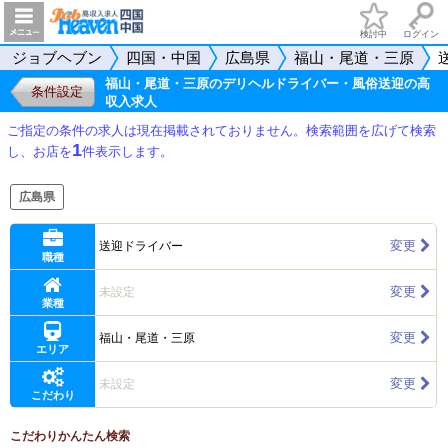
検討中
ログイン
ジョブヘブン
四国・中国
広島県
福山・尾道・三原
福山・尾道・三原のデリヘルドライバー・風俗送迎の高
条件設定
収入求人
ご指定の条件の求人は現在掲載されておりません。検索範囲を広げて検索
1
し、お店を
件表示します。
広島県
変更
送迎ドライバー
職種
変更
未設定
業種
変更
福山・尾道・三原
エリア
変更
未設定
こだわり
こだわりかんたん検索