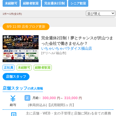
未経験可
経験者歓迎
完全週休2日制
シニア歓迎
1件〜1件(全1件)
8/9 11:00 店長ブログ更新
完全週休2日制！夢とチャンスが沢山つま
った会社で働きませんか？
いちゃいちゃパラダイス福山店
[
デリヘル
/
福山市
]
正社員
未経験可
経験者歓迎
店舗スタッフ
店舗スタッフ
の求人情報
300,000
310,000
月給 :
正
円
～
円
給与
(車両持込み)【試用期間1ヶ月】
主に店舗・WEB・女の子管理と店舗に関わる全ての業務