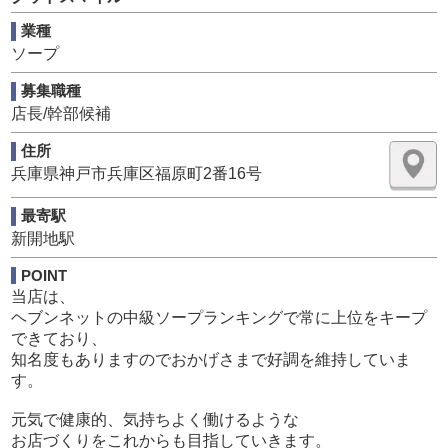
把握していただきます
業種
ソープ
★店舗にご来店くださるお客様のご対応
募集職種
お客様へコースと料金のご案内
お客様のご希望にあったメニューや女の子のご提案をお願
店長/幹部候補
いします。
住所
兵庫県神戸市兵庫区福原町2番16号
★電話対応
お顔が見れない接客になる為の配慮をお願いします
最寄駅
新開地駅
★店内の清掃（主に契約専門の清掃スタッフが行います）
POINT
閉店後に店内の整理・清掃を行って頂きます。
当店は、
ヘブンネットの中級ソープランキングで常に上位をキープ
――――――――――――――――――――――――――
できており、
――
知名度もありますのでおかげさまで好調を維持していま
《業務に慣れてきたらお任せするお仕事》
す。
～昇給・昇格あり～
元気で健康的、気持ちよく働けるような
真面目に誠実にお仕事を頑張ってくださるお方
お店づくりをこれからも目指していきます。
昇格を望まれる方、それに相応しいお方には