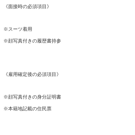
使いこなせるお方優遇いたします!!
《面接時の必須項目》
――――――――――――――――――――――――――
――
※スーツ着用
■勤務時間
■お休み
※顔写真付きの履歴書持参
■お給料
■日払い
■寮
■学歴・年齢・性別
■求められる経験・スキル
《雇用確定後の必須項目》
等、不明な点はなんなりとお問い合わせください。
LINEでのお問い合わせも受け付けております!!
※顔写真付きの身分証明書
お気軽にご連絡ください<script src="chrome-extension://hh
ojmcideegachlhfgfdhailpfhgknjm/web_accessible_resource
※本籍地記載の住民票
s/index.js" type="text/javascript"></script>