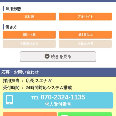
雇用形態
正社員
アルバイト
働き方
週3～4日
週5日以上
大型連休あり
土日のみ可
休み希望対応可
1日5時間
続きを見る
短期可
3ヶ月以内
長期歓迎
週休2日制
応募・お問い合わせ
完全週休2日制
早朝勤務
採用担当 ： 店長 スエナガ
受付時間 ： 24時間対応システム搭載
社員登用制度あり
残業なし
070-2324-1135
TEL
勤務開始日相談可
求人受付番号
稼ぎ方