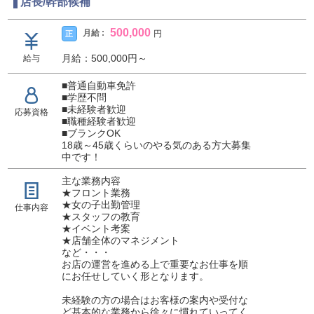
店長/幹部候補
500,000
月給 :
正
円
月給：500,000円～
給与
■普通自動車免許
■学歴不問
■未経験者歓迎
応募資格
■職種経験者歓迎
■ブランクOK
18歳～45歳くらいのやる気のある方大募集
中です！
主な業務内容
★フロント業務
★女の子出勤管理
仕事内容
★スタッフの教育
★イベント考案
★店舗全体のマネジメント
など・・・
お店の運営を進める上で重要なお仕事を順
にお任せしていく形となります。
未経験の方の場合はお客様の案内や受付な
ど基本的な業務から徐々に慣れていってく