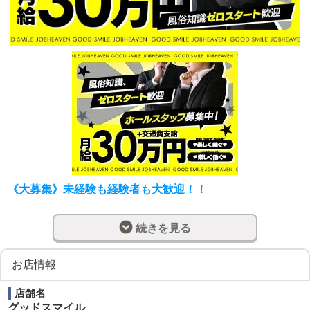
《大募集》未経験も経験者も大歓迎！！
【お仕事内容】
――――――――――――――――――――――――――
続きを見る
――
《最初にお任せするお仕事》
お店情報
★在籍女の子の把握
お客様への接客にあたる前に当店の女の子の説明ができる
店舗名
ように
グッドスマイル