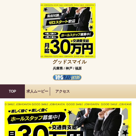
グッドスマイル
兵庫県
/
神戸
/
福原
TOP
求人ムービー
アクセス