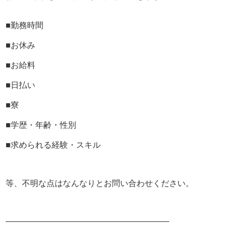
どんどん『昇給制度』を導入しております。
■勤務時間
将来の『独立』も視野にいれ
頑張ってくださるお方大歓迎です！！！
■お休み
■お給料
★フロント業務
★女の子出勤管理
■日払い
★スタッフの教育
★イベント考案
■寮
★店舗全体のマネジメント
など・・・
■学歴・年齢・性別
■求められる経験・スキル
★パソコン業務
・女の子の出勤入力
・お客様へメルマガ作成・送信
等、不明な点はなんなりとお問い合わせください。
・各サイトの更新作業
・バナーやパネル写真の制作
など・・・
――――――――――――――――――――
Photoshop/Illustrator 等を