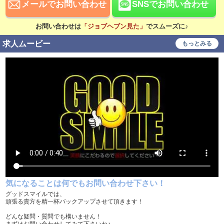
日払い可
賞与あり
メールでお問い合わせ
SNSでお問い合わせ
昇給あり
資格手当あり
お問い合わせは
「ジョブヘブン見た」
でスムーズに♪
待遇
求人ムービー
もっとみる
社会保険完備
交通費支給
寮・社宅あり
研修あり
こだわり
未経験可
経験者歓迎
中･高齢者歓迎
シニア歓迎
女性歓迎
女性活躍中
大学生歓迎
主婦・主夫歓迎
即日勤務可
学歴不問
気になることは何でもお問い合わせ下さい！
履歴書不要
幹部候補
グッドスマイルでは、
頑張る貴方を精一杯バックアップさせて頂きます！
車･バイク通勤可
タトゥー可
どんな疑問・質問でも構いません！