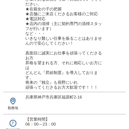
ださい。
★在籍女の子の把握
★店舗にご来店くださるお客様のご対応
★電話対応
★店内の清掃（主に契約専門の清掃スタッ
フが行います）
など・・・
いきなり難しい仕事を振ることはありませ
んので安心してください！
真面目に誠実にお仕事を頑張ってくださる
お方
昇格を望まれる方、それに相応しいお方に
は
どんどん『昇給制度』を導入しておりま
す。
将来の『独立』も視野にいれ
頑張ってくださるお方大歓迎です！！！
兵庫県神戸市兵庫区福原町2-16
勤務地
【営業時間】
06：00～23：00