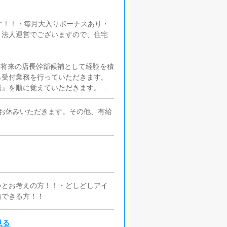
す！！・毎月大入りボーナスあり・
・法人運営でございますので、住宅
補将来の店長幹部候補として経験を積
ら受付業務を行っていただきます。
務』を順に覚えていただきます。早
ます。 ■対面接客・受付業務お客様
す。予約の確認や、会計作業、注意
お休みいただきます。その他、有給
タッフに付いて業務内容を見ながら
す。 ■企画の立案店舗イベントや店
様の増加】【お客様のリピート率の
施策の提案を行っていただきます。
るようにインターネットを使ったP
す。 ■PC更新業務ヘブンネット
ます。キャストの出勤情報やイベン
いとお考えの方！！・どしどしアイ
けや、ブログの更新時に簡単に文字
動できる方！！
ます。 ■清掃・備品管理お客様やキ
の管理・補充を行っていただきます
見る