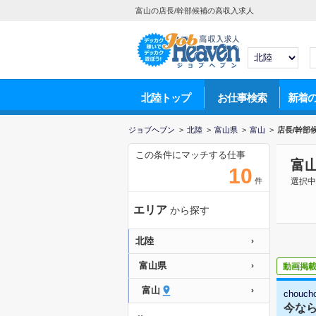
富山の店長/幹部候補の高収入求人
北陸トップ
お仕事検索
新着
ジョブヘブン
>
北陸
>
富山県
>
富山
>
店長/幹部
この条件にマッチする仕事
富
10
件
選択中
エリア
から探す
北陸
富山県
動画掲
富山
chouch
今なら