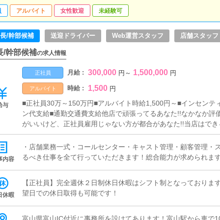
員
アルバイト
女性歓迎
未経験可
長/幹部候補
送迎ドライバー
Web運営スタッフ
店舗スタッフ
長/幹部候補
の求人情報
300,000
1,500,000
月給 :
円
～
円
正社員
1,500
時給 :
円
アルバイト
■正社員30万～150万円■アルバイト時給1,500円～■インセン
給与
ン代支給■通勤交通費支給他店で頑張ってるあなた!!なかなか評
がいいけど、正社員雇用じゃない方が都合があなた!!当店はで
バイト雇用でも1500円の高時給スタート可能です！
・店舗業務一式・コールセンター・キャスト管理・顧客管理・ス
るべき仕事を全て行っていただきます！総合能力が求められま
事内容
【正社員】完全週休２日制休日休暇はシフト制となっておりま
望日での休日取得も可能です！
日休暇
富山県富山IC付近に事務所を設けてあります！富山駅から車で