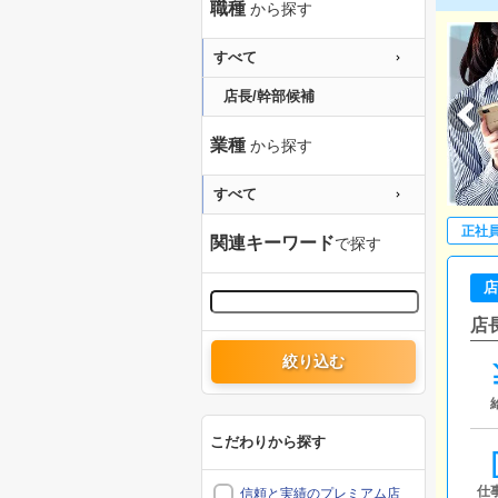
職種
から探す
すべて
店長/幹部候補
業種
から探す
すべて
正社
関連キーワード
で探す
店
店
絞り込む
こだわりから探す
仕
信頼と実績のプレミアム店