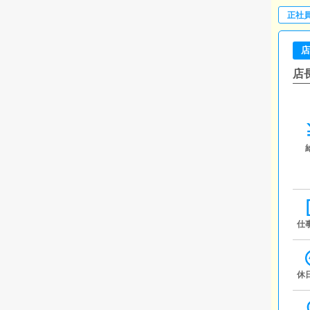
正社
店
店
仕
休