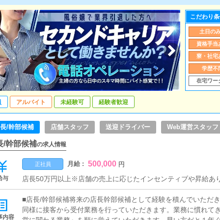
こだわり条
土日の
資格手当
寮・社宅
学歴不
在宅ワー
員
アルバイト
未経験可
経験者歓迎
長/幹部候補
店舗スタッフ
送迎ドライバー
Web運営スタッフ
長/幹部候補
の求人情報
500,000
月給 :
円
正社員
給与
店長50万円以上※店舗の売上に応じたインセンティブや昇給あ
■店長/幹部候補将来の店長幹部候補として経験を積んでいただ
同様に接客から受付業務を行っていただきます。業務に慣れて
事内容