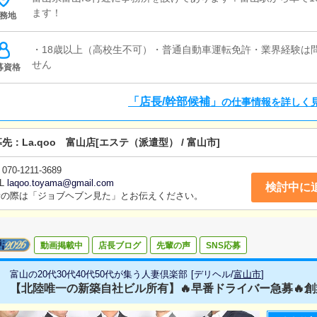
ます！
務地
・18歳以上（高校生不可）・普通自動車運転免許・業界経験は
せん
募資格
「店長/幹部候補」
の仕事情報を詳しく
募先：
La.qoo 富山店
[エステ（派遣型） / 富山市]
070-1211-3689
L
laqoo.toyama@gmail.com
検討中に
話の際は「ジョブヘブン見た」とお伝えください。
動画掲載中
店長ブログ
先輩の声
SNS応募
富山の20代30代40代50代が集う人妻倶楽部
[
デリヘル
/
富山市
]
【北陸唯一の新築自社ビル所有】🔥早番ドライバー急募🔥創業