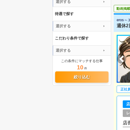
選択する
動画掲
待遇で探す
eros
週休2
選択する
こだわり条件で探す
選択する
この条件にマッチする仕事
10
件
絞り込む
正社
店
レ
店