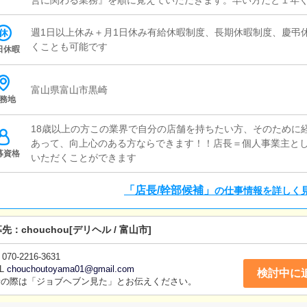
営に関わる業務』を順に覚えていただきます。早い方だと１年
運営をお任せします。■対面接客・受付業務お客様からのお問合
ていただきます。予約の確認や、会計作業、注意事項の喚起な
週1日以上休み＋月1日休み有給休暇制度、長期休暇制度、慶弔
ルや、先輩スタッフに付いて業務内容を見ながら徐々に覚えて
くことも可能です
日休暇
安心して働けます。■企画の立案店舗イベントや店舗運営など様
【新規のお客様の増加】【お客様のリピート率の向上】【キャ
上UPに繋がる施策の提案を行っていただきます。■キャスト管
富山県富山市黒崎
務地
ストの方が稼げるようにインターネットを使ったPR（写メ日記
行っていただきます。■PC更新業務ヘブンネットなど、ポータ
18歳以上の方この業界で自分の店舗を持ちたい方、そのために
っていただきます。キャストの出勤情報やイベント、求人ブロ
あって、向上心のある方ならできます！！店長＝個人事業主と
タンを押すだけや、ブログの更新時に簡単に文字が入力出来れば
募資格
いただくことができます
も簡単にできます。■清掃・備品管理お客様やキャストの方に快
清掃や備品の管理・補充を行っていただきます。
「店長/幹部候補」
の仕事情報を詳しく
募先：
chouchou
[デリヘル / 富山市]
070-2216-3631
L
chouchoutoyama01@gmail.com
検討中に
話の際は「ジョブヘブン見た」とお伝えください。