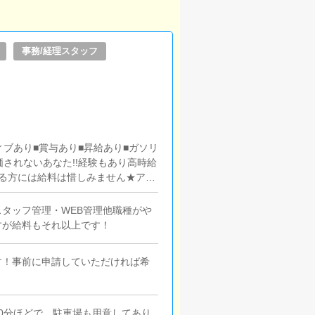
事務/経理スタッフ
ティブあり■賞与あり■昇給あり■ガソリ
価されないあなた!!経験もあり高時給
きる方には給料は惜しみません★アル
タッフ管理・WEB管理他職種がや
すが給料もそれ以上です！
す！事前に申請していただければ希
10分ほどで、駐車場も用意してあり