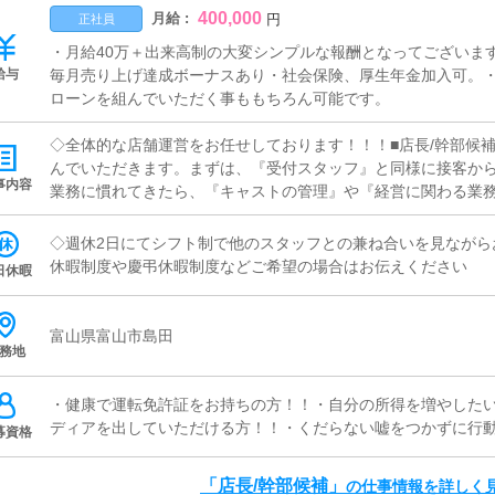
400,000
月給 :
円
正社員
・月給40万＋出来高制の大変シンプルな報酬となってございま
給与
毎月売り上げ達成ボーナスあり・社会保険、厚生年金加入可。
ローンを組んでいただく事ももちろん可能です。
◇全体的な店舗運営をお任せしております！！！■店長/幹部候
んでいただきます。まずは、『受付スタッフ』と同様に接客か
事内容
業務に慣れてきたら、『キャストの管理』や『経営に関わる業
い方だと１年ぐらいで、店長として新しい店舗の運営をお任せし
からのお問合せや来店されたお客様の案内を行っていただきま
◇週休2日にてシフト制で他のスタッフとの兼ね合いを見ながら
事項の喚起などをお願いします。簡単なマニュアルや、先輩ス
休暇制度や慶弔休暇制度などご希望の場合はお伝えください
日休暇
徐々に覚えていただきますので、未経験の方でも安心して働けま
舗運営など様々な企画を提案していただきます。【新規のお客
向上】【キャストの方の入店数の増加】など、売上UPに繋がる
富山県富山市島田
務地
■キャスト管理お店で働いていただいているキャストの方が稼げ
R（写メ日記）などの使い方などのアドバイスを行っていただきま
など、ポータルサイト等の店舗情報更新作業を行っていただき
・健康で運転免許証をお持ちの方！！・自分の所得を増やした
ト、求人ブログの作成となります。基本的にはボタンを押すだ
ディアを出していただける方！！・くだらない嘘をつかずに行
募資格
が入力出来れば問題ありません。PCが苦手な人でも簡単にでき
ャストの方に快適にお過ごしいただくため、店内の清掃や備品
「店長/幹部候補」
の仕事情報を詳しく