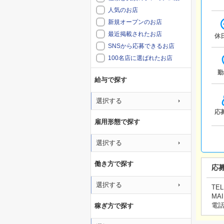
人気のお店
新規オープンのお店
最近掲載されたお店
休
SNSから応募できるお店
100名店に選ばれたお店
勤
給与で探す
選択する
応
雇用形態で探す
選択する
働き方で探す
応
選択する
TEL
MAI
電
稼ぎ方で探す