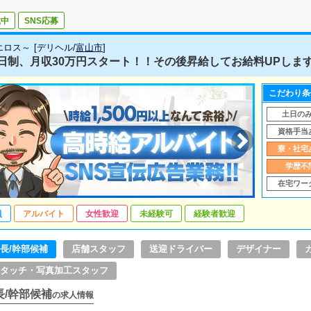
載中
SNS応募
～エロス～
[
デリヘル
/
富山市
]
日制、月収30万円スタート！！その後昇給してお給料UPします！
こだわり条
土日の
資格手当
寮・社宅
学歴不
在宅ワー
員
アルバイト
女性歓迎
未経験可
経験者歓迎
長/幹部候補
店舗スタッフ
送迎ドライバー
デザイナー
タッチ・写真加工スタッフ
長/幹部候補
の求人情報