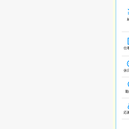
仕
休
勤
応