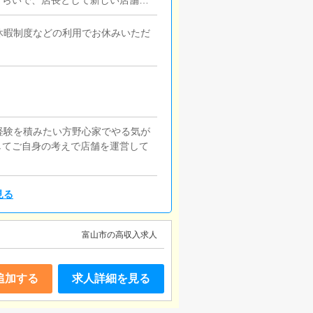
ぐらいで、店長として新しい店舗の
せや来店されたお客様の案内を行っ
どをお願いします。簡単なマニュア
休暇制度などの利用でお休みいただ
いただきますので、未経験の方でも
々な企画を提案していただきます。
ストの方の入店数の増加】など、売
理お店で働いていただいているキャ
）などの使い方などのアドバイスを
ルサイト等の店舗情報更新作業を行
経験を積みたい方野心家でやる気が
グの作成となります。基本的にはボ
してご自身の考えで店舗を運営して
問題ありません。PCが苦手な人で
適にお過ごしいただくため、店内の
見る
富山市の高収入求人
追加する
求人詳細を見る