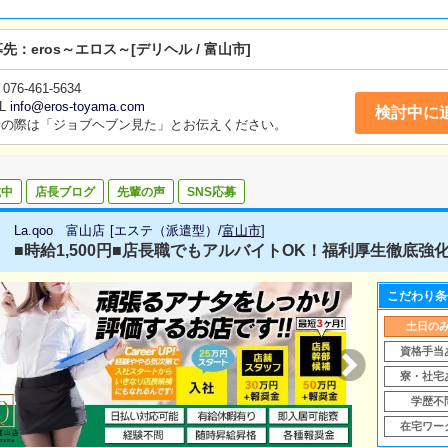
募先：
eros～エロス～
[デリヘル / 富山市]
076-461-5634
L
info@eros-toyama.com
検討中に
話の際は「ジョブヘブン見た」とお伝えください。
載中
店長ブログ
先輩の声
SNS応募
La.qoo 富山店
[
エステ（派遣型）
/
富山市
]
■時給1,500円■店長職でもアルバイトOK！福利厚生徹底強化
こだわり条
土日の
資格手当
寮・社宅
学歴不
在宅ワー