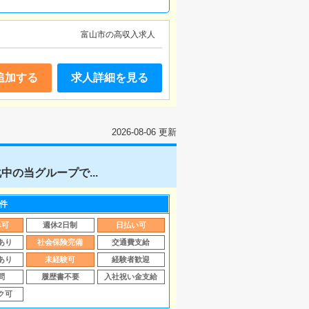
富山市の高収入求人
追加する
求人詳細を見る
2026-08-06 更新
中の当グループで...
件
み可
週休2日制
日払い可
あり
社会保険完備
交通費支給
あり
未経験可
経験者歓迎
問
履歴書不要
入社祝い金支給
ク可