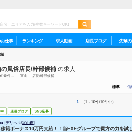
のお仕事
ランキング
求人動画
店長ブログ
先輩の
候補
山の風俗店長/幹部候補
の求人
の条件…
富山
店長/幹部候補
標準
信
1
（1～10件/10件中）
載中
店長ブログ
SNS応募
ou
[
デリヘル
/
富山市
]
移籍ボーナス10万円支給！！当EXEグループで貴方の力を試して