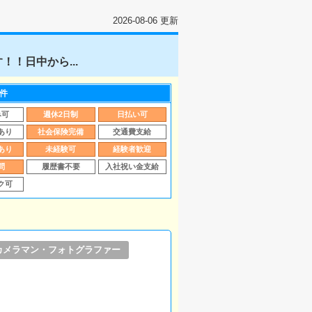
2026-08-06 更新
！日中から...
件
み可
週休2日制
日払い可
あり
社会保険完備
交通費支給
あり
未経験可
経験者歓迎
問
履歴書不要
入社祝い金支給
ク可
カメラマン・フォトグラファー