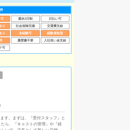
件
み可
週休2日制
日払い可
あり
社会保険完備
交通費支給
あり
未経験可
経験者歓迎
問
履歴書不要
入社祝い金支給
ク可
り
きます。まずは、『受付スタッフ』と
きたら、『キャストの管理』や『経