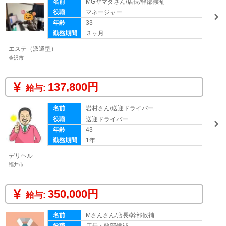
名前
MGヤマダさん/店長/幹部候補
役職
マネージャー
年齢
33
勤務期間
３ヶ月
エステ（派遣型）
金沢市
137,800円
給与:
名前
岩村さん/送迎ドライバー
役職
送迎ドライバー
年齢
43
勤務期間
1年
デリヘル
福井市
350,000円
給与:
名前
Mさんさん/店長/幹部候補