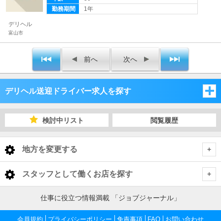
勤務期間
1年
デリヘル
富山市
前へ
次へ
デリヘル送迎ドライバー求人を探す
石川県
検討中リスト
閲覧履歴
富山県
石川県
地方を変更する
福井県
富山県
石川県 デリヘル送迎ドライバー
<
全国トップ
スタッフとして働くお店を探す
福井県
金沢
富山県 デリヘル送迎ドライバー
北海道 男性高収入
仕事に役立つ情報満載 「ジョブジャーナル」
新潟県
東北 男性高収入
富山
福井県 デリヘル送迎ドライバー
小松・加賀
金沢 デリヘル送迎ドライバー
会員規約
プライバシーポリシー
免責事項
FAQ
お問い合わせ
新潟 男性高収入