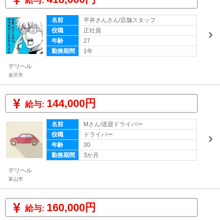
給与:
名前
平井さんさん/店舗スタッフ
役職
正社員
年齢
27
勤務期間
1年
デリヘル
金沢市
144,000円
給与:
名前
Mさん/送迎ドライバー
役職
ドライバー
年齢
30
勤務期間
3か月
デリヘル
富山市
160,000円
給与: