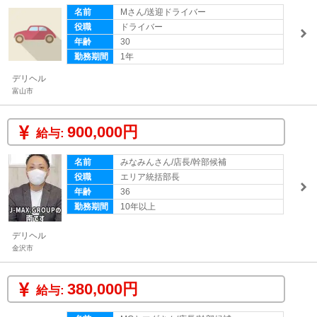
名前
Mさん/送迎ドライバー
役職
ドライバー
年齢
30
勤務期間
1年
デリヘル
富山市
900,000円
給与:
名前
みなみんさん/店長/幹部候補
役職
エリア統括部長
年齢
36
勤務期間
10年以上
デリヘル
金沢市
380,000円
給与: