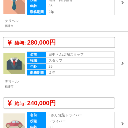
役職
店長・幹部候補
年齢
35
勤務期間
2年
デリヘル
福井市
280,000円
給与:
名前
田中さん/店舗スタッフ
役職
スタッフ
年齢
29
勤務期間
２年
デリヘル
福井市
240,000円
給与:
名前
Eさん/送迎ドライバー
役職
ドライバー
年齢
30