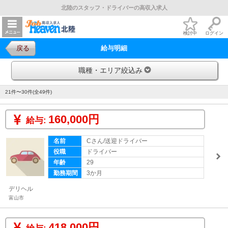
北陸のスタッフ・ドライバーの高収入求人
検討中
ログイン
戻る
給与明細
職種・エリア絞込み
21件〜30件(全49件)
160,000円
給与:
名前
Cさん/送迎ドライバー
役職
ドライバー
年齢
29
勤務期間
3か月
デリヘル
富山市
418,000円