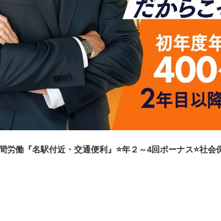
間労働『名駅付近・交通便利』⭐️年２～4回ボーナス⭐️社