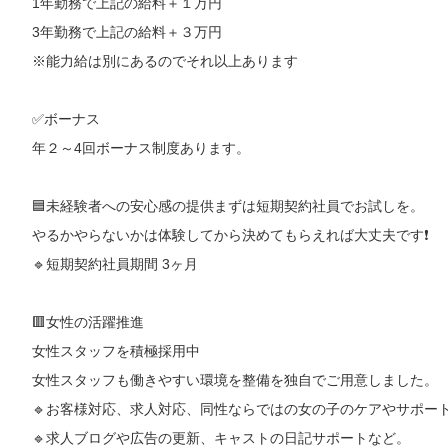
1年勤務で上記の給料＋１万円
3年勤務で上記の給料＋３万円
※能力給は別にあるのでそれ以上あります
✅ボーナス
年２～4回ボーナス制度あります。
🟦未経験者への安心感の提供まずは短期契約社員でお試しを。
やるかやらないかは体験してから決めてもらえれば大丈夫です❗️
🔹短期契約社員期間 3ヶ月
🟥女性の活躍推進
女性スタッフを積極採用中
女性スタッフも働きやすい環境を整備を独自でご用意しました。
🔹お客様対応、求人対応、同性ならではの女の子のケアやサポー
🔹求人ブログや広告の更新、キャストの日記サポートなど。