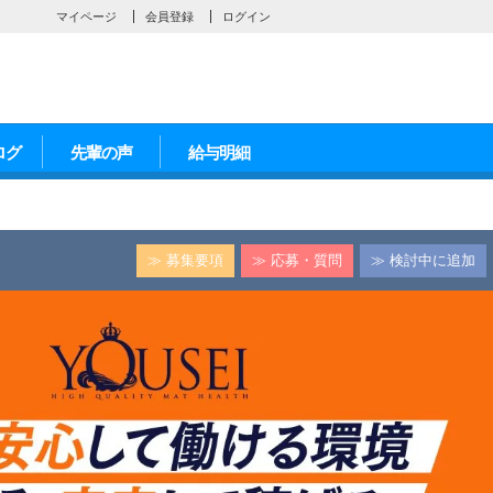
マイページ
会員登録
ログイン
ログ
先輩の声
給与明細
≫ 募集要項
≫ 応募・質問
≫ 検討中に追加