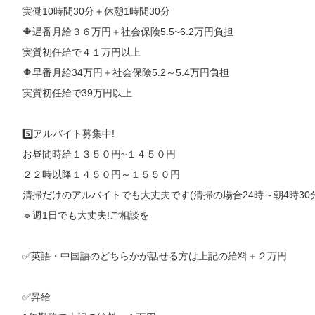
実働10時間30分＋休憩1時間30分
🔶遅番月給３６万円＋社会保険5.5~6.2万円負担
実質初任給で４１万円以上
🔶早番月給34万円＋社会保険5.2～5.4万円負担
実質初任給で39万円以上
5️⃣アルバイト募集中!
お昼間時給１３５０円~１４５０円
２２時以降１４５０円～１５５０円
清掃だけのアルバイトでも大丈夫です(清掃の場合24時～朝4時30分
🔹週1日でも大丈夫!ご相談を
✅英語・中国語のどちらかが話せる方は上記の給料＋２万円
✅昇給