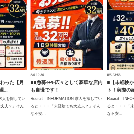
8/6 12:36
8/5 23:56
変わった【月
■■急募👀✨広々として豪華な店内
■【未経験か
...
も自慢です！
ト！実際の給
ON 求人を探してい
Recruit INFORMATION 求人を探してい
Recruit IN
大丈夫？」そん
ると・・・「未経験でも大丈夫？」そん
ると・・・「
な不安...
な不安...