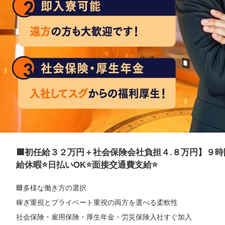
🟦初任給３２万円＋社会保険会社負担４.８万円】９時
給休暇⭐️日払いOK⭐️面接交通費支給⭐️
🟦多様な働き方の選択
稼ぎ重視とプライベート重視の両方を選べる柔軟性
社会保険・雇用保険・厚生年金・労災保険入社すぐ加入