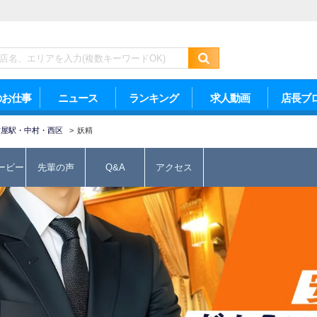
のお仕事
ニュース
ランキング
求人動画
店長ブ
古屋駅・中村・西区
>
妖精
ービー
先輩の声
Q&A
アクセス