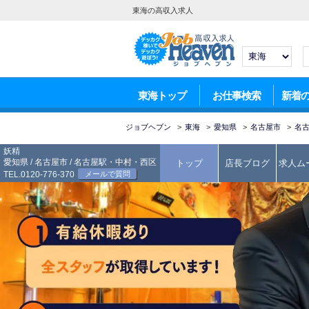
東海の高収入求人
東海トップ
お仕事検索
新着
ジョブヘブン
>
東海
>
愛知県
>
名古屋市
>
名
妖精
愛知県
/
名古屋市
/
名古屋駅・中村・西区
トップ
店長ブログ
求人ム
TEL.0120-776-370
メールで質問