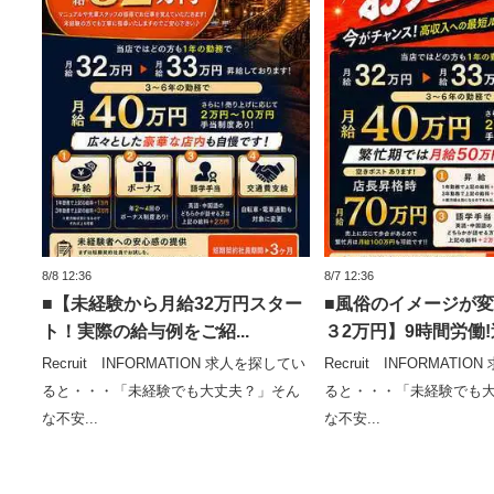
8/8 12:36
8/7 12:36
■【未経験から月給32万円スター
■風俗のイメージが
ト！実際の給与例をご紹...
３2万円】9時間労働!週
Recruit INFORMATION 求人を探してい
Recruit INFORMATI
ると・・・「未経験でも大丈夫？」そん
ると・・・「未経験でも
な不安...
な不安...