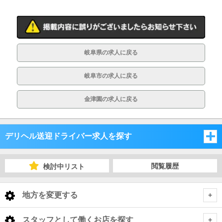
岐阜県の求人に戻る
岐阜市の求人に戻る
金津園の求人に戻る
デリヘル送迎ドライバー求人を探す
愛知県
閲覧履歴
検討中リスト
岐阜県
愛知県
地方を変更する
三重県
岐阜県
愛知県 デリヘル送迎ドライバー
<
全国トップ
スタッフとして働くお店を探す