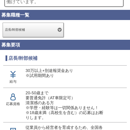
働けています。
募集職種一覧
店長/幹部候補
募集要項
店長/幹部候補
30万以上+別途報奨金あり
※試用期間あり
給与
20-50歳まで
要普通免許（AT車限定可）
清潔感のある方
応募資格
※学歴・経験等は一切関係ありません！
※18歳未満（高校生を含む）の応募はお断
りします。
従業員から経営者を育成するため、全国各