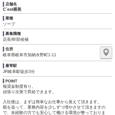
な関係で成り立っています。
店舗名
スタッフの頑張りが報奨金として返ってきます！！
C´est裸美
この業界で働いてみたい！沢山稼ぎたい！将来経営者を目
指したい！
業種
当社では、そんな方々の応募を待っています。
ソープ
【仕事内容】
募集職種
・女の子の出勤管理
店長/幹部候補
・キャストの面接
住所
・イベントの企画提案
岐阜県岐阜市加納水野町1-11
・売上 予算の管理
・広告全般の打ち合わせ
最寄駅
未経験の方でも、初めは簡単なお仕事から段階を経てお仕
JR岐阜駅徒歩3分
事を教えていきますので、
POINT
ご興味有る方、まずはお問合せ下さい。
報奨金制度有り。
頑張り次第で昇給できます。
入社後は、まずは簡単なお仕事から覚えて頂きます。
順を追って、業務内容を少しずつ増やさせて頂きますの
で、未経験の方でも安心して働ける環境が整っておりま