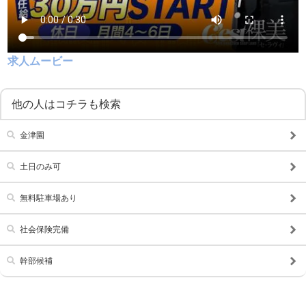
こだわり
未経験可
経験者歓迎
中･高齢者歓迎
シニア歓迎
求人ムービー
女性歓迎
女性活躍中
大学生歓迎
主婦・主夫歓迎
他の人はコチラも検索
即日勤務可
掛け持ち可
金津園
学歴不問
履歴書不要
土日のみ可
幹部候補
車･バイク通勤可
髪型自由
制服貸与
無料駐車場あり
道具･備品貸与
入社祝い金支給
社会保険完備
WEB面接OK
在宅ワーク可
幹部候補
オフィス内分煙・禁煙
送迎車持込禁煙可
即日採用合否通達可
残業代支給