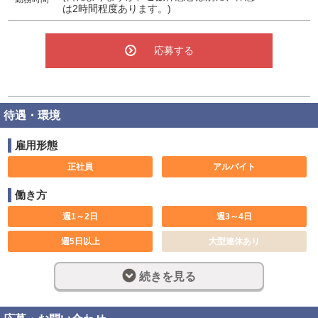
は2時間程度あります。)
応募する
待遇・環境
雇用形態
正社員
アルバイト
働き方
週1～2日
週3～4日
週5日以上
大型連休あり
土日のみ可
休み希望対応可
続きを見る
1日5時間
短期可
6ヶ月以内
長期歓迎