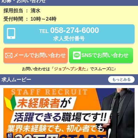
応募・お問い合わせ
週休2日制
完全週休2日制
採用担当 ： 清水
受付時間 ： 10時～24時
早朝勤務
深夜勤務
058-274-6000
TEL
社員登用制度あり
残業なし
求人受付番号
勤務開始日相談可
稼ぎ方
メールでお問い合わせ
SNSでお問い合わせ
日払い可
週払い可
お問い合わせは
「ジョブヘブン見た」
でスムーズに♪
賞与あり
昇給あり
求人ムービー
もっとみる
資格手当あり
待遇
社会保険完備
交通費支給
無料駐車場あり
寮・社宅あり
食事補助あり
研修あり