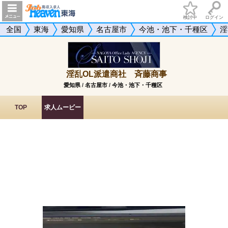
検討中
ログイン
全国
東海
愛知県
名古屋市
今池・池下・千種区
淫
淫乱OL派遣商社 斉藤商事
愛知県
/
名古屋市
/
今池・池下・千種区
TOP
求人ムービー