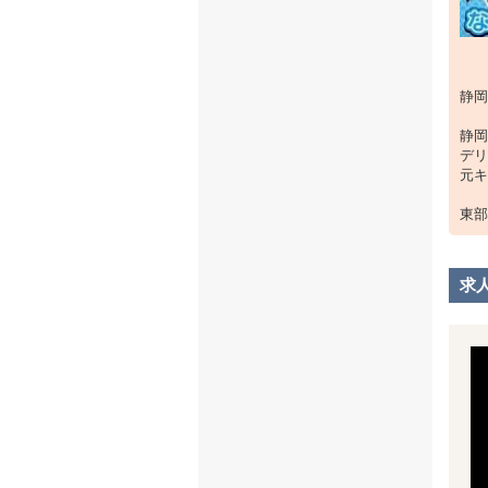
静岡
静岡
デリ
元キ
東部
求