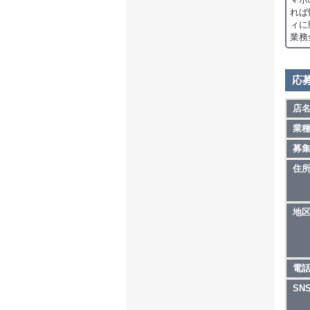
れば
ィに
業務
応
店
業
募
住
地
電
SN