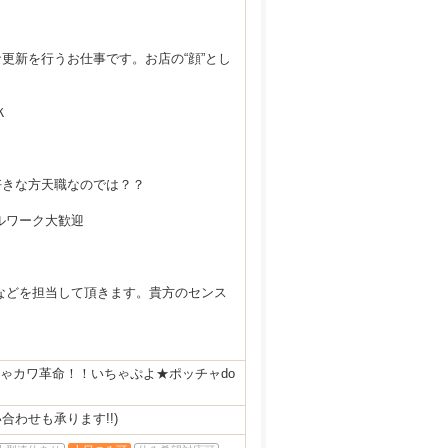
更新を行うお仕事です。お店の“顔”とし
Ｋ
好きな方天職なのでは？？
ルワーク大歓迎
などを担当して頂きます。貴方のセンス
ちゃカワ革命！！いちゃぷよ★ポッチャdo
合わせも承ります!!)