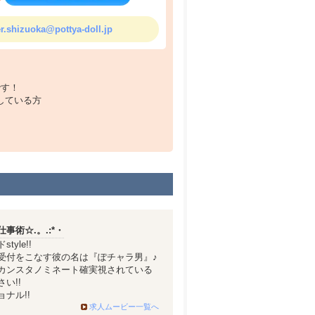
r.shizuoka@pottya-doll.jp
です！
している方
事術☆.。.:*・
yle!!
受付をこなす彼の名は『ぽチャラ男』♪
カンスタノミネート確実視されている
い!!
ナル!!
求人ムービー一覧へ