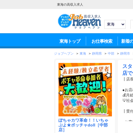
東海の高収入求人
東海トップ
お仕事検索
新着
ジョブヘブン
>
東海
>
静岡県
>
中部
>
静岡市
スタ
店で
┃店長
●お
💰月
💡
┃受付
ぽちゃカワ革命！！いちゃ
●お
ぷよ★ポッチャdoll［中部
💰月
店］
💡