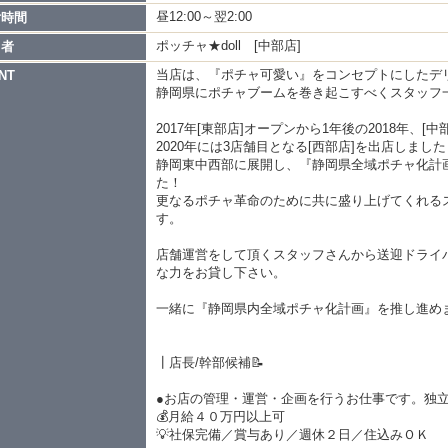
昼12:00～翌2:00
付時間
ポッチャ★doll [中部店]
当者
当店は、『ポチャ可愛い』をコンセプトにしたデ
NT
静岡県にポチャブームを巻き起こすべくスタッフ一
2017年[東部店]オープンから1年後の2018年、
2020年には3店舗目となる[西部店]を出店しました
静岡東中西部に展開し、『静岡県全域ポチャ化計
た！
更なるポチャ革命のために共に盛り上げてくれる
す。
店舗運営をして頂くスタッフさんから送迎ドライバ
な力をお貸し下さい。
一緒に『静岡県内全域ポチャ化計画』を推し進めま
┃店長/幹部候補📝
●お店の管理・運営・企画を行うお仕事です。独立
💰月給４０万円以上可
💡社保完備／賞与あり／週休２日／住込みＯＫ