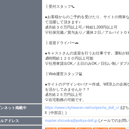
┃受付スタッフ📞
●お客様からのご予約を受けたり、サイトの簡単な
て活躍して頂きます♪
💰月給３０万円以上可／時給1,200円以上可
💡社保完備／賞与あり／週休２日／アルバイトＯ
┃送迎ドライバー🚗
●キャストさんの送迎を行うお仕事です。運転が
💰時間給１２００円以上可能
💡社用車貸出OK／土日のみOK／日払い制／ダブ
┃Web運営スタッフ💻
●サイトのデザインやバナー作成、WEB上の企画
を活かしてみませんか？？
💰月給２５万円以上可
💡在宅勤務の可能です。
https://www.cityheaven.net/so/pocha_doll_c/
(ぽ
ブンネット掲載中
ll［中部店］)
master.shizuoka@pottya-doll.jp
(メールでのお問い
ールアドレス