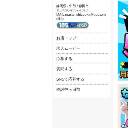
静岡県
/
中部
/
静岡市
┃送迎
TEL:090-2687-1818
MAIL:master.shizuoka@pottya-d
oll.jp
●キ
💰時
💡
お店トップ
┃We
求人ムービー
●サ
💰月
応募する
💡在
質問する
SNSで応募する
検討中へ追加