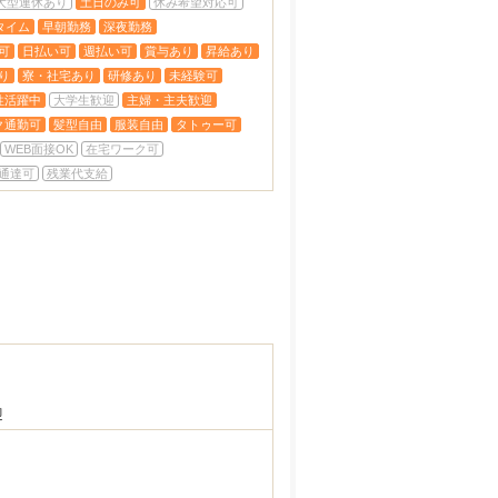
大型連休あり
土日のみ可
休み希望対応可
タイム
早朝勤務
深夜勤務
可
日払い可
週払い可
賞与あり
昇給あり
り
寮・社宅あり
研修あり
未経験可
性活躍中
大学生歓迎
主婦・主夫歓迎
ク通勤可
髪型自由
服装自由
タトゥー可
WEB面接OK
在宅ワーク可
通達可
残業代支給
迎