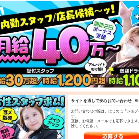
ドライバー🚗
ャストさんの送迎を行うお仕事です。運転が好きな方天職なのでは？？
間給１２００円以上可能
社用車貸出OK／土日のみOK／日払い制／ダブルワーク大歓迎
b運営スタッフ💻
イトのデザインやバナー作成、WEB上の企画などを担当して頂きます。貴方の
給２５万円以上可
宅勤務の可能です。
サイトを通して安心お問い合わせ
※
お問い合わせの際は、はじめに「ジョブ
す。
直接、お電話・メールでも応募できます
除してください。