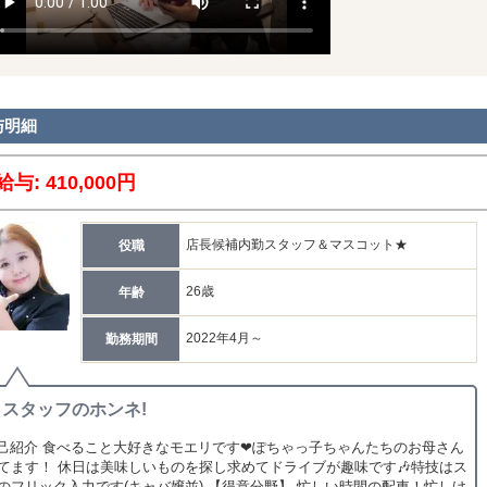
与明細
給与: 410,000円
店長候補内勤スタッフ＆マスコット★
役職
26歳
年齢
2022年4月～
勤務期間
スタッフのホンネ!
自己紹介 食べること大好きなモエリです❤ぽちゃっ子ちゃんたちのお母さん
てます！ 休日は美味しいものを探し求めてドライブが趣味です🎶特技はス
のフリック入力です(キャバ嬢並) 【得意分野】 忙しい時間の配車！忙しけ