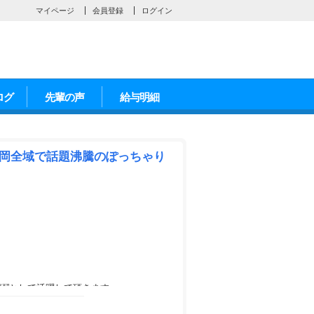
マイページ
会員登録
ログイン
ログ
先輩の声
給与明細
静岡全域で話題沸騰のぽっちゃり
顔”として活躍して頂きます♪