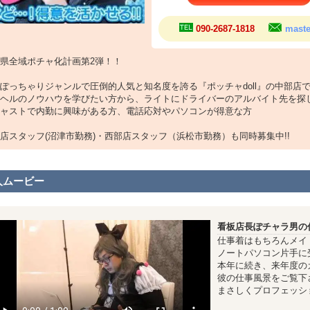
090-2687-1818
maste
県全域ポチャ化計画第2弾！！
ぽっちゃりジャンルで圧倒的人気と知名度を誇る『ポッチャdoll』の中部店
ヘルのノウハウを学びたい方から、ライトにドライバーのアルバイト先を探
ャストで内勤に興味がある方、電話応対やパソコンが得意な方
店スタッフ(沼津市勤務)・西部店スタッフ（浜松市勤務）も同時募集中!!
人ムービー
看板店長ぽチャラ男の仕
仕事着はもちろんメイドst
ノートパソコン片手に
本年に続き、来年度の
彼の仕事風景をご覧下さ
まさしくプロフェッショ