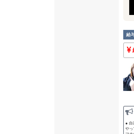
給
● 
やっ
マホ