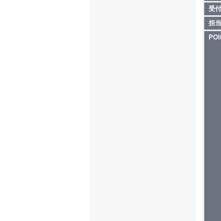
受
担
POI