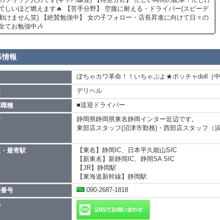
忙しいほど燃えます🔥 【苦手分野】 空腹に耐える・ドライバー(スピーデ
動けません笑) 【絶賛勉強中】 女の子フォロー・店長昇進に向けて日々の
全てお勉強中🎶
募情報
ぽちゃカワ革命！！いちゃぷよ★ポッチャdoll［
名
デリヘル
種
■送迎ドライバー
集職種
静岡県静岡県東名静岡インター近辺です。
所
東部店スタッフ(沼津市勤務)・西部店スタッフ（浜
【東名】静岡IC、日本平久能山SIC
区・最寄駅
【新東名】新静岡IC、静岡SA SIC
【JR】静岡駅
【東海道新幹線】静岡駅
090-2687-1818
話番号
S