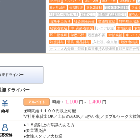
遇
正社員
アルバイト
週1～2日
週3～4日
週5日以上
6ヶ月以内
長期歓迎
週休2日制
完全週休2日制
フル
社員登用制度あり
残業なし
勤務開始日相談可
前払い
資格手当あり
社会保険完備
交通費支給
無料駐車場あ
経験者歓迎
中･高齢者歓迎
シニア歓迎
女性歓迎
女
即日勤務可
学歴不問
履歴書不要
幹部候補
車･バイ
制服貸与
道具･備品貸与
入社祝い金支給
勤務地相談
オフィス内分煙・禁煙
送迎車持込禁煙可
即日採用合否
送迎ドライバー
送迎ドライバー
1,100
1,400
時給 :
円
～
円
アルバイト
💰時間給１１００円以上可能
給与
💡社用車貸出OK／土日のみOK／日払い制／ダブルワーク大歓
●１８歳以上の常識のある方
●要普通免許
応募資格
●女性スタッフ大歓迎