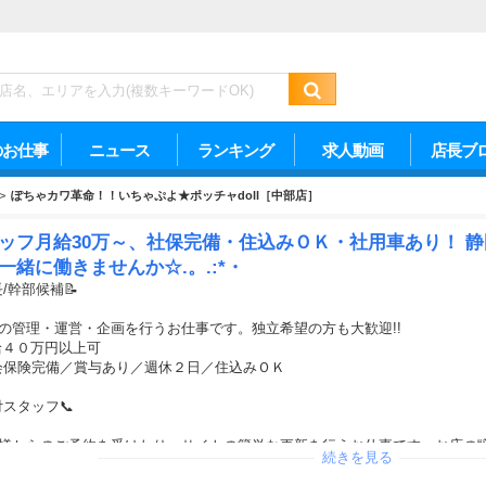
のお仕事
ニュース
ランキング
求人動画
店長ブ
>
ぽちゃカワ革命！！いちゃぷよ★ポッチャdoll［中部店］
ッフ月給30万～、社保完備・住込みＯＫ・社用車あり！ 
一緒に働きませんか☆.。.:*・
/幹部候補📝
店の管理・運営・企画を行うお仕事です。独立希望の方も大歓迎!!
給４０万円以上可
社会保険完備／賞与あり／週休２日／住込みＯＫ
スタッフ📞
客様からのご予約を受けたり、サイトの簡単な更新を行うお仕事です。お店の“
続きを見る
給３０万円以上可／時給1,200円以上可
社保完備／賞与あり／週休２日／アルバイトＯＫ