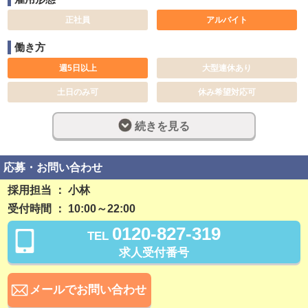
正社員
アルバイト
働き方
週5日以上
大型連休あり
土日のみ可
休み希望対応可
週休2日制
完全週休2日制
続きを見る
社員登用制度あり
残業なし
勤務開始日相談可
応募・お問い合わせ
採用担当 ： 小林
稼ぎ方
受付時間 ： 10:00～22:00
日払い可
資格手当あり
0120-827-319
TEL
待遇
求人受付番号
社会保険完備
交通費支給
無料駐車場あり
寮・社宅あり
メールでお問い合わせ