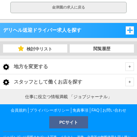
金津園の求人に戻る
デリヘル送迎ドライバー求人を探す
愛知県
閲覧履歴
検討中リスト
岐阜県
愛知県
地方を変更する
三重県
岐阜県
愛知県 デリヘル送迎ドライバー
<
全国トップ
スタッフとして働くお店を探す
静岡県
三重県
名古屋市
岐阜県 デリヘル送迎ドライバー
北海道 男性高収入
仕事に役立つ情報満載 「ジョブジャーナル」
愛知県
東北 男性高収入
静岡県
岐阜市
三重県 デリヘル送迎ドライバー
三河
名古屋市 デリヘル送迎ドライバー
会員規約
愛知 男性高収入
プライバシーポリシー
免責事項
FAQ
お問い合わせ
岐阜県
南関東 男性高収入
名古屋 男性高収入
PCサイト
津・松阪
静岡県 デリヘル送迎ドライバー
大垣・羽島
尾張
岐阜市 デリヘル送迎ドライバー
名古屋駅・中村・西区 デリヘル送迎ドライバー
三河 デリヘル送迎ドライバー
岐阜 男性高収入
甲信越 男性高収入
三重県
錦 男性高収入
金津園 男性高収入
ジョブヘブンに掲載されている写真、イラスト、画像、文章等の無断使用を固く禁じ