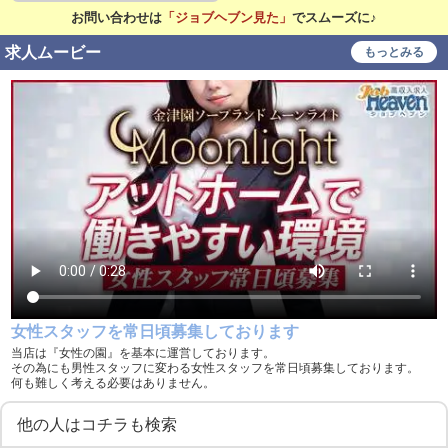
研修あり
お問い合わせは
「ジョブヘブン見た」
でスムーズに♪
こだわり
求人ムービー
もっとみる
未経験可
経験者歓迎
中･高齢者歓迎
シニア歓迎
女性歓迎
女性活躍中
大学生歓迎
学歴不問
履歴書不要
幹部候補
車･バイク通勤可
制服貸与
道具･備品貸与
入社祝い金支給
WEB面接OK
在宅ワーク可
女性スタッフを常日頃募集しております
オフィス内分煙・禁煙
送迎車持込禁煙可
当店は『女性の園』を基本に運営しております。
その為にも男性スタッフに変わる女性スタッフを常日頃募集しております。
何も難しく考える必要はありません。
即日採用合否通達可
残業代支給
他の人はコチラも検索