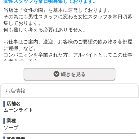
女性スタッフを常日頃募集しております。
当店は『女性の園』を基本に運営しております。
その為にも男性スタッフに変わる女性スタッフを常日頃募
集しております。
何も難しく考える必要はありません。
お仕事はご案内、送迎、お客様のご要望の飲み物を各部屋
に運搬、など。
コンパニオンを卒業された方、アルバイトとしてこの仕事
を考えている方
もちろん何も経験が無くともムーンライトは歓迎いたしま
す。
続きを見る
AM11：00までに出勤可能な方、1週間の内1日か2日でも構
お店情報
いません。
お気にされるであろう給料面はご安心ください！詳しくは
店舗名
面接の際お話し合いましょう♪
ムーンライト
些細なご質問でも大丈夫ですので、まずはお気軽にご相談
業種
ください。
ソープ
お電話お待ちしております。