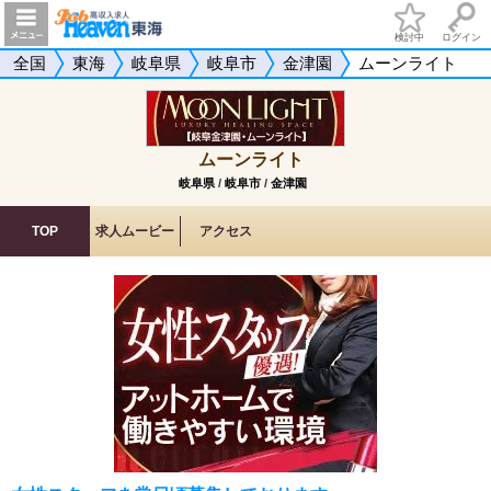
検討中
ログイン
全国
東海
岐阜県
岐阜市
金津園
ムーンライト
ムーンライト
岐阜県
/
岐阜市
/
金津園
TOP
求人ムービー
アクセス