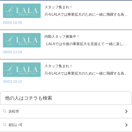
賞与あり
昇給あり
スタッフ集まれ！
資格手当あり
只今LALAでは事業拡大のために一緒に飛躍する為の内勤スタッフを 募集しております。 まだまだお店としては他店に比べましたら歴史は浅いですが その分昔ながらの年功序列等は無くやることをしっかりして 成果を出せば早い段階での出世が出来るチャンスがあるお店だと 思います。 また近年この業界でも長時間勤務やお休みが取れないと問題視されて おりますがLALAではその辺りも考慮しております。 ●勤務時間は8時間勤務から12時間で選ぶことが出来ます。 ●お休みに関しましては今のスタッフの中でも週休二日制の スタッフもいますのでご家族やプライベートの時間がございます。 ●残業に関しましても残業代が支給されますので働いた分は しっかりとお給料に反映されますしなるべく残業の無い様に 他のスタッフと連携を取りゼロ残業を目指しております。 ●有給制度に関しましてもございますので連休のお休みを取ることも 可能です ●駐車場も完備しておりますのでお車での通勤も可能です。 ●ワンルームタイプの寮もご用意しておりますので ご安心ください。 お仕事の内容は ●お客様からのお電話のオペレーター業務 ●当店が契約しておりますサイトの更新業務 ※簡単なパソコンでのお仕事になりますのでパソコンスキルが 無くでもできます。 ●キャストさんが気持ちよくお仕事が出来るように備品の準備 ●慣れてきたらキャストさんのスケジュール調整 ●ドライバーさんの配車の指示 ●たまに寮の清掃やドライバーとしての業務もございます。 お話が好きな人はお客様とのオペレーター業務や 余り話すのが得意では無く写真のレタッチなどの技術がある人は パネル写真の修整や広告作りなどの作成もありますので ご自身が活躍できる場所はございます。 経験者でも大丈夫ですし未経験の方でも大丈夫です ご自身チカラを試せる場所にしてみませんか？
待遇
08/06 18:09
社会保険完備
交通費支給
内勤スタッフ募集中！
無料駐車場あり
寮・社宅あり
LALAでは今後の事業拡大を見据えて 一緒に楽しく足並みを揃えてくれる内勤スタッフを募集中です ・お客様からの電話オペレーター業務 ・当店が契約しているサイトの更新作業 ・寮の清掃 ・慣れてきたらキャストのスケジュール管理 ・ドライバーさんの配車の業務 ・備品の整理 などが主なお仕事になります 専門知識は必要が無いので椎いて言えば 人を思いやる気持ちがあれば大丈夫です ・他店からの移籍を考えてる ・今の生活よりもランクアップを考えてる ・自分の力を試してみたい この業界はまだまだ年功序列のお店もありますが 当店はハッキリ言いまして実力次第で出世のスピードが 違うと思います。 この業界未経験の人もチャンスが転がっております もちろん男女関係ないです 現状女性スタッフも活躍してますよ。 当店はこの業界では珍しく福利厚生がしっかりしております ・勤務時間は8時からでガッツリ稼ぎたい人は12時間働いている スタッフもいます ・週休二日制 ・社会保険完備 ・駐車場完備 ・有給制度 ・残業手当 ・ワンルームタイプの寮もございます。 などなどございますので まずはお問い合わせから始めてみませんか？ きっと後悔はさせませんよ
08/05 23:59
研修あり
託児所紹介可
家賃補助あり
スタッフ集まれ！
只今LALAでは事業拡大のために一緒に飛躍する為の内勤スタッフを 募集しております。 まだまだお店としては他店に比べましたら歴史は浅いですが その分昔ながらの年功序列等は無くやることをしっかりして 成果を出せば早い段階での出世が出来るチャンスがあるお店だと 思います。 また近年この業界でも長時間勤務やお休みが取れないと問題視されて おりますがLALAではその辺りも考慮しております。 ●勤務時間は8時間勤務から12時間で選ぶことが出来ます。 ●お休みに関しましては今のスタッフの中でも週休二日制の スタッフもいますのでご家族やプライベートの時間がございます。 ●残業に関しましても残業代が支給されますので働いた分は しっかりとお給料に反映されますしなるべく残業の無い様に 他のスタッフと連携を取りゼロ残業を目指しております。 ●有給制度に関しましてもございますので連休のお休みを取ることも 可能です ●駐車場も完備しておりますのでお車での通勤も可能です。 ●ワンルームタイプの寮もご用意しておりますので ご安心ください。 お仕事の内容は ●お客様からのお電話のオペレーター業務 ●当店が契約しておりますサイトの更新業務 ※簡単なパソコンでのお仕事になりますのでパソコンスキルが 無くでもできます。 ●キャストさんが気持ちよくお仕事が出来るように備品の準備 ●慣れてきたらキャストさんのスケジュール調整 ●ドライバーさんの配車の指示 ●たまに寮の清掃やドライバーとしての業務もございます。 お話が好きな人はお客様とのオペレーター業務や 余り話すのが得意では無く写真のレタッチなどの技術がある人は パネル写真の修整や広告作りなどの作成もありますので ご自身が活躍できる場所はございます。 経験者でも大丈夫ですし未経験の方でも大丈夫です ご自身チカラを試せる場所にしてみませんか？
こだわり
08/03 18:10
未経験可
経験者歓迎
中･高齢者歓迎
シニア歓迎
他の人はコチラも検索
女性歓迎
女性活躍中
浜松市
大学生歓迎
主婦・主夫歓迎
即日勤務可
学歴不問
前払い可