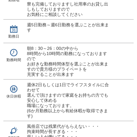
勤務地
寮も完備しておりますし社用車のお貸し出
しもしておりますので
お気軽にご相談してください
週5日勤務～週6日勤務を選ぶことが出来ま
す
勤務日
朝8：30～26：00の中から
8時間から10時間の勤務になっております
ので
勤務時間
お好きな勤務時間体型を選ぶことが出来ま
すので貴方様のプライベートを
充実することが出来ます
週休2日もしくは1日でライフスタイルに合
わせて
選んで頂けますので家庭をお持ちの方でも
休日休暇
安心して休める
職場になっております。
(6か月勤務以上から有給休暇が取得できま
す)
風俗店では残業代がもらえない・・・
拘束時間が長すぎる・・・
厳しい人が働いてる・・・