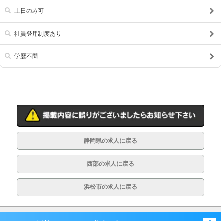
履歴書不要
幹部候補
土日のみ可
車･バイク通勤可
髪型自由
社員登用制度あり
タトゥー可
制服貸与
学歴不問
道具･備品貸与
入社祝い金支給
WEB面接OK
在宅ワーク可
オフィス内分煙・禁煙
送迎車持込禁煙可
即日採用合否通達可
残業代支給
静岡県の求人に戻る
西部の求人に戻る
浜松市の求人に戻る