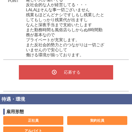
POINT
反社会的な人が経営してる・・・
LALAはそんな事一切ございません
残業もほどんどナシですしもし残業したと
してもしっかり残業代が出ますし
なんと深夜手当まで支給いたします
また勤務時間も風俗店らしからぬ8時間勤
務が基本なので
プライベートが充実します。
また反社会的勢力とのつながりは一切ござ
いませんので安心して
働ける環境が揃っております。
応募する
待遇・環境
雇用形態
正社員
契約社員
アルバイト