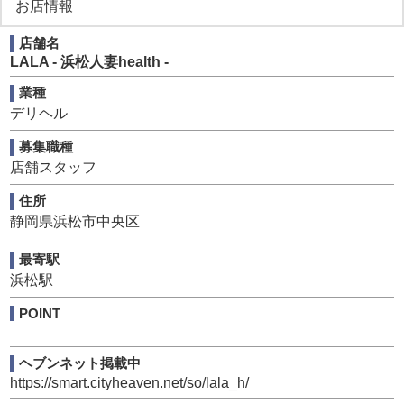
お店情報
て頂きます。
店舗名
●送迎ドライバー：
LALA - 浜松人妻health -
女性キャストをお客様の元へ安全運転で送り届けていただ
く重要なお仕事です。
業種
デリヘル
■休みについて■
募集職種
希望の公休日がありましたら申請可！
店舗スタッフ
そして大型連休制度ももちろん完備！
この業界にありがちな「休めない、休みにくい」は絶対に
住所
ありえません！
静岡県浜松市中央区
年末年始、GW、お盆と連休も取れますので休みの日には
自分の趣味に没頭できます！
最寄駅
（スタッフの趣味例・・・キャンプ、スノーボード、音楽
浜松駅
活動、観光、食べ歩きなど）
POINT
ヘブンネット掲載中
https://smart.cityheaven.net/so/lala_h/