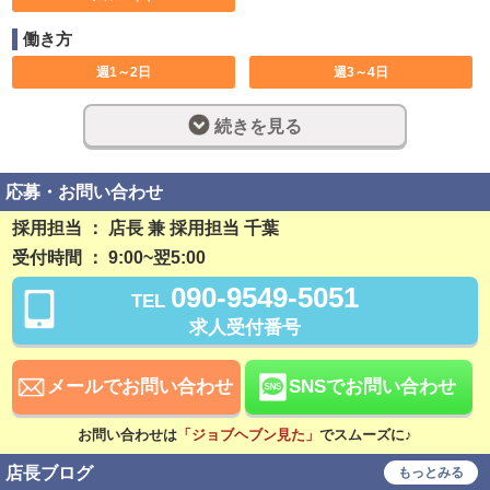
働き方
週1～2日
週3～4日
週5日以上
大型連休あり
続きを見る
土日のみ可
休み希望対応可
1日5時間
短期可
応募・お問い合わせ
長期歓迎
週休2日制
採用担当 ： 店長 兼 採用担当 千葉
受付時間 ： 9:00~翌5:00
完全週休2日制
フルタイム
090-9549-5051
TEL
早朝勤務
深夜勤務
求人受付番号
社員登用制度あり
残業なし
勤務開始日相談可
メールでお問い合わせ
SNSでお問い合わせ
稼ぎ方
お問い合わせは
「ジョブヘブン見た」
でスムーズに♪
前払い可
日払い可
店長ブログ
もっとみる