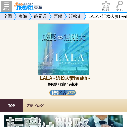
検討中
ログイン
全国
東海
静岡県
西部
浜松市
LALA - 浜松人妻healt
LALA - 浜松人妻health -
静岡県
/
西部
/
浜松市
TOP
店長ブログ