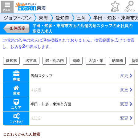
検討中
ログイン
ジョブヘブン
東海
愛知県
三河
半田・知多・東海市
半田・知多・東海市方面の店舗内勤スタッフの正社員の
条件設定
高収入求人
ご指定の条件の求人は現在掲載されておりません。検索範囲を広げて検索
2
し、お店を
件表示します。
愛知県
名古屋
錦・丸の内
岡崎
大須・栄
納屋橋
新
変更
店舗スタッフ
職種
変更
未設定
業種
変更
半田・知多・東海市方面
エリア
変更
未設定
こだわり
こだわりかんたん検索