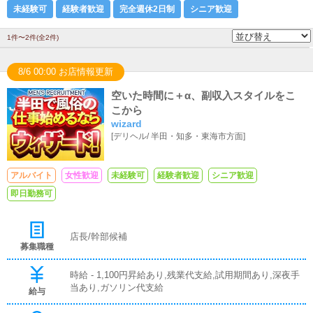
未経験可
経験者歓迎
完全週休2日制
シニア歓迎
1件〜2件(全2件)
8/6 00:00 お店情報更新
空いた時間に＋α、副収入スタイルをこ
こから
wizard
[
デリヘル
/
半田・知多・東海市方面
]
アルバイト
女性歓迎
未経験可
経験者歓迎
シニア歓迎
即日勤務可
店長/幹部候補
募集職種
時給 - 1,100円昇給あり,残業代支給,試用期間あり,深夜手
当あり,ガソリン代支給
給与