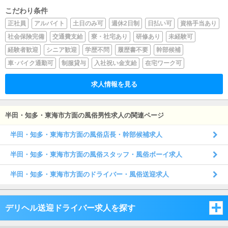
こだわり条件
正社員
アルバイト
土日のみ可
週休2日制
日払い可
資格手当あり
社会保険完備
交通費支給
寮・社宅あり
研修あり
未経験可
経験者歓迎
シニア歓迎
学歴不問
履歴書不要
幹部候補
車･バイク通勤可
制服貸与
入社祝い金支給
在宅ワーク可
求人情報を見る
半田・知多・東海市方面の風俗男性求人の関連ページ
半田・知多・東海市方面の風俗店長・幹部候補求人
半田・知多・東海市方面の風俗スタッフ・風俗ボーイ求人
半田・知多・東海市方面のドライバー・風俗送迎求人
デリヘル送迎ドライバー求人を探す