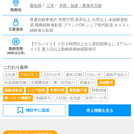
愛知県
/
三河
/
半田・知多・東海市方面
勤務地
普通自動車免許,学歴不問,高卒以上,大卒以上,未経験者歓
迎,職務経験者歓迎,ブランクOK,シニア世代歓迎,キャスト
応募資格
経験者も歓迎
【アルバイト】１日３時間以上から原則残業なし【アルバ
勤務形態
イト】週３日以上勤務長期休暇取得可
(時間/休日等)
こだわり条件
正社員
アルバイト
土日のみ可
週休2日制
日払い可
資格手当あり
社会保険完備
交通費支給
寮・社宅あり
研修あり
未経験可
経験者歓迎
シニア歓迎
学歴不問
履歴書不要
幹部候補
車･バイク通勤可
制服貸与
入社祝い金支給
在宅ワーク可
検討中に追加
求人情報を見る