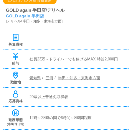
10/25 15:10 お店情報更新
GOLD again 半田店/デリヘル
GOLD again 半田店
[
デリヘル
/
半田・知多・東海市方面
]
募集職種
社員23万～ドライバーでも稼げるMAX 時給2,000円
給与
愛知県
/
三河
/
半田・知多・東海市方面
勤務地
20歳以上普通免取得者
応募資格
12時～28時の間で6時間～8時間程度
勤務形態
(時間/休日等)