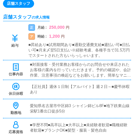
店舗スタッフ
店舗スタッフ
の求人情報
250,000
月給 :
正
円
1,200
時給 :
ア
円
■昇給あり■試用期間あり■通勤交通費支給■週払い可■日払
給与
い可■月末〆翌5日支払い※経験考慮、各種手当で31.5万円
でスタートされた方もいらっしゃいます。
■対面接客・受付業務お客様からのお問合せや来店された
お客様の案内を行っていただきます。予約の確認や、会計
仕事内容
作業、注意事項の喚起などをお願いします。簡単なマニュ
アルや、先輩スタッフに付いて業務内容を見ながら徐々に
覚えていただきますので、未経験の方でも安心して働けま
【正社員】週休１日制【アルバイト】週２日～■慶弔休暇
す。■PC更新業務ヘブンネットなど、ポータルサイト等の
あり
休日休暇
店舗情報更新作業を行っていただきます。キャストの出勤
情報やイベント、求人ブログの作成となります。基本的に
愛知県名古屋市中区錦3 シャイン錦ビル8F■地下鉄東山線
はボタンを押すだけや、ブログの更新時に簡単に文字が入
栄駅1番出口徒歩5分
勤務地
力出来れば問題ありません。PCが苦手な人でも簡単にで
きます。■清掃・備品管理お客様やキャストの方に快適に
お過ごしいただくため、店内の清掃や備品の管理・補充を
■学歴不問■高卒以上■大卒以上■未経験者歓迎■職種経験
行っていただきます。
者歓迎■ブランクOK■髪型・服装・髪色自由
応募資格