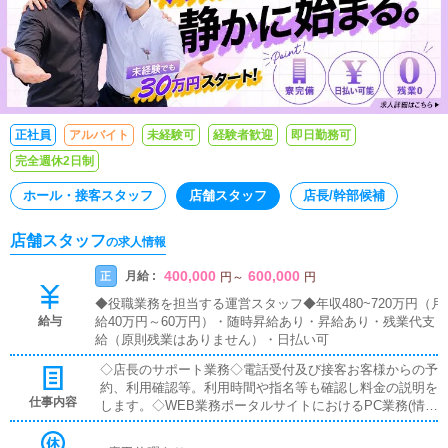
正社員
アルバイト
未経験可
経験者歓迎
即日勤務可
完全週休2日制
ホール・接客スタッフ
店舗スタッフ
店長/幹部候補
店舗スタッフ
の求人情報
400,000
600,000
月給 :
正
円
～
円
◆役職業務を担当する運営スタッフ◆年収480~720万円（月
給与
給40万円～60万円）・随時昇給あり・昇給あり・残業代支
給（原則残業はありません）・日払い可
◇店長のサポート業務◇電話受付及び接客お客様からの予
約、利用確認等。利用時間や指名等も確認し料金の説明を
仕事内容
します。◇WEB業務ポータルサイトにおけるPC業務(情報
配信、更新作業、作成作業（それらの指示）)◇備品チェ
ック整理整頓・発注作業が出来ているかの確認◇店内清