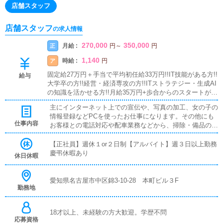
店舗スタッフ
店舗スタッフ
の求人情報
270,000
350,000
月給 :
正
円
～
円
1,140
時給 :
ア
円
固定給27万円＋手当で平均初任給33万円!!IT技能がある方!!
給与
大学卒の方!!経営・経済専攻の方!!ITストラテジー・生成AI
の知識を活かせる方!!月給35万円+歩合からのスタートが可
能です!!■インセンティブあり■大入り手当あり■昇給あり■
主にインターネット上での宣伝や、写真の加工、女の子の
深夜手当あり■試用期間あり■日払い可アルバイト / 時給1,
情報登録などPCを使ったお仕事になります。その他にも
140円以上
仕事内容
お客様との電話対応や配車業務などから、掃除・備品の管
理といった雑務までお仕事は多岐に渡ります。どんな状況
にでも対応できる、総合的なスキルを高めていただけま
【正社員】週休１or２日制【アルバイト】週３日以上勤務
す。■対面接客・受付業務お客様からのお問合せや来店さ
慶弔休暇あり
休日休暇
れたお客様の案内を行っていただきます。予約の確認や、
会計作業、注意事項の喚起などをお願いします。簡単なマ
ニュアルや、先輩スタッフに付いて業務内容を見ながら
愛知県名古屋市中区錦3-10-28 本町ビル３F
勤務地
徐々に覚えていただきますので、未経験の方でも安心して
働けます。■PC更新業務ヘブンネットなど、ポータルサイ
ト等の店舗情報更新作業を行っていただきます。キャスト
18才以上、未経験の方大歓迎。学歴不問
の出勤情報やイベント、求人ブログの作成となります。基
応募資格