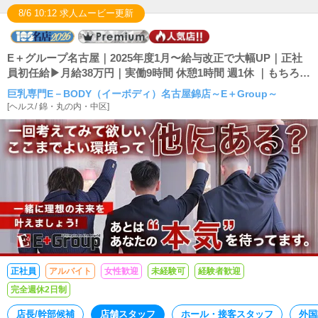
8/6 10:12 求人ムービー更新
E＋グループ名古屋｜2025年度1月〜給与改正で大幅UP｜正社
員初任給▶月給38万円｜実働9時間 休憩1時間 週1休 ｜もちろん
残業なし｜実績▶2024年12月度平均月収661,450円｜明確な評価
巨乳専門E－BODY（イーボディ）名古屋錦店～E＋Group～
システム｜若手が活躍している職場で一緒に夢を叶えよう！
[
ヘルス
/
錦・丸の内・中区
]
正社員
アルバイト
女性歓迎
未経験可
経験者歓迎
完全週休2日制
店長/幹部候補
店舗スタッフ
ホール・接客スタッフ
外国