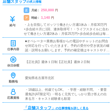
店舗スタッフ
の求人情報
250,000
月給 :
正
円
1,140
時給 :
ア
円
・上を目指してガッツリ働きたい方週1休み：月収30万円
給与
+歩合給※月に1回、連休取得可！・ライフスタイルに合わ
せて働きたい方週2休み：月収25万円+歩合給歩合給は毎月
支給されます。実績に合わせて評価するため頑張った分の
■オペレーター業務お客様からの電話やチャットのお問合
お給料が反映されます。基本給に関してもステップアップ
せ対応を行っていただきます。予約の受付や空き状況の確
に合わせたお給料をご用意しております。■内勤/経理担当
仕事内容
認・説明をお願いします。予約の確定後はキャストやドラ
の給与例(入社10年)基本給: 40万円役職手当:15万円総額: 5
イバーに通達します。配送手配をお願いいたします。簡単
5万円■WEB担当兼マネージャーの給与例(入社3年)基本給:
なマニュアルや先輩スタッフに気軽に聞ける環境ですの
30万円役職手当: 10万円総額: 40万円
【正社員】週休１日制【正社員】週休２日制
で、未経験でも安心して働けます。 ■PC更新業務ヘブン
休日休暇
ネットなど、ポータルサイト等の店舗情報更新作業を行っ
ていただきます。キャストの出勤情報やイベント、求人ブ
ログの作成となります。初めは簡単なPC入力からしてい
愛知県名古屋市北区
勤務地
ただきます。■清掃・備品管理お客様やキャストの方に快
適にお過ごしいただくため、店内の清掃や備品の管理・補
・18歳以上、何歳でもOK。 ・学歴・経験不問。 ・要普
充を行っていただきます。■ドライバー業務ドライバーさ
通免許(AT限定可) ・明るく元気でしっかり受け答えの出
んが不足した場合、ドライバー業務に出ていただくことも
応募資格
来る方・キャスト経験者も歓迎
あります。
「店舗スタッフ」
の仕事情報を詳しく見る