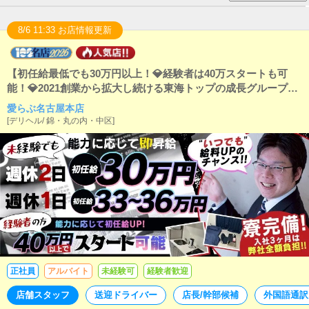
8/6 11:33 お店情報更新
【初任給最低でも30万円以上！💎経験者は40万スタートも可
能！💎2021創業から拡大し続ける東海トップの成長グループ。
「1年で20店舗展開」のため店長・幹部候補急募！チャンスを
愛らぶ名古屋本店
感じたら全ベット！
[
デリヘル
/
錦・丸の内・中区
]
正社員
アルバイト
未経験可
経験者歓迎
店舗スタッフ
送迎ドライバー
店長/幹部候補
外国語通訳