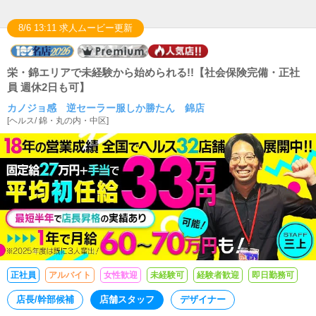
8/6 13:11 求人ムービー更新
栄・錦エリアで未経験から始められる!!【社会保険完備・正社
員 週休2日も可】
カノジョ感 逆セーラー服しか勝たん 錦店
[
ヘルス
/
錦・丸の内・中区
]
正社員
アルバイト
女性歓迎
未経験可
経験者歓迎
即日勤務可
店長/幹部候補
店舗スタッフ
デザイナー