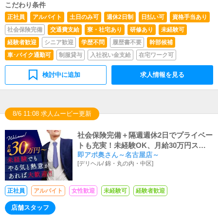
きます。■清掃・備品管理お客様やキャストの方に快適に
こだわり条件
お過ごしいただくため、店内の清掃や備品の管理・補充を
正社員
アルバイト
土日のみ可
週休2日制
日払い可
資格手当あり
行っていただきます。
社会保険完備
交通費支給
寮・社宅あり
研修あり
未経験可
経験者歓迎
シニア歓迎
学歴不問
履歴書不要
幹部候補
車･バイク通勤可
制服貸与
入社祝い金支給
在宅ワーク可
検討中に追加
求人情報を見る
8/6 11:08 求人ムービー更新
社会保険完備＋隔週週休2日でプライベー
トも充実！未経験OK、月給30万円スタ
即アポ奥さん～名古屋店～
ートでサポート充実！
[
デリヘル
/
錦・丸の内・中区
]
正社員
アルバイト
女性歓迎
未経験可
経験者歓迎
店舗スタッフ