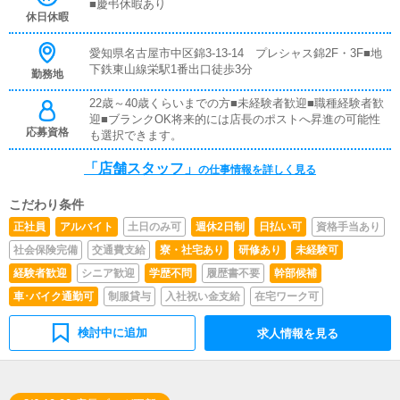
■慶弔休暇あり
掃・片付け待合室やトイレなどの清掃及び店内の片付け・
休日休暇
整理整頓ができているかの確認。
愛知県名古屋市中区錦3-13-14 プレシャス錦2F・3F■地
下鉄東山線栄駅1番出口徒歩3分
勤務地
22歳～40歳くらいまでの方■未経験者歓迎■職種経験者歓
迎■ブランクOK将来的には店長のポストへ昇進の可能性
応募資格
も選択できます。
「店舗スタッフ」
の仕事情報を詳しく見る
こだわり条件
正社員
アルバイト
土日のみ可
週休2日制
日払い可
資格手当あり
社会保険完備
交通費支給
寮・社宅あり
研修あり
未経験可
経験者歓迎
シニア歓迎
学歴不問
履歴書不要
幹部候補
車･バイク通勤可
制服貸与
入社祝い金支給
在宅ワーク可
検討中に追加
求人情報を見る