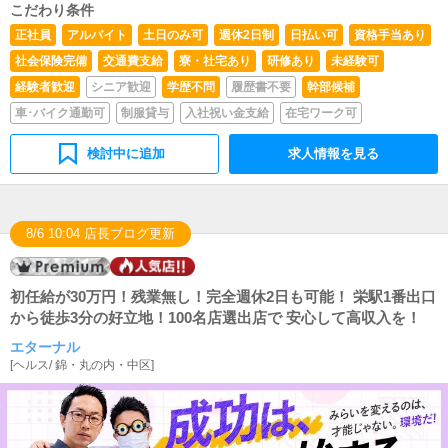
（写メ日記）などの使い方などのアドバイスを行っていた
こだわり条件
だきます。■PC更新業務ヘブンネットなど、ポータルサイ
正社員
アルバイト
土日のみ可
週休2日制
日払い可
資格手当あり
ト等の店舗情報更新作業を行っていただきます。キャスト
社会保険完備
交通費支給
寮・社宅あり
研修あり
未経験可
の出勤情報やイベント、求人ブログの作成となります。基
本的にはボタンを押すだけや、ブログの更新時に簡単に文
経験者歓迎
シニア歓迎
学歴不問
履歴書不要
幹部候補
字が入力出来れば問題ありません。PCが苦手な人でも簡
車･バイク通勤可
制服貸与
入社祝い金支給
在宅ワーク可
単にできます。■清掃・備品管理お客様やキャストの方に
快適にお過ごしいただくため、店内の清掃や備品の管理・
補充を行っていただきます。
検討中に追加
求人情報を見る
8/6 10:04 店長ブログ更新
初任給が30万円！残業無し！完全週休2日も可能！ 栄駅1番出口
から徒歩3分の好立地！100名店選出店で 安心して高収入を！
エターナル
[
ヘルス
/
錦・丸の内・中区
]