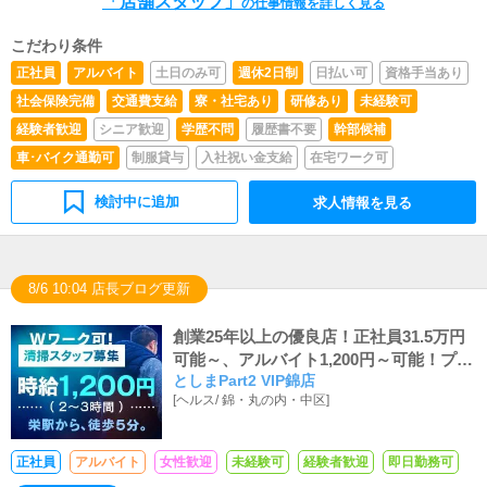
「店舗スタッフ」
成に携わった経験がある方■HTML、CSS、JavaScriptな
の仕事情報を詳しく見る
スを行っていただきます。■企画の立案店舗イベントや店
どのWeb技術の理解がある方■Webサイトの運営経験があ
舗運営など様々な企画を提案していただきます。【新規の
る方■土日祝出勤できる方※18歳未満（高校生を含む）の
お客様の増加】【お客様のリピート率の向上】【キャスト
こだわり条件
応募はお断りします。
の方の入店数の増加】など、売上UPに繋がる施策の提案
正社員
アルバイト
土日のみ可
週休2日制
日払い可
資格手当あり
を行っていただきます。
社会保険完備
交通費支給
寮・社宅あり
研修あり
未経験可
経験者歓迎
シニア歓迎
学歴不問
履歴書不要
幹部候補
車･バイク通勤可
制服貸与
入社祝い金支給
在宅ワーク可
検討中に追加
求人情報を見る
8/6 10:04 店長ブログ更新
創業25年以上の優良店！正社員31.5万円
可能～、アルバイト1,200円～可能！プラ
としまPart2 VIP錦店
イベート重視でメリハリをつけて働きま
[
ヘルス
/
錦・丸の内・中区
]
せんか？
正社員
アルバイト
女性歓迎
未経験可
経験者歓迎
即日勤務可