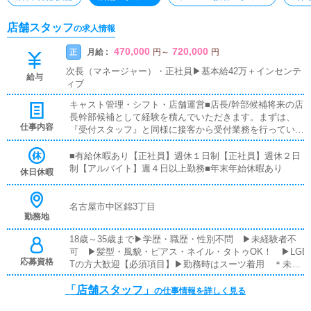
店舗スタッフ
の求人情報
470,000
720,000
月給 :
正
円
～
円
次長（マネージャー）・正社員▶基本給42万＋インセンテ
給与
ィブ
キャスト管理・シフト・店舗運営■店長/幹部候補将来の店
長幹部候補として経験を積んでいただきます。まずは、
仕事内容
『受付スタッフ』と同様に接客から受付業務を行っていた
だきます。業務に慣れてきたら、『キャストの管理』や
『経営に関わる業務』を順に覚えていただきます。早い方
■有給休暇あり【正社員】週休１日制【正社員】週休２日
だと１年ぐらいで、店長として新しい店舗の運営をお任せ
制【アルバイト】週４日以上勤務■年末年始休暇あり
休日休暇
します。■対面接客・受付業務お客様からのお問合せや来
店されたお客様の案内を行っていただきます。予約の確認
や、会計作業、注意事項の喚起などをお願いします。簡単
名古屋市中区錦3丁目
勤務地
なマニュアルや、先輩スタッフに付いて業務内容を見なが
ら徐々に覚えていただきますので、未経験の方でも安心し
18歳～35歳まで▶学歴・職歴・性別不問 ▶未経験者不
て働けます。■企画の立案店舗イベントや店舗運営など
可 ▶髪型・風貌・ピアス・ネイル・タトゥOK！ ▶LGB
様々な企画を提案していただきます。【新規のお客様の増
応募資格
Tの方大歓迎【必須項目】▶勤務時はスーツ着用 ＊未経
加】【お客様のリピート率の向上】【キャストの方の入店
験者の方が【85.6％】
数の増加】など、売上UPに繋がる施策の提案を行ってい
「店舗スタッフ」
の仕事情報を詳しく見る
ただきます。■キャスト管理お店で働いていただいている
キャストの方が稼げるようにインターネットを使ったPR