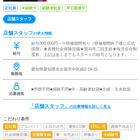
正社員
未経験可
経験者歓迎
即日勤務可
店舗スタッフ
店舗スタッフ
の求人情報
給与300,000円～※研修期間有り（研修期間終了後に正式
採用）★各種社会保険完備★賞与年二回支給★毎月歩合制
給与
度有。上記はあくまでもスタートの給与となります。・日
払いも可能、お気軽にご相談ください♪
愛知県愛知県名古屋市中区錦2-19-15
勤務地
■学歴不問■経験不問■中・高齢者歓迎■主婦・主夫歓迎
応募資格
「店舗スタッフ」
の仕事情報を詳しく見る
こだわり条件
正社員
アルバイト
土日のみ可
週休2日制
日払い可
資格手当あり
社会保険完備
交通費支給
寮・社宅あり
研修あり
未経験可