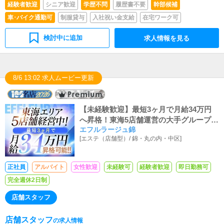
経験者歓迎
シニア歓迎
学歴不問
履歴書不要
幹部候補
車･バイク通勤可
制服貸与
入社祝い金支給
在宅ワーク可
検討中に追加
求人情報を見る
8/6 13:02 求人ムービー更新
【未経験歓迎】最短3ヶ月で月給34万円
へ昇格！東海5店舗運営の大手グループだ
エフルラージュ錦
から安定して長く働ける
[
エステ（店舗型）
/
錦・丸の内・中区
]
正社員
アルバイト
女性歓迎
未経験可
経験者歓迎
即日勤務可
完全週休2日制
店舗スタッフ
店舗スタッフ
の求人情報