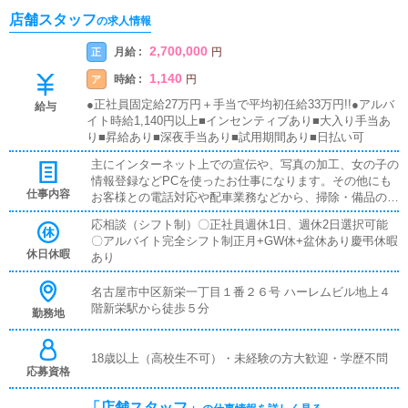
店舗スタッフ
の求人情報
2,700,000
月給 :
正
円
1,140
時給 :
ア
円
●正社員固定給27万円＋手当で平均初任給33万円!!●アルバ
給与
イト時給1,140円以上■インセンティブあり■大入り手当あ
り■昇給あり■深夜手当あり■試用期間あり■日払い可
主にインターネット上での宣伝や、写真の加工、女の子の
情報登録などPCを使ったお仕事になります。その他にも
仕事内容
お客様との電話対応や配車業務などから、掃除・備品の管
理といった雑務までお仕事は多岐に渡ります。どんな状況
応相談（シフト制）〇正社員週休1日、週休2日選択可能
にでも対応できる、総合的なスキルを高めていただけま
〇アルバイト完全シフト制正月+GW休+盆休あり慶弔休暇
す。最初は簡単な雑用(掃除、お客様のご案内、タオル畳
休日休暇
あり
等)お仕事に慣れてきましたらお客様の接客・受付、電話
対応等を行っていただきます。
名古屋市中区新栄一丁目１番２６号 ハーレムビル地上４
階新栄駅から徒歩５分
勤務地
18歳以上（高校生不可）・未経験の方大歓迎・学歴不問
応募資格
「店舗スタッフ」