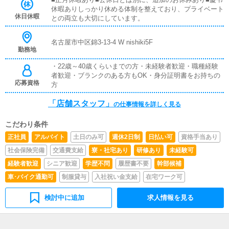
業・作成作業、またはそれらの指示）◇ 備品チェック備
休暇ありしっかり休める体制を整えており、プライベート
品の整理整頓や、発注作業が適切に行われているかの確認
休日休暇
との両立も大切にしています。
◇ 店内清掃・片付け待合室・トイレなどの清掃、店内の
片付けや整理整頓の確認
名古屋市中区錦3-13-4 W nishiki5F
勤務地
・22歳～40歳くらいまでの方・未経験者歓迎・職種経験
者歓迎・ブランクのある方もOK・身分証明書をお持ちの
応募資格
方
「店舗スタッフ」
の仕事情報を詳しく見る
こだわり条件
正社員
アルバイト
土日のみ可
週休2日制
日払い可
資格手当あり
社会保険完備
交通費支給
寮・社宅あり
研修あり
未経験可
経験者歓迎
シニア歓迎
学歴不問
履歴書不要
幹部候補
車･バイク通勤可
制服貸与
入社祝い金支給
在宅ワーク可
検討中に追加
求人情報を見る