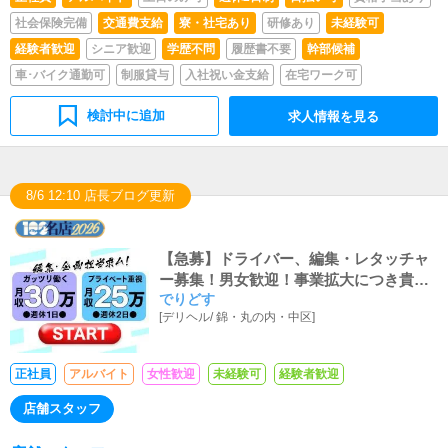
の管理・補充を行っていただきます。
社会保険完備
交通費支給
寮・社宅あり
研修あり
未経験可
経験者歓迎
シニア歓迎
学歴不問
履歴書不要
幹部候補
車･バイク通勤可
制服貸与
入社祝い金支給
在宅ワーク可
検討中に追加
求人情報を見る
8/6 12:10 店長ブログ更新
【急募】ドライバー、編集・レタッチャ
ー募集！男女歓迎！事業拡大につき貴方
でりどす
の力を貸してください！正社員：月収25
[
デリヘル
/
錦・丸の内・中区
]
万円～・アルバイト：時給1140円～週休
2日制度も導入！女性スタッフも活躍中！
正社員
アルバイト
女性歓迎
未経験可
経験者歓迎
店舗スタッフ