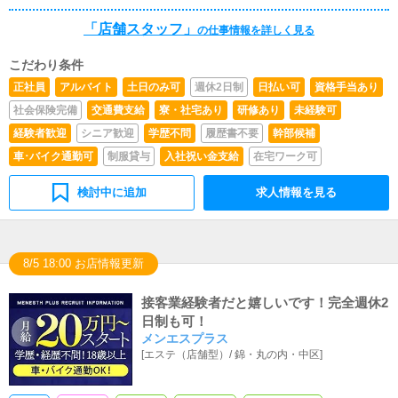
「店舗スタッフ」
の仕事情報を詳しく見る
こだわり条件
正社員
アルバイト
土日のみ可
週休2日制
日払い可
資格手当あり
社会保険完備
交通費支給
寮・社宅あり
研修あり
未経験可
経験者歓迎
シニア歓迎
学歴不問
履歴書不要
幹部候補
車･バイク通勤可
制服貸与
入社祝い金支給
在宅ワーク可
検討中に追加
求人情報を見る
8/5 18:00 お店情報更新
接客業経験者だと嬉しいです！完全週休2
日制も可！
メンエスプラス
[
エステ（店舗型）
/
錦・丸の内・中区
]