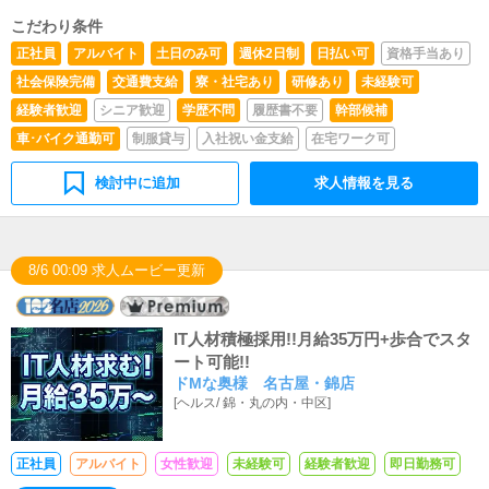
こだわり条件
正社員
アルバイト
土日のみ可
週休2日制
日払い可
資格手当あり
社会保険完備
交通費支給
寮・社宅あり
研修あり
未経験可
経験者歓迎
シニア歓迎
学歴不問
履歴書不要
幹部候補
車･バイク通勤可
制服貸与
入社祝い金支給
在宅ワーク可
検討中に追加
求人情報を見る
8/6 00:09 求人ムービー更新
IT人材積極採用!!月給35万円+歩合でスタ
ート可能!!
ドMな奥様 名古屋・錦店
[
ヘルス
/
錦・丸の内・中区
]
正社員
アルバイト
女性歓迎
未経験可
経験者歓迎
即日勤務可