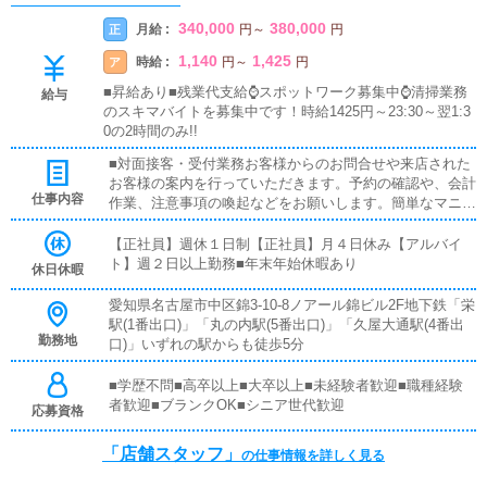
340,000
380,000
月給 :
正
円
～
円
1,140
1,425
時給 :
ア
円
～
円
■昇給あり■残業代支給⌚スポットワーク募集中⌚清掃業務
給与
のスキマバイトを募集中です！時給1425円～23:30～翌1:3
0の2時間のみ!!
■対面接客・受付業務お客様からのお問合せや来店された
お客様の案内を行っていただきます。予約の確認や、会計
仕事内容
作業、注意事項の喚起などをお願いします。簡単なマニュ
アルや、先輩スタッフに付いて業務内容を見ながら徐々に
覚えていただきますので、未経験の方でも安心して働けま
【正社員】週休１日制【正社員】月４日休み【アルバイ
す。■企画の立案店舗イベントや店舗運営など様々な企画
ト】週２日以上勤務■年末年始休暇あり
休日休暇
を提案していただきます。【新規のお客様の増加】【お客
様のリピート率の向上】【キャストの方の入店数の増加】
愛知県名古屋市中区錦3-10-8ノアール錦ビル2F地下鉄「栄
など、売上UPに繋がる施策の提案を行っていただきま
駅(1番出口)」「丸の内駅(5番出口)」「久屋大通駅(4番出
す。■キャスト管理お店で働いていただいているキャスト
勤務地
口)」いずれの駅からも徒歩5分
の方が稼げるようにインターネットを使ったPR（写メ日
記）などの使い方などのアドバイスを行っていただきま
■学歴不問■高卒以上■大卒以上■未経験者歓迎■職種経験
す。■PC更新業務ヘブンネットなど、ポータルサイト等の
者歓迎■ブランクOK■シニア世代歓迎
応募資格
店舗情報更新作業を行っていただきます。キャストの出勤
情報やイベント、求人ブログの作成となります。基本的に
「店舗スタッフ」
の仕事情報を詳しく見る
はボタンを押すだけや、ブログの更新時に簡単に文字が入
力出来れば問題ありません。PCが苦手な人でも簡単にで