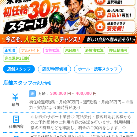
て、長く働ける環境を大切にしています。
正社員
アルバイト
女性歓迎
未経験可
経験者歓迎
即日勤務可
完全週休2日制
店舗スタッフ
店長/幹部候補
ホール・接客スタッフ
店舗スタッフ
の求人情報
300,000
400,000
月給 :
正
円
～
円
初任給週6勤務：月給30万円～週5勤務：月給26万円～※能
給与
力・実績により随時昇給あり
◇ 店長のサポート業務◇ 電話受付・接客対応お客様から
のご予約受付やご利用内容の確認を行います。利用時間・
仕事内容
指名の有無などを確認し、料金のご案内をします。◇ WE
B業務ポータルサイトでのPC作業（情報配信・更新作
■正月休暇あり■公休日とは別に、追加のお休みあり■慶弔