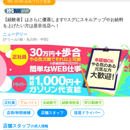
8/6 10:00 店長ブログ更新
【経験者】はさらに優遇します!!スグにスキルアップやお給料
を上げたい方は是非当店へ！
ニューデリー
[
デリヘル
/
錦・丸の内・中区
]
正社員
アルバイト
未経験可
経験者歓迎
即日勤務可
店長/幹部候補
店舗スタッフ
送迎ドライバー
店舗スタッフ
の求人情報