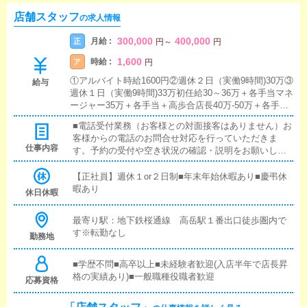
店舗スタッフ
の求人情報
300,000
400,000
月給 :
正
円
～
円
1,600
時給 :
ア
円
①アルバイト時給1600円②週休２日（実働9時間)30万③
給与
週休１日（実働9時間)33万初任給30～36万＋各手当マネ
ージャー35万＋各手当＋高歩合店長40万-50万＋各手当
＋高歩合経験者・スキル持ちの方初任給40万円スタート
■電話受付業務（お客様との対面接客はありません）お
可能です！■通勤交通費支給■ガソリン代・高速代支給
客様からの電話のお問合せ対応を行っていただきま
★WEBエンジニア月給35万以上可能
仕事内容
す。予約の受付や空き状況の確認・説明をお願いしま
す。予約の確定後はキャストやドライバーに通達しま
す。簡単なマニュアルや先輩スタッフに気軽に聞ける
【正社員】週休１or２日制■年末年始休暇あり■慶弔休
環境ですので、未経験でも安心して働けます。■企画の
暇あり
休日休暇
立案店舗イベントや店舗運営など様々な企画を提案し
ていただきます。【新規のお客様の増加】【お客様の
最寄り駅：地下鉄桜通線 高岳駅１番出口徒歩圏内で
リピート率の向上】【キャストの方の入店数の増加】
す※転勤なし
勤務地
など、売上UPに繋がる施策の提案を行っていただきま
す。■キャスト管理お店で働いていただいているキャス
トの方が稼げるようにインターネットを使ったPR（写
■学歴不問■高卒以上■未経験者歓迎(入店半年で店長昇
メ日記）などの使い方などのアドバイスを行っていた
格の実績あり)■一般職種役職者歓迎
応募資格
だきます。■PC更新業務ヘブンネットなど、ポータル
サイト等の店舗情報更新作業を行っていただきます。