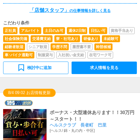
本的にはボタンを押すだけや、ブログの更新時に簡単に文
字が入力出来れば問題ありません。PCが苦手な人でも簡
「店舗スタッフ」
の仕事情報を詳しく見る
単にできます。■清掃・備品管理お客様やキャストの方に
快適にお過ごしいただくため、店内の清掃や備品の管理・
こだわり条件
補充を行っていただきます。最初は簡単な雑用(掃除、お
客様のご案内、タオル畳等)お仕事に慣れてきましたらお
正社員
アルバイト
土日のみ可
週休2日制
日払い可
資格手当あり
客様の接客・受付、電話対応等
社会保険完備
交通費支給
寮・社宅あり
研修あり
未経験可
経験者歓迎
シニア歓迎
学歴不問
履歴書不要
幹部候補
車･バイク通勤可
制服貸与
入社祝い金支給
在宅ワーク可
検討中に追加
求人情報を見る
8/4 09:02 お店情報更新
ボーナス・大型連休あります！！30万円
～スタート！！
ヘルスクラブ 長者町 巴里
[
ヘルス
/
錦・丸の内・中区
]