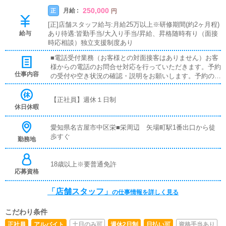
250,000
月給 :
正
円
[正]店舗スタッフ給与:月給25万以上※研修期間(約2ヶ月程)
給与
あり待遇:皆勤手当/大入り手当/昇給、昇格随時有り（面接
時応相談）独立支援制度あり
■電話受付業務（お客様との対面接客はありません）お客
様からの電話のお問合せ対応を行っていただきます。予約
仕事内容
の受付や空き状況の確認・説明をお願いします。予約の確
定後はキャストやドライバーに通達します。簡単なマニュ
アルや先輩スタッフに気軽に聞ける環境ですので、未経験
【正社員】週休１日制
でも安心して働けます。■企画の立案店舗イベントや店舗
休日休暇
運営など様々な企画を提案していただきます。【新規のお
客様の増加】【お客様のリピート率の向上】【キャストの
愛知県名古屋市中区栄■栄周辺 矢場町駅1番出口から徒
方の入店数の増加】など、売上UPに繋がる施策の提案を
歩すぐ
勤務地
行っていただきます。■キャスト管理お店で働いていただ
いているキャストの方が稼げるようにインターネットを使
ったPR（写メ日記）などの使い方などのアドバイスを行
18歳以上※要普通免許
っていただきます。■PC更新業務ヘブンネットなど、ポー
応募資格
タルサイト等の店舗情報更新作業を行っていただきます。
キャストの出勤情報やイベント、求人ブログの作成となり
「店舗スタッフ」
の仕事情報を詳しく見る
ます。基本的にはボタンを押すだけや、ブログの更新時に
簡単に文字が入力出来れば問題ありません。PCが苦手な
こだわり条件
人でも簡単にできます。■清掃・備品管理お客様やキャス
トの方に快適にお過ごしいただくため、店内の清掃や備品
正社員
アルバイト
土日のみ可
週休2日制
日払い可
資格手当あり