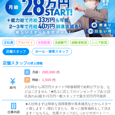
正社員
アルバイト
女性歓迎
未経験可
経験者歓迎
シニア歓迎
店舗スタッフ
ホール・接客スタッフ
店舗スタッフ
の求人情報
280,000
月給 :
正
円
1,500
時給 :
ア
円
入社時から28万円スタート!!研修期間で給料が下がる、な
給与
どはござません！■売上に応じてのインセンティブあり(正
社員のみ)最大+5万円一般スタッフで最大33万円可能昇
給・昇格もあるので、月給40万円も狙えます!!■賞与あり
■入社時まずは簡単な清掃業務や美本補充などからスター
（正社員のみ）■昇給あり（正社員のみ）■試用期間あり
ト致します！↓慣れてきたら、徐々に接客補助もして頂き
(お給料は変わりません!!)■通勤交通費支給■ガソリン代支
仕事内容
ます！もちろん、先輩スタッフがしっかりサポート！一人
給■日払い可勤務体系に応じてお給料をお支払いしており