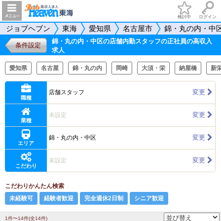
検討中
ログイン
ジョブヘブン
東海
愛知県
名古屋市
錦・丸の内・中
錦・丸の内・中区の店舗内勤スタッフの正社員の高収入
条件設定
求人
愛知県
名古屋
錦・丸の内
岡崎
大須・栄
納屋橋
新
変更
店舗スタッフ
職種
変更
未設定
業種
変更
錦・丸の内・中区
エリア
変更
未設定
こだわり
こだわりかんたん検索
未経験可
経験者歓迎
完全週休2日制
シニア歓迎
1件〜14件(全14件)