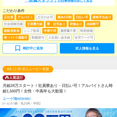
「店舗スタッフ」
の仕事情報を詳しく見る
キャストの出勤情報やイベント、求人ブログの作成と
なります。基本的にはボタンを押すだけや、ブログの
こだわり条件
更新時に簡単に文字が入力出来れば問題ありません。P
Cが苦手な人でも簡単にできます。■清掃・備品管理お
正社員
アルバイト
土日のみ可
週休2日制
日払い可
資格手当あり
客様やキャストの方に快適にお過ごしいただくため、
社会保険完備
交通費支給
寮・社宅あり
研修あり
未経験可
店内の清掃や備品の管理・補充を行っていただきま
す。
経験者歓迎
シニア歓迎
学歴不問
履歴書不要
幹部候補
車･バイク通勤可
制服貸与
入社祝い金支給
在宅ワーク可
検討中に追加
求人情報を見る
8/6 13:30 求人ムービー更新
月給28万スタート！社員寮あり・日払い可！アルバイトさん時
給1,500円！女性・中高年も大歓迎！
エーゲ海NISHIKI
[
ヘルス
/
錦・丸の内・中区
]