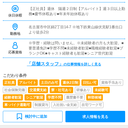
で担当させることなどはございません。↓流れやコツを掴
ます。
んだら、接客業務の担当がメインになります！↓ここまで
【正社員】週休 隔週２日制【アルバイト】週３日以上勤
の仕事を覚えて頂いたら、電話受付・予約の管理を順次覚
務■慶弔休暇あり■年末年始休暇あり
休日休暇
えて頂きます！PCによる作業なども、この段階から覚え
て頂きます。しっかり段階を踏んで一つずつ業務を覚えて
名古屋市中区錦2丁目14-7 ※地下鉄東山線伏見駅1番出口
いけるので、経験者の方はもちろん未経験の方でも安心し
より徒歩2分
勤務地
て働いて頂けます！
※学歴・経験は問いません。※未経験者の方も大歓迎。■
要普通免許■学歴不問■未経験者歓迎■職種経験者歓迎■ブ
応募資格
ランクOK■キャスト経験者も歓迎■シニア世代歓迎
「店舗スタッフ」
の仕事情報を詳しく見る
こだわり条件
正社員
アルバイト
土日のみ可
週休2日制
日払い可
資格手当あり
社会保険完備
交通費支給
寮・社宅あり
研修あり
未経験可
経験者歓迎
シニア歓迎
学歴不問
履歴書不要
幹部候補
車･バイク通勤可
制服貸与
入社祝い金支給
在宅ワーク可
検討中に追加
求人情報を見る