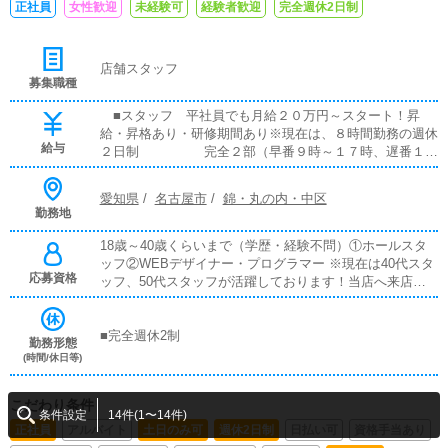
正社員
女性歓迎
未経験可
経験者歓迎
完全週休2日制
店舗スタッフ
募集職種
■スタッフ 平社員でも月給２０万円～スタート！昇
給・昇格あり・研修期間あり※現在は、８時間勤務の週休
給与
２日制 完全２部（早番９時～１７時、遅番１６
時～２４時） スタートは月給２０万円より勤務地名古屋
市中区丸の内地下鉄久屋大通駅スグ無料駐車場完備
愛知県
/
名古屋市
/
錦・丸の内・中区
勤務地
18歳～40歳くらいまで（学歴・経験不問）①ホールスタ
ッフ②WEBデザイナー・プログラマー ※現在は40代スタ
応募資格
ッフ、50代スタッフが活躍しております！当店へ来店さ
れるお客様は、紳士的で社会的な立場のある方になりま
す。身だしなみ、言葉使いが出来ない方は不採用とさせて
いただいております。腰掛けてきな気持ちでお仕事を探し
■完全週休2制
勤務形態
ている方の応募はご遠慮下さい。勤務時間正社員一日8時
(時間/休日等)
間勤務の完全２交代制■早番9:00~17:00 ■遅番16:00~24:
00■完全週休2日制アルバイト現在アルバイトの募集は打
こだわり条件
ち切りさせていただいております。給与■スタッフ 平社
条件設定
14件(1〜14件)
員でも月給20万円～スタート！能力次第で即昇給！昇
正社員
アルバイト
土日のみ可
週休2日制
日払い可
資格手当あり
給・昇格あり・研修期間あり※現在、８時間勤務の週休２