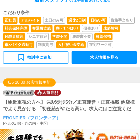
の仕事情報を詳しく見る
こだわり条件
正社員
アルバイト
土日のみ可
週休2日制
日払い可
資格手当あり
社会保険完備
交通費支給
寮・社宅あり
研修あり
未経験可
経験者歓迎
シニア歓迎
学歴不問
履歴書不要
幹部候補
車･バイク通勤可
制服貸与
入社祝い金支給
在宅ワーク可
検討中に追加
求人情報を見る
8/6 10:30 お店情報更新
【駅近重視の方へ】 栄駅徒歩5分／正直運営・正直掲載 他店様
でよく見かける 「初任給がやたら高い」求人にはご注意くださ
い。 その裏には、**長時間勤務（通しシフト）**や 休日の急な
FRONTIER（フロンティア）
呼び出しが発生するケースも少なくありません。 当店では、 ・
[
ヘルス
/
錦・丸の内・中区
]
通しシフトの強要 ・お休みの日の呼び出し ・無理な勤務要請
こういったことは一切行っておりません。 無理なく、安心し