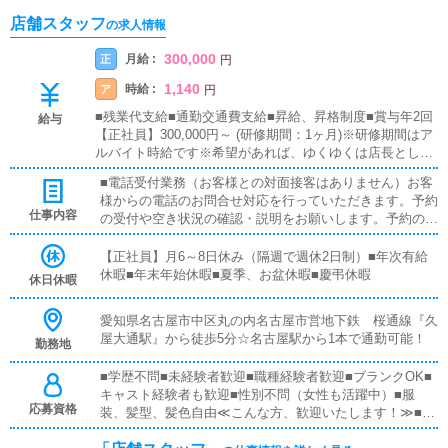
店舗スタッフ
の求人情報
300,000
月給 :
正
円
1,140
時給 :
ア
円
■残業代支給■通勤交通費支給■昇給、昇格制度■賞与年2回
給与
【正社員】300,000円～ (研修期間：1ヶ月)※研修期間はア
ルバイト時給です※希望があれば、ゆくゆくは店長として
お店をお任せいたします！【アルバイト】時給1,140円～※
■電話受付業務（お客様との対面接客はありません）お客
随時昇給有
様からの電話のお問合せ対応を行っていただきます。予約
仕事内容
の受付や空き状況の確認・説明をお願いします。予約の確
定後、キャストに通達します。簡単なマニュアルや先輩ス
タッフに気軽に聞ける環境ですので、未経験でも安心して
【正社員】月6～8日休み（隔週で週休2日制）■年次有給
働けます。■清掃・備品管理お客様やキャストの方に快適
休暇■年末年始休暇■夏季、お盆休暇■慶弔休暇
休日休暇
にお過ごしいただくため、店内の清掃や備品の管理・補充
を行っていただきます。■PC更新業務ヘブンネットなど、
愛知県名古屋市中区丸の内名古屋市営地下鉄 桜通線『久
ポータルサイト等の店舗情報更新作業を行っていただきま
屋大通駅』から徒歩5分☆名古屋駅から1本で通勤可能！
勤務地
す。キャストの出勤情報やイベント、求人ブログの作成と
なります。基本的にはボタンを押すだけや、ブログの更新
■学歴不問■未経験者歓迎■職種経験者歓迎■ブランクOK■
時に簡単に文字が入力出来れば問題ありません。PCが苦
キャスト経験者も歓迎■性別不問（女性も活躍中）■服
手な人でも簡単にできます。■キャスト管理お店で働いて
応募資格
装、髪型、髪色自由≪こんな方、歓迎いたします！≫■Ph
いただいているキャストの方が稼げるようにインターネッ
otoshopやIllustratorの実務経験がある方■広告やバナー作
トを使ったPR（写メ日記）などの使い方などのアドバイ