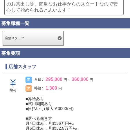
のお茶出し等、簡単なお仕事からのスタートなので安
心して始められると思います！
募集職種一覧
店舗スタッフ
募集要項
店舗スタッフ
295,000
360,000
月給 :
正
円
～
円
1,300
時給 :
ア
円
給与
■昇給あり
■試用期間あり
■日払い可(最大￥3000/日)
■選べる働き方
月4日休み：月給36万円+α
月6日休み：月給32.5万円+α