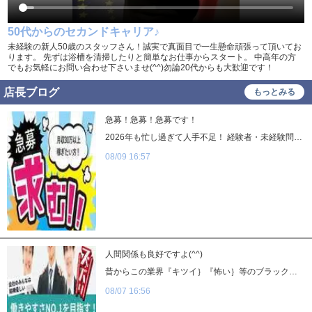
勤務地相談
WEB面接OK
50代からのセカンドキャリア♪
在宅ワーク可
オフィス内分煙・禁煙
未経験の新人50歳のスタッフさん！誠実で真面目で一生懸命頑張って頂いてお
ります。 先ずは浴槽を清掃したりと簡単なお仕事からスタート。 中高年の方
送迎車持込禁煙可
即日採用合否通達可
でもお気軽にお問い合わせ下さいませ(^^)勿論20代からも大歓迎です！
残業代支給
店長ブログ
もっとみる
急募！急募！急募です！
2026年も忙し過ぎて人手不足！ 経験者・未経験問わず大募集中です！ こういう仕事やった事ないから 自分に出来るかな？ この業界怖いイメージあるけど大丈夫かな？ ご安心下さい！！ どなたでも何歳からでも簡単に始められ 難しい仕事も御座いません！ 働いてみたらこの業界のイメージが180度変わりますよ(^^) 悩む前に是非ご連絡を < 応募LINE> ID kirafuro0450 TEL 080-9184-9845
08/09 16:57
人間関係も良好ですよ(^^)
昔からこの業界『キツイ｝『怖い｝等のブラックな イメージが強いですが時代は令和！ 当店に関してはその様な事は一切御座いませんので 御安心下さいません 清潔な環境で笑顔が絶えない明るい職場です♪ 働いてる年齢層も広く20～50代で全くの未経験の方も多数勤務しておりどなたでも簡単に始める事が出来ます。 特別なスキルも必要御座いません！ 良くアットホームと書かれた求人を見かけますが アットホーム過ぎると『馴染めるかな？』『何か面倒くさいかな？』と思われる方もいるかと思いますが 当店は程よい距離間で個々のプライベートを 重視しております。 スタッフ同士のいざこざ・喧嘩も無く人間関係はかなり良好です 当たり前ですが給料未払いや給料日過ぎてのお支払い 長時間労働・通し・休み無し等も一切御座いません。 必ず決められた給料日に貰えます。(当然ですが笑) 夏になると希望者はポロシャツで働く事も可能！(会社から支給） 未経験の方が多いので当店には変に業界通ぶる人・高圧的な人も居ませんし本当に皆様が思う風俗業界のイメージとは全く違いますのでご安心くださいませ 楽しく働き易い環境でに一緒に 頑張ってみませんか？ ＜応募LINE> ID kirafuro0450 TEL 080-9184-9845
08/07 16:56