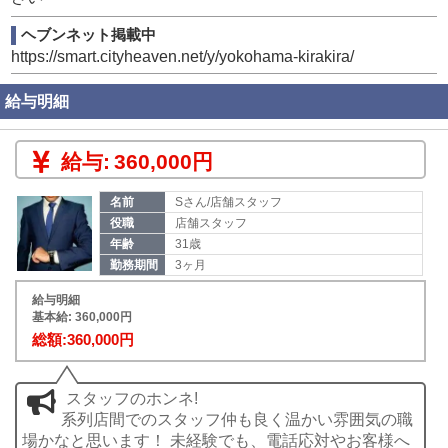
ヘブンネット掲載中
https://smart.cityheaven.net/y/yokohama-kirakira/
給与明細
給与:
360,000円
名前
Sさん/店舗スタッフ
役職
店舗スタッフ
年齢
31歳
勤務期間
3ヶ月
給与明細
基本給: 360,000円
総額:360,000円
スタッフのホンネ!
系列店間でのスタッフ仲も良く温かい雰囲気の職
場かなと思います！ 未経験でも、電話応対やお客様へ