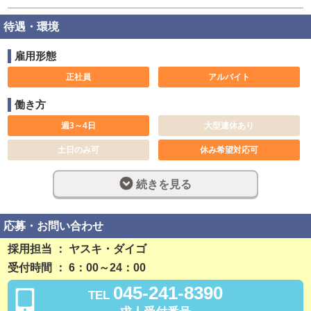
待遇・環境
雇用形態
正社員
アルバイト
働き方
週3～4日
大型連休あり
土日のみ可
休み希望対応可
短期可
長期歓迎
続きを見る
週休2日制
完全週休2日制
社員登用制度あり
残業なし
応募・お問い合わせ
勤務開始日相談可
採用担当 ： ヤスキ・ダイゴ
受付時間 ： 6：00～24：00
稼ぎ方
045-241-8390
TEL
日払い可
昇給あり