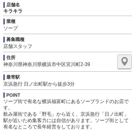
でも安心して働けます。
店舗名
キラキラ
■PC更新業務
業種
ヘブンネットなど、ポータルサイト等の店舗情報更新作業
ソープ
を行っていただきます。
キャストの出勤情報やイベント、求人ブログの作成となり
募集職種
ます。
店舗スタッフ
基本的にはボタンを押すだけや、ブログの更新時に簡単に
文字が入力出来れば問題ありません。
住所
PCが苦手な人でも簡単にできます。
神奈川県神奈川県横浜市中区宮川町2-39
■清掃・備品管理
最寄駅
お客様やキャストさまに快適にお過ごしいただくため、店
京浜急行 日ノ出町駅から徒歩3分
内の清掃や備品の管理・補充を行っていただきます。
POINT
ソープ街で有名な横浜福富町にあるソープランドのお店で
す。
飲み屋街である「野毛」から近く、京浜急行「日ノ出町」
駅が近いため集客力には自信があります。ソープ街として
有名なところで長年経営をしております。