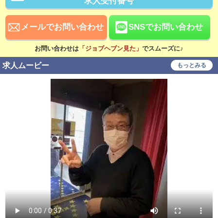
求人受付番号
資格手当あり
待遇
メールでお問い合わせ
SNSでお問い合わせ
社会保険完備
交通費支給
お問い合わせは
「ジョブヘブン見た」
でスムーズに♪
無料駐車場あり
寮・社宅あり
求人ムービー
もっとみる
研修あり
家賃補助あり
こだわり
未経験可
経験者歓迎
中･高齢者歓迎
シニア歓迎
女性活躍中
大学生歓迎
即日勤務可
学歴不問
履歴書不要
幹部候補
車･バイク通勤可
タトゥー可
制服貸与
入社祝い金支給