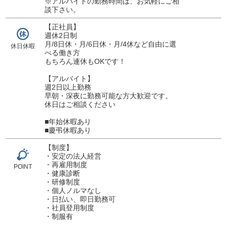
※アルバイトの勤務時間は、お気軽にご相
談下さい。
【正社員】
週休2日制
月/8日休・月/6日休・月/4休など自由に選
休日休暇
べる働き方
もちろん連休もOKです！
【アルバイト】
週2日以上勤務
早朝・深夜に勤務可能な方大歓迎です。
休日はご相談ください
■年始休暇あり
■慶弔休暇あり
【制度】
・安定の法人経営
・再雇用制度
POINT
・健康診断
・研修制度
・個人ノルマなし
・日払い、即日勤務可
・社員登用制度
・制服有