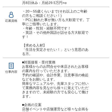
月8日休み：月給29.5万円+α
・20～55歳くらいまで(それ以上のご年齢
の方もご相談ください！)
・PCに触れた事が無い方も大歓迎です。丁
応募資格
寧にご指導いたします。
・年齢・性別・経験不問です！
・英語・その他外国語が話せる方大歓迎で
す！
【求める人材】
「生活を安定させたい！」という意思のあ
る方。
■対面接客・受付業務
お客様からのお問合せや来店されたお客様
の案内を行っていただきます。
仕事内容
予約の確認や、会計作業、注意事項の喚起
などをお願いします。
簡単なマニュアルや、先輩スタッフに付い
て業務内容を見ながら徐々に覚えていただ
きますので、未経験の方でも安心して働け
ます。
■企画の立案
店舗イベントや店舗運営など様々な企画を