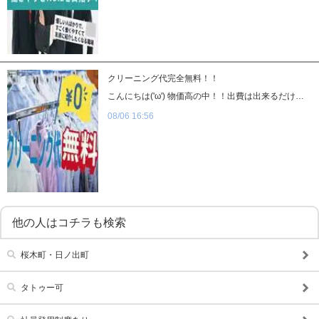
クリーニング代完全無料！！
こんにちは('ω') 物価高の中！！出費は出来るだけ抑えたい！！ そんな皆さま！！ 当店は仕事に必要なものの『クリーニング代』が全額お店負担です！！ ワイシャツ・スラックス・ネクタイetc… こまめにクリーニング店をご利用の方はご存じかとは思いますが、 クリーニング代って結構な出費ですよね？？ 仕事に必要な物は清潔に、なおかつ稼いだお金は大事にしてほしいから… 些細ながら『クリーニング代全額負担』とさせて頂いております('ω') まずはお話だけでも結構です！お問い合わせお待ちしております！！ ※ナイスグループ横浜３店舗での募集となります。 < 応募LINE> ID kirafuro0450 TEL 080-9184-9845
08/06 16:56
他の人はコチラも検索
桜木町・日ノ出町
タトゥー可