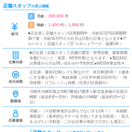
店舗スタッフ
の求人情報
350,000
月給 :
正
円
1,400
1,800
時給 :
ア
円
～
円
■正社員｜店舗スタッフ試用期間中：月給32万円試用期間
給与
満了後：月給35万円※入社月は日割り計算となります■ア
ルバイト｜店舗スタッフ⏰ スポットワーク、副業OK！
スポットご希望の方は21時以降～軽作業・賞与年2回（業
■正社員｜店舗スタッフ店舗の運営・管理全般、接客業務
績による）・昇給(年2回、能力次第で変則昇給あり)・社会
全般(フロント・送迎・WEB作業)となります。●電話対応
保険完備・残業代支給・扶養手当（配偶者：月10,000
仕事内容
お客様からのお問い合わせや予約対応●WEB作業女性キャ
円）・子供手当（お子様1名につき：月5,000円）・特別手
ストの画像やプロフィール、シフト登録、HPの更新作業●
当・役職手当・大入り袋（業績による）・交通費30,000円
正社員：週休2日制シフト制なので、休日希望OK！３連休
お客様、女性キャスト対応お客様、キャストの送迎、お客
まで支給・日払い制度あり・社員旅行年1回（会社負担※希
にする事もOK！・有給休暇（入社半年後10日付与）・特
様のご案内●マネジメントキャストの勤怠管理やスケジュ
望者のみ参加）・1R寮完備（家賃補助あり）・資格手当
休日休暇
別休暇・リフレッシュ休暇（任意の社員旅行）
ール確認●その他清掃や備品管理等、店舗運営のサポート
（TOEIC700以上、HSK５級以上[中国語検定]取得者：月3
業務入社後は、新人スタッフ一人一人に教育・指導を行う
0,000円）
川崎市川崎区堀之内町3番地17最寄り駅京急本線の京急川
先輩スタッフがマンツーマンでつきます。個人の適正に応
崎駅（徒歩約8〜10分）JR各線の川崎駅（徒歩約10〜12
じて、業務の順番・スピードを臨機応変に変えていきま
勤務地
分）
す。わからないところを聞きやすい環境を作っていますの
で、業界未経験の方もご安心ください。■アルバイト｜店
20歳～（※自動車免許お持ちでない方もOK！）・未経験
舗スタッフ清掃、受付・ご案内などの接客、備品補充・タ
者歓迎！（基本的なマナーを大切にできる方歓迎）・収入
応募資格
オル回収などを行っていただきます。
を上げたい方歓迎・このお仕事が初めての方にも適正に応
じた教育を行いますので、スピーディに成長いただけま