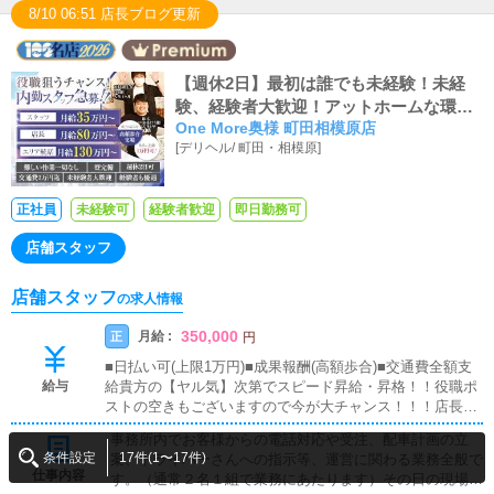
8/10 06:51 店長ブログ更新
【週休2日】最初は誰でも未経験！未経
験、経験者大歓迎！アットホームな環境
One More奥様 町田相模原店
で月収35万スタート！！！
[
デリヘル
/
町田・相模原
]
正社員
未経験可
経験者歓迎
即日勤務可
店舗スタッフ
店舗スタッフ
の求人情報
350,000
月給 :
正
円
■日払い可(上限1万円)■成果報酬(高額歩合)■交通費全額支
給与
給貴方の【ヤル気】次第でスピード昇給・昇格！！役職ポ
ストの空きもございますので今が大チャンス！！！店長ク
ラスで月給130万以上も狙えます。例 自家用車支給、高
事務所内でお客様からの電話対応や受注、配車計画の立
級マンション家賃支給なども）完全週休をお約束します。
条件設定
17件(1〜17件)
案、ドライバーさんへの指示等、運営に関わる業務全般で
もちろん休みの取り方も自由ですのでプライベートの時間
仕事内容
す。（通常２名１組で業務にあたります）その日の現場総
もしっかりと確保できます。