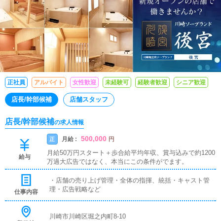
正社員
アルバイト
女性歓迎
未経験可
経験者歓迎
シニア歓迎
店長/幹部候補
店舗スタッフ
店長/幹部候補
の求人情報
500,000
月給 :
正
円
月給50万円スタート＋歩合給平均年収、賞与込みで約1200
給与
万過大広告ではなく、本当にこの条件がでます。
・店舗の売り上げ管理・全体の指揮、統括・キャスト管
理・広告戦略など
仕事内容
川崎市川崎区堀之内町8-10