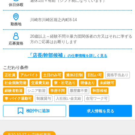
週休1日＋有給（シフト制になっています）
理
休日休暇
川崎市川崎区堀之内町8-14
勤務地
20歳以上～経験不問※暴力団関係者の方又はそれに準ずる
方のご応募はお断りします
応募資格
「店長/幹部候補」
の仕事情報を詳しく見る
こだわり条件
正社員
アルバイト
土日のみ可
週休2日制
日払い可
資格手当あり
社会保険完備
交通費支給
寮・社宅あり
研修あり
未経験可
経験者歓迎
シニア歓迎
学歴不問
履歴書不要
幹部候補
車･バイク通勤可
制服貸与
入社祝い金支給
在宅ワーク可
検討中に追加
求人情報を見る
8/10 10:17 お店情報更新