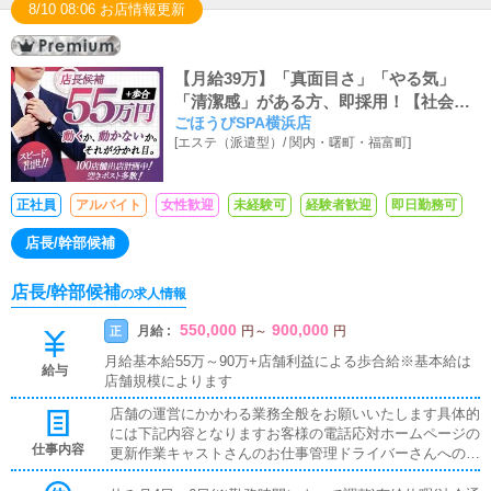
8/10 08:06 お店情報更新
【月給39万】「真面目さ」「やる気」
「清潔感」がある方、即採用！【社会保
ごほうびSPA横浜店
険/交通費支給/寮完備】
[
エステ（派遣型）
/
関内・曙町・福富町
]
正社員
アルバイト
女性歓迎
未経験可
経験者歓迎
即日勤務可
店長/幹部候補
店長/幹部候補
の求人情報
550,000
900,000
月給 :
正
円
～
円
月給基本給55万～90万+店舗利益による歩合給※基本給は
給与
店舗規模によります
店舗の運営にかかわる業務全般をお願いいたします具体的
には下記内容となりますお客様の電話応対ホームページの
仕事内容
更新作業キャストさんのお仕事管理ドライバーさんへの業
務連絡スタッフ教育面接対応