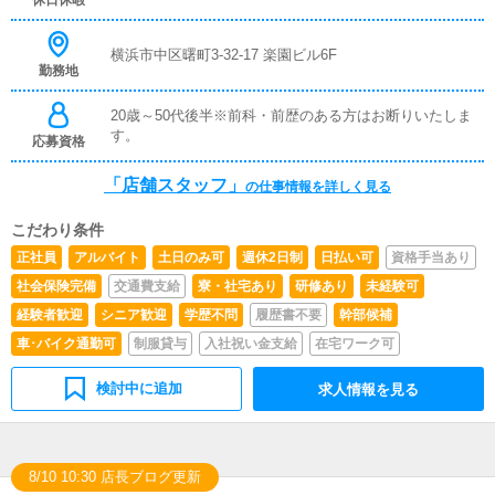
休日休暇
横浜市中区曙町3-32-17 楽園ビル6F
勤務地
20歳～50代後半※前科・前歴のある方はお断りいたしま
す。
応募資格
「店舗スタッフ」
の仕事情報を詳しく見る
こだわり条件
正社員
アルバイト
土日のみ可
週休2日制
日払い可
資格手当あり
社会保険完備
交通費支給
寮・社宅あり
研修あり
未経験可
経験者歓迎
シニア歓迎
学歴不問
履歴書不要
幹部候補
車･バイク通勤可
制服貸与
入社祝い金支給
在宅ワーク可
検討中に追加
求人情報を見る
8/10 10:30 店長ブログ更新