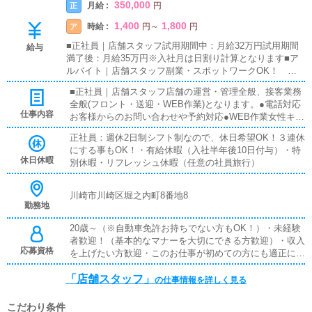
350,000
月給 :
正
円
1,400
1,800
時給 :
ア
円
～
円
■正社員｜店舗スタッフ試用期間中：月給32万円試用期間
給与
満了後：月給35万円※入社月は日割り計算となります■ア
ルバイト｜店舗スタッフ副業・スポットワークOK！ ス
ポットご希望の方は21時以降～軽作業・賞与年2回（業績
■正社員｜店舗スタッフ店舗の運営・管理全般、接客業務
による）・昇給(年2回、能力次第で変則昇給あり)・社会保
全般(フロント・送迎・WEB作業)となります。●電話対応
険完備・残業代支給・扶養手当（配偶者：月10,000円）・
仕事内容
お客様からのお問い合わせや予約対応●WEB作業女性キャ
子供手当（お子様1名につき：月5,000円）・特別手当・役
ストの画像やプロフィール、シフト登録、HPの更新作業●
職手当・大入り袋（業績による）・交通費30,000円まで支
正社員：週休2日制シフト制なので、休日希望OK！３連休
お客様、女性キャスト対応お客様、キャストの送迎、お客
給・日払い制度あり・社員旅行年1回（会社負担※希望者の
にする事もOK！・有給休暇（入社半年後10日付与）・特
様のご案内●マネジメントキャストの勤怠管理やスケジュ
み参加）・1R寮完備（家賃補助あり）・資格手当（TOEIC
休日休暇
別休暇・リフレッシュ休暇（任意の社員旅行）
ール確認●その他清掃や備品管理等、店舗運営のサポート
700以上、HSK５級以上[中国語検定]取得者：月30,000円）
業務入社後は、新人スタッフ一人一人に教育・指導を行う
先輩スタッフがマンツーマンでつきます。個人の適正に応
川崎市川崎区堀之内町8番地8
じて、業務の順番・スピードを臨機応変に変えていきま
勤務地
す。わからないところを聞きやすい環境を作っていますの
20歳～（※自動車免許お持ちでない方もOK！）・未経験
で、業界未経験の方もご安心ください。■アルバイト｜店
者歓迎！（基本的なマナーを大切にできる方歓迎）・収入
舗スタッフ清掃、受付・ご案内などの接客、備品補充・タ
応募資格
を上げたい方歓迎・このお仕事が初めての方にも適正に応
オル回収などを行っていただきます。
じた教育を行いますので、スピーディに成長いただけま
「店舗スタッフ」
す！
の仕事情報を詳しく見る
こだわり条件