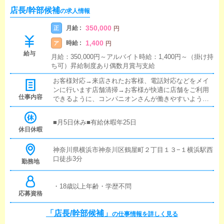
店長/幹部候補
の求人情報
350,000
月給 :
正
円
1,400
時給 :
ア
円
給与
月給：350,000円～アルバイト時給：1,400円～（掛け持
ち可）昇給制度あり偶数月賞与支給
お客様対応→来店されたお客様、電話対応などをメイ
ンに行います店舗清掃→お客様が快適に店舗をご利用
仕事内容
できるように、コンパニオンさんが働きやすいように
日々清潔に店舗を保ちますＷＥＢ管理→ヘブンネット
をはじめ、各種媒体の更新作業を行いますシフト管理
■月5日休み■有給休暇年25日
→円滑に店舗運営が出来るように、従業員、コンパニ
休日休暇
オンさんのシフト管理を行います売上管理→店舗の売
上拡大のために、企画や運営などを行います業務1つ1
神奈川県横浜市神奈川区鶴屋町２丁目１３−１横浜駅西
つ丁寧に説明しながらお伝えしていきますので未経験
口徒歩3分
勤務地
者でもご安心ください。
・18歳以上年齢・学歴不問
応募資格
「店長/幹部候補」
の仕事情報を詳しく見る