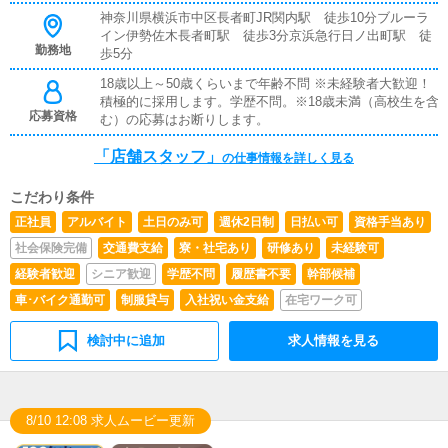
客様の増加】【お客様のリピート率の向上】【キャストの
神奈川県横浜市中区長者町JR関内駅 徒歩10分ブルーラ
方の入店数の増加】など、売上UPに繋がる施策の提案を
イン伊勢佐木長者町駅 徒歩3分京浜急行日ノ出町駅 徒
行っていただきます。■キャスト管理お店で働いていただ
勤務地
歩5分
いているキャストの方が稼げるようにインターネットを使
18歳以上～50歳くらいまで年齢不問 ※未経験者大歓迎！
ったPR（写メ日記）などの使い方などのアドバイスを行
積極的に採用します。学歴不問。※18歳未満（高校生を含
っていただきます。■PC更新業務ヘブンネットなど、ポー
応募資格
む）の応募はお断りします。
タルサイト等の店舗情報更新作業を行っていただきます。
キャストの出勤情報やイベント、求人ブログの作成となり
「店舗スタッフ」
ます。基本的にはボタンを押すだけや、ブログの更新時に
の仕事情報を詳しく見る
簡単に文字が入力出来れば問題ありません。PCが苦手な
人でも簡単にできます。■清掃・備品管理お客様やキャス
こだわり条件
トの方に快適にお過ごしいただくため、店内の清掃や備品
正社員
アルバイト
土日のみ可
週休2日制
日払い可
資格手当あり
の管理・補充を行っていただきます。まずは簡単なところ
からスタートしますので急に難しい業務をさせられたりは
社会保険完備
交通費支給
寮・社宅あり
研修あり
未経験可
ございません。※基本的な業務を覚えて頂ければ、後々は
経験者歓迎
シニア歓迎
学歴不問
履歴書不要
幹部候補
店長、エリア統括者としての業務を覚えて頂く可能性もあ
車･バイク通勤可
制服貸与
入社祝い金支給
在宅ワーク可
ります。
検討中に追加
求人情報を見る
8/10 12:08 求人ムービー更新