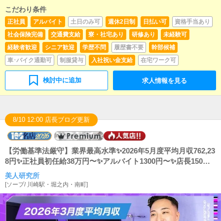
こだわり条件
正社員
アルバイト
土日のみ可
週休2日制
日払い可
資格手当あり
社会保険完備
交通費支給
寮・社宅あり
研修あり
未経験可
経験者歓迎
シニア歓迎
学歴不問
履歴書不要
幹部候補
車･バイク通勤可
制服貸与
入社祝い金支給
在宅ワーク可
検討中に追加
求人情報を見る
8/10 12:00 店長ブログ更新
【労働基準法厳守】業界最高水準✨2026年5月度平均月収762,23
8円✨正社員初任給38万円〜✨アルバイト1300円〜✨店長150
万〜可能✨実働9時間＋休憩1時間✨残業ありません✨有給100%
美人研究所
消化✨寮完備5.5万円〜✨日払い可✨今、川崎で一番20代30代が
[
ソープ
/
川崎駅・堀之内・南町
]
活躍している会社で夢を一緒に叶えよう🚀