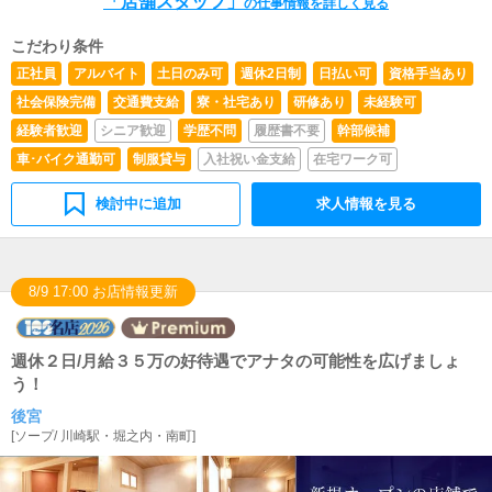
「店舗スタッフ」
す！
の仕事情報を詳しく見る
こだわり条件
正社員
アルバイト
土日のみ可
週休2日制
日払い可
資格手当あり
社会保険完備
交通費支給
寮・社宅あり
研修あり
未経験可
経験者歓迎
シニア歓迎
学歴不問
履歴書不要
幹部候補
車･バイク通勤可
制服貸与
入社祝い金支給
在宅ワーク可
検討中に追加
求人情報を見る
8/9 17:00 お店情報更新
週休２日/月給３５万の好待遇でアナタの可能性を広げましょ
う！
後宮
[
ソープ
/
川崎駅・堀之内・南町
]