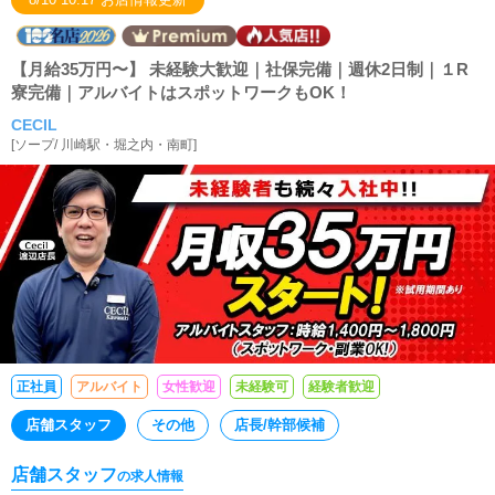
【月給35万円〜】 未経験大歓迎｜社保完備｜週休2日制｜１R
寮完備｜アルバイトはスポットワークもOK！
CECIL
[
ソープ
/
川崎駅・堀之内・南町
]
正社員
アルバイト
女性歓迎
未経験可
経験者歓迎
店舗スタッフ
その他
店長/幹部候補
店舗スタッフ
の求人情報