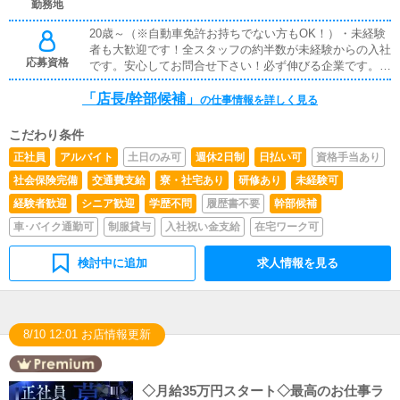
勤務地
20歳～（※自動車免許お持ちでない方もOK！）・未経験
者も大歓迎です！全スタッフの約半数が未経験からの入社
応募資格
です。安心してお問合せ下さい！必ず伸びる企業です。・
役職を目指してみたい方・今より収入を上げたい方・仕事
「店長/幹部候補」
を通じて人として成長したい方上記に1つでも当てはまる
の仕事情報を詳しく見る
志がある方、大歓迎です。
こだわり条件
正社員
アルバイト
土日のみ可
週休2日制
日払い可
資格手当あり
社会保険完備
交通費支給
寮・社宅あり
研修あり
未経験可
経験者歓迎
シニア歓迎
学歴不問
履歴書不要
幹部候補
車･バイク通勤可
制服貸与
入社祝い金支給
在宅ワーク可
検討中に追加
求人情報を見る
8/10 12:01 お店情報更新
◇月給35万円スタート◇最高のお仕事ラ