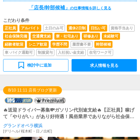
「店長/幹部候補」
の仕事情報を詳しく見る
こだわり条件
正社員
アルバイト
土日のみ可
週休2日制
日払い可
資格手当あり
社会保険完備
交通費支給
寮・社宅あり
研修あり
未経験可
経験者歓迎
シニア歓迎
学歴不問
履歴書不要
幹部候補
車･バイク通勤可
制服貸与
入社祝い金支給
在宅ワーク可
検討中に追加
求人情報を見る
8/10 11:11 店長ブログ更新
🔥送迎ドライバー募集💸ガソリン代別途支給🔥【正社員】稼げ
て「やりがい」があり好待遇！風俗業界でありながら社会保険
完備。携帯代・家賃・食事の補助もあり、給料以外の待遇も盛
グランドオペラ横浜
りだくさん！内勤アルバイトでも週5日勤務で月収40万円以上
[
デリヘル
/
桜木町・日ノ出町
]
も可能！休日や勤務時間帯も柔軟に対応します。