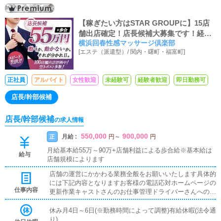
【稼ぎたい方はSTAR GROUPに】15店
舗出店確定！店長候補大募集です！経験
横浜回春性感マッサージ倶楽部
により店長スタートも、未経験でも3ヶ月
[
エステ（派遣型）
/
関内・曙町・福富町
]
で店長に昇格可能です！
正社員
アルバイト
女性歓迎
未経験可
経験者歓迎
即日勤務可
店長/幹部候補
店長/幹部候補
の求人情報
550,000
900,000
月給 :
正
円
～
円
月給基本給55万～90万+店舗利益による歩合給※基本給は
給与
店舗規模によります
店舗の運営にかかわる業務全般をお願いいたします具体的
には下記内容となりますお客様の電話応対ホームページの
仕事内容
更新作業キャストさんのお仕事管理ドライバーさんへの業
務連絡スタッフ教育面接対応
休み月4日～6日(※勤務時間によって調整)有給休暇(法令通
り)