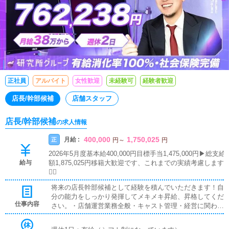
正社員
アルバイト
女性歓迎
未経験可
経験者歓迎
店長/幹部候補
店舗スタッフ
店長/幹部候補
の求人情報
400,000
1,750,025
月給 :
正
円
～
円
2026年5月度基本給400,000円目標手当1,475,000円▶︎総支給
給与
額1,875,025円移籍大歓迎です、これまでの実績考慮します
🙇‍♂️
将来の店長幹部候補として経験を積んでいただきます！自
分の能力をしっかり発揮してメキメキ昇給、昇格してくだ
仕事内容
さい。・店舗運営業務全般・キャスト管理・経営に関わる
業務・企画の立案・対面接客・受付業務・PC更新作業
（簡単な更新なのですぐに覚えられます）・清掃・備品管