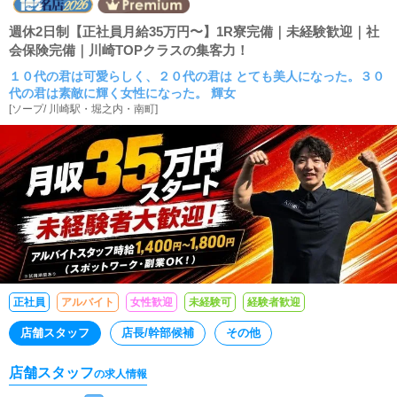
週休2日制【正社員月給35万円〜】1R寮完備｜未経験歓迎｜社
会保険完備｜川崎TOPクラスの集客力！
１０代の君は可愛らしく、２０代の君は とても美人になった。３０
代の君は素敵に輝く女性になった。 輝女
[
ソープ
/
川崎駅・堀之内・南町
]
正社員
アルバイト
女性歓迎
未経験可
経験者歓迎
店舗スタッフ
店長/幹部候補
その他
店舗スタッフ
の求人情報