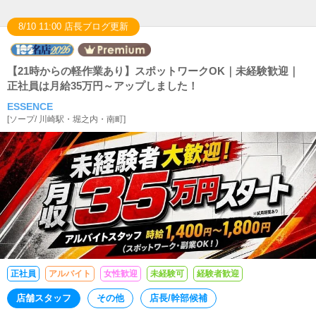
8/10 11:00 店長ブログ更新
【21時からの軽作業あり】スポットワークOK｜未経験歓迎｜
正社員は月給35万円～アップしました！
ESSENCE
[
ソープ
/
川崎駅・堀之内・南町
]
正社員
アルバイト
女性歓迎
未経験可
経験者歓迎
店舗スタッフ
その他
店長/幹部候補