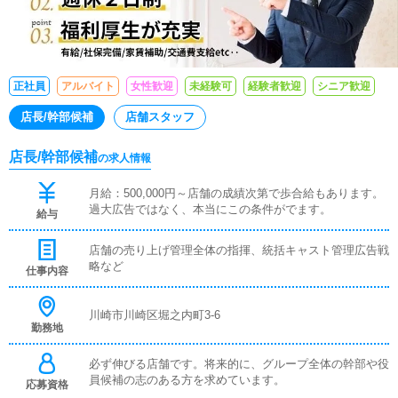
正社員
アルバイト
女性歓迎
未経験可
経験者歓迎
シニア歓迎
店長/幹部候補
店舗スタッフ
店長/幹部候補
の求人情報
月給：500,000円～店舗の成績次第で歩合給もあります。
過大広告ではなく、本当にこの条件がでます。
給与
店舗の売り上げ管理全体の指揮、統括キャスト管理広告戦
略など
仕事内容
川崎市川崎区堀之内町3-6
勤務地
必ず伸びる店舗です。将来的に、グループ全体の幹部や役
員候補の志のある方を求めています。
応募資格