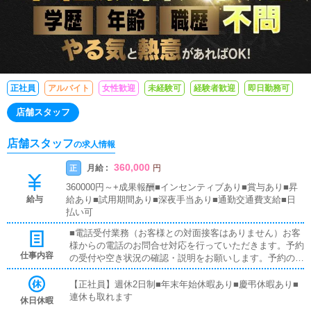
正社員
アルバイト
女性歓迎
未経験可
経験者歓迎
即日勤務可
店舗スタッフ
店舗スタッフ
の求人情報
360,000
月給 :
正
円
360000円～+成果報酬■インセンティブあり■賞与あり■昇
給与
給あり■試用期間あり■深夜手当あり■通勤交通費支給■日
払い可
■電話受付業務（お客様との対面接客はありません）お客
様からの電話のお問合せ対応を行っていただきます。予約
仕事内容
の受付や空き状況の確認・説明をお願いします。予約の確
定後はキャストやドライバーに通達します。簡単なマニュ
アルや先輩スタッフに気軽に聞ける環境ですので、未経験
【正社員】週休2日制■年末年始休暇あり■慶弔休暇あり■
でも安心して働けます。■企画の立案店舗イベントや店舗
連休も取れます
休日休暇
運営など様々な企画を提案していただきます。【新規のお