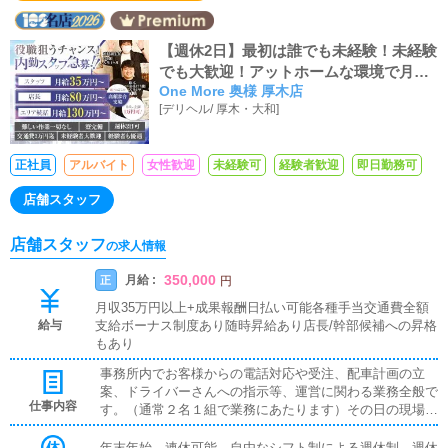
【週休2日】最初は誰でも未経験！未経験
でも大歓迎！アットホームな環境で月収3
One More 奥様 厚木店
5万スタート！！！
[
デリヘル
/
厚木・大和
]
正社員
アルバイト
女性歓迎
未経験可
経験者歓迎
即日勤務可
店舗スタッフ
店舗スタッフ
の求人情報
350,000
月給 :
正
円
月収35万円以上+成果報酬日払い可能各種手当交通費全額
給与
支給ボーナス制度あり随時昇給あり店長/幹部候補への昇格
もあり
事務所内でお客様からの電話対応や受注、配車計画の立
案、ドライバーさんへの指示等、運営に関わる業務全般で
仕事内容
す。（通常２名１組で業務にあたります）その日の現場総
監督として、お客様からの電話で受注を行い、PCメール
でドライバーさんへ指示を出し、受注スケジュール・配車
年末年始、連休可能。自由なシフト制による週休制。週休