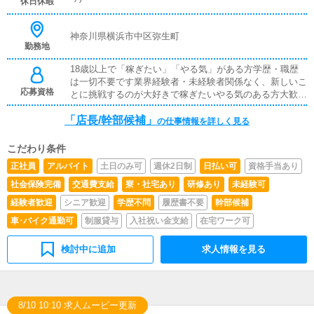
休日休暇
神奈川県横浜市中区弥生町
勤務地
18歳以上で「稼ぎたい」「やる気」がある方学歴・職歴
は一切不要です業界経験者・未経験者関係なく、新しいこ
応募資格
とに挑戦するのが大好きで稼ぎたいやる気のある方大歓迎
です先輩スタッフが丁寧にレクチャーしますので、やる気
「店長/幹部候補」
さえあればすぐに昇格可能です※従業員雇用契約、業務委
の仕事情報を詳しく見る
託契約の選択できます
こだわり条件
正社員
アルバイト
土日のみ可
週休2日制
日払い可
資格手当あり
社会保険完備
交通費支給
寮・社宅あり
研修あり
未経験可
経験者歓迎
シニア歓迎
学歴不問
履歴書不要
幹部候補
車･バイク通勤可
制服貸与
入社祝い金支給
在宅ワーク可
検討中に追加
求人情報を見る
8/10 10:10 求人ムービー更新