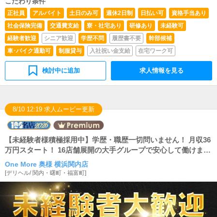
こだわり条件
正社員
アルバイト
土日のみ可
週休2日制
日払い可
資格手当あり
社会保険完備
交通費支給
寮・社宅あり
研修あり
未経験可
経験者歓迎
シニア歓迎
学歴不問
履歴書不要
幹部候補
車･バイク通勤可
制服貸与
入社祝い金支給
在宅ワーク可
検討中に追加
求人情報を見る
8/10 12:19 求人ムービー更新
【未経験者様積極採用中】学歴・職歴一切問いません！ 月収36
万円スタート！ 16店舗展開の大手グループで安心して働けま
す！
One More 奥様 横浜関内店
[
デリヘル
/
関内・曙町・福富町
]