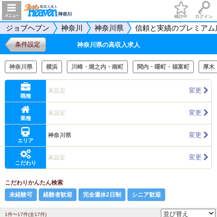
検討中
ログイン
ジョブヘブン
神奈川
神奈川県
信頼と実績のプレミアム
条件設定
神奈川県の高収入求人
神奈川県
横浜
川崎・堀之内・南町
関内・曙町・福富町
厚木
変更
未設定
職種
変更
未設定
業種
変更
神奈川県
エリア
変更
未設定
こだわり
こだわりかんたん検索
未経験可
経験者歓迎
完全週休2日制
シニア歓迎
1件〜17件(全17件)