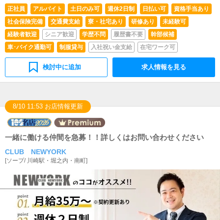
正社員
アルバイト
土日のみ可
週休2日制
日払い可
資格手当あり
社会保険完備
交通費支給
寮・社宅あり
研修あり
未経験可
経験者歓迎
シニア歓迎
学歴不問
履歴書不要
幹部候補
車･バイク通勤可
制服貸与
入社祝い金支給
在宅ワーク可
検討中に追加
求人情報を見る
8/10 11:53 お店情報更新
一緒に働ける仲間を急募！！詳しくはお問い合わせください
CLUB NEWYORK
[
ソープ
/
川崎駅・堀之内・南町
]