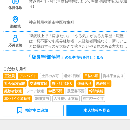
休み月4日～6日(※勤務時間によって調整)有給休暇(法令通
り)
休日休暇
神奈川県横浜市中区弥生町
勤務地
18歳以上で「稼ぎたい」「やる気」がある方学歴・職歴
は一切不要です業界経験者・未経験者関係なく、新しいこ
応募資格
とに挑戦するのが大好きで稼ぎたいやる気のある方大歓迎
です先輩スタッフが丁寧にレクチャーしますので、やる気
「店長/幹部候補」
さえあればすぐに昇格可能です※従業員雇用契約、業務委
の仕事情報を詳しく見る
託契約の選択できます
こだわり条件
正社員
アルバイト
土日のみ可
週休2日制
日払い可
資格手当あり
社会保険完備
交通費支給
寮・社宅あり
研修あり
未経験可
経験者歓迎
シニア歓迎
学歴不問
履歴書不要
幹部候補
車･バイク通勤可
制服貸与
入社祝い金支給
在宅ワーク可
検討中に追加
求人情報を見る