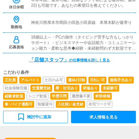
計画をリアルタイムの状況を判断しながら行い、的確に現
2日も可能です。あなたの希望日を教えてください。
休日休暇
場を動かしていくお仕事です。（当店は一般店と違い、受
注携帯を持ってドライバーを兼務する等、危険なお仕事は
一切ありません）受注からドライバー指示まで一気通貫に
神奈川県厚木市岡田小田急小田原線 本厚木駅が最寄り
勤務地
お仕事ができ、あなたの指示ですべての女性・男性スタッ
フが動くため、面白く非常にやりがいがあります。
18歳以上～・PCの操作（タイピング苦手な方もしっかり
サポート）・ビジネスマナーや会話能力・コミュニケーシ
応募資格
ョン能力・柔軟な思考◆経験・未経験問わず大歓迎です◆
PCを使える方（使ったことがあるという程度で大丈夫で
「店舗スタッフ」
す）◆エクセルなどの標準的な業務ソフトが使えること
の仕事情報を詳しく見る
（使いこなすレベルでなくてOK）◆お客様との電話対
応・会話が失礼ないレベルで行えること◆将来的には自分
こだわり条件
で経営もやってみたいというやる気のある方◆この業界当
正社員
アルバイト
土日のみ可
週休2日制
日払い可
資格手当あり
店が初めて（未経験）という男性が非常に多いお店です。
◆真面目にお仕事に取り組める向上心のある方であればど
社会保険完備
交通費支給
寮・社宅あり
研修あり
未経験可
んな方でも年齢は特に問いません。
経験者歓迎
シニア歓迎
学歴不問
履歴書不要
幹部候補
車･バイク通勤可
制服貸与
入社祝い金支給
在宅ワーク可
検討中に追加
求人情報を見る