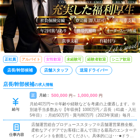
正社員
アルバイト
女性歓迎
未経験可
経験者歓迎
シニア歓迎
店長/幹部候補
店舗スタッフ
送迎ドライバー
店長/幹部候補
の求人情報
500,000
1,000,000
月給 :
正
円
～
円
月給40万円〜※年齢や経験などを考慮の上優遇します。※
給与
別途手当多数あり【年収例】1000万円／店長（41歳・入社
5年目）：月給50万円・賞与80万円（2023年実績）毎月の
達成手当除く
店舗運営総合プロデューススタッフ※店舗運営業務全般。
柔軟なアイデアでお客様に喜んで頂ける最高のエンターテ
仕事内容
インメントを創造してください。具体的には･･･■ドライ