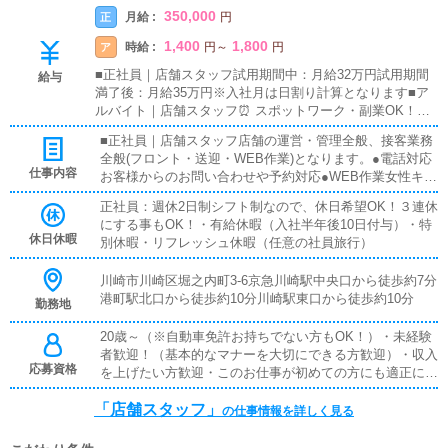
350,000
月給 :
正
円
1,400
1,800
時給 :
ア
円
～
円
■正社員｜店舗スタッフ試用期間中：月給32万円試用期間
給与
満了後：月給35万円※入社月は日割り計算となります■ア
ルバイト｜店舗スタッフ⏰ スポットワーク・副業OK！ス
ポットご希望の方は21時以降～軽作業・賞与年2回（業績
■正社員｜店舗スタッフ店舗の運営・管理全般、接客業務
による）・昇給(年2回、能力次第で変則昇給あり)・社会保
全般(フロント・送迎・WEB作業)となります。●電話対応
険完備・残業代支給・扶養手当（配偶者：月10,000円）・
仕事内容
お客様からのお問い合わせや予約対応●WEB作業女性キャ
子供手当（お子様1名につき：月5,000円）・特別手当・役
ストの画像やプロフィール、シフト登録、HPの更新作業●
職手当・大入り袋（業績による）・交通費30,000円まで支
正社員：週休2日制シフト制なので、休日希望OK！３連休
お客様、女性キャスト対応お客様、キャストの送迎、お客
給・日払い制度あり・社員旅行年1回（会社負担※希望者の
にする事もOK！・有給休暇（入社半年後10日付与）・特
様のご案内●マネジメントキャストの勤怠管理やスケジュ
み参加）・1R寮完備（家賃補助あり）・資格手当（TOEIC
休日休暇
別休暇・リフレッシュ休暇（任意の社員旅行）
ール確認●その他清掃や備品管理等、店舗運営のサポート
700以上、HSK５級以上[中国語検定]取得者：月30,000円）
業務入社後は、新人スタッフ一人一人に教育・指導を行う
川崎市川崎区堀之内町3-6京急川崎駅中央口から徒歩約7分
先輩スタッフがマンツーマンでつきます。個人の適正に応
港町駅北口から徒歩約10分川崎駅東口から徒歩約10分
じて、業務の順番・スピードを臨機応変に変えていきま
勤務地
す。わからないところを聞きやすい環境を作っていますの
20歳～（※自動車免許お持ちでない方もOK！）・未経験
で、業界未経験の方もご安心ください。■アルバイト｜店
者歓迎！（基本的なマナーを大切にできる方歓迎）・収入
舗スタッフ清掃、受付・ご案内などの接客、備品補充・タ
応募資格
を上げたい方歓迎・このお仕事が初めての方にも適正に応
オル回収などを行っていただきます。
じた教育を行いますので、スピーディに成長いただけま
「店舗スタッフ」
す！
の仕事情報を詳しく見る