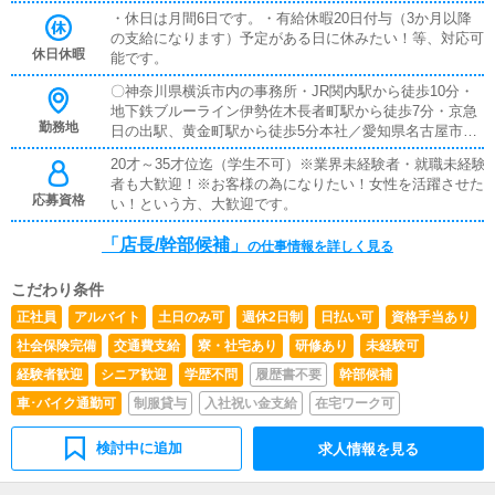
バー業務…最初の研修で助手席に先輩を乗せて一緒に走り
・休日は月間6日です。・有給休暇20日付与（3か月以降
ます！運転して地形を覚えましょう♪■WEB更新業務…ヘ
の支給になります）予定がある日に休みたい！等、対応可
ブンネットやオフィシャルサイトの更新業務を行っていた
休日休暇
能です。
だきます！完成されたシステムを使うので未経験の方でも
すぐに覚えることができる内容です！■予約受付…電話や
〇神奈川県横浜市内の事務所・JR関内駅から徒歩10分・
ＷＥＢで予約対応をしていただきます！マニュアルもある
地下鉄ブルーライン伊勢佐木長者町駅から徒歩7分・京急
のでご安心ください♪■配車業務…役職者より上のスタッ
勤務地
日の出駅、黄金町駅から徒歩5分本社／愛知県名古屋市営
フが対応します♪■売上管理…役職者より上のスタッフが
業所／東京、神奈川、愛知、三重、福岡の各都道府県（全
対応します♪■メルマガ作成…テキストを用いてメルマガ
20才～35才位迄（学生不可）※業界未経験者・就職未経験
国10店舗以上展開中。今後も出店予定）※原則転勤はあり
を作成します！テンプレートもあるので難しいＨＴＭＬ等
者も大歓迎！※お客様の為になりたい！女性を活躍させた
ません。
応募資格
はございません♪■従業員管理等…役職者より上のスタッ
い！という方、大歓迎です。
フが対応します♪
「店長/幹部候補」
の仕事情報を詳しく見る
こだわり条件
正社員
アルバイト
土日のみ可
週休2日制
日払い可
資格手当あり
社会保険完備
交通費支給
寮・社宅あり
研修あり
未経験可
経験者歓迎
シニア歓迎
学歴不問
履歴書不要
幹部候補
車･バイク通勤可
制服貸与
入社祝い金支給
在宅ワーク可
検討中に追加
求人情報を見る