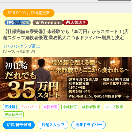
8/10 09:00 お店情報更新
【社保完備＆寮完備】未経験でも『35万円』からスタート！(店
舗スタッフ経験者優遇)業務拡大につきドライバー増員も決定！
アルバイトも大募集中です！
ジャパンクラブ富士
[
ソープ
/
横浜駅周辺
]
正社員
アルバイト
女性歓迎
未経験可
経験者歓迎
シニア歓迎
即日勤務可
店長/幹部候補
店舗スタッフ
送迎ドライバー