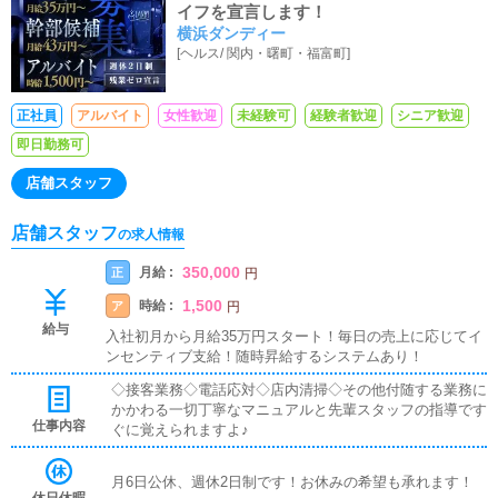
イフを宣言します！
横浜ダンディー
[
ヘルス
/
関内・曙町・福富町
]
正社員
アルバイト
女性歓迎
未経験可
経験者歓迎
シニア歓迎
即日勤務可
店舗スタッフ
店舗スタッフ
の求人情報
350,000
月給 :
正
円
1,500
時給 :
ア
円
給与
入社初月から月給35万円スタート！毎日の売上に応じてイ
ンセンティブ支給！随時昇給するシステムあり！
◇接客業務◇電話応対◇店内清掃◇その他付随する業務に
かかわる一切丁寧なマニュアルと先輩スタッフの指導です
仕事内容
ぐに覚えられますよ♪
月6日公休、週休2日制です！お休みの希望も承れます！