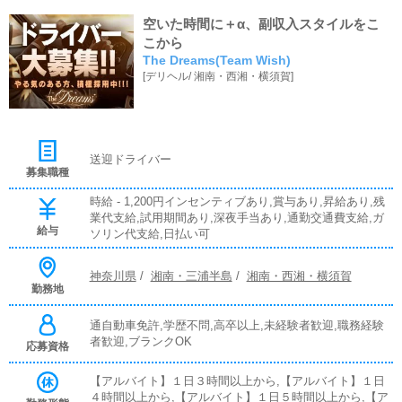
空いた時間に＋α、副収入スタイルをこ
こから
The Dreams(Team Wish)
[
デリヘル
/
湘南・西湘・横須賀
]
送迎ドライバー
募集職種
時給 - 1,200円インセンティブあり,賞与あり,昇給あり,残
業代支給,試用期間あり,深夜手当あり,通勤交通費支給,ガ
給与
ソリン代支給,日払い可
神奈川県
/
湘南・三浦半島
/
湘南・西湘・横須賀
勤務地
通自動車免許,学歴不問,高卒以上,未経験者歓迎,職務経験
者歓迎,ブランクOK
応募資格
【アルバイト】１日３時間以上から,【アルバイト】１日
４時間以上から,【アルバイト】１日５時間以上から,【ア