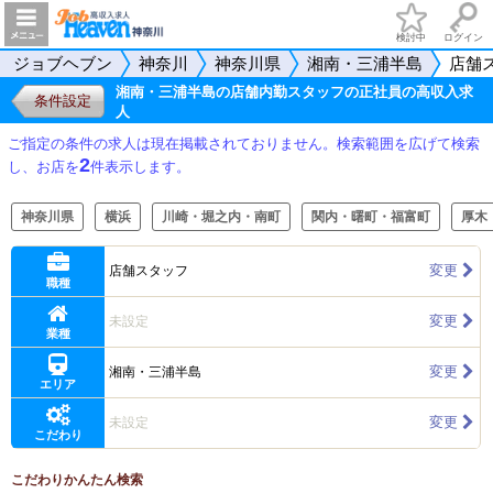
検討中
ログイン
ジョブヘブン
神奈川
神奈川県
湘南・三浦半島
店舗
湘南・三浦半島の店舗内勤スタッフの正社員の高収入求
条件設定
人
ご指定の条件の求人は現在掲載されておりません。検索範囲を広げて検索
2
し、お店を
件表示します。
神奈川県
横浜
川崎・堀之内・南町
関内・曙町・福富町
厚木
変更
店舗スタッフ
職種
変更
未設定
業種
変更
湘南・三浦半島
エリア
変更
未設定
こだわり
こだわりかんたん検索