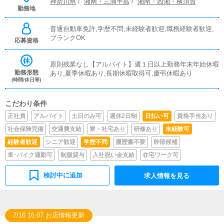
神奈川県
/
湘南・三浦半島
/
湘南・西湘・横須賀
勤務地
普通自動車免許,学歴不問,未経験者歓迎,職務経験者歓迎,
ブランクOK
応募資格
原則残業なし【アルバイト】週１日以上勤務年末年始休暇
勤務形態
あり,夏季休暇あり,長期休暇取得可,慶弔休暇あり
(時間/休日等)
こだわり条件
正社員
アルバイト
土日のみ可
週休2日制
日払い可
資格手当あり
社会保険完備
交通費支給
寮・社宅あり
研修あり
未経験可
経験者歓迎
シニア歓迎
学歴不問
履歴書不要
幹部候補
車･バイク通勤可
制服貸与
入社祝い金支給
在宅ワーク可
検討中に追加
求人情報を見る
7/16 16:07 お店情報更新