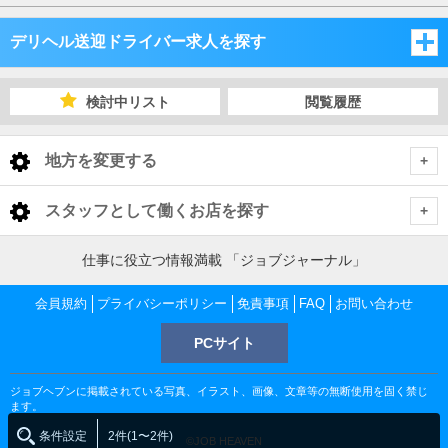
デリヘル送迎ドライバー求人を探す
神奈川県
検討中リスト
閲覧履歴
神奈川
地方を変更する
神奈川 デリヘル送迎ドライバー
<
全国トップ
スタッフとして働くお店を探す
横浜市
北海道 男性高収入
東京都
仕事に役立つ情報満載 「ジョブジャーナル」
東北 男性高収入
川崎市
横浜市 デリヘル送迎ドライバー
会員規約
東京 男性高収入
プライバシーポリシー
免責事項
FAQ
お問い合わせ
神奈川県
南関東 男性高収入
池袋 男性高収入
PCサイト
町田・相模原・厚木
関内・曙町・福富町 デリヘル送迎ドライバー
川崎市 デリヘル送迎ドライバー
神奈川 男性高収入
甲信越 男性高収入
千葉県
新宿 男性高収入
関内 男性高収入
ジョブヘブンに掲載されている写真、イラスト、画像、文章等の無断使用を固く禁じ
北関東 男性高収入
湘南・三浦半島
桜木町・日ノ出町 デリヘル送迎ドライバー
川崎駅・堀之内・南町 デリヘル送迎ドライバー
町田・相模原・厚木 デリヘル送迎ドライバー
千葉 男性高収入
ます。
渋谷 男性高収入
茨城県
曙町 男性高収入
東京 男性高収入
条件設定
2件(1〜2件)
船橋 男性高収入
©JOB HEAVEN
五反田 男性高収入