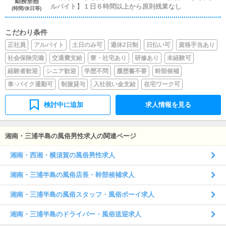
勤務形態
ルバイト】１日６時間以上から原則残業なし
(時間/休日等)
こだわり条件
正社員
アルバイト
土日のみ可
週休2日制
日払い可
資格手当あり
社会保険完備
交通費支給
寮・社宅あり
研修あり
未経験可
経験者歓迎
シニア歓迎
学歴不問
履歴書不要
幹部候補
車･バイク通勤可
制服貸与
入社祝い金支給
在宅ワーク可
検討中に追加
求人情報を見る
湘南・三浦半島の風俗男性求人の関連ページ
湘南・西湘・横須賀の風俗男性求人
湘南・三浦半島の風俗店長・幹部候補求人
湘南・三浦半島の風俗スタッフ・風俗ボーイ求人
湘南・三浦半島のドライバー・風俗送迎求人