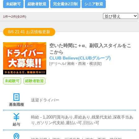
未経験可
経験者歓迎
完全週休2日制
シニア歓迎
1件〜2件(全2件)
8/6 21:41 お店情報更新
空いた時間に＋α、副収入スタイルをこ
こから
CLUB Believe(CLUBグループ)
[
デリヘル
/
湘南・西湘・横須賀
]
未経験可
経験者歓迎
送迎ドライバー
募集職種
時給 - 1,200円賞与あり,昇給あり,残業代支給,深夜手当あ
り,ガソリン代支給,週払い可,日払い可
給与