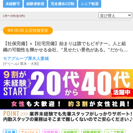
未経験可
経験者歓迎
完全週休2日制
シニア歓迎
1件〜3件(全3件)
8/8 05:08 お店情報更新
【社保完備】×【社宅完備】始まりは誰でもビギナー。人と組
織の可能性を輝かせる会社、”見せたい景色がある。”だから成
長できる。
モアグループ厚木人妻城
[
デリヘル
/
厚木・大和
]
正社員
アルバイト
女性歓迎
未経験可
経験者歓迎
シニア歓迎