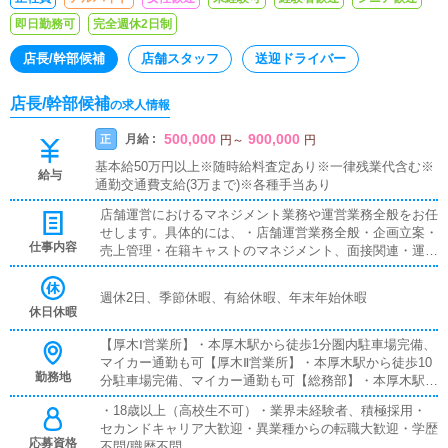
即日勤務可
完全週休2日制
店長/幹部候補
店舗スタッフ
送迎ドライバー
店長/幹部候補
の求人情報
500,000
900,000
月給 :
正
円
～
円
基本給50万円以上※随時給料査定あり※一律残業代含む※
給与
通勤交通費支給(3万まで)※各種手当あり
店舗運営におけるマネジメント業務や運営業務全般をお任
せします。具体的には、・店舗運営業務全般・企画立案・
仕事内容
売上管理・在籍キャストのマネジメント、面接関連・運営
スタッフ管理・店舗を作り上げるマネジメント業務 など
最初から完璧は求めません。業務を習得しながら経験を積
週休2日、季節休暇、有給休暇、年末年始休暇
み、アイディアなどを反映し、お客様やコンパニオンさ
休日休暇
ん、従業員にとって働きやすい環境作りに努めていただき
ます。
【厚木Ⅰ営業所】・本厚木駅から徒歩1分圏内駐車場完備、
マイカー通勤も可【厚木Ⅱ営業所】・本厚木駅から徒歩10
勤務地
分駐車場完備、マイカー通勤も可【総務部】・本厚木駅か
ら徒歩5分圏内【小田原営業所】・小田原駅から徒歩3分
・18歳以上（高校生不可）・業界未経験者、積極採用・
圏内駐車場完備、マイカー通勤も可【東横営業所】・武蔵
セカンドキャリア大歓迎・異業種からの転職大歓迎・学歴
小杉駅から徒歩5分圏内駐車場完備、マイカー通勤も可
応募資格
不問/職歴不問