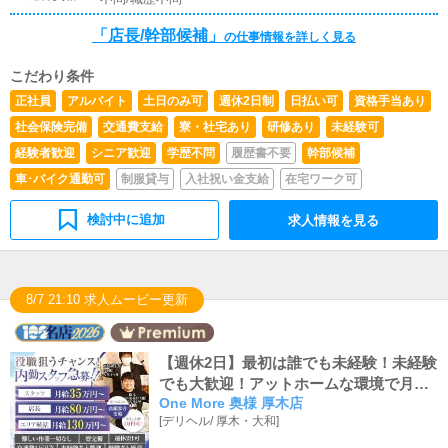
【池袋営業所】・池袋駅から徒歩5分圏内
「店長/幹部候補」
の仕事情報を詳しく見る
こだわり条件
正社員
アルバイト
土日のみ可
週休2日制
日払い可
資格手当あり
社会保険完備
交通費支給
寮・社宅あり
研修あり
未経験可
経験者歓迎
シニア歓迎
学歴不問
履歴書不要
幹部候補
車･バイク通勤可
制服貸与
入社祝い金支給
在宅ワーク可
検討中に追加
求人情報を見る
8/7 21:10 求人ムービー更新
【週休2日】最初は誰でも未経験！未経験
でも大歓迎！アットホームな環境で月収3
One More 奥様 厚木店
5万スタート！！！
[
デリヘル
/
厚木・大和
]