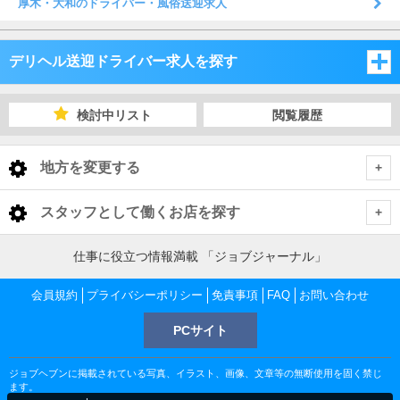
厚木・大和のドライバー・風俗送迎求人
デリヘル送迎ドライバー求人を探す
神奈川県
検討中リスト
閲覧履歴
神奈川
地方を変更する
神奈川 デリヘル送迎ドライバー
<
全国トップ
スタッフとして働くお店を探す
横浜市
北海道 男性高収入
東京都
仕事に役立つ情報満載 「ジョブジャーナル」
東北 男性高収入
川崎市
横浜市 デリヘル送迎ドライバー
会員規約
東京 男性高収入
プライバシーポリシー
免責事項
FAQ
お問い合わせ
神奈川県
南関東 男性高収入
池袋 男性高収入
PCサイト
町田・相模原・厚木
関内・曙町・福富町 デリヘル送迎ドライバー
川崎市 デリヘル送迎ドライバー
神奈川 男性高収入
甲信越 男性高収入
千葉県
新宿 男性高収入
関内 男性高収入
ジョブヘブンに掲載されている写真、イラスト、画像、文章等の無断使用を固く禁じ
北関東 男性高収入
湘南・三浦半島
桜木町・日ノ出町 デリヘル送迎ドライバー
川崎駅・堀之内・南町 デリヘル送迎ドライバー
町田・相模原・厚木 デリヘル送迎ドライバー
千葉 男性高収入
ます。
渋谷 男性高収入
茨城県