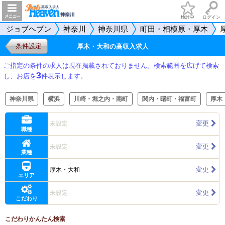
検討中
ログイン
ジョブヘブン
神奈川
神奈川県
町田・相模原・厚木
条件設定
厚木・大和の高収入求人
ご指定の条件の求人は現在掲載されておりません。検索範囲を広げて検索
3
し、お店を
件表示します。
神奈川県
横浜
川崎・堀之内・南町
関内・曙町・福富町
厚木
変更
未設定
職種
変更
未設定
業種
変更
厚木・大和
エリア
変更
未設定
こだわり
こだわりかんたん検索