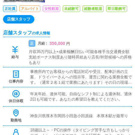
正社員
アルバイト
女性歓迎
未経験可
経験者歓迎
即日勤務可
店舗スタッフ
店舗スタッフ
の求人情報
350,000
月給 :
正
円
月収35万円以上+成果報酬日払い可能各種手当交通費全額
給与
支給ボーナス制度あり随時昇給あり店長/幹部候補への昇格
もあり
事務所内でお客様からの電話対応や受注、配車計画の立
案、ドライバーさんへの指示等、運営に関わる業務全般で
仕事内容
す。（通常２名１組で業務にあたります）その日の現場総
監督として、お客様からの電話で受注を行い、PCメール
でドライバーさんへ指示を出し、受注スケジュール・配車
年末年始、連休可能。自由なシフト制による週休制。週休
計画をリアルタイムの状況を判断しながら行い、的確に現
2日も可能です。あなたの希望日を教えてください。
休日休暇
場を動かしていくお仕事です。（当店は一般店と違い、受
注携帯を持ってドライバーを兼務する等、危険なお仕事は
一切ありません）受注からドライバー指示まで一気通貫に
神奈川県厚木市岡田小田急小田原線 本厚木駅が最寄り
勤務地
お仕事ができ、あなたの指示ですべての女性・男性スタッ
フが動くため、面白く非常にやりがいがあります。
18歳以上～・PCの操作（タイピング苦手な方もしっかり