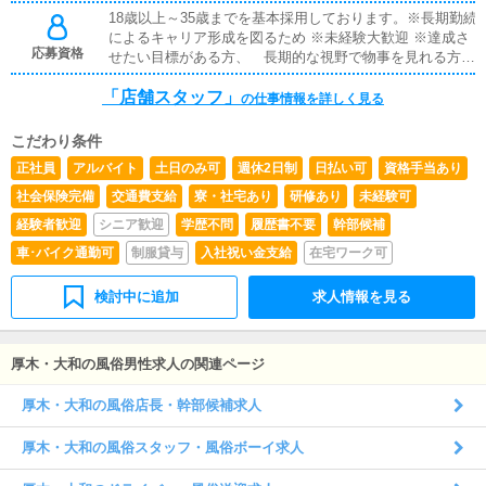
18歳以上～35歳までを基本採用しております。※長期勤続
によるキャリア形成を図るため ※未経験大歓迎 ※達成さ
応募資格
せたい目標がある方、 長期的な視野で物事を見れる方か
らの ご応募お待ちしております。 ※ご応募前に当グル
「店舗スタッフ」
ープの考え方に ご共感頂ける場合のみご応募下さい。
の仕事情報を詳しく見る
こだわり条件
正社員
アルバイト
土日のみ可
週休2日制
日払い可
資格手当あり
社会保険完備
交通費支給
寮・社宅あり
研修あり
未経験可
経験者歓迎
シニア歓迎
学歴不問
履歴書不要
幹部候補
車･バイク通勤可
制服貸与
入社祝い金支給
在宅ワーク可
検討中に追加
求人情報を見る
厚木・大和の風俗男性求人の関連ページ
厚木・大和の風俗店長・幹部候補求人
厚木・大和の風俗スタッフ・風俗ボーイ求人