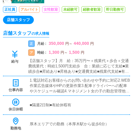
正社員
アルバイト
女性歓迎
未経験可
経験者歓迎
即日勤務可
店舗スタッフ
店舗スタッフ
の求人情報
350,000
440,000
月給 :
正
円
～
円
1,300
1,500
時給 :
ア
円
～
円
【店舗スタッフ】月 給：35万円〜＋残業代＋歩合＋交通
給与
費残業代：時給1,500円支給歩 合：業績に応じて支給■業
績歩合■昇給あり■昇格あり■交通費支給■残業代支給■有給
休暇あり店長プロジェクト★入社して最短6ヶ月で店長が
1.電話対応お客様からのお問い合わせや予約に対応2.WEB
可能！店舗展開に力を入れているグループなのであなたの
作業広告媒体やHPの更新作業3.配車ドライバーへの配車
能力次第で即ポストをご用意します
仕事内容
やスケジュール確認4.マネジメント女の子の勤怠管理他ス
ケジュール確認5.その他円滑な店舗運営を最大限にサポー
ト
■隔週2日制■有給休暇有
休日休暇
厚木エリアでの勤務（本厚木駅から徒歩6分）
勤務地