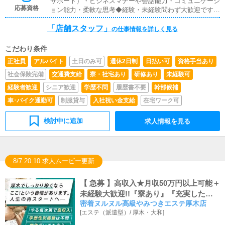
サポート）・ビジネスマナーや会話能力・コミュニケーシ
応募資格
ョン能力・柔軟な思考◆経験・未経験問わず大歓迎です◆
PCを使える方（使ったことがあるという程度で大丈夫で
「店舗スタッフ」
す）◆エクセルなどの標準的な業務ソフトが使えること
の仕事情報を詳しく見る
（使いこなすレベルでなくてOK）◆お客様との電話対
応・会話が失礼ないレベルで行えること◆将来的には自分
こだわり条件
で経営もやってみたいというやる気のある方◆この業界当
正社員
アルバイト
土日のみ可
週休2日制
日払い可
資格手当あり
店が初めて（未経験）という男性が非常に多いお店です。
◆真面目にお仕事に取り組める向上心のある方であればど
社会保険完備
交通費支給
寮・社宅あり
研修あり
未経験可
んな方でも年齢は特に問いません。
経験者歓迎
シニア歓迎
学歴不問
履歴書不要
幹部候補
車･バイク通勤可
制服貸与
入社祝い金支給
在宅ワーク可
検討中に追加
求人情報を見る
8/7 20:10 求人ムービー更新
【 急募 】高収入★月収50万円以上可能＋
未経験大歓迎!!『寮あり』『充実した福
密着ヌルヌル高級やみつきエステ厚木店
利厚生』『有給休暇あり』
[
エステ（派遣型）
/
厚木・大和
]