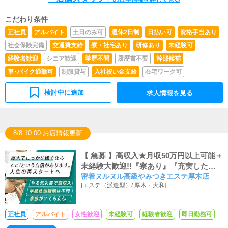
（使いこなすレベルでなくてOK）◆お客様との電話対
応・会話が失礼ないレベルで行えること◆将来的には自分
こだわり条件
で経営もやってみたいというやる気のある方◆この業界当
正社員
アルバイト
土日のみ可
週休2日制
日払い可
資格手当あり
店が初めて（未経験）という男性が非常に多いお店です。
◆真面目にお仕事に取り組める向上心のある方であればど
社会保険完備
交通費支給
寮・社宅あり
研修あり
未経験可
んな方でも年齢は特に問いません。
経験者歓迎
シニア歓迎
学歴不問
履歴書不要
幹部候補
車･バイク通勤可
制服貸与
入社祝い金支給
在宅ワーク可
検討中に追加
求人情報を見る
8/8 10:00 お店情報更新
【 急募 】高収入★月収50万円以上可能＋
未経験大歓迎!!『寮あり』『充実した福
密着ヌルヌル高級やみつきエステ厚木店
利厚生』『有給休暇あり』
[
エステ（派遣型）
/
厚木・大和
]
正社員
アルバイト
女性歓迎
未経験可
経験者歓迎
即日勤務可