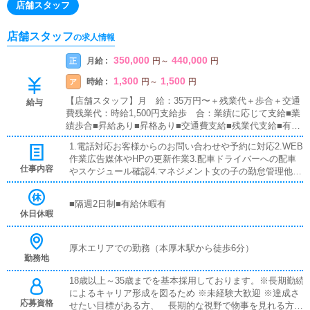
店舗スタッフ
店舗スタッフ
の求人情報
350,000
440,000
月給 :
正
円
～
円
1,300
1,500
時給 :
ア
円
～
円
【店舗スタッフ】月 給：35万円〜＋残業代＋歩合＋交通
給与
費残業代：時給1,500円支給歩 合：業績に応じて支給■業
績歩合■昇給あり■昇格あり■交通費支給■残業代支給■有給
休暇あり店長プロジェクト★入社して最短6ヶ月で店長が
1.電話対応お客様からのお問い合わせや予約に対応2.WEB
可能！店舗展開に力を入れているグループなのであなたの
作業広告媒体やHPの更新作業3.配車ドライバーへの配車
能力次第で即ポストをご用意します
仕事内容
やスケジュール確認4.マネジメント女の子の勤怠管理他ス
ケジュール確認5.その他円滑な店舗運営を最大限にサポー
ト
■隔週2日制■有給休暇有
休日休暇
厚木エリアでの勤務（本厚木駅から徒歩6分）
勤務地
18歳以上～35歳までを基本採用しております。※長期勤続
によるキャリア形成を図るため ※未経験大歓迎 ※達成さ
応募資格
せたい目標がある方、 長期的な視野で物事を見れる方か