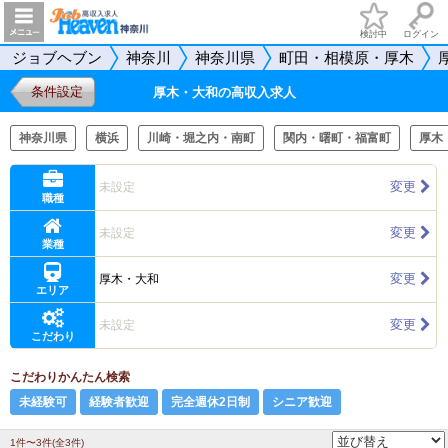
検討中
ログイン
ジョブヘブン
神奈川
神奈川県
町田・相模原・厚木
条件設定
厚木・大和の高収入求人
神奈川県
横浜
川崎・堀之内・南町
関内・曙町・福富町
厚木
変更
未設定
職種
変更
未設定
業種
変更
厚木・大和
エリア
変更
未設定
こだわり
こだわりかんたん検索
未経験可
経験者歓迎
完全週休2日制
シニア歓迎
1件〜3件(全3件)