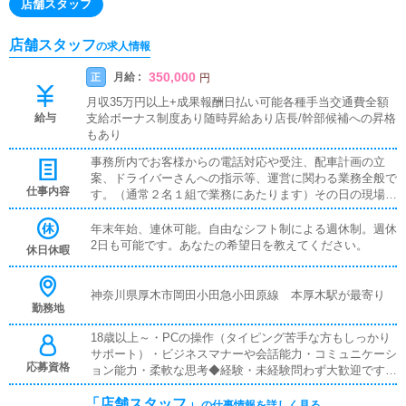
店舗スタッフ
店舗スタッフ
の求人情報
350,000
月給 :
正
円
月収35万円以上+成果報酬日払い可能各種手当交通費全額
給与
支給ボーナス制度あり随時昇給あり店長/幹部候補への昇格
もあり
事務所内でお客様からの電話対応や受注、配車計画の立
案、ドライバーさんへの指示等、運営に関わる業務全般で
仕事内容
す。（通常２名１組で業務にあたります）その日の現場総
監督として、お客様からの電話で受注を行い、PCメール
でドライバーさんへ指示を出し、受注スケジュール・配車
年末年始、連休可能。自由なシフト制による週休制。週休
計画をリアルタイムの状況を判断しながら行い、的確に現
2日も可能です。あなたの希望日を教えてください。
休日休暇
場を動かしていくお仕事です。（当店は一般店と違い、受
注携帯を持ってドライバーを兼務する等、危険なお仕事は
一切ありません）受注からドライバー指示まで一気通貫に
神奈川県厚木市岡田小田急小田原線 本厚木駅が最寄り
勤務地
お仕事ができ、あなたの指示ですべての女性・男性スタッ
フが動くため、面白く非常にやりがいがあります。
18歳以上～・PCの操作（タイピング苦手な方もしっかり
サポート）・ビジネスマナーや会話能力・コミュニケーシ
応募資格
ョン能力・柔軟な思考◆経験・未経験問わず大歓迎です◆
PCを使える方（使ったことがあるという程度で大丈夫で
「店舗スタッフ」
す）◆エクセルなどの標準的な業務ソフトが使えること
の仕事情報を詳しく見る