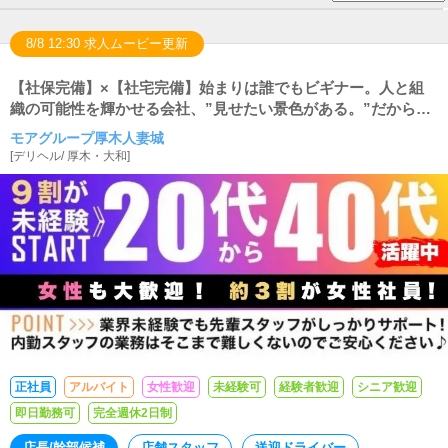
8/8 12:30 求人ムービー更新
【社保完備】×【社宅完備】始まりは誰でもビギナー。人と組
織の可能性を輝かせる会社、”見せたい景色がある。”だから成
長できる。
モアグループ厚木人妻城
[
デリヘル
/
厚木・大和
]
正社員
アルバイト
女性歓迎
未経験可
経験者歓迎
シニア歓迎
即日勤務可
完全週休2日制
店長/幹部候補
店舗スタッフ
送迎ドライバー