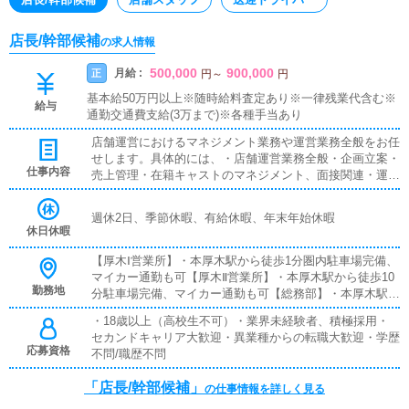
店長/幹部候補
の求人情報
500,000
900,000
月給 :
正
円
～
円
基本給50万円以上※随時給料査定あり※一律残業代含む※
給与
通勤交通費支給(3万まで)※各種手当あり
店舗運営におけるマネジメント業務や運営業務全般をお任
せします。具体的には、・店舗運営業務全般・企画立案・
仕事内容
売上管理・在籍キャストのマネジメント、面接関連・運営
スタッフ管理・店舗を作り上げるマネジメント業務 など
最初から完璧は求めません。業務を習得しながら経験を積
週休2日、季節休暇、有給休暇、年末年始休暇
み、アイディアなどを反映し、お客様やコンパニオンさ
休日休暇
ん、従業員にとって働きやすい環境作りに努めていただき
ます。
【厚木Ⅰ営業所】・本厚木駅から徒歩1分圏内駐車場完備、
マイカー通勤も可【厚木Ⅱ営業所】・本厚木駅から徒歩10
勤務地
分駐車場完備、マイカー通勤も可【総務部】・本厚木駅か
ら徒歩5分圏内【小田原営業所】・小田原駅から徒歩3分
・18歳以上（高校生不可）・業界未経験者、積極採用・
圏内駐車場完備、マイカー通勤も可【東横営業所】・武蔵
セカンドキャリア大歓迎・異業種からの転職大歓迎・学歴
小杉駅から徒歩5分圏内駐車場完備、マイカー通勤も可
応募資格
不問/職歴不問
【池袋営業所】・池袋駅から徒歩5分圏内
「店長/幹部候補」
の仕事情報を詳しく見る