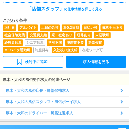
らの ご応募お待ちしております。 ※ご応募前に当グル
「店舗スタッフ」
ープの考え方に ご共感頂ける場合のみご応募下さい。
の仕事情報を詳しく見る
こだわり条件
正社員
アルバイト
土日のみ可
週休2日制
日払い可
資格手当あり
社会保険完備
交通費支給
寮・社宅あり
研修あり
未経験可
経験者歓迎
シニア歓迎
学歴不問
履歴書不要
幹部候補
車･バイク通勤可
制服貸与
入社祝い金支給
在宅ワーク可
検討中に追加
求人情報を見る
厚木・大和の風俗男性求人の関連ページ
厚木・大和の風俗店長・幹部候補求人
厚木・大和の風俗スタッフ・風俗ボーイ求人
厚木・大和のドライバー・風俗送迎求人