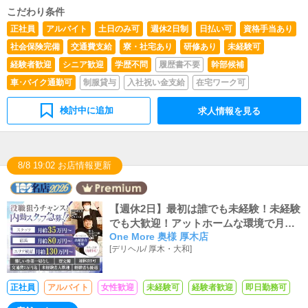
こだわり条件
正社員
アルバイト
土日のみ可
週休2日制
日払い可
資格手当あり
社会保険完備
交通費支給
寮・社宅あり
研修あり
未経験可
経験者歓迎
シニア歓迎
学歴不問
履歴書不要
幹部候補
車･バイク通勤可
制服貸与
入社祝い金支給
在宅ワーク可
検討中に追加
求人情報を見る
8/8 19:02 お店情報更新
【週休2日】最初は誰でも未経験！未経験
でも大歓迎！アットホームな環境で月収3
One More 奥様 厚木店
5万スタート！！！
[
デリヘル
/
厚木・大和
]
正社員
アルバイト
女性歓迎
未経験可
経験者歓迎
即日勤務可