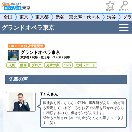
検討中
ログイン
全国
東京
東京都
渋谷・恵比寿・代々木
渋谷
グラ
t
グランドオペラ東京
o
g
g
l
8/8 19:00 お店情報更新
e
グランドオペラ東京
n
a
東京都
/
渋谷・恵比寿・代々木
/
渋谷
v
人気
動画
ブログ
先輩の声
SNS
取材レポート
i
g
a
先輩の声
t
i
o
n
Tくんさん
駅徒歩も苦にならない距離に事務所があり、給与面
も安定しているどころかお店で結果を残せればさら
に増額するので、働きがいがあります。
昼食も支給されるのでお金がどんどん溜まってきま
す（笑）