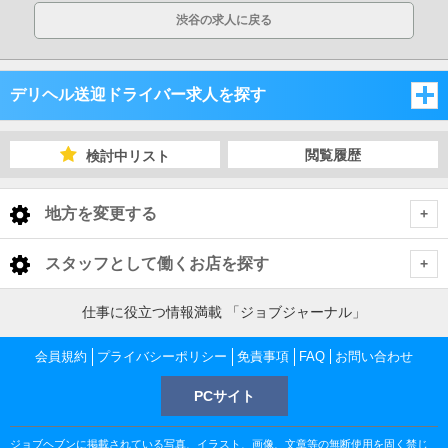
渋谷の求人に戻る
デリヘル送迎ドライバー求人を探す
東京都
閲覧履歴
検討中リスト
東京都
地方を変更する
東京都 デリヘル送迎ドライバー
<
全国トップ
スタッフとして働くお店を探す
池袋・巣鴨・大塚
北海道 男性高収入
仕事に役立つ情報満載 「ジョブジャーナル」
東京都
東北 男性高収入
新宿・歌舞伎町・大久保・高田馬場
池袋・巣鴨・大塚 デリヘル送迎ドライバー
会員規約
東京 男性高収入
プライバシーポリシー
免責事項
FAQ
お問い合わせ
神奈川県
南関東 男性高収入
池袋 男性高収入
PCサイト
渋谷・恵比寿・代々木
池袋 デリヘル送迎ドライバー
新宿・歌舞伎町・大久保・高田馬場 デリヘル送迎ドライバー
神奈川 男性高収入
甲信越 男性高収入
千葉県
新宿 男性高収入
関内 男性高収入
ジョブヘブンに掲載されている写真、イラスト、画像、文章等の無断使用を固く禁じ
北関東 男性高収入