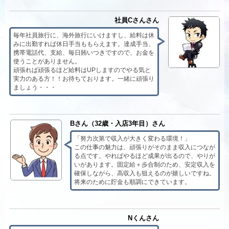
社員Cさんさん
毎年社員旅行に、海外旅行にいけますし、給料は休
みに出勤すれば休日手当ももらえます。達成手当、
携帯電話代、支給、毎日賄いつきですので、お金を
使うことがありません。
頑張れば頑張るほど給料はUPしますのでやる気と
実力のある方！！お待ちております。一緒に頑張り
ましょう・・・
Bさん（32歳・入店3年目）さん
「努力次第で収入が大きく変わる環境！」
この仕事の魅力は、頑張りがそのまま収入につなが
る点です。やればやるほど成果が出るので、やりが
いがあります。固定給＋歩合制のため、安定収入を
確保しながら、高収入も狙えるのが嬉しいですね。
将来のために貯金も順調にできています。
Nくんさん