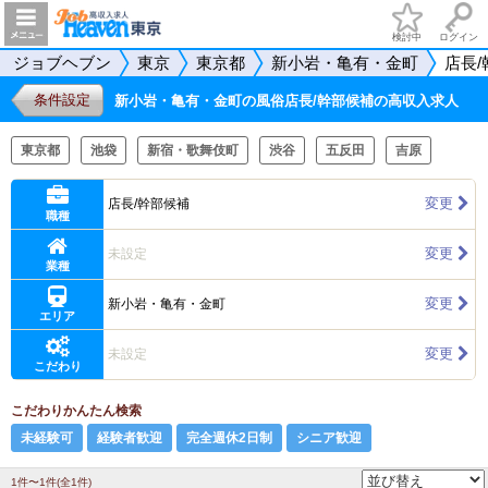
検討中
ログイン
ジョブヘブン
東京
東京都
新小岩・亀有・金町
店長
条件設定
新小岩・亀有・金町の風俗店長/幹部候補の高収入求人
東京都
池袋
新宿・歌舞伎町
渋谷
五反田
吉原
変更
店長/幹部候補
職種
変更
未設定
業種
変更
新小岩・亀有・金町
エリア
変更
未設定
こだわり
こだわりかんたん検索
未経験可
経験者歓迎
完全週休2日制
シニア歓迎
1件〜1件(全1件)