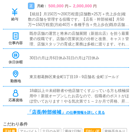
500,000
2,000,000
月給 :
正
円
～
円
【統括】月150万〜200万程度(店舗数×25万＋売上歩合)複
給与
数の店舗を管理する役職です。【店長・幹部候補】月50
万〜150万程度(月給40万＋各種手当＋売上歩合)既存店舗の
運営と将来の店舗展開を担う最重要の役職です。店舗の営
既存店舗の運営と将来の店舗展開（新規出店）を担う最重
業状況の分析と改善、キャスト管理、店舗スタッフの育成
要の役職です。店舗の営業状況の分析と改善、キャスト管
と業務は多岐に渡ります。それらの業務をこなしながら、
仕事内容
理、店舗スタッフの育成と業務は多岐に渡ります。それら
様々な考えを持つスタッフをひとつにまとめ、目標を達成
の業務をこなしながら、様々な考えを持つスタッフをひと
するために徹底的に努力していただきたいと思います。
つにまとめ、目標を達成するために徹底的に努力していた
30日の月は月6日休み31日の月は7日休み
だきたいと思います。
休日休暇
東京都葛飾区東金町1丁目19－9店舗名:金町ゴールド
勤務地
18歳以上※未経験者や他店舗でくすぶっている方も積極採
用中！新規オープンしたお店なので、役職者のポストがほ
応募資格
ぼ空いております！やる気次第で１～２か月で昇格、昇給
も可能です！！
「店長/幹部候補」
の仕事情報を詳しく見る
こだわり条件
正社員
アルバイト
土日のみ可
週休2日制
日払い可
資格手当あり