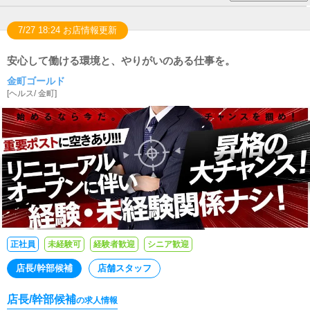
7/27 18:24 お店情報更新
安心して働ける環境と、やりがいのある仕事を。
金町ゴールド
[
ヘルス
/
金町
]
正社員
未経験可
経験者歓迎
シニア歓迎
店長/幹部候補
店舗スタッフ
店長/幹部候補
の求人情報