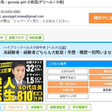
募先：
gossip girl 小岩店
[デリヘル / 小岩]
03-6458-0980
L
gossipgirl.koiwa@gmail.com
検討中に
話の際は「ジョブヘブン見た」とお伝えください。
載中
店長ブログ
SNS応募
ハイブリッドヘルス小岩中央
[
ヘルス
/
小岩
]
未経験者・経験者どちらも大歓迎！学歴・職歴一切問いません
こだわり条件
土日のみ可
週休2
資格手当あり
社会保
寮・社宅あり
未経
学歴不問
履歴書
在宅ワーク可
員
アルバイト
未経験可
経験者歓迎
即日勤務可