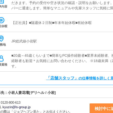
だきます。予約の受付や空き状況の確認・説明をお願いします
事内容
バーに通達します。簡単なマニュアルや先輩スタッフに気軽に
心して働けます。■企画の立案店舗イベントや店舗運営など様々
【新規のお客様の増加】【お客様のリピート率の向上】【キャ
【正社員】■隔週休２日制■年末年始休暇■有給休暇
上UPに繋がる施策の提案を行っていただきます。■キャスト管
日休暇
ストの方が稼げるようにインターネットを使ったPR（写メ日記
行っていただきます。■PC更新業務ヘブンネットなど、ポータ
っていただきます。キャストの出勤情報やイベント、求人ブロ
JR総武線小岩駅
務地
タンを押すだけや、ブログの更新時に簡単にある程度のタイピ
ません。PCが苦手な人でも簡単にできます。■清掃・備品管理
■20歳～45歳くらいまで■簡単なPC操作経験者■業界未経験者
ごしいただくため、店内の清掃や備品の管理・補充を行ってい
経験者も歓迎＊お気軽にお問い合わせください。 ※18歳未満
募資格
す。
「店舗スタッフ」
の仕事情報を詳しく
募先：
小岩人妻花壇
[デリヘル / 小岩]
0120-800-613
L
kyuzin@ls-group.jp
検討中に
話の際は「ジョブヘブン見た」とお伝えください。