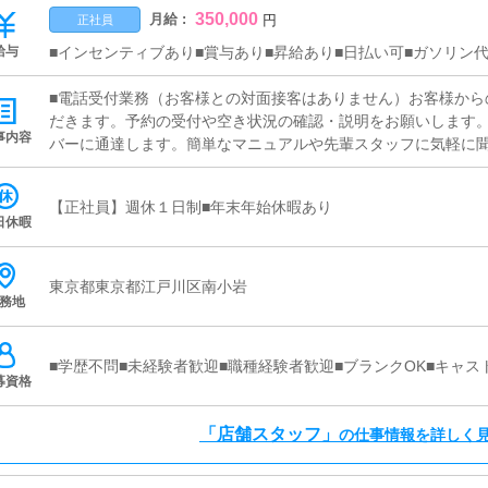
350,000
月給 :
円
正社員
給与
■インセンティブあり■賞与あり■昇給あり■日払い可■ガソリン
■電話受付業務（お客様との対面接客はありません）お客様から
だきます。予約の受付や空き状況の確認・説明をお願いします
事内容
バーに通達します。簡単なマニュアルや先輩スタッフに気軽に
心して働けます。■企画の立案店舗イベントや店舗運営など様々
【新規のお客様の増加】【お客様のリピート率の向上】【キャ
【正社員】週休１日制■年末年始休暇あり
上UPに繋がる施策の提案を行っていただきます。■キャスト管
日休暇
ストの方が稼げるようにインターネットを使ったPR（写メ日記
行っていただきます。■清掃・備品管理お客様やキャストの方に
の清掃や備品の管理・補充を行っていただきます。■PC更新業
東京都東京都江戸川区南小岩
務地
ト等の店舗情報更新作業を行っていただきます。キャストの出
成となります。基本的にはボタンを押すだけや、ブログの更新
ありません。PCが苦手な人でも簡単にできます。
■学歴不問■未経験者歓迎■職種経験者歓迎■ブランクOK■キャス
募資格
「店舗スタッフ」
の仕事情報を詳しく