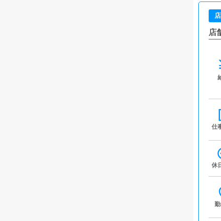
店
店
仕
休
勤