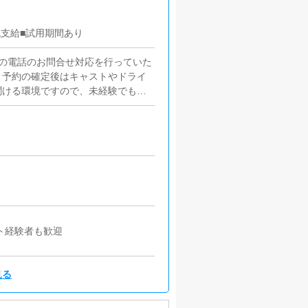
代支給■試用期間あり
の電話のお問合せ対応を行っていた
。予約の確定後はキャストやドライ
聞ける環境ですので、未経験でも安
な企画を提案していただきます。
ストの方の入店数の増加】など、売
理お店で働いていただいているキャ
）などの使い方などのアドバイスを
快適にお過ごしいただくため、店内
務ヘブンネットなど、ポータルサイ
勤情報やイベント、求人ブログの作
時に簡単に文字が入力出来れば問題
ト経験者も歓迎
見る