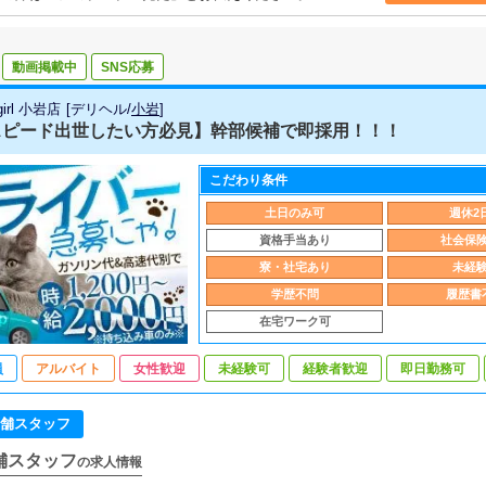
動画掲載中
SNS応募
 girl 小岩店
[
デリヘル
/
小岩
]
ピード出世したい方必見】幹部候補で即採用！！！
こだわり条件
土日のみ可
週休2
資格手当あり
社会保
寮・社宅あり
未経
学歴不問
履歴書
在宅ワーク可
員
アルバイト
女性歓迎
未経験可
経験者歓迎
即日勤務可
舗スタッフ
舗スタッフ
の求人情報