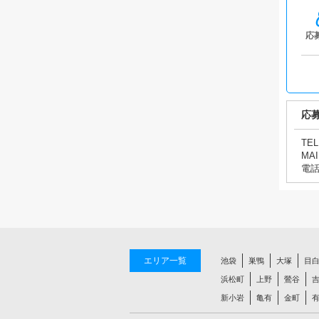
応
応
TEL
MAI
電
エリア一覧
池袋
巣鴨
大塚
目
浜松町
上野
鶯谷
新小岩
亀有
金町