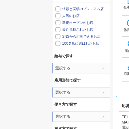
仕
信頼と実績のプレミアム店
人気のお店
新規オープンのお店
最近掲載されたお店
休
SNSから応募できるお店
100名店に選ばれたお店
勤
給与で探す
選択する
応
雇用形態で探す
選択する
働き方で探す
応
選択する
TEL
MAI
電
稼ぎ方で探す