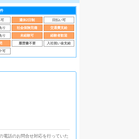
件
み可
週休2日制
日払い可
あり
社会保険完備
交通費支給
あり
未経験可
経験者歓迎
問
履歴書不要
入社祝い金支給
ク可
の電話のお問合せ対応を行っていた