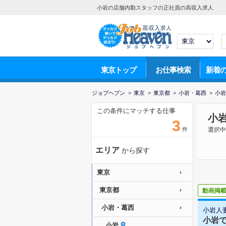
小岩の店舗内勤スタッフの正社員の高収入求人
東京トップ
お仕事検索
新着
ジョブヘブン
>
東京
>
東京都
>
小岩・葛西
>
小岩
この条件にマッチする仕事
小
3
件
選択中
エリア
から探す
東京
東京都
動画掲
小岩・葛西
小岩人
小岩で
小岩