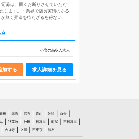
ご応募は、固くお断りさせていただ
いたします。・業界で店長実績のある
きが無く昇進を待たざるを得ない
者」大歓迎・向上心とやる気のある
イトの更新や受付業務などから始め
見る
「昇格」いたします。チャンスを掴
小岩の高収入求人
追加する
求人詳細を見る
新橋
赤坂
麻布
青山
汐留
白金
黒
秋葉原
神田
日暮里
町屋
西日暮里
吉祥寺
立川
西東京
調布