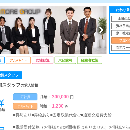
こだわり条
土日の
資格手当
寮・社宅
学歴不
在宅ワー
員
アルバイト
女性歓迎
未経験可
経験者歓迎
舗スタッフ
舗スタッフ
の求人情報
300,000
月給 :
円
正社員
1,230
時給 :
円
アルバイト
給与
■賞与あり■昇給あり■固定残業代含む■通勤交通費支給
■電話受付業務（お客様との対面接客はありません）お客様から