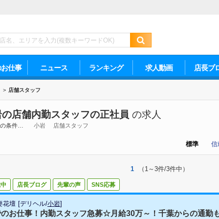
のお仕事
ニュース
ランキング
求人動画
店長ブ
>
店舗スタッフ
岩の店舗内勤スタッフの正社員
の求人
の条件…
小岩
店舗スタッフ
標準
信
1
（1～3件/3件中）
載中
店長ブログ
先輩の声
SNS応募
妻花壇
[
デリヘル
/
小岩
]
のお仕事！内勤スタッフ急募☆月給30万～！千葉からの通勤も楽