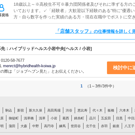
18歳以上～※高校生不可※暴力団関係者及びそれに準ずる方の
いております。✓「経験者」大歓迎以下経験のある"特に"優遇
募資格
方・自ら数字を作った実績のある方・現在在職中でポストに空
方・ご自身の力で店舗を運営したいと考えている方✓「未経験
方はスピード出世もあり得ます。誰にでも出来る簡単なWEBサ
「店舗スタッフ」
の仕事情報を詳しく
ていただきます。あなたの頑張りと結果に応じて随時「昇給」
みたいと考えている異業種の方大歓迎です。
募先：
ハイブリッドヘルス小岩中央
[ヘルス / 小岩]
0120-58-7677
L
menrct@hybridhealth-koiwa.jp
検討中に
話の際は「ジョブヘブン見た」とお伝えください。
1
（1～3件/3件中）
白
駒込
新宿
新大久保
高田馬場
渋谷
恵比寿
代々木
板橋
六本木
吉原
御徒町
浅草橋
浅草
小岩
葛西
錦糸町
品川
五反田
目黒
中目
有明
蒲田
大森
中野
高円寺
練馬
世田谷
北千住
赤羽
銀座
八王子