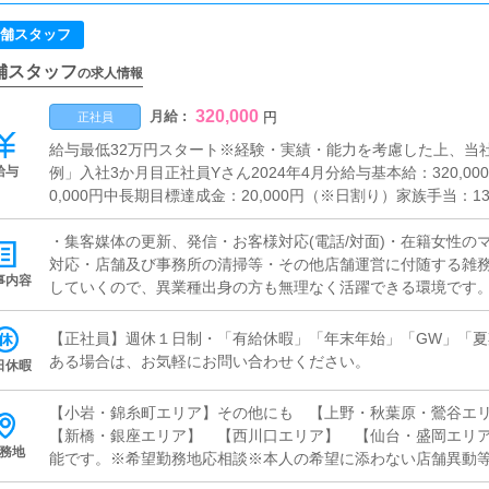
舗スタッフ
舗スタッフ
の求人情報
320,000
月給 :
円
正社員
給与最低32万円スタート※経験・実績・能力を考慮した上、当
給与
例」入社3か月目正社員Yさん2024年4月分給与基本給：320,00
0,000円中長期目標達成金：20,000円（※日割り）家族手当：13,
給：408,640円
・集客媒体の更新、発信・お客様対応(電話/対面)・在籍女性の
対応・店舗及び事務所の清掃等・その他店舗運営に付随する雑
事内容
していくので、異業種出身の方も無理なく活躍できる環境です
【正社員】週休１日制・「有給休暇」「年末年始」「GW」「
ある場合は、お気軽にお問い合わせください。
日休暇
【小岩・錦糸町エリア】その他にも 【上野・秋葉原・鶯谷エ
【新橋・銀座エリア】 【西川口エリア】 【仙台・盛岡エリ
務地
能です。※希望勤務地応相談※本人の希望に添わない店舗異動