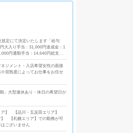
社規定にて決定いたします「給与
0円大入り手当：31,000円達成金：1
000円通勤手当：14,640円総支
マネジメント・入店希望女性の面接
務※習熟度によってお仕事をお任せ
。
夏期」大型連休あり・休日の希望日が
リア】 【品川・五反田エリア】
ア】 【札幌エリア】での勤務が可
等はございません