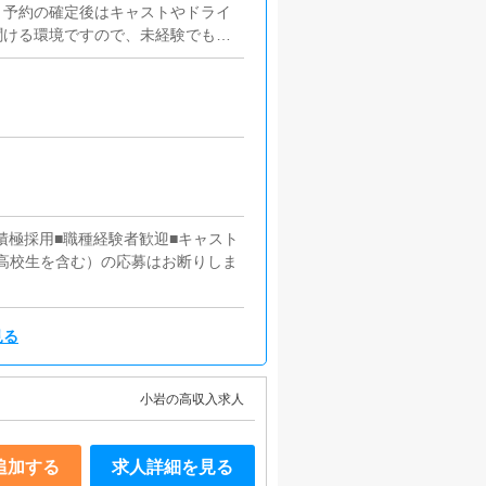
。予約の確定後はキャストやドライ
聞ける環境ですので、未経験でも安
な企画を提案していただきます。
ストの方の入店数の増加】など、売
理お店で働いていただいているキャ
）などの使い方などのアドバイスを
ルサイト等の店舗情報更新作業を行
グの作成となります。基本的にはボ
ングで文字が入力出来れば問題あり
お客様やキャストの方に快適にお過
、積極採用■職種経験者歓迎■キャスト
ただきます。
（高校生を含む）の応募はお断りしま
見る
小岩の高収入求人
追加する
求人詳細を見る