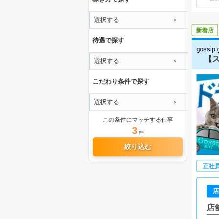
選択する
新着店
待遇で探す
gossip
【ス
選択する
こだわり条件で探す
選択する
この条件にマッチする仕事
3
件
絞り込む
正社
店
店