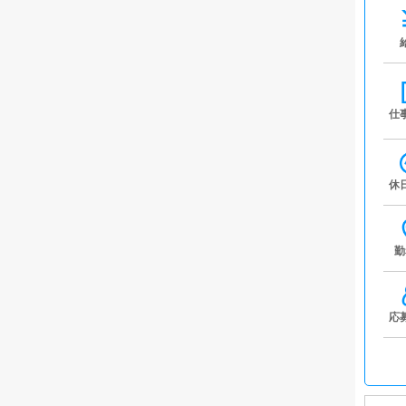
仕
休
勤
応