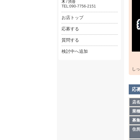
木
/
渋谷
TEL:090-7756-2151
お店トップ
応募する
質問する
検討中へ追加
しっ
応
店
業
募
住