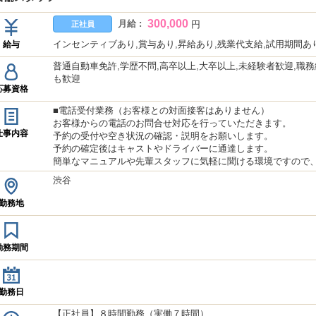
300,000
月給 :
円
正社員
インセンティブあり,賞与あり,昇給あり,残業代支給,試用期間あ
給与
普通自動車免許,学歴不問,高卒以上,大卒以上,未経験者歓迎,職務
も歓迎
応募資格
■電話受付業務（お客様との対面接客はありません）
お客様からの電話のお問合せ対応を行っていただきます。
仕事内容
予約の受付や空き状況の確認・説明をお願いします。
予約の確定後はキャストやドライバーに通達します。
簡単なマニュアルや先輩スタッフに気軽に聞ける環境ですので
渋谷
勤務地
勤務期間
勤務日
【正社員】８時間勤務（実働７時間）,