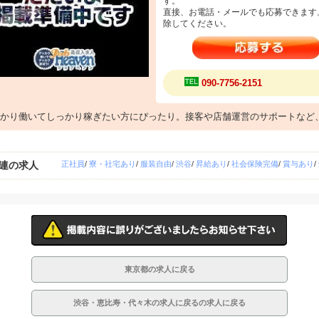
す。
直接、お電話・メールでも応募できます
除してください。
090-7756-2151
かり働いてしっかり稼ぎたい方にぴったり。接客や店舗運営のサポートなど
連の求人
正社員
/
寮・社宅あり
/
服装自由
/
渋谷
/
昇給あり
/
社会保険完備
/
賞与あり
/
東京都の求人に戻る
渋谷・恵比寿・代々木の求人に戻るの求人に戻る