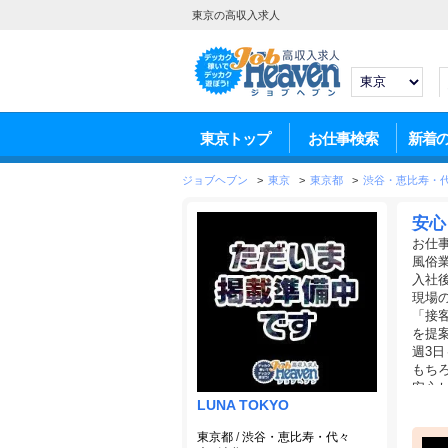
東京の高収入求人
東京トップ
お仕事検索
新着
ジョブヘブン
>
東京
>
東京都
>
渋谷・恵比寿・
安心
お仕
風俗
入社
現場
「接
を提
週3
もち
安心
LUNA TOKYO
東京都
/
渋谷・恵比寿・代々