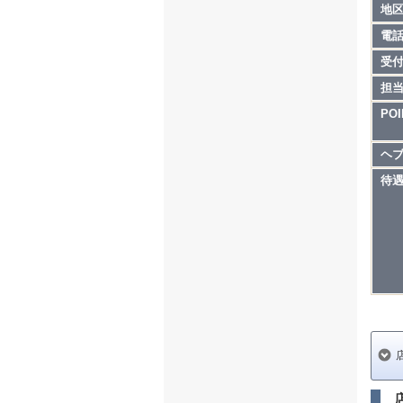
地
電
受
担
POI
ヘ
待