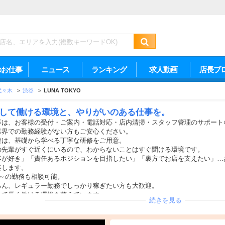
のお仕事
ニュース
ランキング
求人動画
店長ブ
代々木
>
渋谷
>
LUNA TOKYO
して働ける環境と、やりがいのある仕事を。
事は、お客様の受付・ご案内・電話対応・店内清掃・スタッフ管理のサポート
業界での勤務経験がない方もご安心ください。
後は、基礎から学べる丁寧な研修をご用意。
の先輩がすぐ近くにいるので、わからないことはすぐ聞ける環境です。
客が好き」「責任あるポジションを目指したい」「裏方でお店を支えたい」…
案します。
日～の勤務も相談可能。
ろん、レギュラー勤務でしっかり稼ぎたい方も大歓迎。
して長く働ける環境を整えています。
続きを見る