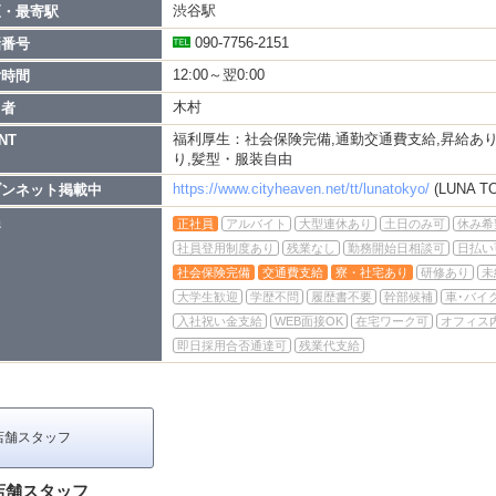
渋谷駅
区・最寄駅
090-7756-2151
話番号
12:00～翌0:00
付時間
木村
当者
福利厚生：社会保険完備,通勤交通費支給,昇給あり
NT
り,髪型・服装自由
https://www.cityheaven.net/tt/lunatokyo/
(LUNA T
ブンネット掲載中
遇
正社員
アルバイト
大型連休あり
土日のみ可
休み希
社員登用制度あり
残業なし
勤務開始日相談可
日払い
社会保険完備
交通費支給
寮・社宅あり
研修あり
未
大学生歓迎
学歴不問
履歴書不要
幹部候補
車･バイ
入社祝い金支給
WEB面接OK
在宅ワーク可
オフィス
即日採用合否通達可
残業代支給
店舗スタッフ
店舗スタッフ