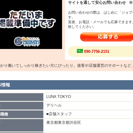
サイトを通して安心お問い合わせ
※
お問い合わせの際は、はじめに「ジョブ
す。
直接、お電話・メールでも応募できます
除してください。
090-7756-2151
かり働いてしっかり稼ぎたい方にぴったり。接客や店舗運営のサポートなど
募情報
LUNA TOKYO
名
デリヘル
種
■店舗スタッフ
集職種
東京都東京都渋谷区
所