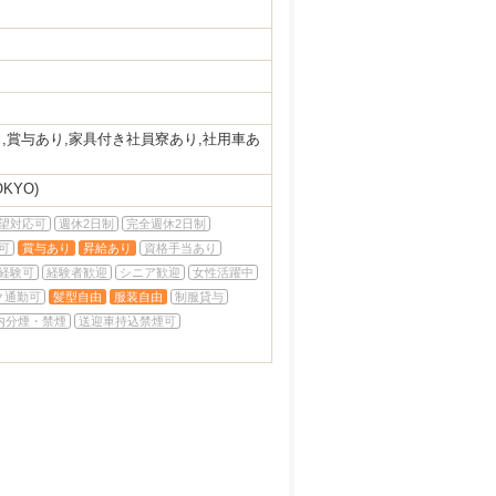
,賞与あり,家具付き社員寮あり,社用車あ
OKYO)
望対応可
週休2日制
完全週休2日制
可
賞与あり
昇給あり
資格手当あり
経験可
経験者歓迎
シニア歓迎
女性活躍中
ク通勤可
髪型自由
服装自由
制服貸与
内分煙・禁煙
送迎車持込禁煙可