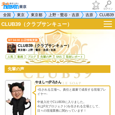
検討中
ログイン
全国
東京
東京都
上野・鶯谷・吉原
吉原
CLUB
t
CLUB39（クラブサンキュー）
o
g
g
l
8/7 04:00 お店情報更新
e
CLUB39（クラブサンキュー）
n
a
東京都
/
上野・鶯谷・吉原
/
吉原
v
人気
動画
ブログ
先輩の声
SNS
取材レポート
i
g
a
先輩の声
t
i
o
n
やましー(PJ)さん
-任される立場へ。責任と裁量で成長する現場プレ
イヤー-
中途入社でCLUB39に入りました。
今はPJ(プロジェクト)を任される立場として、
日々の現場業務に関わっています！