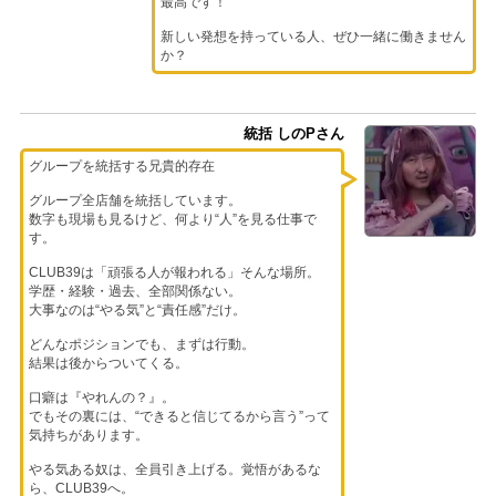
最高です！
新しい発想を持っている人、ぜひ一緒に働きません
か？
統括 しのPさん
グループを統括する兄貴的存在
グループ全店舗を統括しています。
数字も現場も見るけど、何より“人”を見る仕事で
す。
CLUB39は「頑張る人が報われる」そんな場所。
学歴・経験・過去、全部関係ない。
大事なのは“やる気”と“責任感”だけ。
どんなポジションでも、まずは行動。
結果は後からついてくる。
口癖は『やれんの？』。
でもその裏には、“できると信じてるから言う”って
気持ちがあります。
やる気ある奴は、全員引き上げる。覚悟があるな
ら、CLUB39へ。