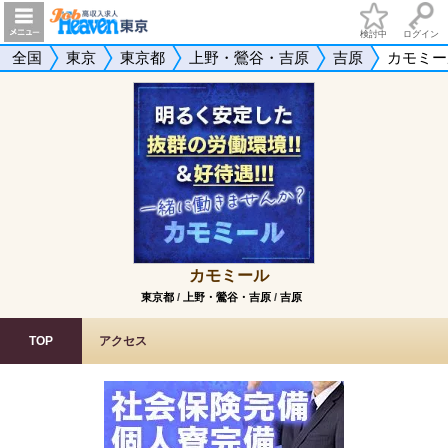
検討中
ログイン
全国
東京
東京都
上野・鶯谷・吉原
吉原
カモミー
カモミール
東京都
/
上野・鶯谷・吉原
/
吉原
TOP
アクセス