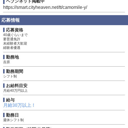
ヘブンネット掲載中
https://smart.cityheaven.net/tt/camomile-y/
応募情報
応募資格
40歳ぐらいまで
要普通免許
未経験者大歓迎
経験者優遇
勤務地
吉原
勤務期間
シフト制
お給料目安
月給40万円以上
給与
月給30万以上！
勤務日
週休シフト制