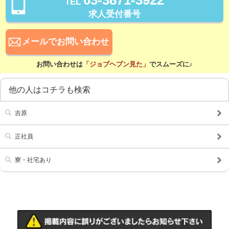
TEL
待遇
求人受付番号
社会保険完備
交通費支給
寮・社宅あり
研修あり
メールでお問い合わせ
こだわり
お問い合わせは
「ジョブヘブン見た」
でスムーズに♪
未経験可
経験者歓迎
他の人はコチラも検索
シニア歓迎
女性活躍中
大学生歓迎
学歴不問
吉原
履歴書不要
幹部候補
正社員
車･バイク通勤可
制服貸与
寮・社宅あり
入社祝い金支給
WEB面接OK
在宅ワーク可
オフィス内分煙・禁煙
送迎車持込禁煙可
即日採用合否通達可
残業代支給