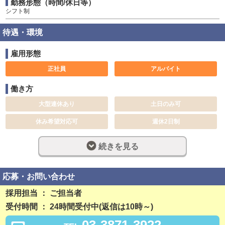
勤務形態（時間/休日等）
シフト制
待遇・環境
雇用形態
正社員
アルバイト
働き方
大型連休あり
土日のみ可
休み希望対応可
週休2日制
完全週休2日制
社員登用制度あり
続きを見る
残業なし
勤務開始日相談可
応募・お問い合わせ
稼ぎ方
日払い可
賞与あり
採用担当 ： ご担当者
受付時間 ： 24時間受付中(返信は10時～)
昇給あり
資格手当あり
03-3871-3922