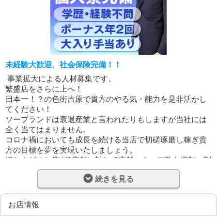
未経験大歓迎、社会保険完備！！
事業拡大による人材募集です。
繁盛店をさらに上へ！
日本一！？の色街吉原で貴方のやる気・能力を是非活かし
てください！
ソープランドは衰退産業と言われたりもしますが当社には
全く当てはまりません。
コロナ禍においても成長を続ける当店で切磋琢磨し稼ぎ貴
方の目標を夢を実現いたしましょう。
ほとんどのお店が1店舗に対して店舗スタッフ数を抑制・削
減する昨今、当社のモットーは男子スタッフの拡充・増員
続きを見る
こそ超繁盛店をキープ・向上する必要事項だと考えます。
人材に余裕が無いお店は無意識のうちに攻めの姿勢を忘れ
抑制・遠慮してしまいますが、
お店情報
適正な人材の余裕はその余裕を活かし攻め、より向上しよ