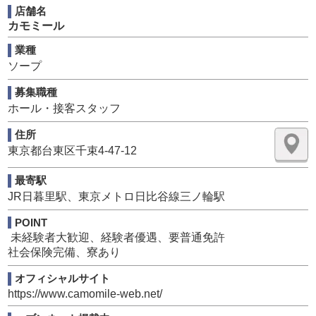
うと心理を働かせます！
店舗名
常に時代を読み変化を厭わない当社で一緒に働きましょ
カモミール
う！
業種
風俗業では希少な社会保険完備。
ソープ
寮も各個人に個室が提供されます。
募集職種
業界トップクラスの定着率で労働環境は抜群！！
業界のイメージを払拭するほどのクリーンで明るい環境！
ホール・接客スタッフ
住所
東京都台東区千束4-47-12
最寄駅
JR日暮里駅、東京メトロ日比谷線三ノ輪駅
POINT
未経験者大歓迎、経験者優遇、要普通免許
社会保険完備、寮あり
オフィシャルサイト
https://www.camomile-web.net/