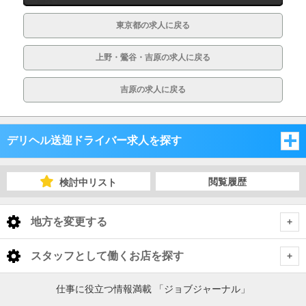
東京都の求人に戻る
上野・鶯谷・吉原の求人に戻る
吉原の求人に戻る
デリヘル送迎ドライバー求人を探す
東京都
閲覧履歴
検討中リスト
東京都
地方を変更する
東京都 デリヘル送迎ドライバー
<
全国トップ
スタッフとして働くお店を探す
池袋・巣鴨・大塚
北海道 男性高収入
仕事に役立つ情報満載 「ジョブジャーナル」
東京都