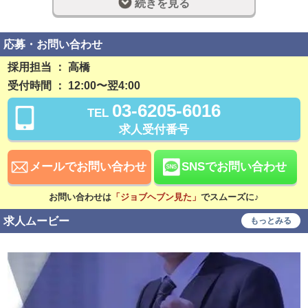
続きを見る
完全週休2日制
社員登用制度あり
残業なし
勤務開始日相談可
応募・お問い合わせ
採用担当 ： 高橋
稼ぎ方
受付時間 ： 12:00〜翌4:00
日払い可
週払い可
03-6205-6016
TEL
賞与あり
昇給あり
求人受付番号
資格手当あり
待遇
メールでお問い合わせ
SNSでお問い合わせ
社会保険完備
交通費支給
お問い合わせは
「ジョブヘブン見た」
でスムーズに♪
寮・社宅あり
研修あり
求人ムービー
もっとみる
こだわり
未経験可
経験者歓迎
中･高齢者歓迎
シニア歓迎
女性歓迎
女性活躍中