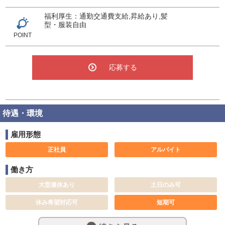
福利厚生：通勤交通費支給,昇給あり,髪
型・服装自由
POINT
応募する
待遇・環境
雇用形態
正社員
アルバイト
働き方
大型連休あり
土日のみ可
休み希望対応可
短期可
長期歓迎
週休2日制