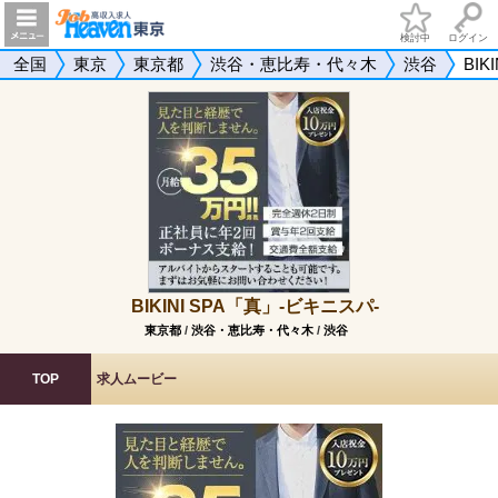
検討中
ログイン
全国
東京
東京都
渋谷・恵比寿・代々木
渋谷
BIK
BIKINI SPA「真」-ビキニスパ-
東京都
/
渋谷・恵比寿・代々木
/
渋谷
TOP
求人ムービー