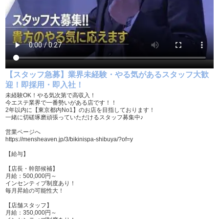
大学生歓迎
主婦・主夫歓迎
即日勤務可
掛け持ち可
学歴不問
履歴書不要
幹部候補
車･バイク通勤可
【スタッフ急募】業界未経験・やる気があるスタッフ大歓
髪型自由
服装自由
迎！即採用・即入社！
未経験OK！やる気次第で高収入！
制服貸与
道具･備品貸与
今エステ業界で一番勢いがある店です！！
2年以内に【東京都内No1】のお店を目指しております！
一緒に切磋琢磨頑張っていただけるスタッフ募集中♪
入社祝い金支給
勤務地相談
営業ページへ
WEB面接OK
在宅ワーク可
https://mensheaven.jp/3/bikinispa-shibuya/?of=y
オフィス内分煙・禁煙
送迎車持込禁煙可
【給与】
【店長・幹部候補】
即日採用合否通達可
残業代支給
月給：500,000円～
インセンティブ制度あり！
毎月昇給の可能性大！
【店舗スタッフ】
月給：350,000円～