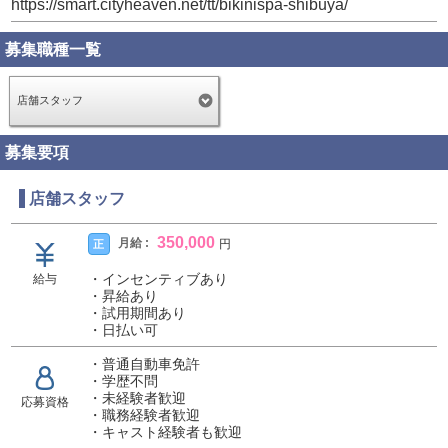
https://smart.cityheaven.net/tt/bikinispa-shibuya/
募集職種一覧
店舗スタッフ
募集要項
店舗スタッフ
350,000
月給 :
正
円
・インセンティブあり
給与
・昇給あり
・試用期間あり
・日払い可
・普通自動車免許
・学歴不問
・未経験者歓迎
応募資格
・職務経験者歓迎
・キャスト経験者も歓迎