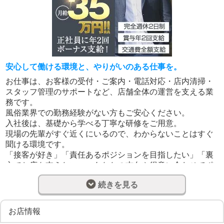
安心して働ける環境と、やりがいのある仕事を。
お仕事は、お客様の受付・ご案内・電話対応・店内清掃・
スタッフ管理のサポートなど、店舗全体の運営を支える業
務です。
風俗業界での勤務経験がない方もご安心ください。
入社後は、基礎から学べる丁寧な研修をご用意。
現場の先輩がすぐ近くにいるので、わからないことはすぐ
聞ける環境です。
「接客が好き」「責任あるポジションを目指したい」「裏
方でお店を支えたい」…あなたの志向や得意に合わせてポ
ジションを提案します。
続きを見る
週3日～の勤務も相談可能。
もちろん、レギュラー勤務でしっかり稼ぎたい方も大歓
迎。
お店情報
安心して長く働ける環境を整えています。