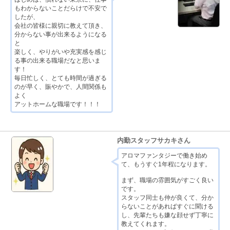
もわからないことだらけで不安で
したが、
会社の皆様に親切に教えて頂き、
分からない事が出来るようになる
と
楽しく、やりがいや充実感を感じ
る事の出来る職場だなと思いま
す！
毎日忙しく、とても時間が過ぎる
のが早く、賑やかで、人間関係も
よく
アットホームな職場です！！！
内勤スタッフサカキさん
アロマファンタジーで働き始め
て、もうすぐ1年程になります。
まず、職場の雰囲気がすごく良い
です。
スタッフ同士も仲が良くて、分か
らないことがあればすぐに聞ける
し、先輩たちも嫌な顔せず丁寧に
教えてくれます。