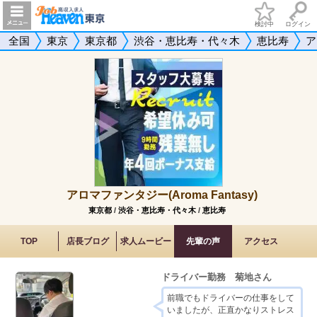
検討中
ログイン
全国
東京
東京都
渋谷・恵比寿・代々木
恵比寿
ア
アロマファンタジー(Aroma Fantasy)
東京都
/
渋谷・恵比寿・代々木
/
恵比寿
TOP
店長ブログ
求人ムービー
先輩の声
アクセス
ドライバー勤務 菊地さん
前職でもドライバーの仕事をして
いましたが、正直かなりストレス