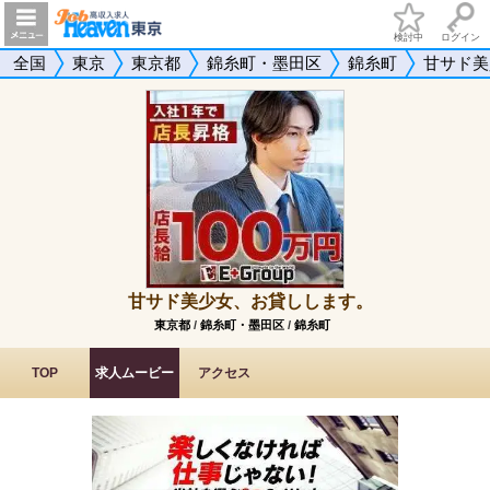
検討中
ログイン
全国
東京
東京都
錦糸町・墨田区
錦糸町
甘サド美
甘サド美少女、お貸しします。
東京都
/
錦糸町・墨田区
/
錦糸町
TOP
求人ムービー
アクセス