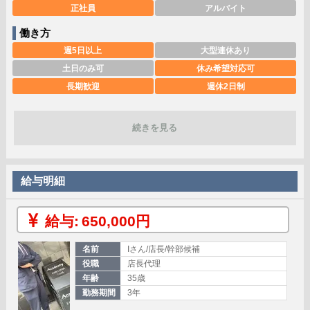
正社員
アルバイト
働き方
週5日以上
大型連休あり
土日のみ可
休み希望対応可
長期歓迎
週休2日制
完全週休2日制
深夜勤務
社員登用制度あり
残業なし
続きを見る
勤務開始日相談可
稼ぎ方
給与明細
日払い可
賞与あり
昇給あり
資格手当あり
給与:
650,000円
待遇
社会保険完備
交通費支給
名前
Iさん/店長/幹部候補
寮・社宅あり
研修あり
役職
店長代理
年齢
35歳
こだわり
勤務期間
3年
未経験可
経験者歓迎