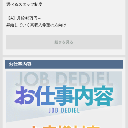
選べるスタッフ制度
【A】月給43万円～
昇給していく高収入希望の方向け
【B】月給28万円～
続きを見る
残業/転勤なしで生活重視希望の方向け
頑張りと結果は正当に評価し、昇給・昇格に即反映します。
お仕事内容
②年齢や学歴は
一切関係なし
20代・学歴なしでも、
30代・業界未経験などでも問題ございません。
③長く働いていただくにあたって