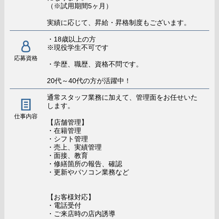
（※試用期間5ヶ月）
実績に応じて、昇給・昇格制度もございます。
・18歳以上の方
※現役学生不可です
応募資格
・学歴、職歴、資格不問です。
20代～40代の方が活躍中！
通常スタッフ業務に加えて、管理面をお任せいた
します。
仕事内容
【店舗管理】
・在籍管理
・シフト管理
・売上、実績管理
・面接、教育
・修繕箇所の報告、確認
・更新やパソコン業務など
【お客様対応】
・電話受付
・ご来店時の店内誘導