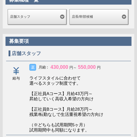
勤務期間
6
店舗スタッフ
店長/幹部候補
給与明細
基本給: 270,000円
役職手当: 60,000円
歩合: 170,000円
総額:500,000円
募集要項
店舗スタッフ
スタッフのホンネ!
主な仕事は店舗責任者のサポート、基本的な事
430,000
550,000
月給 :
正
円
～
円
務作業と接客です。 この仕事の面白さは努力した分
だけ結果が返ってくるところです！ 売り上げが伸び
ライフスタイルに合わせて
給与
選べるスタッフ制度です。
たときやお客様から高い評価を頂いた時、自分の成
果として実感出来ます！それがお給料に返ってくる
【正社員Aコース】月給43万円～
ことも良いことの一つですね！ 大手グループだから
昇給していく高収入希望の方向け
出来る福利厚生にも満足してます！
【正社員Bコース】月給28万円～
残業/転勤なしで生活重視希望の方向け
給与:
455,000円
（※どちらも試用期間5ヶ月）
試用期間中も同額になります。
名前
Eさん/店舗スタッフ