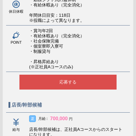
・有給休暇あり（完全消化）
休日休暇
年間休日目安：118日
※役職によって異なります。
・賞与年2回
・有給休暇あり（完全消化）
・社会保険完備
POINT
・個室寮即入寮可
・制服貸与
・昇格昇給あり
(※正社員Aコースのみ)
応募する
店長/幹部候補
700,000
月給 :
正
円
店長/幹部候補は、正社員Aコースからのスタート
給与
になります。