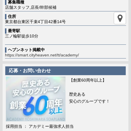
募集職種
店舗スタッフ,店長/幹部候補
住所
東京都台東区千束4丁目42番14号
最寄駅
三ノ輪駅徒歩10分
ヘブンネット掲載中
https://smart.cityheaven.net/tt/academy/
応募・お問い合わせ
【創業60周年以上】
歴史ある
安心のグループです！
採用担当 ： アカデミー最強求人担当