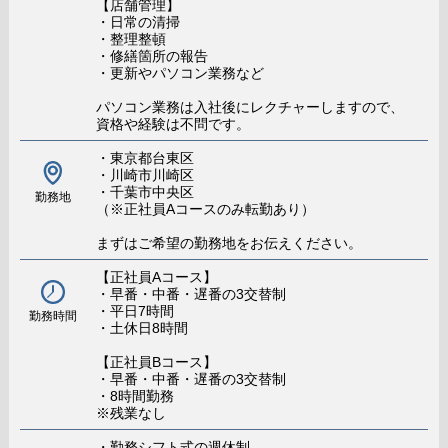
【店舗管理】
名前
Hさん/店舗スタッフ
・日常の清掃
役職
社員
・整理整頓
・修繕箇所の報告
年齢
40歳
・更新やパソコン業務など
勤務期間
3ヵ月
パソコン業務は入社後にレクチャーしますので、
資格や経験は不問です。
給与明細
基本給: 250,000円
・東京都台東区
役職手当: 50,000円
・川崎市川崎区
歩合: 130,000円
・千葉市中央区
勤務地
総額:430,000円
（※正社員Aコースのみ転勤あり）
まずはご希望の勤務地をお伝えください。
スタッフのホンネ!
【正社員Aコース】
夜職からこの業界に転職しました！ 前職では勤
・早番・中番・遅番の3交替制
務時間が不安定で、中々自分の時間が取れませんで
・平日7時間
勤務時間
したが、今の職場は違います。しっかり勤務時間も
・土休日8時間
決まっておりますし、残業になった場合はちゃんと
【正社員Bコース】
分単位で残業代も出ます。 まだ入社したばかりで分
・早番・中番・遅番の3交替制
からなことも多いですが、周りのサポートが手厚い
・8時間勤務
ので不安なく働いております。 お給料も大満足で
※残業なし
す！
・勤務シフト式の週休制