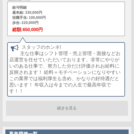
シニア歓迎
女性歓迎
給与明細
基本給: 330,000円
女性活躍中
大学生歓迎
役職手当: 100,000円
学歴不問
履歴書不要
歩合: 220,000円
幹部候補
車･バイク通勤可
総額:650,000円
制服貸与
道具･備品貸与
入社祝い金支給
勤務地相談
スタッフのホンネ!
WEB面接OK
在宅ワーク可
主な仕事はシフト管理・売上管理・面接などお
店運営を任せていただいております。非常にやりが
オフィス内分煙・禁煙
送迎車持込禁煙可
いのある仕事で、努力した分だけ評価されお給料に
即日採用合否通達可
残業代支給
反映されます！ 給料＝モチベーションになりやすい
この業界では福利厚生も含め、かなりの好待遇だと
思います！ 年収入は今までの人生で最高年収で
す！！
給与:
500,000円
続きを見る
名前
Sさん/店舗スタッフ
役職
課長代理
年齢
48歳
募集職種一覧