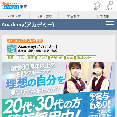
検討中
ログイン
全国
東京
東京都
上野・鶯谷・吉原
吉原
Acade
仕事内容
待遇・環境
募集要項
お店情報
t
Academy(アカデミー)
o
g
g
l
8/7 19:17 店長ブログ更新
e
Academy(アカデミー)
n
a
東京都
/
上野・鶯谷・吉原
/
吉原
v
新着
人気
動画
ブログ
先輩の声
SNS
取材レポート
i
g
a
t
i
o
n