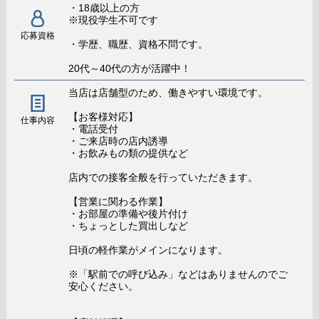
役職
主任
・18歳以上の方
年齢
29歳
※現役学生不可です
勤務期間
5年
応募資格
・学歴、職歴、資格不問です。
給与明細
20代～40代の方が活躍中！
基本給: 250,000円
役職手当: 55,000円
当店は店舗型のため、働きやすい環境です。
歩合: 150,000円
【お客様対応】
総額:455,000円
仕事内容
・電話受付
・ご来店時の店内誘導
・お飲みもの類の提供など
スタッフのホンネ!
前職はこの業界とは全く関係のない業種でし
店内での接客全般を行っていただきます。
た。 この業界のイメージはブラックな印象でした
【営業に関わる作業】
が、ここのグループはそんなことはなく、むしろ一
・お部屋の準備や後片付け
般職よりいいのでは？と感じてしまうほど。 評価基
・ちょっとした買出しなど
準もしっかりしていて、昇進までのプロセスもわか
日頃の軽作業がメインになります。
りやすいです！ これからもっと上を目指して頑張り
ます！
※「駅前での呼び込み」などはありませんのでご
安心ください。
給与:
430,000円