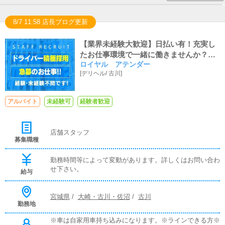
8/7 11:58 店長ブログ更新
【業界未経験大歓迎】日払い有！充実し
たお仕事環境で一緒に働きませんか？業
ロイヤル アテンダー
務拡大予定の為ご応募ください！
[
デリヘル
/
古川
]
アルバイト
未経験可
経験者歓迎
店舗スタッフ
募集職種
勤務時間等によって変動があります。詳しくはお問い合わ
せ下さい。
給与
宮城県
/
大崎・古川・佐沼
/
古川
勤務地
※車は自家用車持ち込みになります。※ラインできる方※