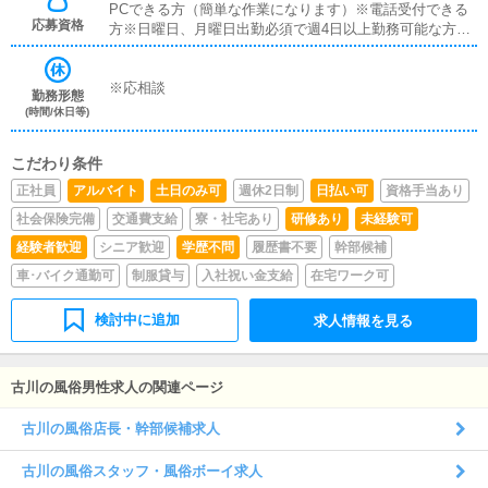
PCできる方（簡単な作業になります）※電話受付できる
応募資格
方※日曜日、月曜日出勤必須で週4日以上勤務可能な方。
※週6勤務のかた積極採用中
※応相談
勤務形態
(時間/休日等)
こだわり条件
正社員
アルバイト
土日のみ可
週休2日制
日払い可
資格手当あり
社会保険完備
交通費支給
寮・社宅あり
研修あり
未経験可
経験者歓迎
シニア歓迎
学歴不問
履歴書不要
幹部候補
車･バイク通勤可
制服貸与
入社祝い金支給
在宅ワーク可
検討中に追加
求人情報を見る
古川の風俗男性求人の関連ページ
古川の風俗店長・幹部候補求人
古川の風俗スタッフ・風俗ボーイ求人