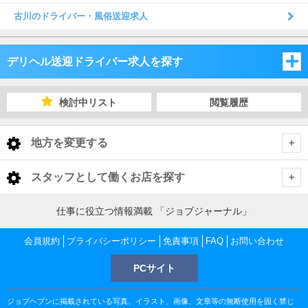
古川のドライバー・風俗送迎求人
デリヘル送迎ドライバー求人を探す
宮城県
検討中リスト
閲覧履歴
福島県
宮城県
地方を変更する
岩手県
福島県
宮城県 デリヘル送迎ドライバー
<
全国トップ
スタッフとして働くお店を探す
秋田県
岩手県
仙台市
福島県 デリヘル送迎ドライバー
北海道 男性高収入
北海道
仕事に役立つ情報満載 「ジョブジャーナル」
東北 男性高収入
山形県
秋田県
中通り
岩手県 デリヘル送迎ドライバー
大崎・古川・佐沼
仙台市 デリヘル送迎ドライバー
会員規約
北海道 男性高収入
プライバシーポリシー
免責事項
FAQ
お問い合わせ
宮城県
南関東 男性高収入
すすきの 男性高収入
山形県
PCサイト
盛岡市
秋田県 デリヘル送迎ドライバー
浜通り
松島・塩釜・石巻
中通り デリヘル送迎ドライバー
仙台 デリヘル送迎ドライバー
大崎・古川・佐沼 デリヘル送迎ドライバー
仙台 男性高収入
甲信越 男性高収入
福島県
札幌 男性高収入
宮城 男性高収入
ジョブヘブンに掲載されている写真、イラスト、画像、文章等の無断使用を固く禁じ
北関東 男性高収入
秋田市
山形県 デリヘル送迎ドライバー
花巻・北上・遠野
盛岡市 デリヘル送迎ドライバー
福島 デリヘル送迎ドライバー
浜通り デリヘル送迎ドライバー
古川 デリヘル送迎ドライバー
松島・塩釜・石巻 デリヘル送迎ドライバー