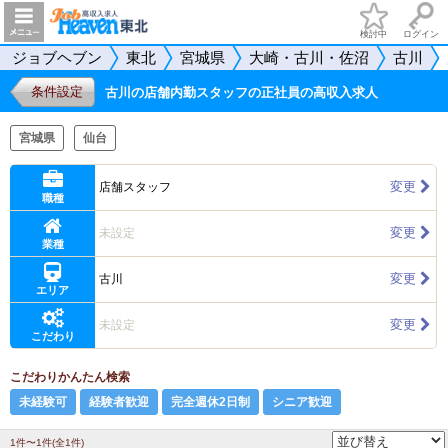
検討中
ログイン
ジョブヘブン
東北
宮城県
大崎・古川・佐沼
古川
条件設定
古川の店舗内勤スタッフの正社員の高収入求人
宮城県
仙台
変更
店舗スタッフ
職種
変更
未設定
業種
変更
古川
エリア
変更
未設定
こだわり
こだわりかんたん検索
未経験可
経験者歓迎
完全週休2日制
シニア歓迎
1件〜1件(全1件)