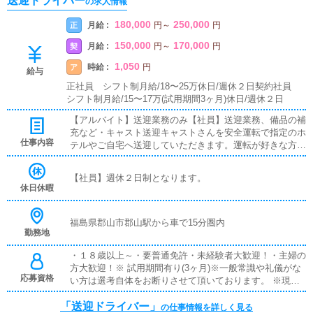
送迎ドライバー
の求人情報
180,000
250,000
月給 :
正
円
～
円
150,000
170,000
月給 :
契
円
～
円
1,050
時給 :
ア
円
給与
正社員 シフト制月給/18〜25万休日/週休２日契約社員
シフト制月給/15〜17万(試用期間3ヶ月)休日/週休２日
【アルバイト】送迎業務のみ【社員】送迎業務、備品の補
充など・キャスト送迎キャストさんを安全運転で指定のホ
仕事内容
テルやご自宅へ送迎していただきます。運転が好きな方に
おすすめです。・備品管理などの軽作業事務所内の備品等
整理を行っていただきます。
【社員】週休２日制となります。
休日休暇
福島県郡山市郡山駅から車で15分圏内
勤務地
・１８歳以上～・要普通免許・未経験者大歓迎！・主婦の
方大歓迎！※ 試用期間有り(3ヶ月)※一般常識や礼儀がな
応募資格
い方は選考自体をお断りさせて頂いております。 ※現
在、就業中の方や入社日の希望がある方は、ご相談いただ
「送迎ドライバー」
ければ調整させていただきます。 ※暴力団関係者の方又
の仕事情報を詳しく見る