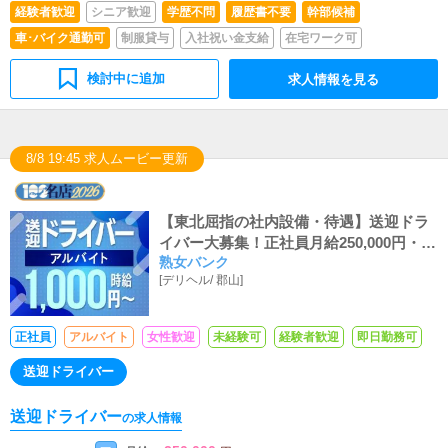
経験者歓迎
シニア歓迎
学歴不問
履歴書不要
幹部候補
車･バイク通勤可
制服貸与
入社祝い金支給
在宅ワーク可
検討中に追加
求人情報を見る
8/8 19:45 求人ムービー更新
【東北屈指の社内設備・待遇】送迎ドラ
イバー大募集！正社員月給250,000円・ア
熟女バンク
ルバイト時給1,050円！インセンティブ・
[
デリヘル
/
郡山
]
賞与・昇給ございます！エリアトップク
ラスを誇るGoodDayグループで一緒に働
きませんか？
正社員
アルバイト
女性歓迎
未経験可
経験者歓迎
即日勤務可
送迎ドライバー
送迎ドライバー
の求人情報