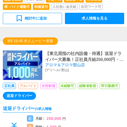
車･バイク通勤可
制服貸与
入社祝い金支給
在宅ワーク可
検討中に追加
求人情報を見る
8/8 19:48 求人ムービー更新
【東北屈指の社内設備・待遇】送迎ドラ
イバー大募集！正社員月給250,000円・ア
アロマ＆アロマ郡山店
ルバイト時給1,050円！インセンティブ・
[
デリヘル
/
郡山
]
賞与・昇給ございます！エリアトップク
ラスを誇るGoodDayグループで一緒に働
きませんか？
正社員
アルバイト
女性歓迎
未経験可
経験者歓迎
即日勤務可
送迎ドライバー
送迎ドライバー
の求人情報
250,000
月給 :
正
円
1,000
ア