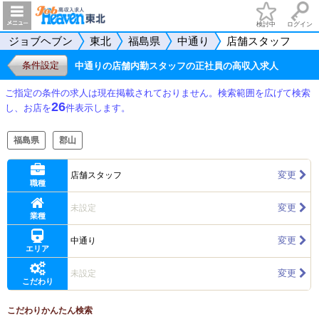
検討中
ログイン
ジョブヘブン
東北
福島県
中通り
店舗スタッフ
条件設定
中通りの店舗内勤スタッフの正社員の高収入求人
ご指定の条件の求人は現在掲載されておりません。検索範囲を広げて検索
26
し、お店を
件表示します。
福島県
郡山
変更
店舗スタッフ
職種
変更
未設定
業種
変更
中通り
エリア
変更
未設定
こだわり
こだわりかんたん検索