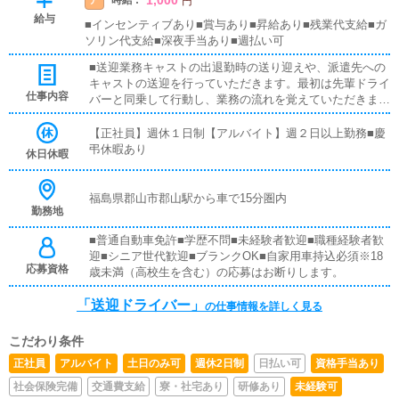
時給 :
円
給与
■インセンティブあり■賞与あり■昇給あり■残業代支給■ガ
ソリン代支給■深夜手当あり■週払い可
■送迎業務キャストの出退勤時の送り迎えや、派遣先への
キャストの送迎を行っていただきます。最初は先輩ドライ
仕事内容
バーと同乗して行動し、業務の流れを覚えていただきます
ので、未経験の方でも安心して働けます。お客様と対面で
接客をお願いすることはありません。ガソリン代・高速代
【正社員】週休１日制【アルバイト】週２日以上勤務■慶
は支給します。■清掃業務送迎業務の空き時間に、事務所
弔休暇あり
休日休暇
や待機室の清掃を行っていただきます。キャストの送迎に
使うお車の清掃もお願いします。
福島県郡山市郡山駅から車で15分圏内
勤務地
■普通自動車免許■学歴不問■未経験者歓迎■職種経験者歓
迎■シニア世代歓迎■ブランクOK■自家用車持込必須※18
応募資格
歳未満（高校生を含む）の応募はお断りします。
「送迎ドライバー」
の仕事情報を詳しく見る
こだわり条件
正社員
アルバイト
土日のみ可
週休2日制
日払い可
資格手当あり
社会保険完備
交通費支給
寮・社宅あり
研修あり
未経験可