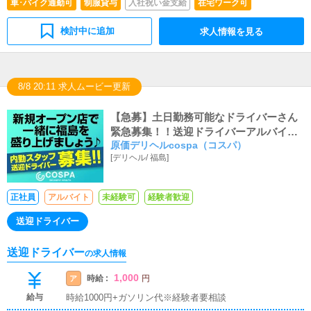
車･バイク通勤可
制服貸与
入社祝い金支給
在宅ワーク可
検討中に追加
求人情報を見る
8/8 20:11 求人ムービー更新
【急募】土日勤務可能なドライバーさん
緊急募集！！送迎ドライバーアルバイト
原価デリヘルcospa（コスパ）
時給1,000円+ガソリン代！レギュラー勤
[
デリヘル
/
福島
]
務に方はタイヤ交換・オイル交換代も支
給いたします！
正社員
アルバイト
未経験可
経験者歓迎
送迎ドライバー
送迎ドライバー
の求人情報
1,000
時給 :
ア
円
給与
時給1000円+ガソリン代※経験者要相談