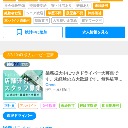
社会保険完備
交通費支給
寮・社宅あり
研修あり
未経験可
経験者歓迎
シニア歓迎
学歴不問
履歴書不要
幹部候補
車･バイク通勤可
制服貸与
入社祝い金支給
在宅ワーク可
検討中に追加
求人情報を見る
8/8 19:43 求人ムービー更新
業務拡大中につきドライバー大募集で
す。未経験の方大歓迎です。無料駐車場
Crest
有！ガソリン代・高速代支給！昇給もご
[
デリヘル
/
郡山
]
ざいますので頑張り次第では高収入も可
能です！
正社員
アルバイト
女性歓迎
未経験可
経験者歓迎
即日勤務可
送迎ドライバー