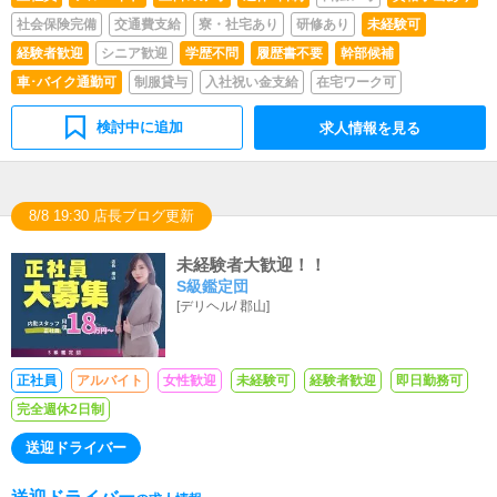
社会保険完備
交通費支給
寮・社宅あり
研修あり
未経験可
経験者歓迎
シニア歓迎
学歴不問
履歴書不要
幹部候補
車･バイク通勤可
制服貸与
入社祝い金支給
在宅ワーク可
検討中に追加
求人情報を見る
8/8 19:30 店長ブログ更新
未経験者大歓迎！！
S級鑑定団
[
デリヘル
/
郡山
]
正社員
アルバイト
女性歓迎
未経験可
経験者歓迎
即日勤務可
完全週休2日制
送迎ドライバー