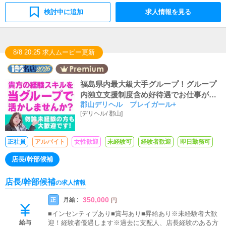
検討中に追加
求人情報を見る
8/8 20:25 求人ムービー更新
福島県内最大級大手グループ！グループ
内独立支援制度含め好待遇でお仕事が可
郡山デリヘル プレイガール+
能です！歩合制度有・社員登用制度有！
[
デリヘル
/
郡山
]
ほぼ全員が未経験からのスタートですの
で未経験の方も大歓迎です！
正社員
アルバイト
女性歓迎
未経験可
経験者歓迎
即日勤務可
店長/幹部候補
店長/幹部候補
の求人情報
350,000
月給 :
正
円
■インセンティブあり■賞与あり■昇給あり※未経験者大歓
給与
迎！経験者優遇します※過去に支配人、店長経験のある方