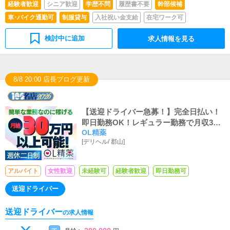
経験者歓迎
シニア歓迎
学歴不問
履歴書不要
幹部候補
車･バイク通勤可
制服貸与
入社祝い金支給
在宅ワーク可
検討中に追加
求人情報を見る
8/8 20:00 店長ブログ更新
【送迎ドライバー急募！】完全日払い！
即日勤務OK！レギュラー勤務で月収30
OL精薬
万円以上可能！賞与あり、昇給あり、 髪
[
デリヘル
/
郡山
]
型・服装自由、業務経費支給、年末年始
休暇可
アルバイト
女性歓迎
未経験可
経験者歓迎
即日勤務可
送迎ドライバー
送迎ドライバー
の求人情報