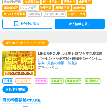
社会保険完備
交通費支給
寮・社宅あり
研修あり
未経験可
経験者歓迎
シニア歓迎
学歴不問
履歴書不要
幹部候補
車･バイク通勤可
制服貸与
入社祝い金支給
在宅ワーク可
検討中に追加
求人情報を見る
8/8 19:39 求人ムービー更新
LINE GROUPは仕事も遊びも本気度120
パーセント✨基本給+役職手当+インセン
福島♂風俗の神様 郡山店
ティブ+他手当で高収入が可能です！全
[
デリヘル
/
郡山
]
国グループですので今後まだまだ出店計
画もございます！
正社員
アルバイト
女性歓迎
未経験可
経験者歓迎
即日勤務可
店長/幹部候補
店長/幹部候補
の求人情報