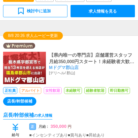
検討中に追加
求人情報を見る
8/8 20:26 求人ムービー更新
【県内唯一の専門店】店舗運営スタッフ
月給350,000円スタート！未経験者大歓
Mドグマ郡山店
迎！経験者優遇します！インセンティ
[
デリヘル
/
郡山
]
ブ・賞与・昇給等特別ボーナス有！スピ
ード昇給可能！
正社員
アルバイト
女性歓迎
未経験可
経験者歓迎
即日勤務可
店長/幹部候補
店長/幹部候補
の求人情報
350,000
月給 :
正
円
給与
■インセンティブあり■賞与あり■昇給あり