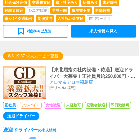
社会保険完備
交通費支給
寮・社宅あり
研修あり
未経験可
の作成となります。基本的にはボタンを押すだけや、ブロ
グの更新時に簡単に文字が入力出来れば問題ありません。
経験者歓迎
シニア歓迎
学歴不問
履歴書不要
幹部候補
PCが苦手な人でも簡単にできます。
車･バイク通勤可
制服貸与
入社祝い金支給
在宅ワーク可
検討中に追加
求人情報を見る
8/8 19:37 求人ムービー更新
【東北屈指の社内設備・待遇】送迎ドラ
イバー大募集！正社員月給250,000円・ア
アロマ＆アロマ福島店
ルバイト時給1,000円スタート！インセン
[
デリヘル
/
福島
]
ティブ・賞与・昇給ございます！エリア
トップクラスを誇るGoodDayグループで
一緒に働きませんか？
正社員
アルバイト
女性歓迎
未経験可
経験者歓迎
即日勤務可
送迎ドライバー
送迎ドライバー
の求人情報