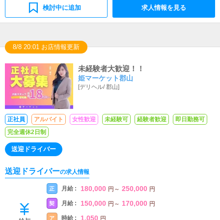
検討中に追加
求人情報を見る
8/8 20:01 お店情報更新
未経験者大歓迎！！
姫マーケット郡山
[
デリヘル
/
郡山
]
正社員
アルバイト
女性歓迎
未経験可
経験者歓迎
即日勤務可
完全週休2日制
送迎ドライバー
送迎ドライバー
の求人情報
180,000
250,000
月給 :
正
円
～
円
150,000
170,000
月給 :
契
円
～
円
1,050
時給 :
ア
円