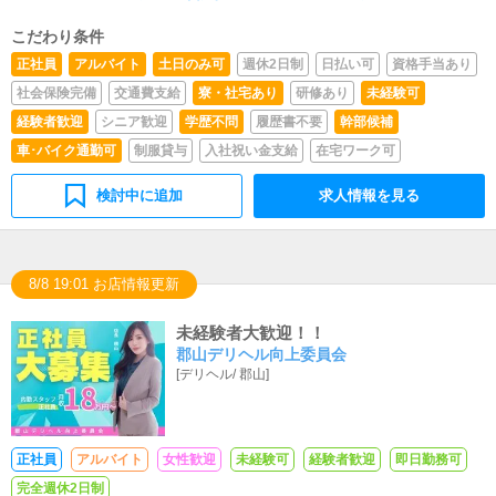
こだわり条件
正社員
アルバイト
土日のみ可
週休2日制
日払い可
資格手当あり
社会保険完備
交通費支給
寮・社宅あり
研修あり
未経験可
経験者歓迎
シニア歓迎
学歴不問
履歴書不要
幹部候補
車･バイク通勤可
制服貸与
入社祝い金支給
在宅ワーク可
検討中に追加
求人情報を見る
8/8 19:01 お店情報更新
未経験者大歓迎！！
郡山デリヘル向上委員会
[
デリヘル
/
郡山
]
正社員
アルバイト
女性歓迎
未経験可
経験者歓迎
即日勤務可
完全週休2日制