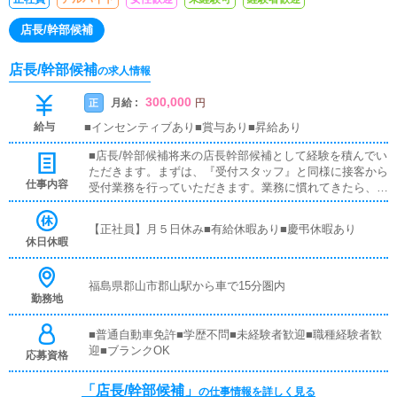
店長/幹部候補
店長/幹部候補
の求人情報
300,000
月給 :
正
円
給与
■インセンティブあり■賞与あり■昇給あり
■店長/幹部候補将来の店長幹部候補として経験を積んでい
ただきます。まずは、『受付スタッフ』と同様に接客から
仕事内容
受付業務を行っていただきます。業務に慣れてきたら、
『キャストの管理』や『経営に関わる業務』を順に覚えて
いただきます。早い方だと１年ぐらいで、店長として新し
【正社員】月５日休み■有給休暇あり■慶弔休暇あり
い店舗の運営をお任せします。■キャスト管理お店で働い
休日休暇
ていただいているキャストの方が稼げるようにインターネ
ットを使ったPR（写メ日記）などの使い方などのアドバ
イスを行っていただきます。■PC更新業務ヘブンネットな
福島県郡山市郡山駅から車で15分圏内
勤務地
ど、ポータルサイト等の店舗情報更新作業を行っていただ
きます。キャストの出勤情報やイベント、求人ブログの作
成となります。基本的にはボタンを押すだけや、ブログの
■普通自動車免許■学歴不問■未経験者歓迎■職種経験者歓
更新時に簡単に文字が入力出来れば問題ありません。PC
迎■ブランクOK
応募資格
が苦手な人でも簡単にできます。
「店長/幹部候補」
の仕事情報を詳しく見る