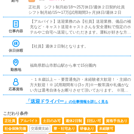
給与
正社員 シフト制月給/18〜25万休日/週休２日契約社員
シフト制月給/15〜17万(試用期間3ヶ月)休日/週休２日
【アルバイト】送迎業務のみ【社員】送迎業務、備品の補
充など・キャスト送迎キャストさんを安全運転で指定のホ
仕事内容
テルやご自宅へ送迎していただきます。運転が好きな方に
おすすめです。・備品管理などの軽作業事務所内の備品等
整理を行っていただきます。
【社員】週休２日制となります。
休日休暇
福島県郡山市郡山駅から車で15分圏内
勤務地
・１８歳以上～・要普通免許・未経験者大歓迎！・主婦の
方大歓迎！※ 試用期間有り(3ヶ月)※一般常識や礼儀がな
応募資格
い方は選考自体をお断りさせて頂いております。 ※現
在、就業中の方や入社日の希望がある方は、ご相談いただ
「送迎ドライバー」
ければ調整させていただきます。 ※暴力団関係者の方又
の仕事情報を詳しく見る
はそれに準ずる方のご応募は固くお断りいたしておりま
す。 ※18歳未満（高校生を含む）のご応募はお断りしま
こだわり条件
す。
正社員
アルバイト
土日のみ可
週休2日制
日払い可
資格手当あり
社会保険完備
交通費支給
寮・社宅あり
研修あり
未経験可