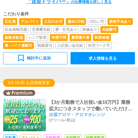
「送迎ドライバー」
の仕事情報を詳しく見る
こだわり条件
正社員
アルバイト
土日のみ可
週休2日制
日払い可
資格手当あり
社会保険完備
交通費支給
寮・社宅あり
研修あり
未経験可
経験者歓迎
シニア歓迎
学歴不問
履歴書不要
幹部候補
車･バイク通勤可
制服貸与
入社祝い金支給
在宅ワーク可
検討中に追加
求人情報を見る
8/8 19:05 お店情報更新
【3か月勤務で入社祝い金10万円】業務
拡大につきスタッフで働いていただける
出張アロマ・アロマオレンジ
方大募集！入社祝い金で3か月勤務いただ
[
デリヘル
/
郡山
]
いた方に最大10万円支給！売り上げ達成
ボーナスを毎月支給いたします！
正社員
アルバイト
女性歓迎
未経験可
経験者歓迎