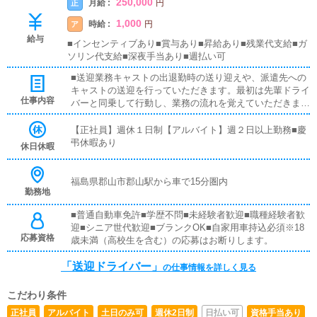
250,000
月給 :
正
円
1,000
時給 :
ア
円
給与
■インセンティブあり■賞与あり■昇給あり■残業代支給■ガ
ソリン代支給■深夜手当あり■週払い可
■送迎業務キャストの出退勤時の送り迎えや、派遣先への
キャストの送迎を行っていただきます。最初は先輩ドライ
仕事内容
バーと同乗して行動し、業務の流れを覚えていただきます
ので、未経験の方でも安心して働けます。お客様と対面で
接客をお願いすることはありません。ガソリン代・高速代
【正社員】週休１日制【アルバイト】週２日以上勤務■慶
は支給します。■清掃業務送迎業務の空き時間に、事務所
弔休暇あり
休日休暇
や待機室の清掃を行っていただきます。キャストの送迎に
使うお車の清掃もお願いします。
福島県郡山市郡山駅から車で15分圏内
勤務地
■普通自動車免許■学歴不問■未経験者歓迎■職種経験者歓
迎■シニア世代歓迎■ブランクOK■自家用車持込必須※18
応募資格
歳未満（高校生を含む）の応募はお断りします。
「送迎ドライバー」
の仕事情報を詳しく見る
こだわり条件
正社員
アルバイト
土日のみ可
週休2日制
日払い可
資格手当あり