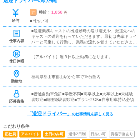
送迎ドライバー
の求人情報
1,050
時給 :
ア
円
給与
■日払い可
■送迎業務キャストの出退勤時の送り迎えや、派遣先への
キャストの送迎を行っていただきます。最初は先輩ドライ
仕事内容
バーと同乗して行動し、業務の流れを覚えていただきます
ので、未経験の方でも安心して働けます。お客様と対面で
接客をお願いすることはありません。ガソリン代・高速代
【アルバイト】週３日以上勤務になります。
は支給します。■清掃業務送迎業務の空き時間に、事務所
休日休暇
や待機室の清掃を行っていただきます。キャストの送迎に
使うお車の清掃もお願いします。
福島県郡山市郡山駅から車で15分圏内
勤務地
■普通自動車免許■学歴不問■高卒以上■大卒以上■未経験
者歓迎■職種経験者歓迎■ブランクOK■自家用車持込必須
応募資格
「送迎ドライバー」
の仕事情報を詳しく見る
こだわり条件
正社員
アルバイト
土日のみ可
週休2日制
日払い可
資格手当あり