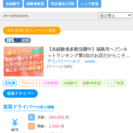
未経験可
経験者歓迎
完全週休2日制
シニア歓迎
1件〜26件(全26件)
8/8 20:40 求人ムービー更新
【未経験者多数活躍中】福島市ヘブンネ
ットランキング第1位のお店だからこその
デリバリーヘルス smile
高収入待遇！！ ダブルワークOK！年齢
[
デリヘル
/
福島
]
不問！やる気のある方積極採用いたしま
す！
正社員
アルバイト
女性歓迎
未経験可
経験者歓迎
シニア歓迎
送迎ドライバー
送迎ドライバー
の求人情報
250,000
月給 :
正
円
1,000
時給 :
ア
円
給与