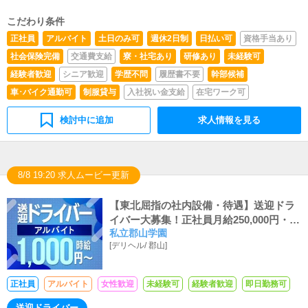
はそれに準ずる方のご応募は固くお断りいたしておりま
す。 ※18歳未満（高校生を含む）のご応募はお断りしま
こだわり条件
す。
正社員
アルバイト
土日のみ可
週休2日制
日払い可
資格手当あり
社会保険完備
交通費支給
寮・社宅あり
研修あり
未経験可
経験者歓迎
シニア歓迎
学歴不問
履歴書不要
幹部候補
車･バイク通勤可
制服貸与
入社祝い金支給
在宅ワーク可
検討中に追加
求人情報を見る
8/8 19:20 求人ムービー更新
【東北屈指の社内設備・待遇】送迎ドラ
イバー大募集！正社員月給250,000円・ア
私立郡山学園
ルバイト時給1,050円！インセンティブ・
[
デリヘル
/
郡山
]
賞与・昇給ございます！エリアトップク
ラスを誇るGoodDayグループで一緒に働
きませんか？
正社員
アルバイト
女性歓迎
未経験可
経験者歓迎
即日勤務可
送迎ドライバー