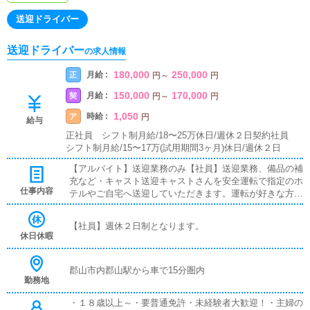
送迎ドライバー
送迎ドライバー
の求人情報
180,000
250,000
月給 :
正
円
～
円
150,000
170,000
月給 :
契
円
～
円
1,050
時給 :
ア
円
給与
正社員 シフト制月給/18〜25万休日/週休２日契約社員
シフト制月給/15〜17万(試用期間3ヶ月)休日/週休２日
【アルバイト】送迎業務のみ【社員】送迎業務、備品の補
充など・キャスト送迎キャストさんを安全運転で指定のホ
仕事内容
テルやご自宅へ送迎していただきます。運転が好きな方に
おすすめです。・備品管理などの軽作業事務所内の備品等
整理を行っていただきます。
【社員】週休２日制となります。
休日休暇
郡山市内郡山駅から車で15分圏内
勤務地
・１８歳以上～・要普通免許・未経験者大歓迎！・主婦の