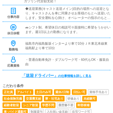
ガソリン代全額支給！
◆送迎業務(キャスト送迎メイン)目的の場所への送迎とな
り、キャストさんを車に同乗させお客様のもとへ送迎いた
仕事内容
します。安全運転を心掛け、オペレーターの指示のもと決
められた場所へ送迎する業務ですので未経験の方でも始め
やすいですよ。
🚗シフト制、希望休日の相談可※面接時に希望をうかがい
ます。週1日以上の勤務になります。
休日休暇
福島市内福島飯坂インターより車で10分ＪＲ東北本線東
福島駅より車で10分
勤務地
・普通自動車免許・ダブルワーク可・60代もOK・服装自
由
応募資格
「送迎ドライバー」
の仕事情報を詳しく見る
こだわり条件
正社員
アルバイト
土日のみ可
週休2日制
日払い可
資格手当あり
社会保険完備
交通費支給
寮・社宅あり
研修あり
未経験可
経験者歓迎
シニア歓迎
学歴不問
履歴書不要
幹部候補
車･バイク通勤可
制服貸与
入社祝い金支給
在宅ワーク可