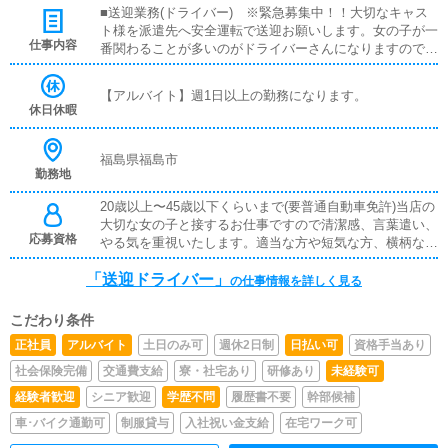
■送迎業務(ドライバー) ※緊急募集中！！大切なキャス
ト様を派遣先へ安全運転で送迎お願いします。女の子が一
仕事内容
番関わることが多いのがドライバーさんになりますので、
言葉遣いや清潔感を何よりも大切にしております。
【アルバイト】週1日以上の勤務になります。
休日休暇
福島県福島市
勤務地
20歳以上〜45歳以下くらいまで(要普通自動車免許)当店の
大切な女の子と接するお仕事ですので清潔感、言葉遣い、
応募資格
やる気を重視いたします。適当な方や短気な方、横柄な態
度の方は応募をご遠慮ください。頑張りに応じて給料は随
「送迎ドライバー」
時アップいたします。★ドライバー希望の方★・週2〜勤
の仕事情報を詳しく見る
務可能な方・マイカー持込必須→軽自動車可(軽バン不
可)、ガソリン代など諸経費支給・要普通自動車免許
こだわり条件
正社員
アルバイト
土日のみ可
週休2日制
日払い可
資格手当あり
社会保険完備
交通費支給
寮・社宅あり
研修あり
未経験可
経験者歓迎
シニア歓迎
学歴不問
履歴書不要
幹部候補
車･バイク通勤可
制服貸与
入社祝い金支給
在宅ワーク可