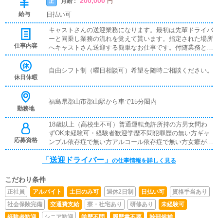
200,000
月給 :
正
円
給与
日払い可
キャストさんの送迎業務になります。最初は先輩ドライバ
ーと同乗し業務の流れを覚えて貰います。指定された場所
仕事内容
へキャストさん送迎する簡単なお仕事です。付随業務とし
て現場に両替を届けたりごく稀に待機場の清掃をお願いす
る場合もあります。
自由シフト制（曜日相談可）希望を随時ご相談ください。
休日休暇
福島県郡山市郡山駅から車で15分圏内
勤務地
18歳以上（高校生不可）普通運転免許所持の方男女問わ
ずOK未経験可・経験者歓迎学歴不問犯罪歴の無い方ギャ
応募資格
ンブル依存症で無い方アルコール依存症で無い方女癖が悪
く無い方反社会勢力との関わりが無い方最低限のコミュニ
「送迎ドライバー」
ケーションが取れる方長期勤務できる方カーナビやスマホ
の仕事情報を詳しく見る
の地図アプリを使える方
こだわり条件
正社員
アルバイト
土日のみ可
週休2日制
日払い可
資格手当あり
社会保険完備
交通費支給
寮・社宅あり
研修あり
未経験可
経験者歓迎
シニア歓迎
学歴不問
履歴書不要
幹部候補