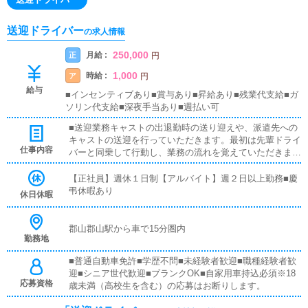
送迎ドライバー
の求人情報
250,000
月給 :
正
円
1,000
時給 :
ア
円
給与
■インセンティブあり■賞与あり■昇給あり■残業代支給■ガ
ソリン代支給■深夜手当あり■週払い可
■送迎業務キャストの出退勤時の送り迎えや、派遣先への
キャストの送迎を行っていただきます。最初は先輩ドライ
仕事内容
バーと同乗して行動し、業務の流れを覚えていただきます
ので、未経験の方でも安心して働けます。お客様と対面で
接客をお願いすることはありません。ガソリン代・高速代
【正社員】週休１日制【アルバイト】週２日以上勤務■慶
は支給します。■清掃業務送迎業務の空き時間に、事務所
弔休暇あり
休日休暇
や待機室の清掃を行っていただきます。キャストの送迎に
使うお車の清掃もお願いします。
郡山郡山駅から車で15分圏内
勤務地
■普通自動車免許■学歴不問■未経験者歓迎■職種経験者歓
迎■シニア世代歓迎■ブランクOK■自家用車持込必須※18
応募資格
歳未満（高校生を含む）の応募はお断りします。