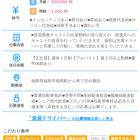
250,000
月給 :
正
円
1,000
時給 :
ア
円
給与
■インセンティブあり■賞与あり■昇給あり■残業代支給■ガ
ソリン代支給■深夜手当あり■週払い可
■送迎業務キャストの出退勤時の送り迎えや、派遣先への
キャストの送迎を行っていただきます。最初は先輩ドライ
仕事内容
バーと同乗して行動し、業務の流れを覚えていただきます
ので、未経験の方でも安心して働けます。お客様と対面で
接客をお願いすることはありません。ガソリン代・高速代
【正社員】週休１日制【アルバイト】週２日以上勤務■慶
は支給します。■清掃業務送迎業務の空き時間に、事務所
弔休暇あり
休日休暇
や待機室の清掃を行っていただきます。キャストの送迎に
使うお車の清掃もお願いします。
福島県福島市福島駅から車で15分圏内
勤務地
■普通自動車免許■学歴不問■未経験者歓迎■職種経験者歓
迎■シニア世代歓迎■ブランクOK■自家用車持込必須※18
応募資格
歳未満（高校生を含む）の応募はお断りします。
「送迎ドライバー」
の仕事情報を詳しく見る
こだわり条件
正社員
アルバイト
土日のみ可
週休2日制
日払い可
資格手当あり