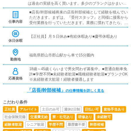
は過去の実績を高く買います。多少のブランクはかまいま
せん。
■店長/幹部候補将来の店長幹部候補として経験を積んでい
ただきます。まずは、『受付スタッフ』と同様に接客から
仕事内容
受付業務を行っていただきます。業務に慣れてきたら、
『キャストの管理』や『経営に関わる業務』を順に覚えて
いただきます。早い方だと１年ぐらいで、店長として新し
【正社員】月５日休み■有給休暇あり■慶弔休暇あり
い店舗の運営をお任せします。■キャスト管理お店で働い
休日休暇
ていただいているキャストの方が稼げるようにインターネ
ットを使ったPR（写メ日記）などの使い方などのアドバ
イスを行っていただきます。■PC更新業務ヘブンネットな
福島県郡山市郡山駅から車で15分圏内
勤務地
ど、ポータルサイト等の店舗情報更新作業を行っていただ
きます。キャストの出勤情報やイベント、求人ブログの作
18歳～45歳くらいまで男女問わず募集中。■普通自動車免
成となります。基本的にはボタンを押すだけや、ブログの
許■学歴不問■未経験者歓迎■職種経験者歓迎■ブランクOK
更新時に簡単に文字が入力出来れば問題ありません。PC
応募資格
※未経験者大歓迎！経験者優遇します
が苦手な人でも簡単にできます。
「店長/幹部候補」
の仕事情報を詳しく見る
こだわり条件
正社員
アルバイト
土日のみ可
週休2日制
日払い可
資格手当あり
社会保険完備
交通費支給
寮・社宅あり
研修あり
未経験可
経験者歓迎
シニア歓迎
学歴不問
履歴書不要
幹部候補