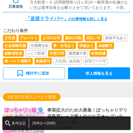
方大歓迎！※ 試用期間有り(1ヶ月)※一般常識や礼儀がな
応募資格
い方は選考自体をお断りさせて頂いております。 ※現
在、就業中の方や入社日の希望がある方は、ご相談いただ
「送迎ドライバー」
ければ調整させていただきます。 ※暴力団関係者の方又
の仕事情報を詳しく見る
はそれに準ずる方のご応募は固くお断りいたしておりま
す。 ※18歳未満（高校生を含む）のご応募はお断りしま
こだわり条件
す。
正社員
アルバイト
土日のみ可
週休2日制
日払い可
資格手当あり
社会保険完備
交通費支給
寮・社宅あり
研修あり
未経験可
経験者歓迎
シニア歓迎
学歴不問
履歴書不要
幹部候補
車･バイク通勤可
制服貸与
入社祝い金支給
在宅ワーク可
検討中に追加
求人情報を見る
8/8 18:33 求人ムービー更新
事業拡大のため大募集！ぽっちゃりデリ
福島県シェア第１位のお店★ヘブンラン
ぽっちゃりっ娘
キング常に上位店の人気店で働いてみま
条件設定
26件(1〜26件)
[
デリヘル
/
郡山
]
せんか？当店は、2026年でオープンして