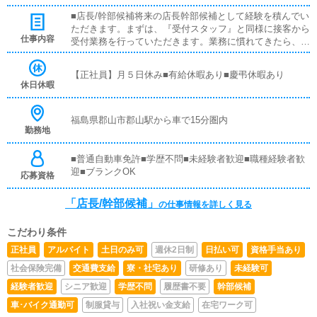
■店長/幹部候補将来の店長幹部候補として経験を積んでい
ただきます。まずは、『受付スタッフ』と同様に接客から
仕事内容
受付業務を行っていただきます。業務に慣れてきたら、
『キャストの管理』や『経営に関わる業務』を順に覚えて
いただきます。早い方だと１年ぐらいで、店長として新し
【正社員】月５日休み■有給休暇あり■慶弔休暇あり
い店舗の運営をお任せします。■キャスト管理お店で働い
休日休暇
ていただいているキャストの方が稼げるようにインターネ
ットを使ったPR（写メ日記）などの使い方などのアドバ
イスを行っていただきます。■PC更新業務ヘブンネットな
福島県郡山市郡山駅から車で15分圏内
勤務地
ど、ポータルサイト等の店舗情報更新作業を行っていただ
きます。キャストの出勤情報やイベント、求人ブログの作
成となります。基本的にはボタンを押すだけや、ブログの
■普通自動車免許■学歴不問■未経験者歓迎■職種経験者歓
更新時に簡単に文字が入力出来れば問題ありません。PC
迎■ブランクOK
応募資格
が苦手な人でも簡単にできます。
「店長/幹部候補」
の仕事情報を詳しく見る
こだわり条件
正社員
アルバイト
土日のみ可
週休2日制
日払い可
資格手当あり
社会保険完備
交通費支給
寮・社宅あり
研修あり
未経験可
経験者歓迎
シニア歓迎
学歴不問
履歴書不要
幹部候補
車･バイク通勤可
制服貸与
入社祝い金支給
在宅ワーク可