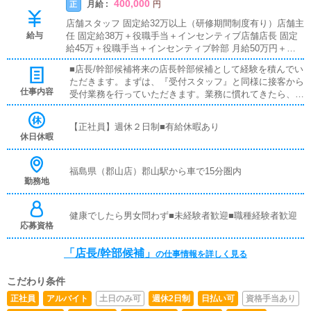
400,000
月給 :
正
円
店舗スタッフ 固定給32万以上（研修期間制度有り）店舗主
給与
任 固定給38万＋役職手当＋インセンティブ店舗店長 固定
給45万＋役職手当＋インセンティブ幹部 月給50万円＋役
職手当＋インセンティブ
■店長/幹部候補将来の店長幹部候補として経験を積んでい
ただきます。まずは、『受付スタッフ』と同様に接客から
仕事内容
受付業務を行っていただきます。業務に慣れてきたら、
『キャストの管理』や『経営に関わる業務』を順に覚えて
いただきます。早い方だと１年ぐらいで、店長として新し
【正社員】週休２日制■有給休暇あり
い店舗の運営をお任せします。■対面接客・受付業務お客
休日休暇
様からのお問合せや来店されたお客様の案内を行っていた
だきます。予約の確認や、会計作業、注意事項の喚起など
をお願いします。簡単なマニュアルや、先輩スタッフに付
福島県（郡山店）郡山駅から車で15分圏内
勤務地
いて業務内容を見ながら徐々に覚えていただきますので、
未経験の方でも安心して働けます。■企画の立案店舗イベ
ントや店舗運営など様々な企画を提案していただきます。
健康でしたら男女問わず■未経験者歓迎■職種経験者歓迎
【新規のお客様の増加】【お客様のリピート率の向上】
応募資格
【キャストの方の入店数の増加】など、売上UPに繋がる
施策の提案を行っていただきます。■キャスト管理お店で
「店長/幹部候補」
の仕事情報を詳しく見る
働いていただいているキャストの方が稼げるようにインタ
ーネットを使ったPR（写メ日記）などの使い方などのア
こだわり条件
ドバイスを行っていただきます。■PC更新業務ヘブンネッ
トなど、ポータルサイト等の店舗情報更新作業を行ってい
正社員
アルバイト
土日のみ可
週休2日制
日払い可
資格手当あり
ただきます。キャストの出勤情報やイベント、求人ブログ