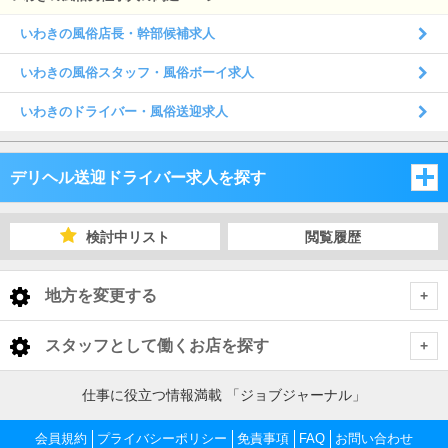
いわきの風俗店長・幹部候補求人
いわきの風俗スタッフ・風俗ボーイ求人
いわきのドライバー・風俗送迎求人
デリヘル送迎ドライバー求人を探す
宮城県
検討中リスト
閲覧履歴
福島県
宮城県
地方を変更する
岩手県
福島県
宮城県 デリヘル送迎ドライバー
<
全国トップ
スタッフとして働くお店を探す
秋田県
岩手県
仙台市
福島県 デリヘル送迎ドライバー
北海道 男性高収入
北海道
仕事に役立つ情報満載 「ジョブジャーナル」
東北 男性高収入
山形県
秋田県
中通り
岩手県 デリヘル送迎ドライバー
大崎・古川・佐沼
仙台市 デリヘル送迎ドライバー
会員規約
北海道 男性高収入
プライバシーポリシー
免責事項
FAQ
お問い合わせ
宮城県