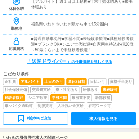
お客様と対面で接客をお願いすることはありません。ガソ
【アルバイト】週１日以上勤務■年末年始休暇あり■慶弔
リン代・高速代は支給します。
休暇あり
休日休暇
福島県いわき市いわき駅から車で15分圏内
勤務地
■普通自動車免許■学歴不問■未経験者歓迎■職種経験者歓
迎■ブランクOK■シニア世代歓迎■自家用車持込必須20歳
応募資格
～50歳くらいまで未経験者歓迎！
「送迎ドライバー」
の仕事情報を詳しく見る
こだわり条件
正社員
アルバイト
土日のみ可
週休2日制
日払い可
資格手当あり
社会保険完備
交通費支給
寮・社宅あり
研修あり
未経験可
経験者歓迎
シニア歓迎
学歴不問
履歴書不要
幹部候補
車･バイク通勤可
制服貸与
入社祝い金支給
在宅ワーク可
検討中に追加
求人情報を見る
いわきの風俗男性求人の関連ページ