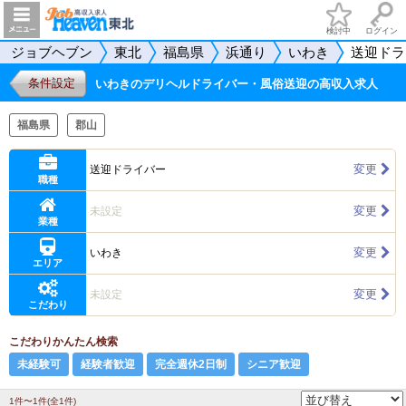
検討中
ログイン
ジョブヘブン
東北
福島県
浜通り
いわき
送迎ドラ
条件設定
いわきのデリヘルドライバー・風俗送迎の高収入求人
福島県
郡山
変更
送迎ドライバー
職種
変更
未設定
業種
変更
いわき
エリア
変更
未設定
こだわり
こだわりかんたん検索
未経験可
経験者歓迎
完全週休2日制
シニア歓迎
1件〜1件(全1件)