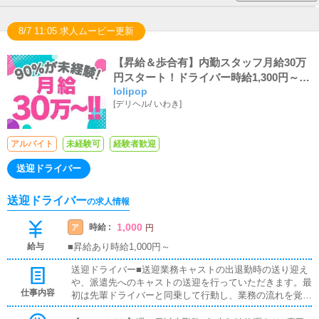
8/7 11:05 求人ムービー更新
【昇給＆歩合有】内勤スタッフ月給30万
円スタート！ドライバー時給1,300円～ス
lolipop
タート！未経験者大歓迎です！当店スタ
[
デリヘル
/
いわき
]
ッフは90％以上が未経験からのスタート
ですのでご安心ください！
アルバイト
未経験可
経験者歓迎
送迎ドライバー
送迎ドライバー
の求人情報
1,000
時給 :
ア
円
給与
■昇給あり時給1,000円～
送迎ドライバー■送迎業務キャストの出退勤時の送り迎え
や、派遣先へのキャストの送迎を行っていただきます。最
仕事内容
初は先輩ドライバーと同乗して行動し、業務の流れを覚え
ていただきますので、未経験の方でも安心して働けます。