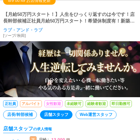
8/9 00:49 お店情報更新
【月給50万円スタート！】人生をひっくり返すのは今です！店
長幹部候補正社員月給50万円スタート！希望休制度有！新築レ
ベルの社宅に即入寮OK！
ラブ・アンド・ラブ
[
ソープ
/
秋田
]
正社員
アルバイト
女性歓迎
未経験可
経験者歓迎
即日勤務可
店長/幹部候補
店舗スタッフ
Web運営スタッフ
店舗スタッフ
の求人情報
13,000
日給 :
ア
円