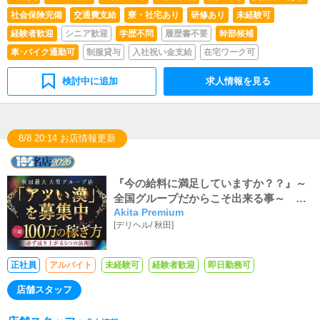
社会保険完備
交通費支給
寮・社宅あり
研修あり
未経験可
経験者歓迎
シニア歓迎
学歴不問
履歴書不要
幹部候補
車･バイク通勤可
制服貸与
入社祝い金支給
在宅ワーク可
検討中に追加
求人情報を見る
8/8 20:14 お店情報更新
『今の給料に満足していますか？？』～
全国グループだからこそ出来る事～ 月
Akita Premium
給30万～200万over
[
デリヘル
/
秋田
]
正社員
アルバイト
未経験可
経験者歓迎
即日勤務可
店舗スタッフ