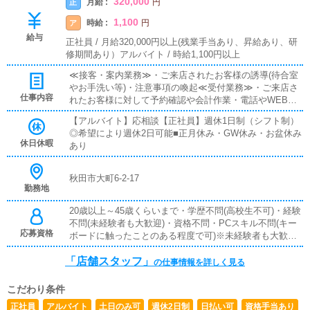
320,000
月給 :
正
円
1,100
時給 :
ア
円
給与
正社員 / 月給320,000円以上(残業手当あり、昇給あり、研
修期間あり）アルバイト / 時給1,100円以上
≪接客・案内業務≫・ご来店されたお客様の誘導(待合室
やお手洗い等)・注意事項の喚起≪受付業務≫・ご来店さ
仕事内容
れたお客様に対して予約確認や会計作業・電話やWEB予
約における対応≪店内清掃≫・全スタッフでの各設備清
【アルバイト】応相談【正社員】週休1日制（シフト制）
掃、消毒作業≪備品管理≫・在庫、補充状況の確認≪PC
◎希望により週休2日可能■正月休み・GW休み・お盆休み
作業≫・ポータルサイト掲載の情報更新作業・ボタンを
休日休暇
あり
押すだけなどの簡単業務業務に関しては簡単なマニュアル
もあります。ただ、基本業務自体は１ヶ月あれば殆ど覚え
られる内容ばかりですので、未経験者の方も安心してご応
秋田市大町6-2-17
募頂ければと存じます。特別難しい業務に関しては、店舗
勤務地
責任者を始め役職者がしっかりご説明いたします。※店舗
20歳以上～45歳くらいまで・学歴不問(高校生不可)・経験
運営に関わる業務となります(ホール、受付を含む)
不問(未経験者も大歓迎)・資格不問・PCスキル不問(キー
応募資格
ボードに触ったことのある程度で可)※未経験者も大歓
迎！身分証明書が必ず必要です。・運転免許証・本籍地記
「店舗スタッフ」
載の住民票＋保険証・本籍地記載の住民票＋住民基本台帳
の仕事情報を詳しく見る
カード(写真付)・パスポート
こだわり条件
正社員
アルバイト
土日のみ可
週休2日制
日払い可
資格手当あり