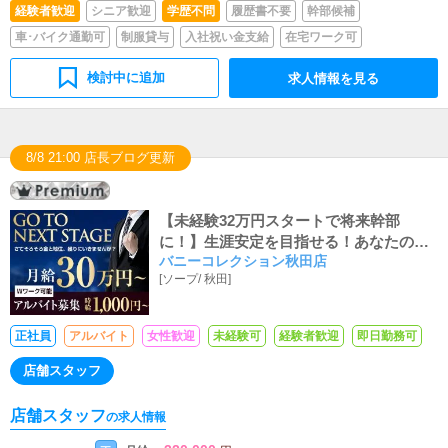
経験者歓迎
シニア歓迎
学歴不問
履歴書不要
幹部候補
車･バイク通勤可
制服貸与
入社祝い金支給
在宅ワーク可
検討中に追加
求人情報を見る
8/8 21:00 店長ブログ更新
【未経験32万円スタートで将来幹部
に！】生涯安定を目指せる！あなたの頑
バニーコレクション秋田店
張り次第で高収入・高ポストが得られま
[
ソープ
/
秋田
]
す！通勤交通費支給・昇給有・賞与有・
社員寮有！
正社員
アルバイト
女性歓迎
未経験可
経験者歓迎
即日勤務可
店舗スタッフ
店舗スタッフ
の求人情報