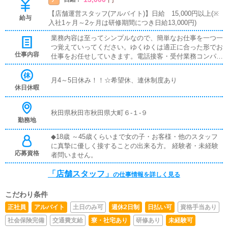
【店舗運営スタッフ(アルバイト)】日給 15,000円以上(※
給与
入社1ヶ月～2ヶ月は研修期間につき日給13,000円)
業務内容は至ってシンプルなので、簡単なお仕事を一つ一
つ覚えていってください。ゆくゆくは適正に合った形でお
仕事内容
仕事をお任せしていきます。電話接客・受付業務コンパニ
オン勤務管理イベントなどの企画立案ホームページ更新業
務
月4～5日休み！！☆希望休、連休制度あり
休日休暇
秋田県秋田市秋田県大町６-１-９
勤務地
◆18歳 ～45歳くらいまで女の子・お客様・他のスタッフ
に真摯に優しく接することの出来る方。 経験者・未経験
応募資格
者問いません。
「店舗スタッフ」
の仕事情報を詳しく見る
こだわり条件
正社員
アルバイト
土日のみ可
週休2日制
日払い可
資格手当あり
社会保険完備
交通費支給
寮・社宅あり
研修あり
未経験可