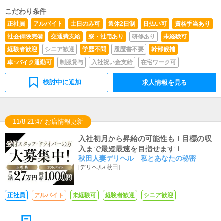
の経験・野球などのスポーツや部活などの経験 ・プログ
こだわり条件
ラマーなどのPC操作経験・テレアポなどの電話対応経
正社員
アルバイト
土日のみ可
週休2日制
日払い可
資格手当あり
験 など様々な業界の経験が活きる仕事です！！
社会保険完備
交通費支給
寮・社宅あり
研修あり
未経験可
経験者歓迎
シニア歓迎
学歴不問
履歴書不要
幹部候補
車･バイク通勤可
制服貸与
入社祝い金支給
在宅ワーク可
検討中に追加
求人情報を見る
11/8 21:47 お店情報更新
入社初月から昇給の可能性も！目標の収
入まで最短最速を目指せます！
秋田人妻デリヘル 私とあなたの秘密
[
デリヘル
/
秋田
]
正社員
アルバイト
未経験可
経験者歓迎
シニア歓迎