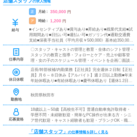
店舗スタッフ
の求人情報
350,000
月給 :
正
円
1,200
時給 :
ア
円
■インセンティブあり■賞与あり■昇給あり■残業代支給■試
給与
用期間あり■日払い可■週払い可■ガソリン代■通勤交通費
支給■深夜手当社員《平均月収￥500,000》基本給350,000
円＋各種手当+歩合月給1,000,000円超え可能！！3か月毎
〇スタッフ・キャストの管理と教育・全体のシフト管理・
に昇給査定最短3か月でスピード出世も可能！！【 幹部 】
スタッフの教育と指導・フォローとケア・売上や顧客管
基本給＋各種手当+歩合専務⇒月給150万～常務⇒月給120
仕事内容
理・女の子のスケジュール管理・イベントを企画〇面談ス
～140万部長⇒月給100～120万＊＊＊＊＊＊＊【 店舗管理
タッフ・キャストさんの面談を行い悩みの解決・業務への
職 】基本給＋各種手当+歩合店長⇒月給65万～85万副店長
店長/幹部候補/内勤業務【正社員】完全週休２日制【正社
意欲向上に繋げます。〇面接新しい仲間を増やしていく為
⇒月給35～55万【月収例】・月収30万(固定給25万+歩合給
員】月６～８日休み【アルバイト】週２日以上勤務■年末
の面接。会社の顔としてご応募の方に自社の良さをPRし
10万)入社８カ月（25歳副店長、内勤)・月収75万(固定給35
休日休暇
年始休暇あり■有給休暇あり■慶弔休暇あり【週休1.2日】
ます！！〇撮影同行グループの宣伝広告キャストさんの宣
万+役職手当15万＋歩合給25万)入社１年1カ月(28歳店長)・
週休1.2日制夏季休暇慶弔休暇あり
伝広告YouTube撮影パネルの撮影に同行があります。一緒
月収110万円(固定給60万円+歩合給50万円)入社2年目(34歳
に行くことによってキャストさんに安心してもらい最大限
秋田県秋田市
部長)
の魅力を引き出します！！県外での日帰り撮影もある為ご
勤務地
当地グルメなども楽しめます！！〇会議今後の展開や向上
18歳以上～50歳【高校生不可】普通自動車免許取得者・
の為の提案と意見交換。自分の企画提案などで結果が出た
学歴不問・未経験歓迎・簡単なPC操作が出来る方・シニ
時は最大の評価点に繋がり大きな自信と評価になりま
応募資格
ア世代歓迎・キャスト経験者も歓迎・ブランクOK・職種
す！！
経験者歓迎・未経験者歓迎;※出来なくても丁寧に指導し
「店舗スタッフ」
ます。■活かせる経験・アパレル 美容師 飲食店 接客
の仕事情報を詳しく見る
業 サービス業 などの経験 ・水商売などナイト系業務