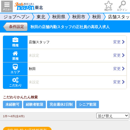
検討中
ログイン
ジョブヘブン
東北
秋田県
秋田市
秋田
店舗スタッ
条件設定
秋田の店舗内勤スタッフの正社員の高収入求人
変更
店舗スタッフ
職種
変更
未設定
業種
変更
秋田
エリア
変更
未設定
こだわり
こだわりかんたん検索
未経験可
経験者歓迎
完全週休2日制
シニア歓迎
1件〜4件(全4件)