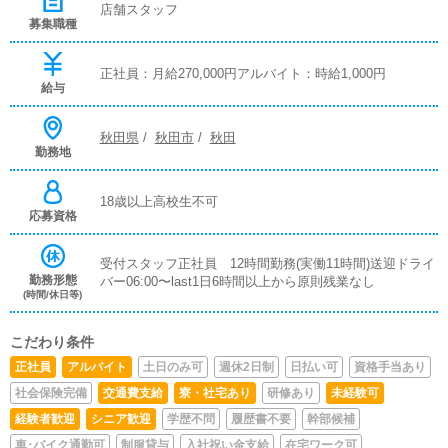
店舗スタッフ
募集職種
正社員：月給270,000円アルバイト：時給1,000円
給与
秋田県
/
秋田市
/
秋田
勤務地
18歳以上高校生不可
応募資格
受付スタッフ正社員 12時間勤務(実働11時間)送迎ドライ
勤務形態
バー06:00〜last1日6時間以上から原則残業なし
(時間/休日等)
こだわり条件
正社員
アルバイト
土日のみ可
週休2日制
日払い可
資格手当あり
社会保険完備
交通費支給
寮・社宅あり
研修あり
未経験可
経験者歓迎
シニア歓迎
学歴不問
履歴書不要
幹部候補
車･バイク通勤可
制服貸与
入社祝い金支給
在宅ワーク可