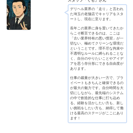
スタッフ「くも」さん
デリヘル業界の「走り」と言われ
た埼玉の老舗店でキャリアをスタ
ートし、現在に至ります。
長年この業界に身を置いてきたか
らこそ断言できるのは、ここは
「古い業界特有の悪い慣習」が一
切ない、極めてクリーンな環境だ
ということです。理不尽な拘束や
不透明なルールに縛られることな
く、自分のやりたいことやアイデ
アを思う存分形にできる自由度が
あります。
仕事の裁量が大きい一方で、プラ
イベートもきちんと確保できるの
が最大の魅力です。自分時間を大
切にしながら、最先端のシステム
の中で創造的な仕事に打ち込め
る。経験を活かしたい方も、新し
い挑戦をしたい方も、納得して働
ける最高のステージがここにあり
ます！