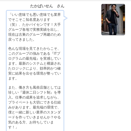
たかぱいせん さん
「いい意味でも悪い意味でも業界
でそこそこ知名度あります
（笑）、たかパイセンです！大手
グループ各地で実務実績を出し、
現在は古巣のグループ再建のため
戻ってきました。
色んな現場を見てきたからこそ、
このグループの強みである『ITプ
ログラムの最先端』を実感してい
ます。最新のシステムと構築され
たロジックにより、効率的かつ確
実に結果を出せる環境が整ってい
ます。
また、働き方も風俗店舗としては
珍しい『週休二日シフト制』を導
入。仕事の成果を追求しながら、
プライベートも大切にできる仕組
みがあります。最先端の環境で、
僕と一緒に新しい業界のスタンダ
ードを作っていきませんか？やる
気のある方、お待ちしていま
す！」