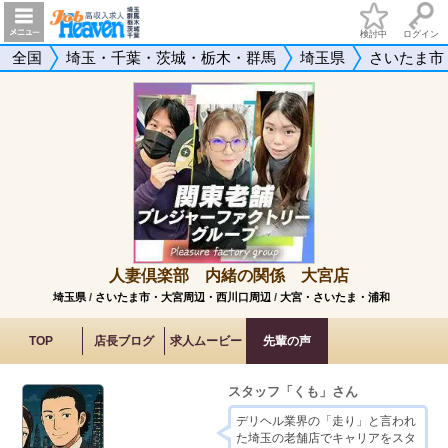
検討中
ログイン
全国
埼玉・千葉・茨城・栃木・群馬
埼玉県
さいたま市
人妻倶楽部 内緒の関係 大宮店
埼玉県
/
さいたま市・大宮周辺・西川口周辺
/
大宮・さいたま・浦和
TOP
店長ブログ
求人ムービー
先輩の声
スタッフ「くも」さん
デリヘル業界の「走り」と言われ
た埼玉の老舗店でキャリアをスタ