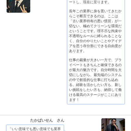
ートし、現在に至ります。
長年この業界に身を置いてきたか
らこそ断言できるのは、ここは
「古い業界特有の悪い慣習」が一
切ない、極めてクリーンな環境だ
ということです。理不尽な拘束や
不透明なルールに縛られることな
く、自分のやりたいことやアイデ
アを思う存分形にできる自由度が
あります。
仕事の裁量が大きい一方で、プラ
イベートもきちんと確保できるの
が最大の魅力です。自分時間を大
切にしながら、最先端のシステム
の中で創造的な仕事に打ち込め
る。経験を活かしたい方も、新し
い挑戦をしたい方も、納得して働
ける最高のステージがここにあり
ます！
たかぱいせん さん
「いい意味でも悪い意味でも業界