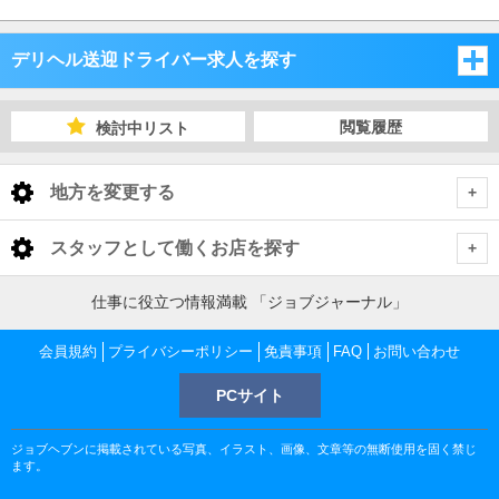
デリヘル送迎ドライバー求人を探す
埼玉県
閲覧履歴
検討中リスト
千葉県
埼玉県
地方を変更する
茨城県
千葉県
埼玉県 デリヘル送迎ドライバー
<
全国トップ
スタッフとして働くお店を探す
栃木県
茨城県
さいたま市・中央地域
千葉県 デリヘル送迎ドライバー
北海道 男性高収入
仕事に役立つ情報満載 「ジョブジャーナル」
東京都
東北 男性高収入
群馬県
栃木県
千葉市
茨城県 デリヘル送迎ドライバー
越谷・東部地域
さいたま市・中央地域 デリヘル送迎ドライバー
会員規約
東京 男性高収入
プライバシーポリシー
免責事項
FAQ
お問い合わせ
神奈川県
南関東 男性高収入
池袋 男性高収入
群馬県
PCサイト
土浦・取手・つくば・石岡
栃木県 デリヘル送迎ドライバー
船橋・市川・浦安
川越・所沢・西部地域
千葉市 デリヘル送迎ドライバー
大宮・さいたま・浦和 デリヘル送迎ドライバー
越谷・東部地域 デリヘル送迎ドライバー
神奈川 男性高収入
甲信越 男性高収入
千葉県
新宿 男性高収入
関内 男性高収入
ジョブヘブンに掲載されている写真、イラスト、画像、文章等の無断使用を固く禁じ
北関東 男性高収入
宇都宮・鹿沼
群馬県 デリヘル送迎ドライバー
水戸・笠間
松戸・柏
土浦・取手・つくば・石岡 デリヘル送迎ドライバー
熊谷・北部地域
栄町 デリヘル送迎ドライバー
船橋・市川・浦安 デリヘル送迎ドライバー
川口・西川口 デリヘル送迎ドライバー
越谷・草加・三郷 デリヘル送迎ドライバー
川越・所沢・西部地域 デリヘル送迎ドライバー
千葉 男性高収入
ます。
渋谷 男性高収入
茨城県
曙町 男性高収入
東京 男性高収入