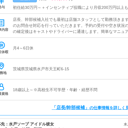
給与
初任給30万円～＋インセンティブ役職により月収200万円以上
店長、幹部候補入社でも最初は店舗スタッフとして勤務頂きます
のお問合せ対応を行っていただきます。予約の受付や空き状況
事内容
の確定後はキャストやドライバーに通達します。簡単なマニュ
環境ですので、未経験でも安心して働けます。■案内業務お客様
の案内を行っていただきます。予約の確認や、会計作業、注意
月4～6日休
単なマニュアルや、先輩スタッフに付いて業務内容を見ながら
日休暇
験の方でも安心して働けます。■キャスト管理お店で働いていた
うにインターネットを使ったPR（写メ日記）などの使い方など
す。■PC更新業務ヘブンネットなど、ポータルサイト等の店舗
茨城県茨城県水戸市天王町6-15
務地
す。キャストの出勤情報やイベント、求人ブログの作成となり
や、ブログの更新時に簡単に文字が入力出来れば問題ありません
す。■清掃・備品管理お客様やキャストの方に快適にお過ごしい
18歳以上～※高校生不可学歴・年齢・経歴不問
理・補充を行っていただきます
募資格
「店長/幹部候補」
の仕事情報を詳しく
募先：
水戸ソープ アイドル彼女
水