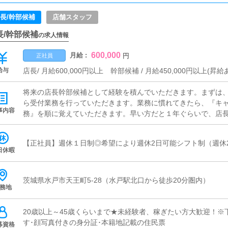
長/幹部候補
店舗スタッフ
長/幹部候補
の求人情報
600,000
月給 :
円
正社員
給与
店長/ 月給600,000円以上 幹部候補 / 月給450,000円以
将来の店長幹部候補として経験を積んでいただきます。まずは
ら受付業務を行っていただきます。業務に慣れてきたら、『キ
事内容
務』を順に覚えていただきます。早い方だと１年ぐらいで、店
します。■対面接客・受付業務お客様からのお問合せや来店され
す。予約の確認や、会計作業、注意事項の喚起などをお願いし
【正社員】週休１日制◎希望により週休2日可能シフト制（週休2
タッフに付いて業務内容を見ながら徐々に覚えていただきます
日休暇
ます。■企画の立案店舗イベントや店舗運営など様々な企画を提
様の増加】【お客様のリピート率の向上】【キャストの方の入店
施策の提案を行っていただきます。■キャスト管理お店で働いて
茨城県水戸市天王町5-28（水戸駅北口から徒歩20分圏内）
務地
るようにインターネットを使ったPR（写メ日記）などの使い方
ます。■PC更新業務ヘブンネットなど、ポータルサイト等の店
す。キャストの出勤情報やイベント、求人ブログの作成となり
20歳以上～45歳くらいまで★未経験者、稼ぎたい方大歓迎！
や、ブログの更新時に簡単に文字が入力出来れば問題ありません
す･顔写真付きの身分証･本籍地記載の住民票
募資格