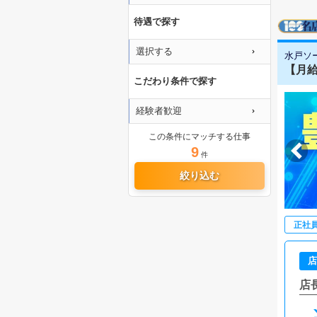
待遇で探す
選択する
水戸ソ
【月給
こだわり条件で探す
経験者歓迎
この条件にマッチする仕事
9
件
絞り込む
正社
店
店