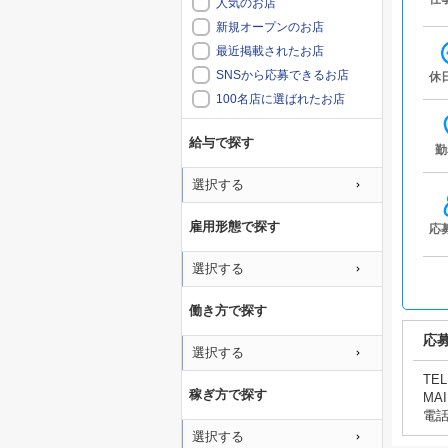
人気のお店
新規オープンのお店
最近掲載されたお店
SNSから応募できるお店
休
100名店に選ばれたお店
給与で探す
勤
選択する
雇用形態で探す
応
選択する
働き方で探す
応
選択する
TEL
稼ぎ方で探す
MAI
電
選択する