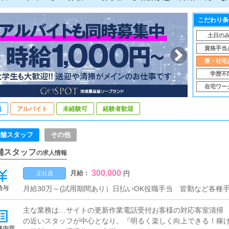
こだわり条
土日の
資格手当
寮・社宅
学歴不
在宅ワー
員
アルバイト
未経験可
経験者歓迎
舗スタッフ
その他
舗スタッフ
の求人情報
300,000
月給 :
円
正社員
給与
月給30万～(試用期間あり）日払いOK役職手当 皆勤など各種
主な業務は…サイトの更新作業電話受付お客様の対応客室清掃 
の近いスタッフが中心となり、『明るく楽しく向上できる！稼
事内容