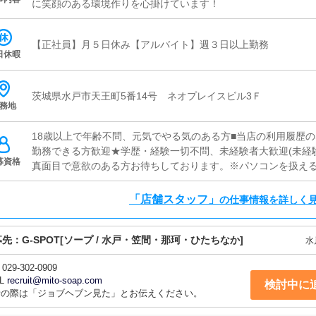
に笑顔のある環境作りを心掛けています！
【正社員】月５日休み【アルバイト】週３日以上勤務
日休暇
茨城県水戸市天王町5番14号 ネオプレイスビル3Ｆ
務地
18歳以上で年齢不問、元気でやる気のある方■当店の利用履歴
勤務できる方歓迎★学歴・経験一切不問、未経験者大歓迎(未経
募資格
真面目で意欲のある方お待ちしております。※パソコンを扱える
「店舗スタッフ」
の仕事情報を詳しく
募先：
G-SPOT
[ソープ / 水戸・笠間・那珂・ひたちなか]
水
029-302-0909
L
recruit@mito-soap.com
検討中に
話の際は「ジョブヘブン見た」とお伝えください。