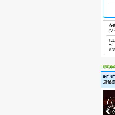
応
[ソ
TEL
MAI
電
動画掲
INFIN
店舗