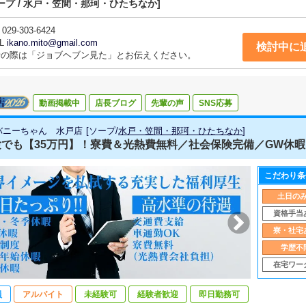
ープ / 水戸・笠間・那珂・ひたちなか]
029-303-6424
L
ikano.mito@gmail.com
検討中に
話の際は「ジョブヘブン見た」とお伝えください。
動画掲載中
店長ブログ
先輩の声
SNS応募
バニーちゃん 水戸店
[
ソープ
/
水戸・笠間・那珂・ひたちなか
]
でも【35万円】！寮費＆光熱費無料／社会保険完備／GW休暇・
こだわり条
土日の
資格手当
寮・社宅
学歴不
在宅ワー
員
アルバイト
未経験可
経験者歓迎
即日勤務可