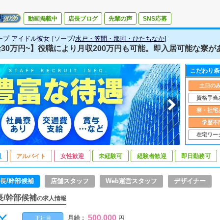
動画掲載中
店長ブログ
先輩の声
SNS応募
ープ アイドル彼女
[
ソープ
/
水戸・笠間・那珂・ひたちなか
]
30万円~】役職により月収200万円も可能。即入居可能な寮が
こだわり条
土日の
資格手当
寮・社宅
学歴不
在宅ワー
員
アルバイト
女性歓迎
未経験可
経験者歓迎
即日勤務可
長/幹部候補
店舗スタッフ
Web運営スタッフ
デザイナー
長/幹部候補
の求人情報
500,000
月給 :
円
正社員