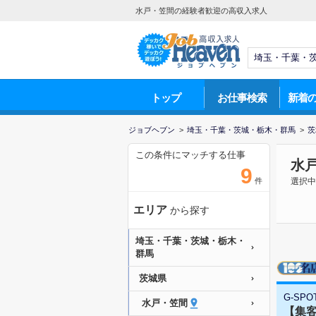
水戸・笠間の経験者歓迎の高収入求人
トップ
お仕事検索
新着
ジョブヘブン
>
埼玉・千葉・茨城・栃木・群馬
>
茨
この条件にマッチする仕事
水
9
件
選択中
エリア
から探す
埼玉・千葉・茨城・栃木・
群馬
茨城県
G-SPO
水戸・笠間
【集客