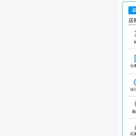
店
店
仕
休
勤
応