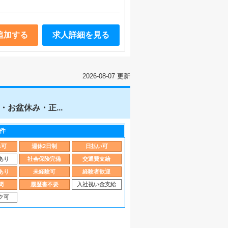
追加する
求人詳細を見る
2026-08-07 更新
お盆休み・正...
件
み可
週休2日制
日払い可
あり
社会保険完備
交通費支給
あり
未経験可
経験者歓迎
問
履歴書不要
入社祝い金支給
ク可