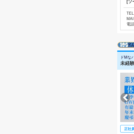
[ソ
TEL
MAI
電
ドMな
未経験
正社