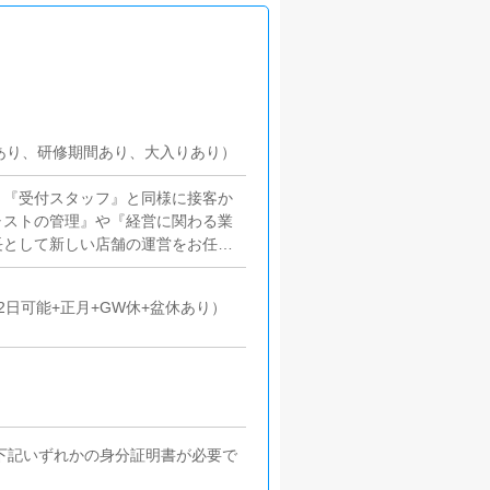
上(昇給あり、研修期間あり、大入りあり）
、『受付スタッフ』と同様に接客か
ャストの管理』や『経営に関わる業
長として新しい店舗の運営をお任せ
たお客様の案内を行っていただきま
ます。簡単なマニュアルや、先輩ス
日可能+正月+GW休+盆休あり）
ので、未経験の方でも安心して働け
案していただきます。【新規のお客
数の増加】など、売上UPに繋がる
いただいているキャストの方が稼げ
などのアドバイスを行っていただき
舗情報更新作業を行っていただきま
ます。基本的にはボタンを押すだけ
※下記いずれかの身分証明書が必要で
。PCが苦手な人でも簡単にできま