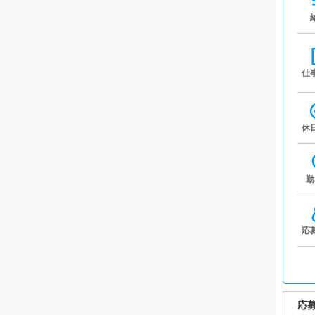
仕
休
勤
応
応