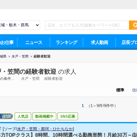
のお仕事
ニュース
ランキング
求人動画
店長ブ
城県
>
水戸・笠間
>
経験者歓迎
戸・笠間の経験者歓迎
の求人
の条件…
水戸・笠間
経験者歓迎
標準
信
1
（1～9件/9件中）
人気店
動画掲載中
SNS応募
T
[
ソープ
/
水戸・笠間・那珂・ひたちなか
]
力TOPクラス】8時間、10時間選べる勤務形態！月給30万～(試用