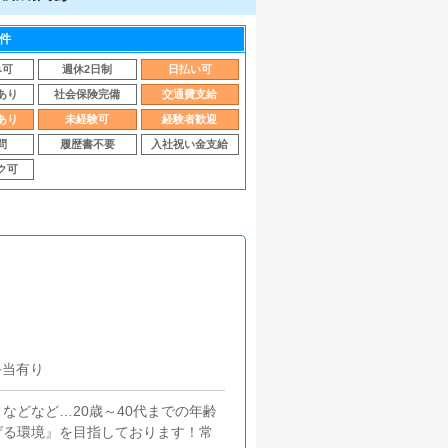
件
み可
週休2日制
日払い可
あり
社会保険完備
交通費支給
あり
未経験可
経験者歓迎
問
履歴書不要
入社祝い金支給
ク可
手当有り
などなど…20歳～40代までの年齢
げる環境』を目指しております！常