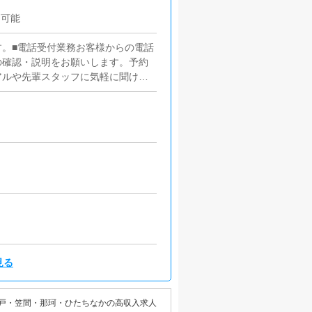
も可能
。■電話受付業務お客様からの電話
の確認・説明をお願いします。予約
アルや先輩スタッフに気軽に聞ける
からのお問合せや来店されたお客様
事項の喚起などをお願いします。簡
徐々に覚えていただきますので未経
だいているキャストの方が稼げるよ
のアドバイスを行っていただきま
情報更新作業を行っていただきま
ます。基本的にはボタンを押すだけ
。PCが苦手な人でも簡単にできま
ただくため、店内の清掃や備品の管
見る
戸・笠間・那珂・ひたちなかの高収入求人