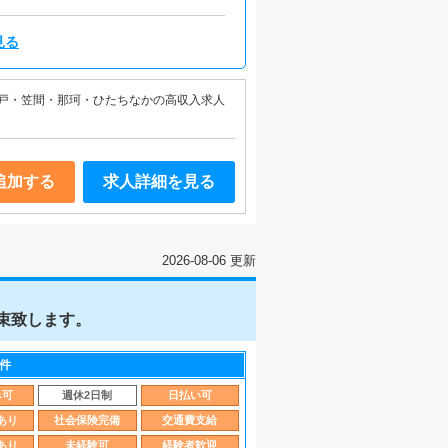
どの企画をしていただきます。スタ
必要があります。会議にも出席して
見る
戸・笠間・那珂・ひたちなかの高収入求人
追加する
求人詳細を見る
2026-08-06 更新
束致します。
件
み可
週休2日制
日払い可
あり
社会保険完備
交通費支給
あり
未経験可
経験者歓迎