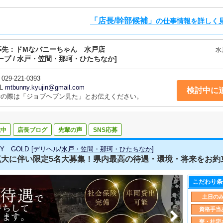
す。■その他の業務女の子の出勤管理や面接、イベントや料金な
ッフの意見を聞きつつ、全体のことを考えて行動していただく
「店長/幹部候補」
の仕事情報を詳しく
いただきます。
募先：
ドMなバニーちゃん 水戸店
水
ープ / 水戸・笠間・那珂・ひたちなか]
029-221-0393
L
mtbunny.kyujin@gmail.com
検討中に
話の際は「ジョブヘブン見た」とお伝えください。
載中
店長ブログ
先輩の声
SNS応募
ITY GOLD
[
デリヘル
/
水戸・笠間・那珂・ひたちなか
]
拡大に伴い限定5名大募集！県内最高の待遇・環境・将来をお約
こだわり条
土日の
資格手当
寮・社宅