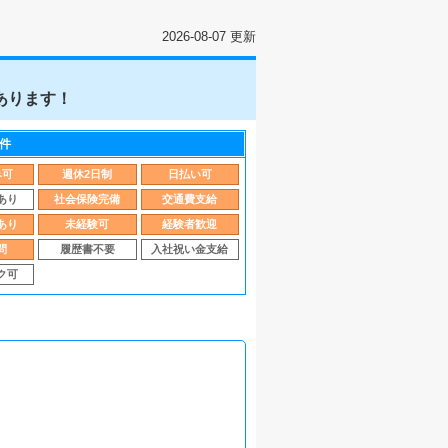
2026-08-07 更新
あります！
件
み可
週休2日制
日払い可
あり
社会保険完備
交通費支給
あり
未経験可
経験者歓迎
問
履歴書不要
入社祝い金支給
ク可