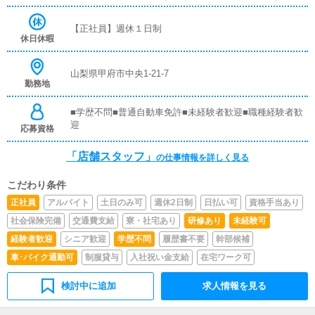
アルや、先輩スタッフに付いて業務内容を見ながら徐々に
覚えていただきますので、未経験の方でも安心して働けま
【正社員】週休１日制
す。■企画の立案店舗イベントや店舗運営など様々な企画
休日休暇
を提案していただきます。【新規のお客様の増加】【お客
様のリピート率の向上】【キャストの方の入店数の増加】
など、売上UPに繋がる施策の提案を行っていただきま
山梨県甲府市中央1-21-7
勤務地
す。■キャスト管理お店で働いていただいているキャスト
の方が稼げるようにインターネットを使ったPR（写メ日
記）などの使い方などのアドバイスを行っていただきま
■学歴不問■普通自動車免許■未経験者歓迎■職種経験者歓
す。■PC更新業務ヘブンネットなど、ポータルサイト等の
迎
応募資格
店舗情報更新作業を行っていただきます。キャストの出勤
情報やイベント、求人ブログの作成となります。基本的に
「店舗スタッフ」
の仕事情報を詳しく見る
はボタンを押すだけや、ブログの更新時に簡単に文字が入
力出来れば問題ありません。PCが苦手な人でも簡単にで
こだわり条件
きます。■清掃・備品管理お客様やキャストの方に快適に
お過ごしいただくため、店内の清掃や備品の管理・補充を
正社員
アルバイト
土日のみ可
週休2日制
日払い可
資格手当あり
行っていただきます。仕事内容については、先輩スタッフ
社会保険完備
交通費支給
寮・社宅あり
研修あり
未経験可
が丁寧にお仕事をお教えしますので未経験者でもお気軽に
ご連絡ください！！※あなたの頑張りによって、昇給・賞
経験者歓迎
シニア歓迎
学歴不問
履歴書不要
幹部候補
与もあります。
車･バイク通勤可
制服貸与
入社祝い金支給
在宅ワーク可
検討中に追加
求人情報を見る