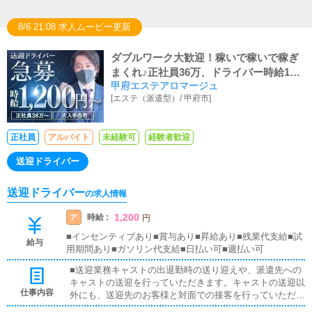
8/6 21:08 求人ムービー更新
ダブルワーク大歓迎！稼いで稼いで稼ぎ
まくれ♪正社員36万、ドライバー時給120
甲府エステアロマージュ
0円～、社保完備
[
エステ（派遣型）
/
甲府市
]
正社員
アルバイト
未経験可
経験者歓迎
送迎ドライバー
送迎ドライバー
の求人情報
1,200
時給 :
ア
円
■インセンティブあり■賞与あり■昇給あり■残業代支給■試
給与
用期間あり■ガソリン代支給■日払い可■週払い可
■送迎業務キャストの出退勤時の送り迎えや、派遣先への
キャストの送迎を行っていただきます。キャストの送迎以
仕事内容
外にも、送迎先のお客様と対面での接客を行っていただき
ます。お客様のご案内時に、システムの説明や料金の受け