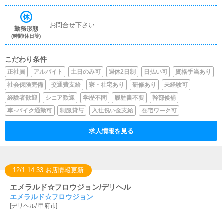
お問合せ下さい
勤務形態
(時間/休日等)
こだわり条件
正社員
アルバイト
土日のみ可
週休2日制
日払い可
資格手当あり
社会保険完備
交通費支給
寮・社宅あり
研修あり
未経験可
経験者歓迎
シニア歓迎
学歴不問
履歴書不要
幹部候補
車･バイク通勤可
制服貸与
入社祝い金支給
在宅ワーク可
求人情報を見る
12/1 14:33 お店情報更新
エメラルド☆フロウジョン/デリヘル
エメラルド☆フロウジョン
[
デリヘル
/
甲府市
]