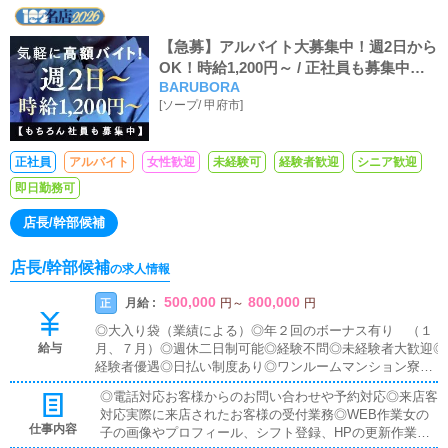
【急募】アルバイト大募集中！週2日から
OK！時給1,200円～ / 正社員も募集中！
BARUBORA
月収30万～
[
ソープ
/
甲府市
]
正社員
アルバイト
女性歓迎
未経験可
経験者歓迎
シニア歓迎
即日勤務可
店長/幹部候補
店長/幹部候補
の求人情報
500,000
800,000
月給 :
正
円
～
円
◎大入り袋（業績による）◎年２回のボーナス有り （１
給与
月、７月）◎週休二日制可能◎経験不問◎未経験者大歓迎◎
経験者優遇◎日払い制度あり◎ワンルームマンション寮完
備・即入居可◎昇給昇格随時◎高額歩合＆手当◎車・バイ
◎電話対応お客様からのお問い合わせや予約対応◎来店客
ク通勤OK◎独立支援金支給◎残業代支給
対応実際に来店されたお客様の受付業務◎WEB作業女の
仕事内容
子の画像やプロフィール、シフト登録、HPの更新作業◎