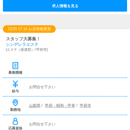
求人情報を見る
12/20 17:14 お店情報更新
スタッフ大募集！
シンデレラエステ
[
エステ（派遣型）
/
甲府市
]
募集職種
お問合せ下さい
給与
山梨県
/
甲府・昭和・甲斐
/
甲府市
勤務地
お問合せ下さい
応募資格