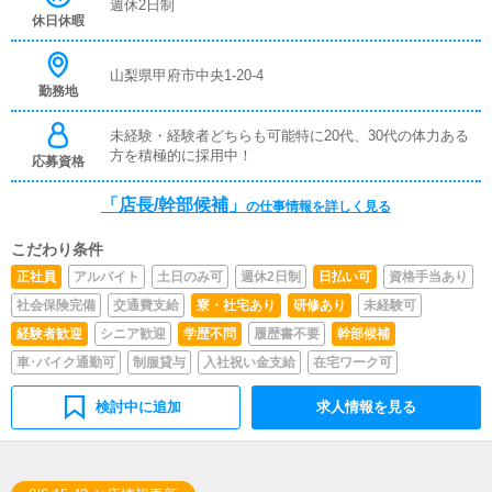
週休2日制
と思います。
休日休暇
山梨県甲府市中央1-20-4
勤務地
未経験・経験者どちらも可能特に20代、30代の体力ある
方を積極的に採用中！
応募資格
「店長/幹部候補」
の仕事情報を詳しく見る
こだわり条件
正社員
アルバイト
土日のみ可
週休2日制
日払い可
資格手当あり
社会保険完備
交通費支給
寮・社宅あり
研修あり
未経験可
経験者歓迎
シニア歓迎
学歴不問
履歴書不要
幹部候補
車･バイク通勤可
制服貸与
入社祝い金支給
在宅ワーク可
検討中に追加
求人情報を見る