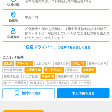
基本毎週の希望シフト制正社員の場合週1休み
休日休暇
甲府市内
勤務地
20代後半〜50代を積極的に採用中要運転免許証未経験可
能キャストに丁寧に接していただき安全運転で取り組んで
応募資格
いただけたら大丈夫です！
「送迎ドライバー」
の仕事情報を詳しく見る
こだわり条件
正社員
アルバイト
土日のみ可
週休2日制
日払い可
資格手当あり
社会保険完備
交通費支給
寮・社宅あり
研修あり
未経験可
経験者歓迎
シニア歓迎
学歴不問
履歴書不要
幹部候補
車･バイク通勤可
制服貸与
入社祝い金支給
在宅ワーク可
検討中に追加
求人情報を見る