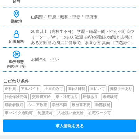
給与
山梨県
/
甲府・昭和・甲斐
/
甲府市
勤務地
20歳以上（高校生不可） 学歴・職歴不問・性別不問 ◎フ
リーター、Wワークの方歓迎 ◎Web関連の知識と技術の
応募資格
ある方歓迎 心身共に健康で、素直な方 真面目で協調性の
ある方
お問合せ下さい
勤務形態
(時間/休日等)
こだわり条件
正社員
アルバイト
土日のみ可
週休2日制
日払い可
資格手当あり
社会保険完備
交通費支給
寮・社宅あり
研修あり
未経験可
経験者歓迎
シニア歓迎
学歴不問
履歴書不要
幹部候補
車･バイク通勤可
制服貸与
入社祝い金支給
在宅ワーク可
求人情報を見る