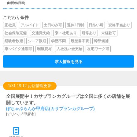
(時間/休日等)
こだわり条件
正社員
アルバイト
土日のみ可
週休2日制
日払い可
資格手当あり
社会保険完備
交通費支給
寮・社宅あり
研修あり
未経験可
経験者歓迎
シニア歓迎
学歴不問
履歴書不要
幹部候補
車･バイク通勤可
制服貸与
入社祝い金支給
在宅ワーク可
求人情報を見る
1/31 19:12 お店情報更新
全国展開中！カサブランカグループは全国に多くの店舗を展
開しています。
ぽちゃぶらんか甲府店(カサブランカグループ)
[
デリヘル
/
甲府市
]