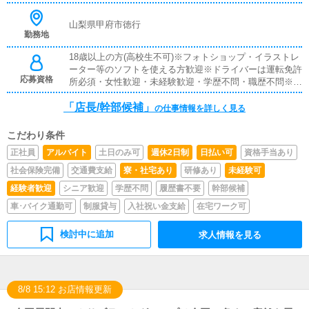
をして頂きます。▼企画・打合せイベントの企画を行い、
デザイナーやフォトグラファーに発注依頼を行います。
山梨県甲府市徳行
勤務地
18歳以上の方(高校生不可)※フォトショップ・イラストレ
ーター等のソフトを使える方歓迎※ドライバーは運転免許
応募資格
所必須・女性歓迎・未経験歓迎・学歴不問・職歴不問※18
歳未満（高校生を含む）の応募はお断りします。
「店長/幹部候補」
の仕事情報を詳しく見る
こだわり条件
正社員
アルバイト
土日のみ可
週休2日制
日払い可
資格手当あり
社会保険完備
交通費支給
寮・社宅あり
研修あり
未経験可
経験者歓迎
シニア歓迎
学歴不問
履歴書不要
幹部候補
車･バイク通勤可
制服貸与
入社祝い金支給
在宅ワーク可
検討中に追加
求人情報を見る
8/8 15:12 お店情報更新