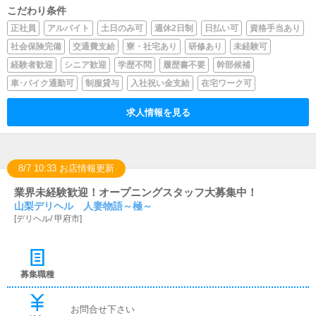
こだわり条件
正社員
アルバイト
土日のみ可
週休2日制
日払い可
資格手当あり
社会保険完備
交通費支給
寮・社宅あり
研修あり
未経験可
経験者歓迎
シニア歓迎
学歴不問
履歴書不要
幹部候補
車･バイク通勤可
制服貸与
入社祝い金支給
在宅ワーク可
求人情報を見る
8/7 10:33 お店情報更新
業界未経験歓迎！オープニングスタッフ大募集中！
山梨デリヘル 人妻物語～極～
[
デリヘル
/
甲府市
]
募集職種
お問合せ下さい