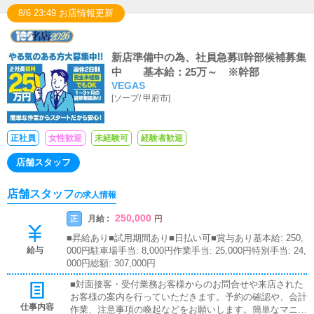
8/6 23:49 お店情報更新
新店準備中の為、社員急募❕❕幹部候補募集
中 基本給：25万～ ※幹部
VEGAS
[
ソープ
/
甲府市
]
正社員
女性歓迎
未経験可
経験者歓迎
店舗スタッフ
店舗スタッフ
の求人情報
250,000
月給 :
正
円
■昇給あり■試用期間あり■日払い可■賞与あり基本給: 250,
給与
000円駐車場手当: 8,000円作業手当: 25,000円特別手当: 24,
000円総額: 307,000円
■対面接客・受付業務お客様からのお問合せや来店された
お客様の案内を行っていただきます。予約の確認や、会計
仕事内容
作業、注意事項の喚起などをお願いします。簡単なマニュ