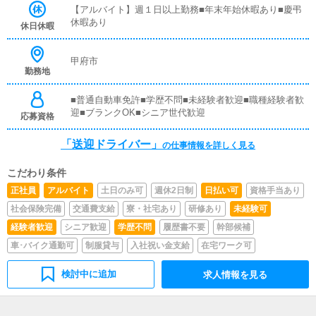
取り等、対面での簡単な接客になります。最初は先輩ドラ
【アルバイト】週１日以上勤務■年末年始休暇あり■慶弔
イバーと同乗して行動し、業務の流れを覚えていただきま
休暇あり
休日休暇
すので、未経験の方でも安心して働けます。ガソリン代・
高速代は支給します。■清掃業務送迎業務の空き時間に、
事務所や待機室の清掃を行っていただきます。キャストの
甲府市
勤務地
送迎に使うお車の清掃もお願いします。
■普通自動車免許■学歴不問■未経験者歓迎■職種経験者歓
迎■ブランクOK■シニア世代歓迎
応募資格
「送迎ドライバー」
の仕事情報を詳しく見る
こだわり条件
正社員
アルバイト
土日のみ可
週休2日制
日払い可
資格手当あり
社会保険完備
交通費支給
寮・社宅あり
研修あり
未経験可
経験者歓迎
シニア歓迎
学歴不問
履歴書不要
幹部候補
車･バイク通勤可
制服貸与
入社祝い金支給
在宅ワーク可
検討中に追加
求人情報を見る