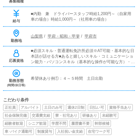
募集職種
■内勤 兼 ドライバースタッフ時給1,200円～（自家用
車の場合）時給1,000円～（社用車の場合）
給与
山梨県
/
甲府・昭和・甲斐
/
甲府市
勤務地
■必須スキル・普通運転免許所必須※AT可能・基本的な日
本語が話せる方■あると嬉しいスキル・コミュニケーショ
応募資格
ン能力・パソコンスキル（基本的な操作が可能な方）・文
章を書く能力・笑顔がしっかりと作れる方※声のトーンな
ど
希望休あり例①：４～５時間 土日出勤
勤務形態
(時間/休日等)
こだわり条件
正社員
アルバイト
土日のみ可
週休2日制
日払い可
資格手当あり
社会保険完備
交通費支給
寮・社宅あり
研修あり
未経験可
経験者歓迎
シニア歓迎
学歴不問
履歴書不要
幹部候補
車･バイク通勤可
制服貸与
入社祝い金支給
在宅ワーク可