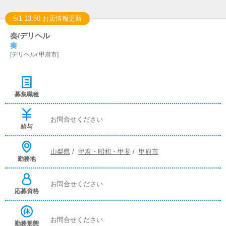
5/1 13:50 お店情報更新
奏/デリヘル
奏
[
デリヘル
/
甲府市
]
募集職種
お問合せください
給与
山梨県
/
甲府・昭和・甲斐
/
甲府市
勤務地
お問合せください
応募資格
お問合せください
勤務形態