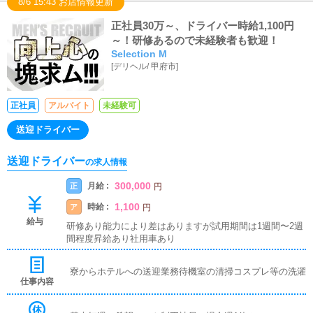
8/6 15:43 お店情報更新
正社員30万～、ドライバー時給1,100円
～！研修あるので未経験者も歓迎！
Selection M
[
デリヘル
/
甲府市
]
正社員
アルバイト
未経験可
送迎ドライバー
送迎ドライバー
の求人情報
300,000
月給 :
正
円
1,100
時給 :
ア
円
給与
研修あり能力により差はありますが試用期間は1週間〜2週
間程度昇給あり社用車あり
寮からホテルへの送迎業務待機室の清掃コスプレ等の洗濯
仕事内容