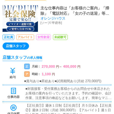
主な仕事内容は「お客様のご案内」「掃
除」「電話対応」「女の子の送迎」等で
オレンジハウス
す。
[
ソープ
/
甲府市
]
正社員
アルバイト
女性歓迎
未経験可
店舗スタッフ
店舗スタッフ
の求人情報
270,000
400,000
月給 :
正
円
～
円
1,100
時給 :
ア
円
給与
■賞与あり■昇給あり■試用期間あり(月給 270,000円)
■対面接客・受付業務お客様からのお問合せや来店された
お客様の案内を行っていただきます。予約の確認や、会計
仕事内容
作業、注意事項の喚起などをお願いします。簡単なマニュ
アルや、先輩スタッフに付いて業務内容を見ながら徐々に
【正社員①】週休１日制【正社員①】月５日休み【正社員
覚えていただきますので、未経験の方でも安心して働けま
②】週休２日制（月給 300,000円）【アルバイト】週１日
す。■企画の立案店舗イベントや店舗運営など様々な企画
休日休暇