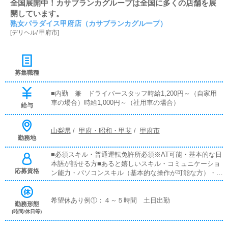
全国展開中！カサブランカグループは全国に多くの店舗を展
開しています。
熟女パラダイス甲府店（カサブランカグループ）
[
デリヘル
/
甲府市
]
募集職種
■内勤 兼 ドライバースタッフ時給1,200円～（自家用
車の場合）時給1,000円～（社用車の場合）
給与
山梨県
/
甲府・昭和・甲斐
/
甲府市
勤務地
■必須スキル・普通運転免許所必須※AT可能・基本的な日
本語が話せる方■あると嬉しいスキル・コミュニケーショ
応募資格
ン能力・パソコンスキル（基本的な操作が可能な方）・文
章を書く能力・笑顔がしっかりと作れる方※声のトーンな
ど
希望休あり例①：４～５時間 土日出勤
勤務形態
(時間/休日等)