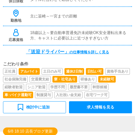
休日休暇
主に韮崎～一宮までの距離
勤務地
18歳以上～要自動車普通免許未経験OK安全運転出来る
方、キャストに必要以上に近づきすぎない方
応募資格
「送迎ドライバー」
の仕事情報を詳しく見る
こだわり条件
正社員
アルバイト
土日のみ可
週休2日制
日払い可
資格手当あり
社会保険完備
交通費支給
寮・社宅あり
研修あり
未経験可
経験者歓迎
シニア歓迎
学歴不問
履歴書不要
幹部候補
車･バイク通勤可
制服貸与
入社祝い金支給
在宅ワーク可
検討中に追加
求人情報を見る
6/8 18:10 店長ブログ更新