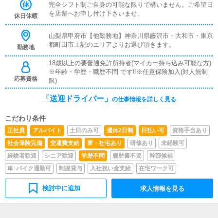
完全シフト制ご自身の可能な限りで構いません。ご希望日
を店舗へお申し付け下さいませ。
休日休暇
山梨県甲府市【他勤務地】神奈川県藤沢市・大和市・東京
都町田市上記のエリアよりお選び頂きます。
勤務地
18歳以上の要普通免許所持者(マイカー持ち込み可能な方)
※年齢・学歴・職歴不問 です‼※任意保険加入(対人無制
応募資格
限)
「送迎ドライバー」
の仕事情報を詳しく見る
こだわり条件
正社員
アルバイト
土日のみ可
週休2日制
日払い可
資格手当あり
社会保険完備
交通費支給
寮・社宅あり
研修あり
未経験可
経験者歓迎
シニア歓迎
学歴不問
履歴書不要
幹部候補
車･バイク通勤可
制服貸与
入社祝い金支給
在宅ワーク可
検討中に追加
求人情報を見る