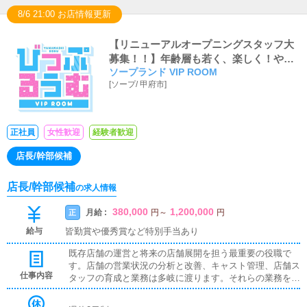
8/6 21:00 お店情報更新
【リニューアルオープニングスタッフ大
募集！！】年齢層も若く、楽しく！やる
ソープランド VIP ROOM
ときはやる！がモットーなため、ギスギ
[
ソープ
/
甲府市
]
スとした人間関係も一切なく、役職ポス
トも空いております！
正社員
女性歓迎
経験者歓迎
店長/幹部候補
店長/幹部候補
の求人情報
380,000
1,200,000
月給 :
正
円
～
円
給与
皆勤賞や優秀賞など特別手当あり
既存店舗の運営と将来の店舗展開を担う最重要の役職で
す。店舗の営業状況の分析と改善、キャスト管理、店舗ス
仕事内容
タッフの育成と業務は多岐に渡ります。それらの業務をこ
なしながら、様々な考えを持つスタッフをひとつにまと
め、目標を達成するために徹底的に努力していただきたい