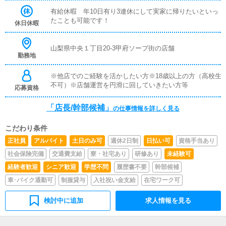
女性キャストのマネジメント女の子の勤怠管理やスケジュ
ール確認◎その他清掃や備品管理等、店舗運営のサポート
有給休暇 年10日有り3連休にして実家に帰りたいといっ
業務受付業務がメインとなります。業務全般に慣れていた
たことも可能です！
休日休暇
だきましたら徐々にステップアップし、ゆくゆくは店長や
幹部候補を目指してください。
山梨県中央１丁目20-3甲府ソープ街の店舗
勤務地
※他店でのご経験を活かしたい方※18歳以上の方（高校生
不可）※店舗運営を円滑に回していきたい方等
応募資格
「店長/幹部候補」
の仕事情報を詳しく見る
こだわり条件
正社員
アルバイト
土日のみ可
週休2日制
日払い可
資格手当あり
社会保険完備
交通費支給
寮・社宅あり
研修あり
未経験可
経験者歓迎
シニア歓迎
学歴不問
履歴書不要
幹部候補
車･バイク通勤可
制服貸与
入社祝い金支給
在宅ワーク可
検討中に追加
求人情報を見る