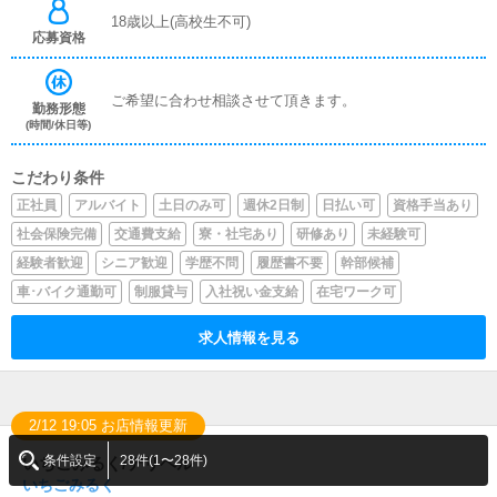
18歳以上(高校生不可)
応募資格
ご希望に合わせ相談させて頂きます。
勤務形態
(時間/休日等)
こだわり条件
正社員
アルバイト
土日のみ可
週休2日制
日払い可
資格手当あり
社会保険完備
交通費支給
寮・社宅あり
研修あり
未経験可
経験者歓迎
シニア歓迎
学歴不問
履歴書不要
幹部候補
車･バイク通勤可
制服貸与
入社祝い金支給
在宅ワーク可
求人情報を見る
2/12 19:05 お店情報更新
条件設定
28件(1〜28件)
いちごみるく/デリヘル
いちごみるく