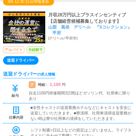
8/6 12:30 お店情報更新
月収28万円以上プラスインセンティブ
【店舗経営候補募集しております】
山梨 風俗 デリヘル 『Sコレクション』
甲府
[
デリヘル
/
甲府市
]
アルバイト
未経験可
送迎ドライバー
送迎ドライバー
の求人情報
1,100
時給 :
ア
円
自走1100円研修期間3日間ほどガソリン代 社用車に限り
給与
あり
■女性キャストの送迎業務ホテルなどにキャストを安全に
送迎していただきます。■寮清掃、社用車清掃送迎業務が
仕事内容
ない時は寮や社用車の清掃をしていただきます。
シフト制週○日以上などの規定はございません。ライフス
タイルに合わせて勤務してください