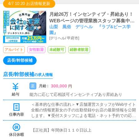
4/7 10:20 お店情報更新
月給26万！インセンティブ・昇給あり！
WEBページの管理業務スタッフ募集中で
山梨 風俗 デリヘル 『ラブ&ピース学
す！
園』
[
デリヘル
/
甲府市
]
アルバイト
女性歓迎
未経験可
経験者歓迎
店長/幹部候補
店長/幹部候補
の求人情報
300,000
月給 :
正
円
給与
能力に応じて応相談可インセンティブあり昇給あり
＜基本的な仕事の流れ＞▼店舗運営スタッフがWebサイト
全般の情報更新女の子の出勤登録やお店の最新情報を公開
仕事内容
します。▼受付スタッフによる電話・ネット予約での応対
お客様からの問い合わせやご予約を確認します。▼ドライ
バーによる自宅・ホテルへの送迎女の子をご指定の場所ま
【正社員】年間休日１１０日以上
で安全に送り届けて頂きます。▼寮・待機場の清掃女の子
休日休暇
が快適に過ごせる環境を用意する為に常に清潔に保つ清掃