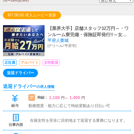
1件〜28件(全28件)
8/7 00:00 求人ムービー更新
【業界大手】店舗スタッフ32万円～・ワ
ンルーム寮完備・保険証即発行!!～女性
甲府人妻城
スタッフも大活躍中～～★
[
デリヘル
/
甲府市
]
正社員
アルバイト
女性歓迎
送迎ドライバー
送迎ドライバー
の求人情報
1,100
1,400
時給 :
ア
円
～
円
給与
勤務態度・能力に応じて時給変動あり日払い可
在籍女性を安全に目的地まで送迎する業務になります。
仕事内容