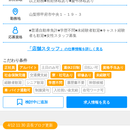
以上勤務■有給休暇あり■慶弔休暇あり
を提案していただきます。【新規のお客様の増加】【お客
様のリピート率の向上】【キャストの方の入店数の増加】
など、売上UPに繋がる施策の提案を行っていただきま
山梨県甲府市中央１－１９－３
す。■キャスト管理お店で働いていただいているキャスト
勤務地
の方が稼げるようにインターネットを使ったPR（写メ日
記）などの使い方などのアドバイスを行っていただきま
■普通自動車免許■学歴不問■未経験者歓迎■キャスト経験
す。■PC更新業務ヘブンネットなど、ポータルサイト等の
者も歓迎■女性スタッフ募集
応募資格
店舗情報更新作業を行っていただきます。キャストの出勤
情報やイベント、求人ブログの作成となります。基本的に
「店舗スタッフ」
の仕事情報を詳しく見る
はボタンを押すだけや、ブログの更新時に簡単に文字が入
力出来れば問題ありません。PCが苦手な人でも簡単にで
きます。■清掃・備品管理お客様やキャストの方に快適に
こだわり条件
お過ごしいただくため、店内の清掃や備品の管理・補充を
正社員
アルバイト
土日のみ可
週休2日制
日払い可
資格手当あり
行っていただきます。
社会保険完備
交通費支給
寮・社宅あり
研修あり
未経験可
経験者歓迎
シニア歓迎
学歴不問
履歴書不要
幹部候補
車･バイク通勤可
制服貸与
入社祝い金支給
在宅ワーク可
検討中に追加
求人情報を見る
4/12 11:30 店長ブログ更新