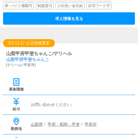
車･バイク通勤可
制服貸与
入社祝い金支給
在宅ワーク可
求人情報を見る
2/3 12:17 お店情報更新
山梨甲府甲斐ちゃんこ/デリヘル
山梨甲府甲斐ちゃんこ
[
デリヘル
/
甲府市
]
募集職種
お問い合わせください。
給与
山梨県
/
甲府・昭和・甲斐
/
甲府市
勤務地