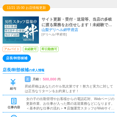
11/21 15:00 お店情報更新
サイト更新・受付・送迎等、当店の多岐
に渡る業務をお任せします！未経験でも
山梨デリヘル絆甲府店
しっかりと教えます！
[
デリヘル
/
甲府市
]
アルバイト
未経験可
即日勤務可
店長/幹部候補
店長/幹部候補
の求人情報
500,000
月給 :
正
円
昇給昇格はあなたのヤル気次第です！努力と実力に対して
給与
は正当なリターンをお約束します！
女の子の出勤管理やお客様からの電話応対、Webページの
更新作業、お仕事が入った際の送迎業務などになります。
仕事内容
＜基本的な仕事の流れ＞▼店舗運営スタッフがWebサイト
全般の情報更新女の子の出勤登録やお店の最新情報を公開