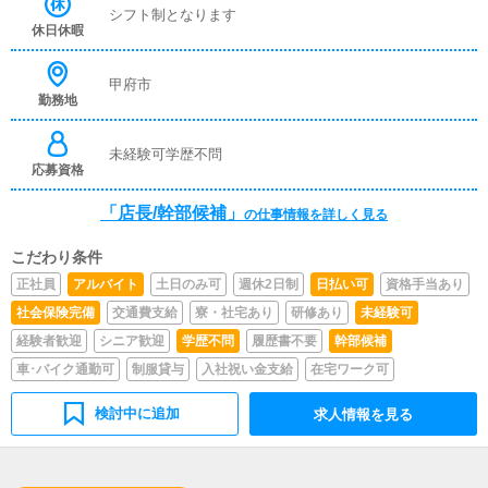
します。▼電話・ネット予約での応対お客様からの問い合
シフト制となります
わせやご予約を確認します。▼自宅・ホテルへの送迎女の
休日休暇
子をご指定の場所まで安全に送り届けて頂きます。▼マネ
ージメント▼売上管理▼企画・打合せイベントの企画を行
い、デザイナーやフォトグラファーに発注依頼を行いま
甲府市
勤務地
す。
未経験可学歴不問
応募資格
「店長/幹部候補」
の仕事情報を詳しく見る
こだわり条件
正社員
アルバイト
土日のみ可
週休2日制
日払い可
資格手当あり
社会保険完備
交通費支給
寮・社宅あり
研修あり
未経験可
経験者歓迎
シニア歓迎
学歴不問
履歴書不要
幹部候補
車･バイク通勤可
制服貸与
入社祝い金支給
在宅ワーク可
検討中に追加
求人情報を見る