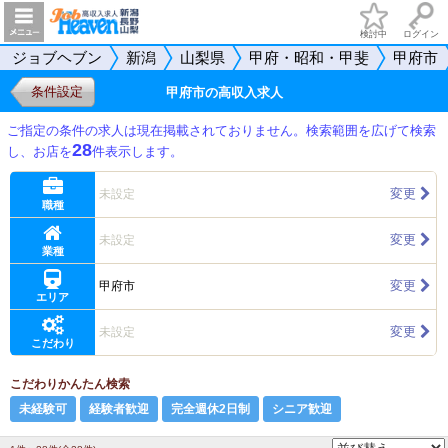
検討中
ログイン
ジョブヘブン
新潟
山梨県
甲府・昭和・甲斐
甲府市
条件設定
甲府市の高収入求人
ご指定の条件の求人は現在掲載されておりません。検索範囲を広げて検索
28
し、お店を
件表示します。
変更
未設定
職種
変更
未設定
業種
変更
甲府市
エリア
変更
未設定
こだわり
こだわりかんたん検索
未経験可
経験者歓迎
完全週休2日制
シニア歓迎