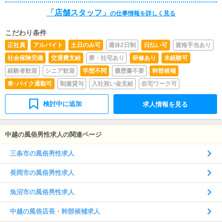
ならOK♪女性スタッフも活躍中！PCの基本操作できる方
「店舗スタッフ」
大歓迎です！
の仕事情報を詳しく見る
こだわり条件
正社員
アルバイト
土日のみ可
週休2日制
日払い可
資格手当あり
社会保険完備
交通費支給
寮・社宅あり
研修あり
未経験可
経験者歓迎
シニア歓迎
学歴不問
履歴書不要
幹部候補
車･バイク通勤可
制服貸与
入社祝い金支給
在宅ワーク可
検討中に追加
求人情報を見る
中越の風俗男性求人の関連ページ
三条市の風俗男性求人
長岡市の風俗男性求人
魚沼市の風俗男性求人
中越の風俗店長・幹部候補求人