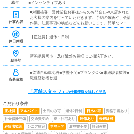
給与
■インセンティブあり
■対面接客・受付業務お客様からのお問合せや来店された
お客様の案内を行っていただきます。予約の確認や、会計
仕事内容
作業、注意事項の喚起などをお願いします。簡単なマニュ
アルや、先輩スタッフに付いて業務内容を見ながら徐々に
覚えていただきますので、未経験の方でも安心して働けま
【正社員】週休１日制
す。■企画の立案店舗イベントや店舗運営など様々な企画
休日休暇
を提案していただきます。【新規のお客様の増加】【お客
様のリピート率の向上】【キャストの方の入店数の増加】
など、売上UPに繋がる施策の提案を行っていただきま
新潟県長岡市・及び近郊お気軽にご相談下さい。
勤務地
す。■キャスト管理お店で働いていただいているキャスト
の方が稼げるようにインターネットを使ったPR（写メ日
記）などの使い方などのアドバイスを行っていただきま
■普通自動車免許■学歴不問■ブランクOK■未経験者歓迎■
す。■PC更新業務ヘブンネットなど、ポータルサイト等の
職種経験者歓迎
応募資格
店舗情報更新作業を行っていただきます。キャストの出勤
情報やイベント、求人ブログの作成となります。基本的に
「店舗スタッフ」
の仕事情報を詳しく見る
はボタンを押すだけや、ブログの更新時に簡単に文字が入
力出来れば問題ありません。PCが苦手な人でも簡単にで
こだわり条件
きます。■清掃・備品管理お客様やキャストの方に快適に
お過ごしいただくため、店内の清掃や備品の管理・補充を
正社員
アルバイト
土日のみ可
週休2日制
日払い可
資格手当あり
行っていただきます。
社会保険完備
交通費支給
寮・社宅あり
研修あり
未経験可
経験者歓迎
シニア歓迎
学歴不問
履歴書不要
幹部候補