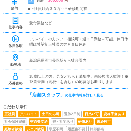
300,000
月給 :
正
円
給与
■正社員月給３０万～＊研修期間有
受付業務など
仕事内容
アルバイトの方シフト相談可・週３日勤務～可能。休日休
暇は希望制正社員の方月６日休み
休日休暇
新潟県長岡市長岡駅から徒歩圏内
勤務地
18歳以上の方。男女どちらも募集中。未経験者大歓迎！※
18歳未満（高校生を含む）の応募はお断りします。
応募資格
「店舗スタッフ」
の仕事情報を詳しく見る
こだわり条件
正社員
アルバイト
土日のみ可
週休2日制
日払い可
資格手当あり
社会保険完備
交通費支給
寮・社宅あり
研修あり
未経験可
経験者歓迎
シニア歓迎
学歴不問
履歴書不要
幹部候補