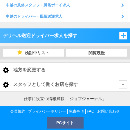
中越の風俗スタッフ・風俗ボーイ求人
中越のドライバー・風俗送迎求人
デリヘル送迎ドライバー求人を探す
新潟県
検討中リスト
閲覧履歴
長野県
新潟県
地方を変更する
山梨県
長野県
新潟県 デリヘル送迎ドライバー
<
全国トップ
スタッフとして働くお店を探す
山梨県
下越
長野県 デリヘル送迎ドライバー
北海道 男性高収入
新潟県
仕事に役立つ情報満載 「ジョブジャーナル」
東北 男性高収入
長野・千曲・須坂・中野
山梨県 デリヘル送迎ドライバー
中越
下越 デリヘル送迎ドライバー
会員規約
新潟 男性高収入
プライバシーポリシー
免責事項
FAQ
お問い合わせ
長野県
南関東 男性高収入
新潟 男性高収入
PCサイト
甲府・昭和・甲斐
松本・塩尻・安曇野
上越
長野・千曲・須坂・中野 デリヘル送迎ドライバー
新潟市 デリヘル送迎ドライバー
中越 デリヘル送迎ドライバー
長野 男性高収入
甲信越 男性高収入
石川県