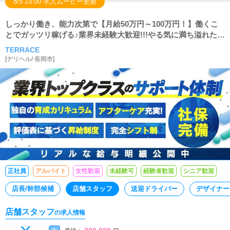
8/5 23:00 求人ムービー更新
しっかり働き、能力次第で【月給50万円～100万円！】働くこ
とでガッツリ稼げる♪業界未経験大歓迎!!!やる気に満ち溢れた向
上心・野心家☆只今積極採用中☆副業も◎
TERRACE
[
デリヘル
/
長岡市
]
正社員
アルバイト
女性歓迎
未経験可
経験者歓迎
シニア歓迎
店長/幹部候補
店舗スタッフ
送迎ドライバー
デザイナー
店舗スタッフ
の求人情報