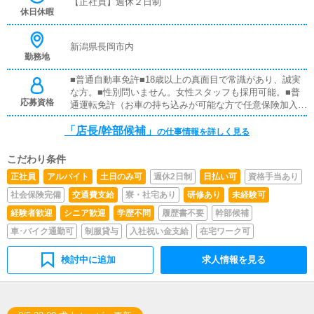
【正社員】週休２日制
い店舗の運営をお任せします。■PC更新業務ヘブンネット
休日休暇
など、ポータルサイト等の店舗情報更新作業を行っていた
だきます。キャストの出勤情報やイベント、求人ブログの
作成となります。基本的にはボタンを押すだけや、ブログ
新潟県長岡市内
勤務地
の更新時に簡単に文字が入力出来れば問題ありません。P
Cが苦手な人でも簡単にできます。店舗運営全般のお仕事
■普通自動車免許■18歳以上の真面目で常識があり、誠実
になります。詳しくはご連絡ください。常識があり真面目
な方。■性別問いません。女性スタッフも採用可能。■普
で誠実な方のご応募お待ちしております。18歳以上であ
応募資格
通運転免許（お車の持ち込みが可能な方で任意保険加入済
れば年齢、性別問いません。将来独立希望の方も大歓迎で
み）■夢や目標があり、やる気のある方大募集！■未経験
す。未経験からでも当店スッタフが万全のサポートをさせ
「店長/幹部候補」
者歓迎、経験者優遇■学歴不問■大学生・専門学生の方、
の仕事情報を詳しく見る
て頂きます。
アルバイトも大歓迎！※18歳未満（高校生を含む）の応募
はお断りします。
こだわり条件
正社員
アルバイト
土日のみ可
週休2日制
日払い可
資格手当あり
社会保険完備
交通費支給
寮・社宅あり
研修あり
未経験可
経験者歓迎
シニア歓迎
学歴不問
履歴書不要
幹部候補
車･バイク通勤可
制服貸与
入社祝い金支給
在宅ワーク可
検討中に追加
求人情報を見る