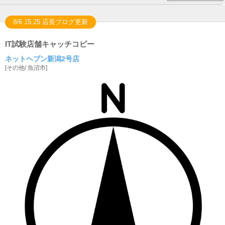
8/6 15:25 店長ブログ更新
IT試験店舗キャッチコピー
ネットヘブン新潟2号店
[
その他
/
魚沼市
]