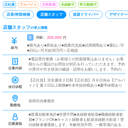
正社員
アルバイト
女性歓迎
未経験可
即日勤務可
店長/幹部候補
店舗スタッフ
送迎ドライバー
デザイナー
店舗スタッフ
の求人情報
300,000
月給 :
正
円
■賞与あり■昇給あり■残業代支給■試用期間あり■週払い可
給与
■日払い可月給30万円～応相談
■電話受付業務（お客様との対面接客はありません）お客
様からの電話のお問合せ対応を行っていただきます。予約
仕事内容
の受付や空き状況の確認・説明をお願いします。予約の確
定後はキャストやドライバーに通達します。簡単なマニュ
アルや先輩スタッフに気軽に聞ける環境ですので、未経験
【正社員】完全週休２日制【正社員】月８日休み【アルバ
でも安心して働けます。■PC更新業務ヘブンネットなど、
イト】週３日以上勤務■年末年始休暇あり■慶弔休暇あり
休日休暇
ポータルサイト等の店舗情報更新作業を行っていただきま
す。キャストの出勤情報やイベント、求人ブログの作成と
なります。基本的にはボタンを押すだけや、ブログの更新
長岡市内事務所
勤務地
時に簡単に文字が入力出来れば問題ありません。PCが苦
手な人でも簡単にできます。■清掃・備品管理お客様やキ
■普通自動車免許■学歴不問■未経験者歓迎■職種経験者歓
ャストの方に快適にお過ごしいただくため、店内の清掃や
迎■ブランクOK■キャスト経験者も歓迎未経験大歓迎！受
備品の管理・補充を行っていただきます。お客様様からの
応募資格
付経験者優遇致します。年齢性別不問、一般常識のある方
お電話対応ドライバーへの配車連絡簡単なPC入力作業