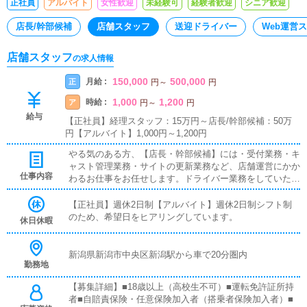
正社員
アルバイト
女性歓迎
未経験可
経験者歓迎
シニア歓迎
店長/幹部候補
店舗スタッフ
送迎ドライバー
Web運営
店舗スタッフ
の求人情報
150,000
500,000
月給 :
正
円
～
円
1,000
1,200
時給 :
ア
円
～
円
給与
【正社員】経理スタッフ：15万円～店長/幹部候補：50万
円【アルバイト】1,000円～1,200円
やる気のある方、【店長・幹部候補】には・受付業務・キ
ャスト管理業務・サイトの更新業務など、店舗運営にかか
仕事内容
わるお仕事をお任せします。ドライバー業務をしていただ
くこともあります。従業員には・明瞭かつ公正な評価制
度、チャレンジングな登用でキャリア、給与アップを支
【正社員】週休2日制【アルバイト】週休2日制シフト制
援・安心安全な職務環境を提供し、より自己実現しやすい
のため、希望日をヒアリングしています。
休日休暇
環境を整えています。アルバイトの方はもちろん、社員登
用もあります。やる気のある方には新しい仕事にチャレン
ジしていただき、将来的には店長、幹部として活躍いただ
新潟県新潟市中央区新潟駅から車で20分圏内
勤務地
けるよう支援します。
【募集詳細】■18歳以上（高校生不可）■運転免許証所持
者■自賠責保険・任意保険加入者（搭乗者保険加入者）■