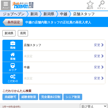
検討中
ログイン
ジョブヘブン
新潟
新潟県
中越
店舗スタッフ
条件設定
中越の店舗内勤スタッフの正社員の高収入求人
新潟県
長岡
変更
店舗スタッフ
職種
変更
未設定
業種
変更
中越
エリア
変更
未設定
こだわり
こだわりかんたん検索
未経験可
経験者歓迎
完全週休2日制
シニア歓迎
1件〜6件(全6件)