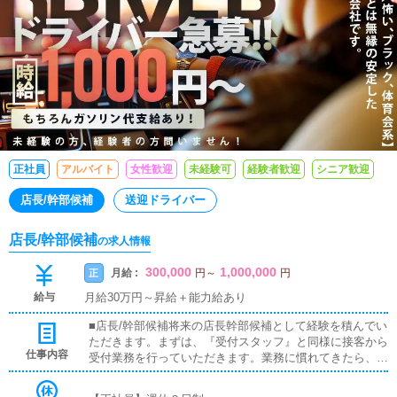
正社員
アルバイト
女性歓迎
未経験可
経験者歓迎
シニア歓迎
店長/幹部候補
送迎ドライバー
店長/幹部候補
の求人情報
300,000
1,000,000
月給 :
正
円
～
円
給与
月給30万円～昇給＋能力給あり
■店長/幹部候補将来の店長幹部候補として経験を積んでい
ただきます。まずは、『受付スタッフ』と同様に接客から
仕事内容
受付業務を行っていただきます。業務に慣れてきたら、
『キャストの管理』や『経営に関わる業務』を順に覚えて
いただきます。早い方だと１年ぐらいで、店長として新し