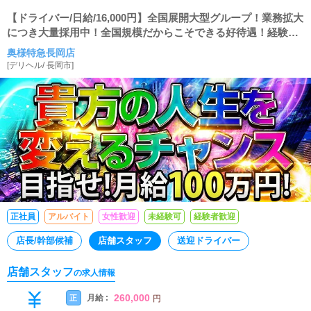
【ドライバー/日給/16,000円】全国展開大型グループ！業務拡大
につき大量採用中！全国規模だからこそできる好待遇！経験不
問でやる気重視の採用を行っております！
奥様特急長岡店
[
デリヘル
/
長岡市
]
正社員
アルバイト
女性歓迎
未経験可
経験者歓迎
店長/幹部候補
店舗スタッフ
送迎ドライバー
店舗スタッフ
の求人情報
260,000
月給 :
正
円