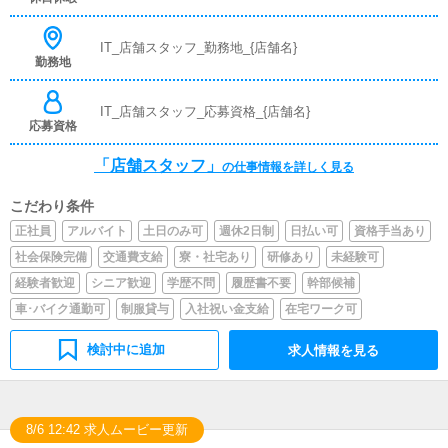
IT_店舗スタッフ_勤務地_{店舗名}
勤務地
IT_店舗スタッフ_応募資格_{店舗名}
応募資格
「店舗スタッフ」
の仕事情報を詳しく見る
こだわり条件
正社員
アルバイト
土日のみ可
週休2日制
日払い可
資格手当あり
社会保険完備
交通費支給
寮・社宅あり
研修あり
未経験可
経験者歓迎
シニア歓迎
学歴不問
履歴書不要
幹部候補
車･バイク通勤可
制服貸与
入社祝い金支給
在宅ワーク可
検討中に追加
求人情報を見る
8/6 12:42 求人ムービー更新