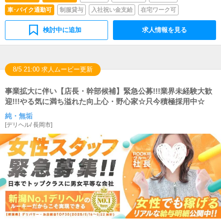
車･バイク通勤可
制服貸与
入社祝い金支給
在宅ワーク可
検討中に追加
求人情報を見る
8/5 21:00 求人ムービー更新
事業拡大に伴い【店長・幹部候補】緊急公募!!!業界未経験大歓
迎!!!やる気に満ち溢れた向上心・野心家☆只今積極採用中☆
純・無垢
[
デリヘル
/
長岡市
]