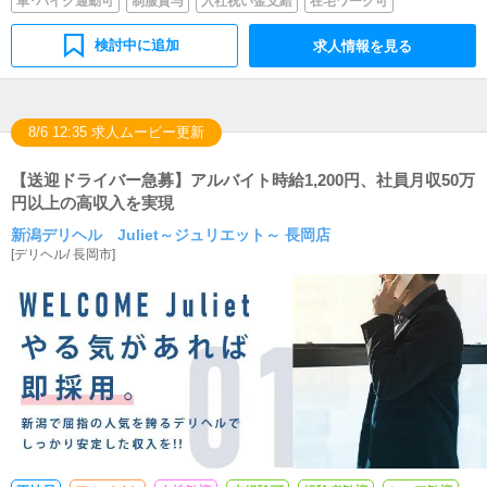
車･バイク通勤可
制服貸与
入社祝い金支給
在宅ワーク可
検討中に追加
求人情報を見る
8/6 12:35 求人ムービー更新
【送迎ドライバー急募】アルバイト時給1,200円、社員月収50万
円以上の高収入を実現
新潟デリヘル Juliet～ジュリエット～ 長岡店
[
デリヘル
/
長岡市
]