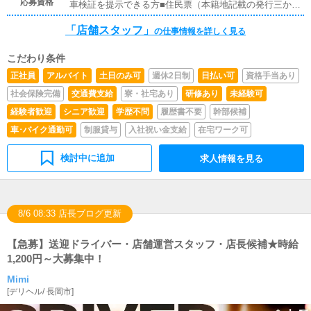
応募資格
車検証を提示できる方■住民票（本籍地記載の発行三か月
以内のみ有効）■履歴書を持参できる方
「店舗スタッフ」
の仕事情報を詳しく見る
こだわり条件
正社員
アルバイト
土日のみ可
週休2日制
日払い可
資格手当あり
社会保険完備
交通費支給
寮・社宅あり
研修あり
未経験可
経験者歓迎
シニア歓迎
学歴不問
履歴書不要
幹部候補
車･バイク通勤可
制服貸与
入社祝い金支給
在宅ワーク可
検討中に追加
求人情報を見る
8/6 08:33 店長ブログ更新
【急募】送迎ドライバー・店舗運営スタッフ・店長候補★時給
1,200円～大募集中！
Mimi
[
デリヘル
/
長岡市
]