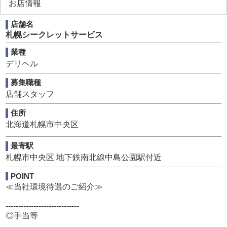
お店情報
[休日] ：週休2日制(月5休)
[給与] ：月給25万円～
店舗名
札幌シークレットサービス
※詳細は募集要項をご確認ください
業種
デリヘル
女性スタッフも在職中
人間関係も良く男女問わずお互いをサポートしながら運営
募集職種
しております。
店舗スタッフ
≪現在・過去のスタッフ職歴紹介≫
住所
パチンコ屋店員・電気工事士・中卒・高卒・大卒・飲食店
北海道札幌市中央区
経営者・自営業・出版関係etc.
最寄駅
風俗業未経験からでも働けます。
札幌市中央区 地下鉄南北線中島公園駅付近
職歴は多種多様で様々な分野の方々が就職・転職先として
勤めている会社になります。
POINT
≪当社環境待遇のご紹介≫
よく聞く「風俗店員っぽい」人はおらず、一般の会社員の
ような見た目と人柄の方で構成された職場です。
-----------------------------
◎手当等
また当社では