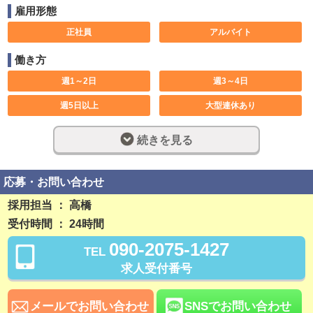
雇用形態
正社員
アルバイト
働き方
週1～2日
週3～4日
週5日以上
大型連休あり
土日のみ可
休み希望対応可
続きを見る
1日2時間
1日5時間
短期可
1ヶ月以内
応募・お問い合わせ
3ヶ月以内
6ヶ月以内
採用担当 ： 高橋
受付時間 ： 24時間
長期歓迎
週休2日制
090-2075-1427
TEL
完全週休2日制
社員登用制度あり
求人受付番号
残業なし
勤務開始日相談可
稼ぎ方
メールでお問い合わせ
SNSでお問い合わせ