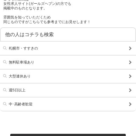
女性求人サイト(ガールズヘブン)の方でも
車･バイク通勤可
髪型自由
掲載中のものとなります。
雰囲気を知っていただくため
タトゥー可
制服貸与
同じものですがこちらでも参考までにお見せします！
入社祝い金支給
勤務地相談
他の人はコチラも検索
WEB面接OK
在宅ワーク可
札幌市・すすきの
オフィス内分煙・禁煙
送迎車持込禁煙可
即日採用合否通達可
残業代支給
無料駐車場あり
大型連休あり
週5日以上
中･高齢者歓迎