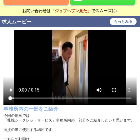
日払い可
賞与あり
お問い合わせは
「ジョブヘブン見た」
でスムーズに♪
昇給あり
資格手当あり
求人ムービー
もっとみる
待遇
社会保険完備
交通費支給
無料駐車場あり
寮・社宅あり
研修あり
こだわり
未経験可
経験者歓迎
中･高齢者歓迎
シニア歓迎
女性歓迎
女性活躍中
事務所内の一部をご紹介
大学生歓迎
即日勤務可
今回の動画では
「札幌シークレットサービス」事務所内の一部分をご紹介したいと思います。
掛け持ち可
学歴不問
面接の際に使用する場所です。
履歴書不要
幹部候補
こちらの動画は