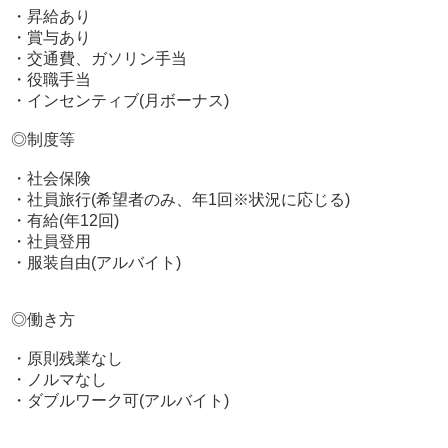
社用車の使用も可能で、台数の追加も検討しております。
・昇給あり
・賞与あり
ヘブンネットランキングにおいても常に上位に位置し、集
・交通費、ガソリン手当
客も安定しているため収入面の不安は一切なく働くことが
・役職手当
できますよ。
・インセンティブ(月ボーナス)
是非ご応募お待ちしております！
◎制度等
・社会保険
・社員旅行(希望者のみ、年1回※状況に応じる)
・有給(年12回)
・社員登用
・服装自由(アルバイト)
◎働き方
・原則残業なし
・ノルマなし
・ダブルワーク可(アルバイト)