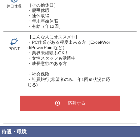
［その他休日］
休日休暇
・慶弔休暇
・連休取得
・年末年始休暇
・有給（年12回）
【こんな人にオススメ✨】
・PC作業がある程度出来る方（Excel/Wor
d/PowerPointなど）
POINT
・業界未経験もOK！
・女性スタッフも活躍中
・成長意欲のある方
・社会保険
・社員旅行(希望者のみ、年1回※状況に応
じる)
応募する
待遇・環境