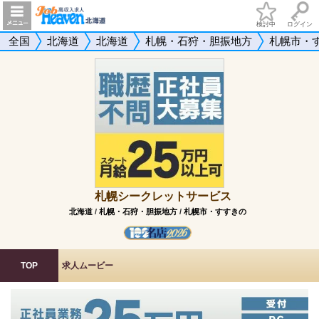
検討中
ログイン
全国
北海道
北海道
札幌・石狩・胆振地方
札幌市・
札幌シークレットサービス
北海道
/
札幌・石狩・胆振地方
/
札幌市・すすきの
TOP
求人ムービー