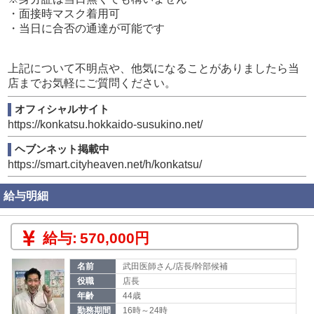
■６ヶ月勤務後から有給付与！！！
・面接時マスク着用可
■日払い制度もちろん有ります！！
・当日に合否の通達が可能です
■体育会系のノリや強制的な飲み会など一切ございませ
ん！！！
■給料未払い、遅延など一切ございません。
上記について不明点や、他気になることがありましたら当
■大入制度有！！入社初日から制度対象者！！
店までお気軽にご質問ください。
■新規オープンのためスタッフ全員が初心者です。未経験
オフィシャルサイト
の方も遠慮なくご連絡ください。
https://konkatsu.hokkaido-susukino.net/
■基本業務はお客様のご案内と簡単な清掃作業です。
慣れてくればキャスト対応、店舗運営マネジメントをお任
ヘブンネット掲載中
せ致します。
https://smart.cityheaven.net/h/konkatsu/
勿論人には得意、不得意あると思いますがどの業務も慣れ
れば誰でも出来る業務だと思います。
給与明細
実際に当グループには50代でこの業界に初めて入り始めは
もちろん四苦八苦しながら働いてましたが今じゃ完全に戦
力として数えられる新人スタッフもいます。
給与:
570,000円
名前
武田医師さん/店長/幹部候補
役職
店長
年齢
44歳
勤務期間
16時～24時