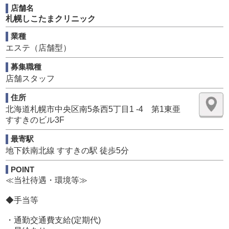
年で6店舗まで増加。さらに来年も新店オープンが確定して
店舗名
おり、出店ラッシュ予定。スピード展開を支えてくれるス
札幌しこたまクリニック
タッフ大量募集中です！！
業種
■当アクセスグループと他グループ様との一番の違いが労
エステ（店舗型）
働時間になると思います。
ナイトワーク経験者の方、未経験の方、両者共にナイトワ
募集職種
ークは長時間労働のイメージがあるかと思います。
店舗スタッフ
そんな業界に一石を投じるのが当アクセスグループになり
ます。
住所
ナイトワークで正社員の労働時間が8時間の店舗様は当グル
北海道札幌市中央区南5条西5丁目1 -4 第1東亜
ープ以外見たことがないです。
すすきのビル3F
この労働時間が当グループの一番の自慢で一番の魅力にな
ると思います。
最寄駅
朝8時に出勤して16時には終わりそのあと全部自由時
地下鉄南北線 すすきの駅 徒歩5分
間！！一般職と一切変わらない労働時間そんな店舗他にあ
POINT
ると思いますか？
≪当社待遇・環境等≫
■残業も基本ありません。通し業務も勿論ありません。
◆手当等
元々他店舗様で働いていたスタッフが当グループに来た時
通し業務が無い事にビックリしてましたが、通し業務の有
・通勤交通費支給(定期代)
るお店に逆にビックリしました。