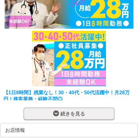
【1日8時間】残業なし！30・40代・50代活躍中！月28万
円！接客業務・経験不問◎
ナイトワークではあり得ない8時間拘束8時間労働！！！通
続きを見る
し業務も勿論なし！！！
お店情報
全国20店舗展開中のアクセスグループ。北海道エリアは3