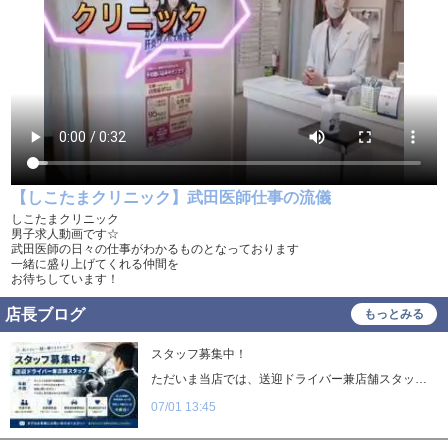
女性活躍中
大学生歓迎
即日勤務可
学歴不問
履歴書不要
幹部候補
車･バイク通勤可
髪型自由
制服貸与
入社祝い金支給
WEB面接OK
在宅ワーク可
【しこたまクリニック】武田医師仕事の流儀
オフィス内分煙・禁煙
送迎車持込禁煙可
しこたまクリニック
男子求人動画です☆
武田医師の日々の仕事がわかるものとなっております
即日採用合否通達可
残業代支給
一緒に盛り上げてくれる仲間を
お待ちしています！
店長ブログ
もっとみる
スタッフ募集中！
ただいま当店では、送迎ドライバー兼店舗スタッフを募集しています！ * 年齢不問 * 未経験歓迎 * 要普通自動車免許 * 車の運転が好きな方大歓迎！ お仕事内容は、キャストの送迎や店舗運営のサポートが中心です。経験は問いませんので、やる気と責任感があれば大歓迎！ 「空いた時間を有効活用したい」「安定して働きたい」「新しい環境でチャレンジしたい」という方もぜひご応募ください。 まずはお気軽にお問い合わせください。皆さまからのご応募をお待ちしております！
07/01 13:45