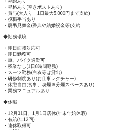
・昇給あり
100歩譲ってスタッフの数が足りなくて止むを得ずなら納
・昇格あり(空きポストあり)
得はできないまでも理解はできます。スタッフの数が充足
・賞与(大入り 1日最大5,000円まで支給)
してる中の通し業務は不合理すぎませんか？
・役職手当あり
この業界どうしても不合理な部分はあると思います。た
・慶弔見舞金(香典や結婚祝金等)支給
だ、そんな不合理をなるべく少なくしているのが当グルー
プになります。
◆勤務環境
・即日面接対応可
当グループのデメリット?
・即日勤務可
・車、バイク通勤可
■もちろん当グループもメリットだけではなくデメリット
・残業なし(1日8時間勤務)
も存在しています。
・スーツ勤務(白衣等は貸出)
それが他グループ様に比べて給与水準が比較的低いことに
・研修制度あり(お仕事レクチャー)
なります。
・休憩自由(食事、喫煙※分煙スペースあり)
他グループ様の求人情報を見ると給与が当グループより高
・業務マニュアルあり
額なグループ様が多いです。
ただ、求人情報に掲載してる給与は休日を返上した場合な
◆休暇
どいろいろな条件等がある場合が多い事も事実です。実際
に他グループ様の面接に行った後に当グループに来たスッ
・12月31日、1月1日店休(年末年始休暇)
タフから聞いたので確かかと思います。勿論本当の内容を
・有給(年12回)
掲載してるグループ様も当然あると思いおますが面接を受
・連休取得可
ける前に知ることは難しいです。