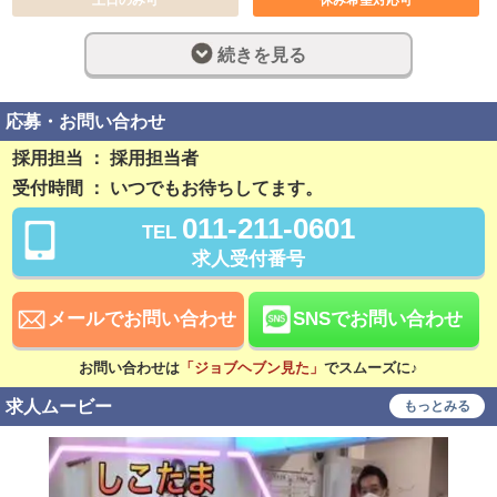
長期歓迎
週休2日制
続きを見る
完全週休2日制
社員登用制度あり
残業なし
勤務開始日相談可
応募・お問い合わせ
採用担当 ： 採用担当者
稼ぎ方
受付時間 ： いつでもお待ちしてます。
日払い可
賞与あり
011-211-0601
TEL
昇給あり
資格手当あり
求人受付番号
待遇
社会保険完備
交通費支給
メールでお問い合わせ
SNSでお問い合わせ
寮・社宅あり
研修あり
お問い合わせは
「ジョブヘブン見た」
でスムーズに♪
こだわり
求人ムービー
もっとみる
未経験可
経験者歓迎
中･高齢者歓迎
シニア歓迎