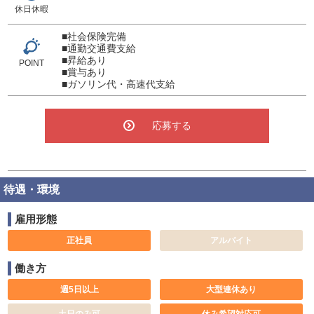
休日休暇
■社会保険完備
■通勤交通費支給
■昇給あり
POINT
■賞与あり
■ガソリン代・高速代支給
応募する
待遇・環境
雇用形態
正社員
アルバイト
働き方
週5日以上
大型連休あり
土日のみ可
休み希望対応可