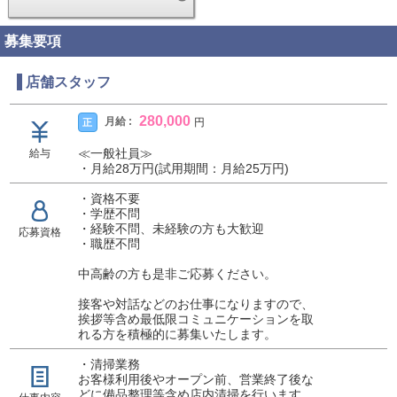
募集要項
店舗スタッフ
280,000
月給 :
正
円
≪一般社員≫
給与
・月給28万円(試用期間：月給25万円)
・資格不要
・学歴不問
・経験不問、未経験の方も大歓迎
応募資格
・職歴不問
中高齢の方も是非ご応募ください。
接客や対話などのお仕事になりますので、
挨拶等含め最低限コミュニケーションを取
れる方を積極的に募集いたします。
・清掃業務
お客様利用後やオープン前、営業終了後な
どに備品整理等含め店内清掃を行います。