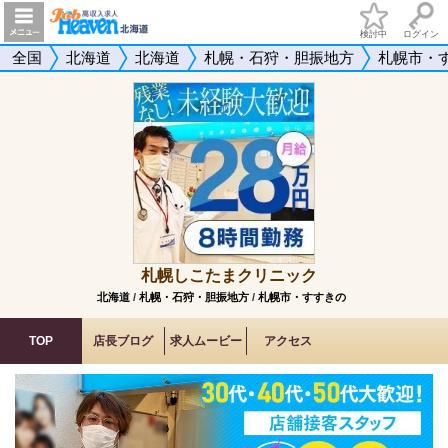
検討中
ログイン
全国
北海道
北海道
札幌・石狩・胆振地方
札幌市・
札幌しこたまクリニック
北海道
/
札幌・石狩・胆振地方
/
札幌市・すすきの
TOP
店長ブログ
求人ムービー
アクセス