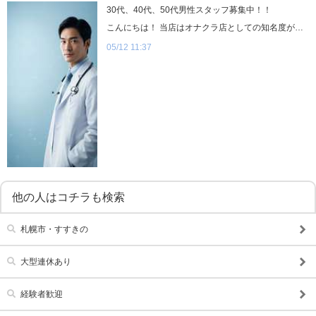
30代、40代、50代男性スタッフ募集中！！
こんにちは！ 当店はオナクラ店としての知名度が高く、 地元のお客様や観光客のお客様、様々なお客様がご来店されております。 そのためお客様が途絶えるとういことが、ほとんどありません。 勤務時間はあっという間に過ぎていきます！ 忙しすぎて目が回る日も多々ありますが、 先輩方のサポートもありますし、やりがいもあり、楽しく仕事しています！ 1日8時間勤務で 月給は28万円！！ 私も風俗未経験者です！ 一緒に当店で働いてみませんか？
05/12 11:37
他の人はコチラも検索
札幌市・すすきの
大型連休あり
経験者歓迎