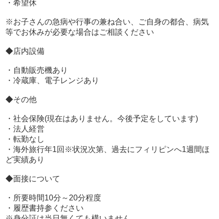
・希望休
当グループより労働時間、給与面両方が優れている100点
の好条件のグループ様を何度も面接を繰り返して探し続け
※お子さんの急病や行事の兼ね合い、ご自身の都合、病気
るより判っている90点のほうが良くないでしょうか？
等でお休みが必要な場合はご相談ください
◆店内設備
■自信を持って言えることは当アクセスグループの労働時
間8時間で残業もほぼ無く通し業務は一切ありません。
・自動販売機あり
急激な昇進、昇給などはありませんが、安定した収入と昇
・冷蔵庫、電子レンジあり
給、待遇をご用意致しております。
正直な話、時間を重要視するかお金を重要視するかその2択
◆その他
になると思います。
ただ当グループの8時間勤務で28万も十分大金ではないで
・社会保険(現在はありません。今後予定をしています)
しょうか。
・法人経営
・転勤なし
・海外旅行年1回※状況次第、過去にフィリピンへ1週間ほ
当グループの特徴、業務内容
ど実績あり
■風俗色のない職場。一般職からの転職大歓迎！経験者、
◆面接について
未経験者問わずお待ちしております。
■実働8時間！（コチラが本当に8時間拘束8時間労働で
・所要時間10分～20分程度
す！！）
・履歴書持参ください
■通し業務絶対なし！！！
※身分証は当日無くても構いません