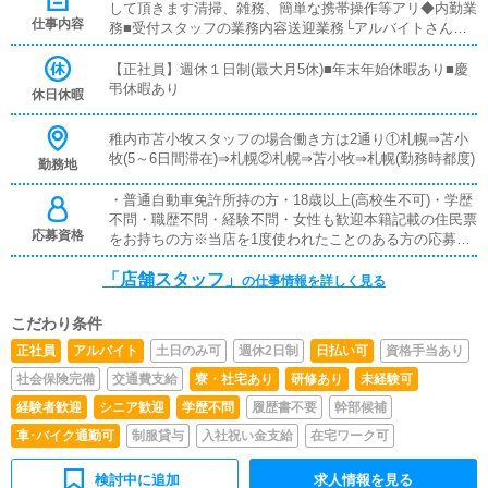
して頂きます清掃、雑務、簡単な携帯操作等アリ◆内勤業
仕事内容
務■受付スタッフの業務内容送迎業務└アルバイトさんの
シフト状況に応じて送迎業務をしてもらいます。内勤業
務・PC業務└へブンネットなどの風俗ポータルサイトの
【正社員】週休１日制(最大月5休)■年末年始休暇あり■慶
更新業務、データ入力を行います。・受付業務└電話オペ
弔休暇あり
休日休暇
レーター業務を行います。お客様からのオーダーを受付し
た後にキャストさん、ドライバーさんへご連絡をしていた
稚内市苫小牧スタッフの場合働き方は2通り①札幌⇒苫小
だき、送迎の手配を整えていただきます。
牧(5～6日間滞在)⇒札幌②札幌⇒苫小牧⇒札幌(勤務時都度)
勤務地
・普通自動車免許所持の方・18歳以上(高校生不可)・学歴
不問・職歴不問・経験不問・女性も歓迎本籍記載の住民票
応募資格
をお持ちの方※当店を1度使われたことのある方の応募は
ご遠慮ください
「店舗スタッフ」
の仕事情報を詳しく見る
こだわり条件
正社員
アルバイト
土日のみ可
週休2日制
日払い可
資格手当あり
社会保険完備
交通費支給
寮・社宅あり
研修あり
未経験可
経験者歓迎
シニア歓迎
学歴不問
履歴書不要
幹部候補
車･バイク通勤可
制服貸与
入社祝い金支給
在宅ワーク可
検討中に追加
求人情報を見る