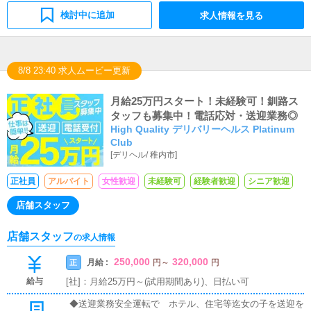
検討中に追加
求人情報を見る
8/8 23:40 求人ムービー更新
月給25万円スタート！未経験可！釧路ス
タッフも募集中！電話応対・送迎業務◎
High Quality デリバリーヘルス Platinum
Club
[
デリヘル
/
稚内市
]
正社員
アルバイト
女性歓迎
未経験可
経験者歓迎
シニア歓迎
店舗スタッフ
店舗スタッフ
の求人情報
250,000
320,000
月給 :
正
円
～
円
給与
[社]：月給25万円～(試用期間あり)、日払い可
◆送迎業務安全運転で ホテル、住宅等迄女の子を送迎を