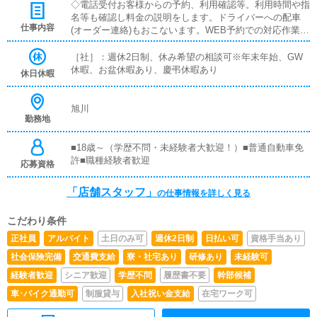
◇電話受付お客様からの予約、利用確認等。利用時間や指
名等も確認し料金の説明をします。ドライバーへの配車
仕事内容
(オーダー連絡)もおこないます。WEB予約での対応作業も
あります。◇WEB更新ポータルサイトにおけるPC業務(情
報配信、更新、作成、管理業務全般)◇ドライバー業務キ
［社］：週休2日制、休み希望の相談可※年末年始、GW
ャスト送迎(オーダー派遣、出退勤時)◇清掃等雑務事務所
休暇、お盆休暇あり、慶弔休暇あり
休日休暇
清掃、消毒、換気等
旭川
勤務地
■18歳～（学歴不問・未経験者大歓迎！）■普通自動車免
許■職種経験者歓迎
応募資格
「店舗スタッフ」
の仕事情報を詳しく見る
こだわり条件
正社員
アルバイト
土日のみ可
週休2日制
日払い可
資格手当あり
社会保険完備
交通費支給
寮・社宅あり
研修あり
未経験可
経験者歓迎
シニア歓迎
学歴不問
履歴書不要
幹部候補
車･バイク通勤可
制服貸与
入社祝い金支給
在宅ワーク可