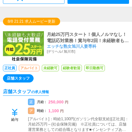
8/8 21:21 求人ムービー更新
月給25万円スタート！個人ノルマなし！
電話応対業務！賞与年2回！未経験者も多
エッチな熟女旭川人妻専科
数在職中！
[
デリヘル
/
旭川市
]
正社員
アルバイト
未経験可
経験者歓迎
即日勤務可
店舗スタッフ
店舗スタッフ
の求人情報
250,000
月給 :
正
円
1,100
時給 :
ア
円
[アルバイト]：時給1,100円(ガソリン代全額支給)[正社員]：
給与
月給25万円～(社会保険完備) ※正社員については、店舗
運営業務としての総合職となります■インセンティブあり■