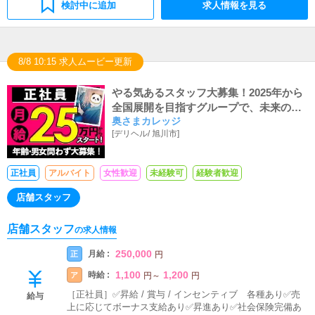
検討中に追加
求人情報を見る
8/8 10:15 求人ムービー更新
やる気あるスタッフ大募集！2025年から
全国展開を目指すグループで、未来の店
奥さまカレッジ
長！
[
デリヘル
/
旭川市
]
正社員
アルバイト
女性歓迎
未経験可
経験者歓迎
店舗スタッフ
店舗スタッフ
の求人情報
250,000
月給 :
正
円
1,100
1,200
時給 :
ア
円
～
円
［正社員］✅昇給 / 賞与 / インセンティブ 各種あり✅売
給与
上に応じてボーナス支給あり✅昇進あり✅社会保険完備あ