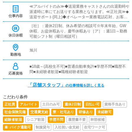
賞与あり■昇給あり
≪アルバイトのみ≫◆送迎業務キャストさんの出退勤時や
派遣時に車にてお送りする業務となります。≪正社員≫◆
仕事内容
送迎サポート(同上)◆オペレーター業務電話応対、お客様
からのお問合せ時にコースや料金説明を致します。◆PC
［社］：週休2日制、休み希望の相談可※年末年始、GW
業務WEBサイト情報のデータ更新やデータ入力の作業と
休暇、お盆休暇あり、慶弔休暇あり［ア］：週1日～勤務
なります。◆事務所清掃簡易的な清掃業務。出勤時に掃除
休日休暇
可能シフト制（曜日相談可）
機で環境整備します。
旭川
勤務地
■18歳～(高校生不可)■普通自動車免許■学歴不問■職歴不
問■未経験者歓迎■職種経験者歓迎
応募資格
「店舗スタッフ」
の仕事情報を詳しく見る
こだわり条件
正社員
アルバイト
土日のみ可
週休2日制
日払い可
資格手当あり
社会保険完備
交通費支給
寮・社宅あり
研修あり
未経験可
経験者歓迎
シニア歓迎
学歴不問
履歴書不要
幹部候補
車･バイク通勤可
制服貸与
入社祝い金支給
在宅ワーク可