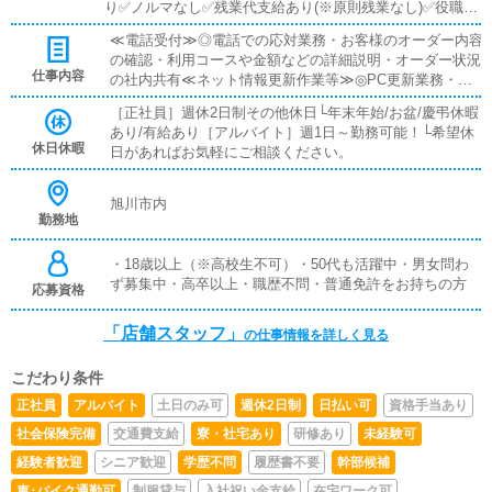
り✅ノルマなし✅残業代支給あり(※原則残業なし)✅役職給
あり✅家族手当あり✅社員寮あり［アルバイト］✅時給11
≪電話受付≫◎電話での応対業務・お客様のオーダー内容
時～18時 ：時給1,100円〜18時～翌2時 ：時給1,200円〜
の確認・利用コースや金額などの詳細説明・オーダー状況
✅全額日払い制
仕事内容
の社内共有≪ネット情報更新作業等≫◎PC更新業務・ボ
タンを押すだけの簡単作業・テキスト打ちも状況に応じて
［正社員］週休2日制その他休日└年末年始/お盆/慶弔休暇
対応・スキル不要≪キャスト管理※社員≫・日々の出退勤
あり/有給あり［アルバイト］週1日～勤務可能！└希望休
の確認や体調状況の把握、稼ぐための提案、相談などを行
休日休暇
日があればお気軽にご相談ください。
います。--------------・清掃(スタッフで協力)事務所清掃等を
行います。衛生面や環境整理のためおこないます。---------
------【入社時】初日：1日の流れを見学していただきま
旭川市内
す。2日目以降：お仕事内容についてお教えしていきま
勤務地
す。この業界でのお仕事が初めての方でもご安心くださ
い。ノルマ等もなく、自分のペースでのお仕事が可能で
・18歳以上（※高校生不可）・50代も活躍中・男女問わ
す。
ず募集中・高卒以上・職歴不問・普通免許をお持ちの方
応募資格
「店舗スタッフ」
の仕事情報を詳しく見る
こだわり条件
正社員
アルバイト
土日のみ可
週休2日制
日払い可
資格手当あり
社会保険完備
交通費支給
寮・社宅あり
研修あり
未経験可
経験者歓迎
シニア歓迎
学歴不問
履歴書不要
幹部候補
車･バイク通勤可
制服貸与
入社祝い金支給
在宅ワーク可