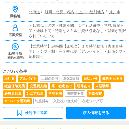
月30万円＋歩合給・以降、次長格、部長格、執行役員、
代表取締役などあり職責に応じて歩合割合が変動します。
北海道
/
旭川・北見・稚内・上川・紋別地方
/
旭川市
上記規定に基づき昇進と共に昇給致します。
勤務地
・18歳以上の方・性別不問、女性も活躍中・学歴/職歴不
問・経験不問・特別なスキル、資格必要なし・就業が制限
応募資格
されていない方
【営業時間】24時間【正社員】１０時間勤務（実働９時
間）・シフト制・完全交代制【アルバイト】・勤務シフト
勤務形態
応相談可
(時間/休日等)
こだわり条件
正社員
アルバイト
土日のみ可
週休2日制
日払い可
資格手当あり
社会保険完備
交通費支給
寮・社宅あり
研修あり
未経験可
経験者歓迎
シニア歓迎
学歴不問
履歴書不要
幹部候補
車･バイク通勤可
制服貸与
入社祝い金支給
在宅ワーク可
検討中に追加
求人情報を見る