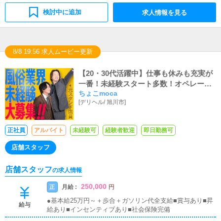
検討中に追加
求人情報を見る
8/8 19:56 求人ムービー更新
【20・30代活躍中】仕事も休みも充実が
一番！未経験スタート多数！オペレータ
ちょこmoca
ー業務◎週休2日制・社保あり
[
デリヘル
/
旭川市
]
正社員
アルバイト
未経験可
経験者歓迎
即日勤務可
店舗スタッフ
店舗スタッフ
の求人情報
250,000
月給 :
正
円
●基本給25万円～＋歩合＋ガソリン代全支給■賞与あり■昇
給与
給あり■インセンティブあり■社会保険完備