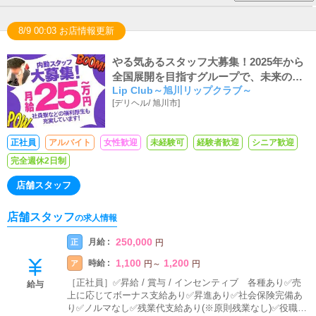
8/9 00:03 お店情報更新
やる気あるスタッフ大募集！2025年から
全国展開を目指すグループで、未来の店
Lip Club～旭川リップクラブ～
長！
[
デリヘル
/
旭川市
]
正社員
アルバイト
女性歓迎
未経験可
経験者歓迎
シニア歓迎
完全週休2日制
店舗スタッフ
店舗スタッフ
の求人情報
250,000
月給 :
正
円
1,100
1,200
時給 :
ア
円
～
円
［正社員］✅昇給 / 賞与 / インセンティブ 各種あり✅売
給与
上に応じてボーナス支給あり✅昇進あり✅社会保険完備あ
り✅ノルマなし✅残業代支給あり(※原則残業なし)✅役職給