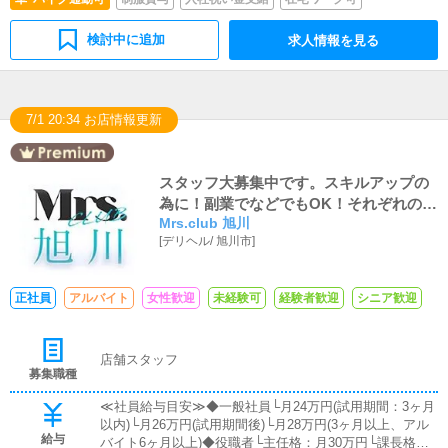
検討中に追加
求人情報を見る
7/1 20:34 お店情報更新
スタッフ大募集中です。スキルアップの
為に！副業でなどでもOK！それぞれの目
Mrs.club 旭川
標に向けて力を合わせて一緒に頑張りま
[
デリヘル
/
旭川市
]
しょう！
正社員
アルバイト
女性歓迎
未経験可
経験者歓迎
シニア歓迎
店舗スタッフ
募集職種
≪社員給与目安≫◆一般社員└月24万円(試用期間：3ヶ月
以内)└月26万円(試用期間後)└月28万円(3ヶ月以上、アル
給与
バイト6ヶ月以上)◆役職者└主任格：月30万円└課長格：