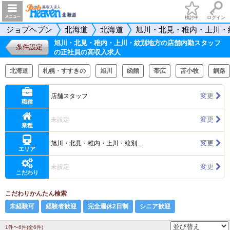
検討中
ログイン
ジョブヘブン
北海道
北海道
旭川・北見・稚内・上川・
旭川・北見・稚内・上川・紋別地方の店舗内勤スタッフ
条件設定
の正社員の高収入求人
北海道
札幌・すすきの
旭川
函館
帯広
苫小牧
釧路
変更
店舗スタッフ
職種
変更
未設定
業種
変更
旭川・北見・稚内・上川・紋別...
エリア
変更
未設定
こだわり
こだわりかんたん検索
未経験可
経験者歓迎
完全週休2日制
シニア歓迎
1件〜6件(全6件)