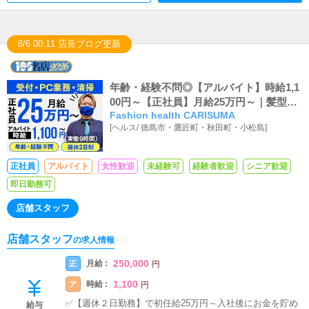
8/6 00:11 店長ブログ更新
年齢・経験不問◎【アルバイト】時給1,1
00円～【正社員】月給25万円～｜髪型自
Fashion health CARISUMA
由
[
ヘルス
/
徳島市・鷹匠町・秋田町・小松島
]
正社員
アルバイト
女性歓迎
未経験可
経験者歓迎
シニア歓迎
即日勤務可
店舗スタッフ
店舗スタッフ
の求人情報
250,000
月給 :
正
円
1,100
時給 :
ア
円
✅【週休２日勤務】で初任給25万円～入社後にお金を貯め
給与