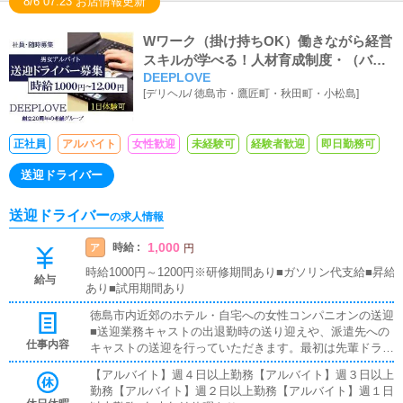
8/6 07:23 お店情報更新
Wワーク（掛け持ちOK）働きながら経営
スキルが学べる！人材育成制度・（バイ
DEEPLOVE
ト体験入店あり）
[
デリヘル
/
徳島市・鷹匠町・秋田町・小松島
]
正社員
アルバイト
女性歓迎
未経験可
経験者歓迎
即日勤務可
送迎ドライバー
送迎ドライバー
の求人情報
1,000
時給 :
ア
円
時給1000円～1200円※研修期間あり■ガソリン代支給■昇給
給与
あり■試用期間あり
徳島市内近郊のホテル・自宅への女性コンパニオンの送迎
■送迎業務キャストの出退勤時の送り迎えや、派遣先への
仕事内容
キャストの送迎を行っていただきます。最初は先輩ドライ
バーと同乗して行動し、業務の流れを覚えていただきます
【アルバイト】週４日以上勤務【アルバイト】週３日以上
ので、未経験の方でも安心して働けます。お客様と対面で
勤務【アルバイト】週２日以上勤務【アルバイト】週１日
接客をお願いすることはありません。ガソリン代・高速代