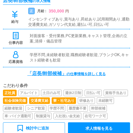
店長/幹部候補
の求人情報
350,000
月給 :
正
円
インセンティブあり,賞与あり,昇給あり,試用期間あり,通勤
給与
交通費支給,ガソリン代支給,週払い可,日払い可
対面接客・受付業務,PC更新業務,キャスト管理,企画の立
案,清掃・備品管理
仕事内容
学歴不問,未経験者歓迎,職務経験者歓迎,ブランクOK,キャ
スト経験者も歓迎
応募資格
「店長/幹部候補」
の仕事情報を詳しく見る
こだわり条件
正社員
アルバイト
土日のみ可
週休2日制
日払い可
資格手当あり
社会保険完備
交通費支給
寮・社宅あり
研修あり
未経験可
経験者歓迎
シニア歓迎
学歴不問
履歴書不要
幹部候補
車･バイク通勤可
制服貸与
入社祝い金支給
在宅ワーク可
検討中に追加
求人情報を見る