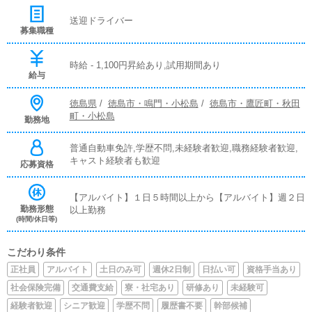
送迎ドライバー
募集職種
時給 - 1,100円昇給あり,試用期間あり
給与
徳島県
/
徳島市・鳴門・小松島
/
徳島市・鷹匠町・秋田
町・小松島
勤務地
普通自動車免許,学歴不問,未経験者歓迎,職務経験者歓迎,
キャスト経験者も歓迎
応募資格
【アルバイト】１日５時間以上から【アルバイト】週２日
勤務形態
以上勤務
(時間/休日等)
こだわり条件
正社員
アルバイト
土日のみ可
週休2日制
日払い可
資格手当あり
社会保険完備
交通費支給
寮・社宅あり
研修あり
未経験可
経験者歓迎
シニア歓迎
学歴不問
履歴書不要
幹部候補