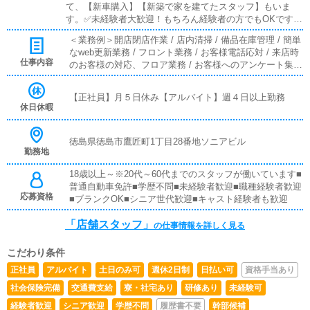
て、【新車購入】【新築で家を建てたスタッフ】もいま
す。✅未経験者大歓迎！もちろん経験者の方でもOKです。
✅有給休暇制度あり！家庭がある方や、プライベート重視
＜業務例＞開店閉店作業 / 店内清掃 / 備品在庫管理 / 簡単
の方も安心の就業制度です《店舗スタッフ》(未経験者様大
なweb更新業務 / フロント業務 / お客様電話応対 / 来店時
歓迎)[社]：月給25万円～(経験は考慮他未経験者は３ヶ月の
仕事内容
のお客様の対応、フロア業務 / お客様へのアンケート集計
試用期間あり)[ア]：時給1,100円～（試用期間あり）■試用
/フロントやホールでの接客業務や受付業務。清掃業務等
期間あり■昇給あり■週払い可■日払い可
が主なお仕事となります。また運営に関わる簡単なPC作
【正社員】月５日休み【アルバイト】週４日以上勤務
業などもありますが、未経験からでもスムーズに操作可能
休日休暇
なのでご安心ください。■対面接客・受付業務お客様から
のお問合せや来店されたお客様の案内を行っていただきま
す。予約の確認や、会計作業、注意事項の喚起などをお願
徳島県徳島市鷹匠町1丁目28番地ソニアビル
勤務地
いします。簡単なマニュアルや、先輩スタッフに付いて業
務内容を見ながら徐々に覚えていただきますので、未経験
18歳以上～※20代～60代までのスタッフが働いています■
の方でも安心して働けます。■PC更新業務ヘブンネットな
普通自動車免許■学歴不問■未経験者歓迎■職種経験者歓迎
ど、ポータルサイト等の店舗情報更新作業を行っていただ
応募資格
■ブランクOK■シニア世代歓迎■キャスト経験者も歓迎
きます。キャストの出勤情報やイベント、求人ブログの作
成となります。基本的にはボタンを押すだけや、ブログの
「店舗スタッフ」
の仕事情報を詳しく見る
更新時に簡単に文字が入力出来れば問題ありません。PC
が苦手な人でも簡単にできます。■清掃・備品管理お客様
やキャストの方に快適にお過ごしいただくため、店内の清
こだわり条件
掃や備品の管理・補充を行っていただきます。
正社員
アルバイト
土日のみ可
週休2日制
日払い可
資格手当あり
社会保険完備
交通費支給
寮・社宅あり
研修あり
未経験可
経験者歓迎
シニア歓迎
学歴不問
履歴書不要
幹部候補