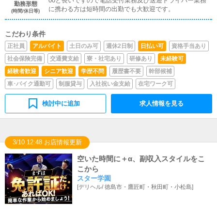
00と長いですので電話受付業務及び送迎ドライバー業務
勤務形態
に携わる方は短時間の出勤でも大歓迎です。
(時間/休日等)
こだわり条件
正社員
アルバイト
土日のみ可
週休2日制
日払い可
資格手当あり
社会保険完備
交通費支給
寮・社宅あり
研修あり
未経験可
経験者歓迎
シニア歓迎
学歴不問
履歴書不要
幹部候補
車･バイク通勤可
制服貸与
入社祝い金支給
在宅ワーク可
検討中に追加
求人情報を見る
3/10 12:48 お店情報更新
空いた時間に＋α、副収入スタイルをこ
こから
スター学園
[
デリヘル
/
徳島市・鷹匠町・秋田町・小松島
]