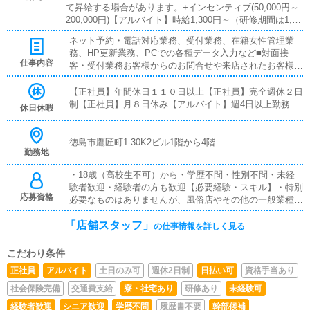
て昇給する場合があります。+インセンティブ(50,000円～
200,000円)【アルバイト】時給1,300円～（研修期間は1,00
0円）週4日以上1日8時間勤務可能な方■インセンティブあ
ネット予約・電話対応業務、受付業務、在籍女性管理業
り■賞与あり■昇給あり■残業代支給■試用期間あり■日払い
務、HP更新業務、PCでの各種データ入力など■対面接
可■週払い可
仕事内容
客・受付業務お客様からのお問合せや来店されたお客様の
案内を行っていただきます。予約の確認や、会計作業、注
意事項の喚起などをお願いします。簡単なマニュアルや、
【正社員】年間休日１１０日以上【正社員】完全週休２日
先輩スタッフに付いて業務内容を見ながら徐々に覚えてい
制【正社員】月８日休み【アルバイト】週4日以上勤務
休日休暇
ただきますので、未経験の方でも安心して働けます。■企
画の立案店舗イベントや店舗運営など様々な企画を提案し
ていただきます。【新規のお客様の増加】【お客様のリピ
徳島市鷹匠町1-30K2ビル1階から4階
勤務地
ート率の向上】【キャストの方の入店数の増加】など、売
上UPに繋がる施策の提案を行っていただきます。■キャス
・18歳（高校生不可）から・学歴不問・性別不問・未経
ト管理お店で働いていただいているキャストの方が稼げる
験者歓迎・経験者の方も歓迎【必要経験・スキル】・特別
ようにインターネットを使ったPR（写メ日記）などの使
応募資格
必要なものはありませんが、風俗店やその他の一般業種で
い方などのアドバイスを行っていただきます。■PC更新業
の接客経験がある方は特に大歓迎です。・また、ヘブンネ
務ヘブンネットなど、ポータルサイト等の店舗情報更新作
「店舗スタッフ」
ットなどの風俗ポータルサイトの更新をしたことがある方
の仕事情報を詳しく見る
業を行っていただきます。キャストの出勤情報やイベン
も採用強化しております。
ト、求人ブログの作成となります。基本的にはボタンを押
すだけや、ブログの更新時に簡単に文字が入力出来れば問
こだわり条件
題ありません。PCが苦手な人でも簡単にできます。■清
正社員
アルバイト
土日のみ可
週休2日制
日払い可
資格手当あり
掃・備品管理お客様やキャストの方に快適にお過ごしいた
社会保険完備
交通費支給
寮・社宅あり
研修あり
未経験可
だくため、店内の清掃や備品の管理・補充を行っていただ
きます。
経験者歓迎
シニア歓迎
学歴不問
履歴書不要
幹部候補