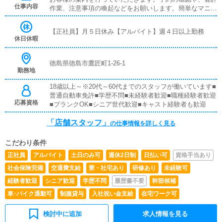
歓迎)[社]：月給25万円～(経験は考慮他未経験者は３ヶ月の
仕事内容
作業、注意事項の喚起などをお願いします。簡単なマニュ
試用期間あり)[ア]：時給1,100円～（試用期間あり）■試用
アルや、先輩スタッフに付いて業務内容を見ながら徐々に
期間あり■昇給あり■週払い可■日払い可
覚えていただきますので、未経験の方でも安心して働けま
【正社員】月５日休み【アルバイト】週４日以上勤務
す。■PC更新業務ヘブンネットなど、ポータルサイト等の
休日休暇
店舗情報更新作業を行っていただきます。キャストの出勤
情報やイベント、求人ブログの作成となります。基本的に
はボタンを押すだけや、ブログの更新時に簡単に文字が入
徳島県徳島市鷹匠町1-26-1
勤務地
力出来れば問題ありません。PCが苦手な人でも簡単にで
きます。■清掃・備品管理お客様やキャストの方に快適に
18歳以上～※20代～60代までのスタッフが働いています■
お過ごしいただくため、店内の清掃や備品の管理・補充を
普通自動車免許■学歴不問■未経験者歓迎■職種経験者歓迎
行っていただきます。
応募資格
■ブランクOK■シニア世代歓迎■キャスト経験者も歓迎
「店舗スタッフ」
の仕事情報を詳しく見る
こだわり条件
正社員
アルバイト
土日のみ可
週休2日制
日払い可
資格手当あり
社会保険完備
交通費支給
寮・社宅あり
研修あり
未経験可
経験者歓迎
シニア歓迎
学歴不問
履歴書不要
幹部候補
車･バイク通勤可
制服貸与
入社祝い金支給
在宅ワーク可
検討中に追加
求人情報を見る