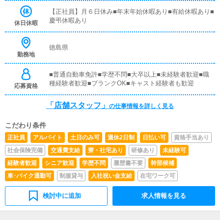
アルや、先輩スタッフに付いて業務内容を見ながら徐々に
覚えていただきますので、未経験の方でも安心して働けま
【正社員】月６日休み■年末年始休暇あり■有給休暇あり■
す。■PC更新業務ヘブンネットなど、ポータルサイト等の
慶弔休暇あり
休日休暇
店舗情報更新作業を行っていただきます。キャストの出勤
情報やイベント、求人ブログの作成となります。基本的に
はボタンを押すだけや、ブログの更新時に簡単に文字が入
徳島県
勤務地
力出来れば問題ありません。PCが苦手な人でも簡単にで
きます。■清掃・備品管理お客様やキャストの方に快適に
お過ごしいただくため、店内の清掃や備品の管理・補充を
■普通自動車免許■学歴不問■大卒以上■未経験者歓迎■職
行っていただきます。
種経験者歓迎■ブランクOK■キャスト経験者も歓迎
応募資格
「店舗スタッフ」
の仕事情報を詳しく見る
こだわり条件
正社員
アルバイト
土日のみ可
週休2日制
日払い可
資格手当あり
社会保険完備
交通費支給
寮・社宅あり
研修あり
未経験可
経験者歓迎
シニア歓迎
学歴不問
履歴書不要
幹部候補
車･バイク通勤可
制服貸与
入社祝い金支給
在宅ワーク可
検討中に追加
求人情報を見る