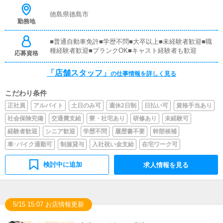
情報やイベント、求人ブログの作成となります。基本的に
はボタンを押すだけや、ブログの更新時に簡単に文字が入
徳島県徳島市
勤務地
力出来れば問題ありません。PCが苦手な人でも簡単にで
きます。■清掃・備品管理お客様やキャストの方に快適に
お過ごしいただくため、店内の清掃や備品の管理・補充を
■普通自動車免許■学歴不問■大卒以上■未経験者歓迎■職
行っていただきます。
種経験者歓迎■ブランクOK■キャスト経験者も歓迎
応募資格
「店舗スタッフ」
の仕事情報を詳しく見る
こだわり条件
正社員
アルバイト
土日のみ可
週休2日制
日払い可
資格手当あり
社会保険完備
交通費支給
寮・社宅あり
研修あり
未経験可
経験者歓迎
シニア歓迎
学歴不問
履歴書不要
幹部候補
車･バイク通勤可
制服貸与
入社祝い金支給
在宅ワーク可
検討中に追加
求人情報を見る
5/15 15:07 お店情報更新