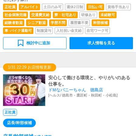
正社員
アルバイト
土日のみ可
週休2日制
日払い可
資格手当あり
社会保険完備
交通費支給
寮・社宅あり
研修あり
未経験可
経験者歓迎
シニア歓迎
学歴不問
履歴書不要
幹部候補
車･バイク通勤可
制服貸与
入社祝い金支給
在宅ワーク可
検討中に追加
求人情報を見る
1/31 22:29 お店情報更新
安心して働ける環境と、やりがいのある
仕事を。
ドMなバニーちゃん 徳島店
[
ヘルス
/
徳島市・鷹匠町・秋田町・小松島
]
正社員
店長/幹部候補