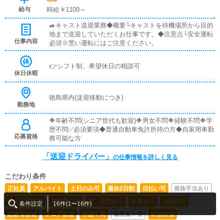
給与
時給￥1100～
🚙キャスト送迎業務◆概要└キャストを待機場所から目的
地まで送迎していただくお仕事です。◆注意点└安全運転
仕事内容
必須※荒い運転にはご注意ください。
👉シフト制、希望休日の相談可
休日休暇
徳島県内(送迎移動につき)
勤務地
🔶年齢不問(シニア世代も歓迎)🔶男女不問🔶経験不問🔶学
歴不問✅必須要項◆普通自動車免許所持の方◆自家用車勤
応募資格
務可能な方
「送迎ドライバー」
の仕事情報を詳しく見る
こだわり条件
正社員
アルバイト
土日のみ可
週休2日制
日払い可
資格手当あり
社会保険完備
交通費支給
寮・社宅あり
研修あり
未経験可
条件設定
16件(1〜16件)
経験者歓迎
シニア歓迎
学歴不問
履歴書不要
幹部候補