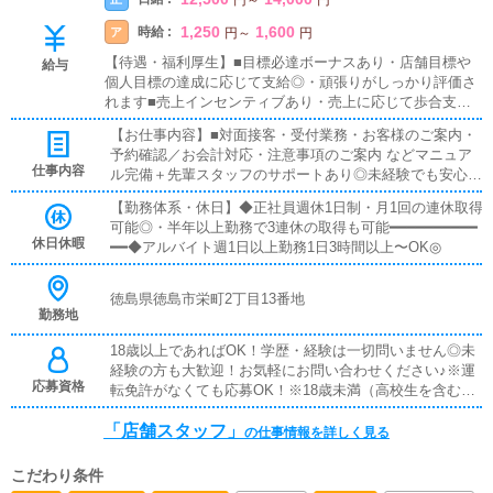
1,250
1,600
時給 :
ア
円
～
円
【待遇・福利厚生】■目標必達ボーナスあり・店舗目標や
給与
個人目標の達成に応じて支給◎・頑張りがしっかり評価さ
れます■売上インセンティブあり・売上に応じて歩合支
給・成果がダイレクトに収入へ反映されます■試用期間あ
【お仕事内容】■対面接客・受付業務・お客様のご案内・
り・入社後は研修・試用期間あり・未経験でも安心してス
予約確認／お会計対応・注意事項のご案内 などマニュア
タートできます■日払いOK・急な出費にも対応可能・働い
仕事内容
ル完備＋先輩スタッフのサポートあり◎未経験でも安心し
た分をその日に受け取りOK◎■給与手渡し・振込待ちなし
てスタートできます！━━━━━━━━━━━━■キャスト管理・キ
で安心・希望に応じて手渡し対応可能■社員寮完備・即入
【勤務体系・休日】◆正社員週休1日制・月1回の連休取得
ャストさんのサポート業務・写メ日記などのPR方法アド
居OKの個室寮あり・新生活のスタートもサポートします
可能◎・半年以上勤務で3連休の取得も可能━━━━━━━━━━
バイス「どうすれば稼げるか」を一緒に考えるお仕事です
休日休暇
━━◆アルバイト週1日以上勤務1日3時間以上〜OK◎
◎━━━━━━━━━━━━■PC更新業務・ヘブンネット等の情報
更新・出勤情報／イベント更新・求人ブログ作成など基本
は簡単な入力作業なので、PCが苦手でも問題ありません
徳島県徳島市栄町2丁目13番地
◎━━━━━━━━━━━━■清掃・備品管理・店内清掃・備品補
勤務地
充・管理快適に過ごせる環境づくりをお願いします♪
18歳以上であればOK！学歴・経験は一切問いません◎未
経験の方も大歓迎！お気軽にお問い合わせください♪※運
応募資格
転免許がなくても応募OK！※18歳未満（高校生を含む）
のご応募はお断りしております。
「店舗スタッフ」
の仕事情報を詳しく見る
こだわり条件