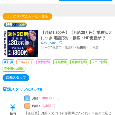
8/5 22:00 求人ムービー更新
【時給1,300円】【月給30万円】業務拡大
につき 電話応対・接客・HP更新ができ
Ravijour～♡
るスーパーアルバイトスタッフ・正社員
[
ソープ
/
徳島市・鷹匠町・秋田町・小松島
]
募集
正社員
アルバイト
女性歓迎
未経験可
経験者歓迎
シニア歓迎
完全週休2日制
店舗スタッフ
店舗スタッフ
の求人情報
300,000
月給 :
正
円
1,300
時給 :
ア
円
【正社員】月給30万円（研修期間は25万円）※能力に応じ
給与