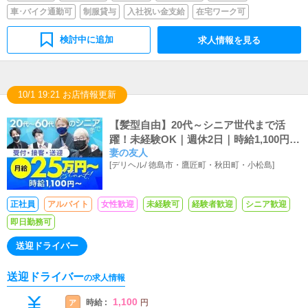
車･バイク通勤可
制服貸与
入社祝い金支給
在宅ワーク可
検討中に追加
求人情報を見る
10/1 19:21 お店情報更新
【髪型自由】20代～シニア世代まで活
躍！未経験OK｜週休2日｜時給1,100円
妻の友人
～、月給25万円～
[
デリヘル
/
徳島市・鷹匠町・秋田町・小松島
]
正社員
アルバイト
女性歓迎
未経験可
経験者歓迎
シニア歓迎
即日勤務可
送迎ドライバー
送迎ドライバー
の求人情報
1,100
時給 :
ア
円