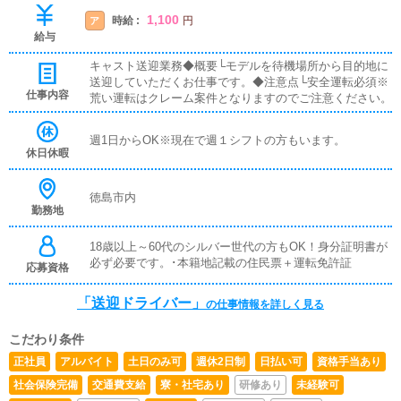
1,100
時給 :
ア
円
給与
キャスト送迎業務◆概要└モデルを待機場所から目的地に
送迎していただくお仕事です。◆注意点└安全運転必須※
仕事内容
荒い運転はクレーム案件となりますのでご注意ください。
週1日からOK※現在で週１シフトの方もいます。
休日休暇
徳島市内
勤務地
18歳以上～60代のシルバー世代の方もOK！身分証明書が
必ず必要です。･本籍地記載の住民票＋運転免許証
応募資格
「送迎ドライバー」
の仕事情報を詳しく見る
こだわり条件
正社員
アルバイト
土日のみ可
週休2日制
日払い可
資格手当あり
社会保険完備
交通費支給
寮・社宅あり
研修あり
未経験可