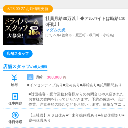
5/23 00:27 お店情報更新
社員月給30万以上◆アルバイトは時給110
0円以上
マダムの虎
[
デリヘル
/
徳島市・鷹匠町・秋田町・小松島
]
店舗スタッフ
店舗スタッフ
の求人情報
300,000
月給 :
正
円
給与
■インセンティブあり■賞与あり■昇給あり■試用期間あり
■対面接客・受付業務お客様からのお問合せや来店された
お客様の案内を行っていただきます。予約の確認や、会計
仕事内容
作業、注意事項の喚起などをお願いします。簡単なマニュ
アルや、先輩スタッフに付いて業務内容を見ながら徐々に
覚えていただきますので、未経験の方でも安心して働けま
【正社員】月６日休み■年末年始休暇あり■有給休暇あり■
す。■PC更新業務ヘブンネットなど、ポータルサイト等の
慶弔休暇あり
休日休暇
店舗情報更新作業を行っていただきます。キャストの出勤