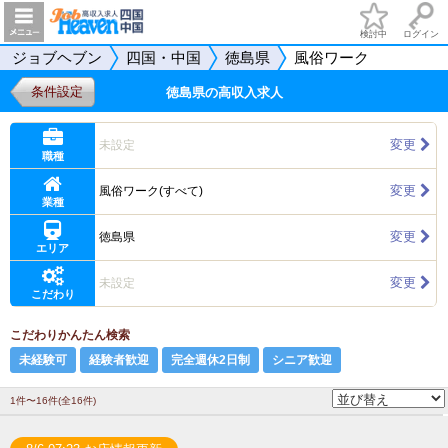
検討中
ログイン
ジョブヘブン
四国・中国
徳島県
風俗ワーク
条件設定
徳島県の高収入求人
変更
未設定
職種
変更
風俗ワーク(すべて)
業種
変更
徳島県
エリア
変更
未設定
こだわり
こだわりかんたん検索
未経験可
経験者歓迎
完全週休2日制
シニア歓迎
1件〜16件(全16件)