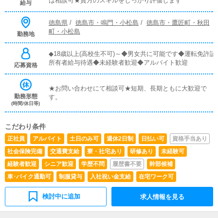
は相談可★貴方のスキルをしっかり評価します
給与
徳島県
/
徳島市・鳴門・小松島
/
徳島市・鷹匠町・秋田
町・小松島
勤務地
◆18歳以上(高校生不可)～◆男女共に可能です◆運転免許証
所有者給与待遇◆未経験者歓迎◆アルバイト歓迎
応募資格
★お問い合わせにて相談可★短期、長期ともに大歓迎で
勤務形態
す。
(時間/休日等)
こだわり条件
正社員
アルバイト
土日のみ可
週休2日制
日払い可
資格手当あり
社会保険完備
交通費支給
寮・社宅あり
研修あり
未経験可
経験者歓迎
シニア歓迎
学歴不問
履歴書不要
幹部候補
車･バイク通勤可
制服貸与
入社祝い金支給
在宅ワーク可
検討中に追加
求人情報を見る