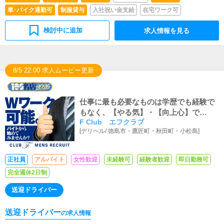
車･バイク通勤可
制服貸与
入社祝い金支給
在宅ワーク可
検討中に追加
求人情報を見る
8/5 22:00 求人ムービー更新
仕事に最も必要なものは学歴でも経験で
もなく、【やる気】・【向上心】で
F Club エフクラブ
す！！充実した人生を勝ち取ってみませ
[
デリヘル
/
徳島市・鷹匠町・秋田町・小松島
]
んか？
正社員
アルバイト
女性歓迎
未経験可
経験者歓迎
即日勤務可
完全週休2日制
送迎ドライバー
送迎ドライバー
の求人情報