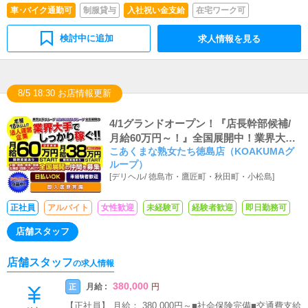
車･バイク通勤可
制服貸与
入社祝い金支給
在宅ワーク可
検討中に追加
求人情報を見る
8/5 18:30 お店情報更新
4/1グランドオープン！『店長幹部候補/
月給60万円～！』全国展開中！業界大
こあくまな熟女たち徳島店（KOAKUMAグ
手！全額日払い可＆即入居可能な社員寮
ループ）
あり
[
デリヘル
/
徳島市・鷹匠町・秋田町・小松島
]
正社員
アルバイト
女性歓迎
未経験可
経験者歓迎
即日勤務可
店舗スタッフ
店舗スタッフ
の求人情報
380,000
月給 :
正
円
【正社員】 月給： 380,000円～■社会保険完備■交通費支給