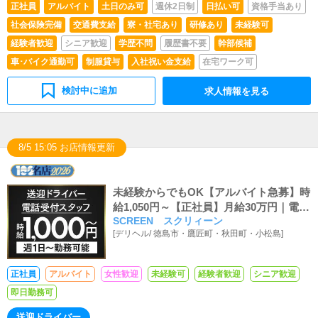
正社員
アルバイト
土日のみ可
週休2日制
日払い可
資格手当あり
社会保険完備
交通費支給
寮・社宅あり
研修あり
未経験可
経験者歓迎
シニア歓迎
学歴不問
履歴書不要
幹部候補
車･バイク通勤可
制服貸与
入社祝い金支給
在宅ワーク可
検討中に追加
求人情報を見る
8/5 15:05 お店情報更新
未経験からでもOK【アルバイト急募】時
給1,050円～【正社員】月給30万円｜電話
SCREEN スクリィーン
受付・HP更新・キャスト送迎募集中
[
デリヘル
/
徳島市・鷹匠町・秋田町・小松島
]
正社員
アルバイト
女性歓迎
未経験可
経験者歓迎
シニア歓迎
即日勤務可
送迎ドライバー