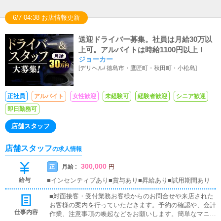
6/7 04:38 お店情報更新
送迎ドライバー募集。社員は月給30万以
上可。アルバイトは時給1100円以上！
ジョーカー
[
デリヘル
/
徳島市・鷹匠町・秋田町・小松島
]
正社員
アルバイト
女性歓迎
未経験可
経験者歓迎
シニア歓迎
即日勤務可
店舗スタッフ
店舗スタッフ
の求人情報
300,000
月給 :
正
円
給与
■インセンティブあり■賞与あり■昇給あり■試用期間あり
■対面接客・受付業務お客様からのお問合せや来店された
お客様の案内を行っていただきます。予約の確認や、会計
仕事内容
作業、注意事項の喚起などをお願いします。簡単なマニュ