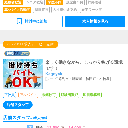
経験者歓迎
シニア歓迎
学歴不問
履歴書不要
幹部候補
車･バイク通勤可
制服貸与
入社祝い金支給
在宅ワーク可
検討中に追加
求人情報を見る
8/5 20:00 求人ムービー更新
楽しく働きながら、しっかり稼げる環境
です！
Kagayaki
[
ソープ
/
徳島市・鷹匠町・秋田町・小松島
]
正社員
アルバイト
未経験可
経験者歓迎
即日勤務可
店舗スタッフ
店舗スタッフ
の求人情報
12,500
14,000
日給 :
正
円
～
円