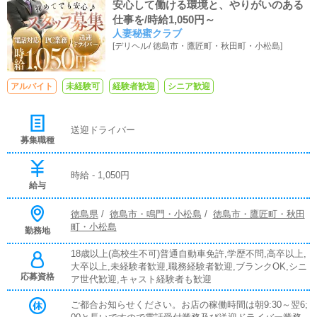
安心して働ける環境と、やりがいのある
仕事を/時給1,050円～
人妻秘蜜クラブ
[
デリヘル
/
徳島市・鷹匠町・秋田町・小松島
]
アルバイト
未経験可
経験者歓迎
シニア歓迎
送迎ドライバー
募集職種
時給 - 1,050円
給与
徳島県
/
徳島市・鳴門・小松島
/
徳島市・鷹匠町・秋田
町・小松島
勤務地
18歳以上(高校生不可)普通自動車免許,学歴不問,高卒以上,
大卒以上,未経験者歓迎,職務経験者歓迎,ブランクOK,シニ
応募資格
ア世代歓迎,キャスト経験者も歓迎
ご都合お知らせください。お店の稼働時間は朝9:30～翌6;