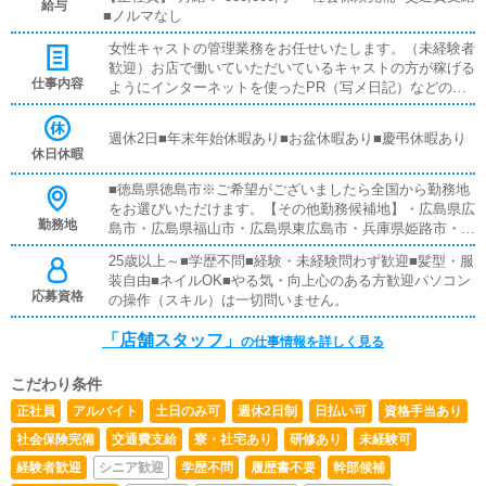
給与
■ノルマなし
女性キャストの管理業務をお任せいたします。（未経験者
歓迎）お店で働いていただいているキャストの方が稼げる
仕事内容
ようにインターネットを使ったPR（写メ日記）などの使
い方などのアドバイスを行っていただきます同業他店のよ
うな電話対応、難しいパソコン業務などは店舗運営スタッ
週休2日■年末年始休暇あり■お盆休暇あり■慶弔休暇あり
フは致しません。
休日休暇
■徳島県徳島市※ご希望がございましたら全国から勤務地
をお選びいただけます。【その他勤務候補地】・広島県広
勤務地
島市・広島県福山市・広島県東広島市・兵庫県姫路市・兵
庫県明石市・岡山県岡山市・香川県高松市・香川県善通寺
25歳以上～■学歴不問■経験・未経験問わず歓迎■髪型・服
市・山口県周南市・東京都台東区鶯谷・神奈川県厚木市本
装自由■ネイルOK■やる気・向上心のある方歓迎パソコン
厚木・福岡県福岡市小倉北区・埼玉県川口市西川口※特に
応募資格
の操作（スキル）は一切問いません。
『どこでも大丈夫』な方は優遇いたします。
「店舗スタッフ」
の仕事情報を詳しく見る
こだわり条件
正社員
アルバイト
土日のみ可
週休2日制
日払い可
資格手当あり
社会保険完備
交通費支給
寮・社宅あり
研修あり
未経験可
経験者歓迎
シニア歓迎
学歴不問
履歴書不要
幹部候補