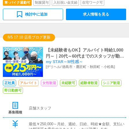
車･バイク通勤可
制服貸与
入社祝い金支給
在宅ワーク可
検討中に追加
求人情報を見る
8/5 17:10 店長ブログ更新
【未経験者もOK】アルバイト時給1,000
円～｜20代～60代までのスタッフが勤務
my STAR～M性感～
中
[
デリヘル
/
徳島市・鷹匠町・秋田町・小松島
]
正社員
アルバイト
女性歓迎
未経験可
経験者歓迎
シニア歓迎
即日勤務可
店舗スタッフ
募集職種
最低￥250,000～月給、週給、日給、時給★金額、支払い