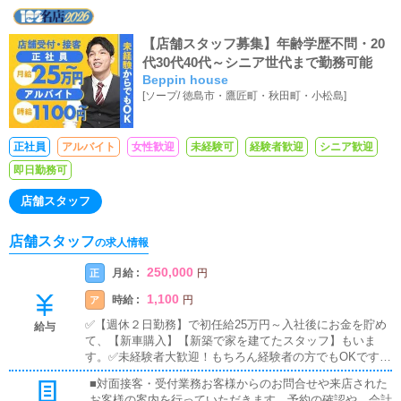
【店舗スタッフ募集】年齢学歴不問・20
代30代40代～シニア世代まで勤務可能
Beppin house
[
ソープ
/
徳島市・鷹匠町・秋田町・小松島
]
正社員
アルバイト
女性歓迎
未経験可
経験者歓迎
シニア歓迎
即日勤務可
店舗スタッフ
店舗スタッフ
の求人情報
250,000
月給 :
正
円
1,100
時給 :
ア
円
✅【週休２日勤務】で初任給25万円～入社後にお金を貯め
給与
て、【新車購入】【新築で家を建てたスタッフ】もいま
す。✅未経験者大歓迎！もちろん経験者の方でもOKです。
✅有給休暇制度あり！家庭がある方や、プライベート重視
■対面接客・受付業務お客様からのお問合せや来店された
の方も安心の就業制度です《店舗スタッフ》(未経験者様大
お客様の案内を行っていただきます。予約の確認や、会計