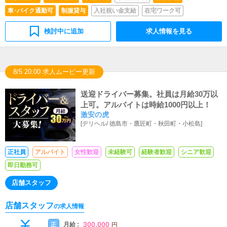
車･バイク通勤可
制服貸与
入社祝い金支給
在宅ワーク可
検討中に追加
求人情報を見る
8/5 20:00 求人ムービー更新
送迎ドライバー募集。社員は月給30万以
上可。アルバイトは時給1000円以上！
激安の虎
[
デリヘル
/
徳島市・鷹匠町・秋田町・小松島
]
正社員
アルバイト
女性歓迎
未経験可
経験者歓迎
シニア歓迎
即日勤務可
店舗スタッフ
店舗スタッフ
の求人情報
300,000
月給 :
正
円