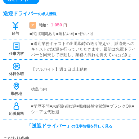
送迎ドライバー
の求人情報
1,050
時給 :
ア
円
給与
■試用期間あり■週払い可■日払い可
■送迎業務キャストの出退勤時の送り迎えや、派遣先への
キャストの送迎を行っていただきます。最初は先輩ドライ
仕事内容
バーと同乗して行動し、業務の流れを覚えていただきます
ので、未経験の方でも安心して働けます。お客様と対面で
接客をお願いすることはありません。ガソリン代・高速代
【アルバイト】週１日以上勤務
は支給します。■清掃業務送迎業務の空き時間に、事務所
休日休暇
や待機室の清掃を行っていただきます。キャストの送迎に
使うお車の清掃もお願いします。
徳島市内
勤務地
■学歴不問■未経験者歓迎■職種経験者歓迎■ブランクOK■
シニア世代歓迎
応募資格
「送迎ドライバー」
の仕事情報を詳しく見る
こだわり条件