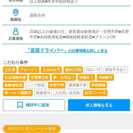
休日休暇
以上勤務■年末年始休暇あり
は支給します。■清掃業務送迎業務の空き時間に、事務所
や待機室の清掃を行っていただきます。キャストの送迎に
使うお車の清掃もお願いします。
徳島市内
勤務地
20歳以上の健康の方。要普通自動車免許・学歴不問■学歴
不問■未経験者歓迎■職種経験者歓迎■ブランクOK
応募資格
「送迎ドライバー」
の仕事情報を詳しく見る
こだわり条件
正社員
アルバイト
土日のみ可
週休2日制
日払い可
資格手当あり
社会保険完備
交通費支給
寮・社宅あり
研修あり
未経験可
経験者歓迎
シニア歓迎
学歴不問
履歴書不要
幹部候補
車･バイク通勤可
制服貸与
入社祝い金支給
在宅ワーク可
検討中に追加
求人情報を見る
8/6 01:11 求人ムービー更新