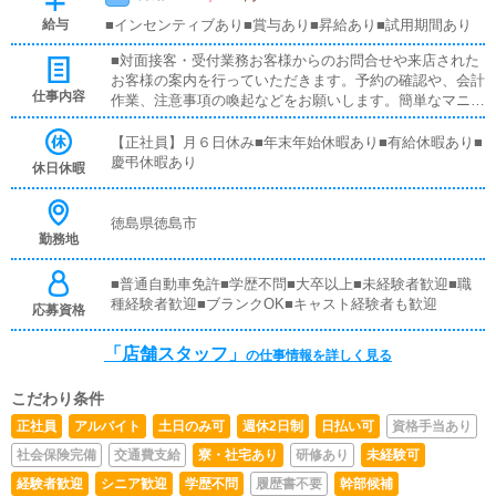
給与
■インセンティブあり■賞与あり■昇給あり■試用期間あり
■対面接客・受付業務お客様からのお問合せや来店された
お客様の案内を行っていただきます。予約の確認や、会計
仕事内容
作業、注意事項の喚起などをお願いします。簡単なマニュ
アルや、先輩スタッフに付いて業務内容を見ながら徐々に
覚えていただきますので、未経験の方でも安心して働けま
【正社員】月６日休み■年末年始休暇あり■有給休暇あり■
す。■PC更新業務ヘブンネットなど、ポータルサイト等の
慶弔休暇あり
休日休暇
店舗情報更新作業を行っていただきます。キャストの出勤
情報やイベント、求人ブログの作成となります。基本的に
はボタンを押すだけや、ブログの更新時に簡単に文字が入
徳島県徳島市
勤務地
力出来れば問題ありません。PCが苦手な人でも簡単にで
きます。■清掃・備品管理お客様やキャストの方に快適に
お過ごしいただくため、店内の清掃や備品の管理・補充を
■普通自動車免許■学歴不問■大卒以上■未経験者歓迎■職
行っていただきます。
種経験者歓迎■ブランクOK■キャスト経験者も歓迎
応募資格
「店舗スタッフ」
の仕事情報を詳しく見る
こだわり条件
正社員
アルバイト
土日のみ可
週休2日制
日払い可
資格手当あり
社会保険完備
交通費支給
寮・社宅あり
研修あり
未経験可
経験者歓迎
シニア歓迎
学歴不問
履歴書不要
幹部候補