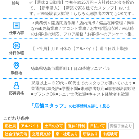
✅【週休２日勤務】で初任給25万円～入社後にお金を貯め
給与
て、【新車購入】【新築で家を建てたスタッフ】もいま
す。✅未経験者大歓迎！もちろん経験者の方でもOKです。
✅有給休暇制度あり！家庭がある方や、プライベート重視
＜業務例＞開店閉店作業 / 店内清掃 / 備品在庫管理 / 簡単
の方も安心の就業制度です《店舗スタッフ》(未経験者様大
なweb更新業務 / フロント業務 / お客様電話応対 / 来店時
歓迎)[社]：月給25万円～(経験は考慮他未経験者は３ヶ月の
仕事内容
のお客様の対応、フロア業務 / お客様へのアンケート集計
試用期間あり)[ア]：時給1,100円～（試用期間あり）■試用
/フロントやホールでの接客業務や受付業務。清掃業務等
期間あり■昇給あり■週払い可■日払い可
が主なお仕事となります。また運営に関わる簡単なPC作
【正社員】月５日休み【アルバイト】週４日以上勤務
業などもありますが、未経験からでもスムーズに操作可能
休日休暇
なのでご安心ください。■対面接客・受付業務お客様から
のお問合せや来店されたお客様の案内を行っていただきま
す。予約の確認や、会計作業、注意事項の喚起などをお願
徳島県徳島市鷹匠町1丁目28番地ソニアビル
勤務地
いします。簡単なマニュアルや、先輩スタッフに付いて業
務内容を見ながら徐々に覚えていただきますので、未経験
18歳以上～※20代～60代までのスタッフが働いています■
の方でも安心して働けます。■PC更新業務ヘブンネットな
普通自動車免許■学歴不問■未経験者歓迎■職種経験者歓迎
ど、ポータルサイト等の店舗情報更新作業を行っていただ
応募資格
■ブランクOK■シニア世代歓迎■キャスト経験者も歓迎
きます。キャストの出勤情報やイベント、求人ブログの作
成となります。基本的にはボタンを押すだけや、ブログの
「店舗スタッフ」
の仕事情報を詳しく見る
更新時に簡単に文字が入力出来れば問題ありません。PC
が苦手な人でも簡単にできます。■清掃・備品管理お客様
やキャストの方に快適にお過ごしいただくため、店内の清
こだわり条件
掃や備品の管理・補充を行っていただきます。
正社員
アルバイト
土日のみ可
週休2日制
日払い可
資格手当あり
社会保険完備
交通費支給
寮・社宅あり
研修あり
未経験可