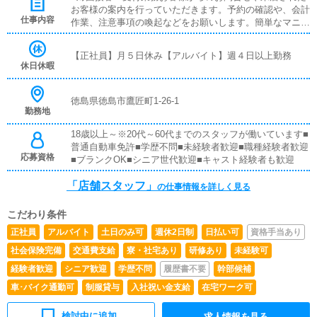
の方も安心の就業制度です《店舗スタッフ》(未経験者様大
お客様の案内を行っていただきます。予約の確認や、会計
歓迎)[社]：月給25万円～(経験は考慮他未経験者は３ヶ月の
仕事内容
作業、注意事項の喚起などをお願いします。簡単なマニュ
試用期間あり)[ア]：時給1,100円～（試用期間あり）■試用
アルや、先輩スタッフに付いて業務内容を見ながら徐々に
期間あり■昇給あり■週払い可■日払い可
覚えていただきますので、未経験の方でも安心して働けま
【正社員】月５日休み【アルバイト】週４日以上勤務
す。■PC更新業務ヘブンネットなど、ポータルサイト等の
休日休暇
店舗情報更新作業を行っていただきます。キャストの出勤
情報やイベント、求人ブログの作成となります。基本的に
はボタンを押すだけや、ブログの更新時に簡単に文字が入
徳島県徳島市鷹匠町1-26-1
勤務地
力出来れば問題ありません。PCが苦手な人でも簡単にで
きます。■清掃・備品管理お客様やキャストの方に快適に
18歳以上～※20代～60代までのスタッフが働いています■
お過ごしいただくため、店内の清掃や備品の管理・補充を
普通自動車免許■学歴不問■未経験者歓迎■職種経験者歓迎
行っていただきます。
応募資格
■ブランクOK■シニア世代歓迎■キャスト経験者も歓迎
「店舗スタッフ」
の仕事情報を詳しく見る
こだわり条件
正社員
アルバイト
土日のみ可
週休2日制
日払い可
資格手当あり
社会保険完備
交通費支給
寮・社宅あり
研修あり
未経験可
経験者歓迎
シニア歓迎
学歴不問
履歴書不要
幹部候補
車･バイク通勤可
制服貸与
入社祝い金支給
在宅ワーク可
検討中に追加
求人情報を見る