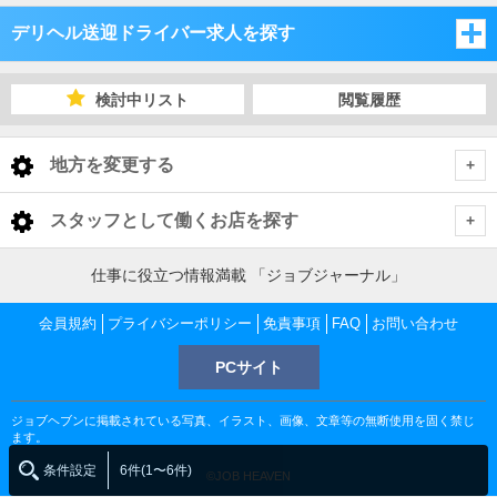
デリヘル送迎ドライバー求人を探す
岡山県
検討中リスト
閲覧履歴
広島県
岡山県
地方を変更する
山口県
広島県
岡山県 デリヘル送迎ドライバー
<
全国トップ
スタッフとして働くお店を探す
香川県
山口県
岡山・吉備
広島県 デリヘル送迎ドライバー
北海道 男性高収入
岡山県
仕事に役立つ情報満載 「ジョブジャーナル」
東北 男性高収入
愛媛県
香川県
広島市内
山口県 デリヘル送迎ドライバー
倉敷・笠岡・井原
岡山・吉備 デリヘル送迎ドライバー
会員規約
岡山 男性高収入
プライバシーポリシー
免責事項
FAQ
お問い合わせ
広島県
南関東 男性高収入
徳島県
愛媛県
PCサイト
山口市内・防府
香川県 デリヘル送迎ドライバー
福山・尾道・三原
広島市内 デリヘル送迎ドライバー
岡山 デリヘル送迎ドライバー
倉敷・笠岡・井原 デリヘル送迎ドライバー
広島 男性高収入
甲信越 男性高収入
徳島県
高知県
徳島県
ジョブヘブンに掲載されている写真、イラスト、画像、文章等の無断使用を固く禁じ
北関東 男性高収入
高松市
愛媛県 デリヘル送迎ドライバー
岩国・周南・柳井
山口市内・防府 デリヘル送迎ドライバー
広島市 デリヘル送迎ドライバー
福山・尾道・三原 デリヘル送迎ドライバー
倉敷 デリヘル送迎ドライバー
徳島 男性高収入
ます。
香川県
東京 男性高収入
条件設定
6件(1〜6件)
小松島 男性高収入
高知県
©JOB HEAVEN
松山市・中予
徳島県 デリヘル送迎ドライバー
中讃・西讃
高松市 デリヘル送迎ドライバー
山口市・防府 デリヘル送迎ドライバー
岩国・周南・柳井 デリヘル送迎ドライバー
福山市 デリヘル送迎ドライバー
香川 男性高収入