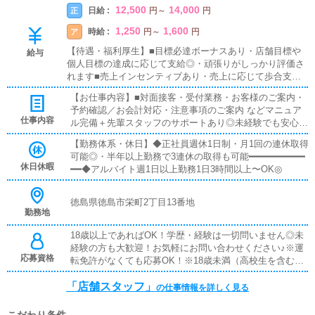
12,500
14,000
日給 :
正
円
～
円
1,250
1,600
時給 :
ア
円
～
円
【待遇・福利厚生】■目標必達ボーナスあり・店舗目標や
給与
個人目標の達成に応じて支給◎・頑張りがしっかり評価さ
れます■売上インセンティブあり・売上に応じて歩合支
給・成果がダイレクトに収入へ反映されます■試用期間あ
【お仕事内容】■対面接客・受付業務・お客様のご案内・
り・入社後は研修・試用期間あり・未経験でも安心してス
予約確認／お会計対応・注意事項のご案内 などマニュア
タートできます■日払いOK・急な出費にも対応可能・働い
仕事内容
ル完備＋先輩スタッフのサポートあり◎未経験でも安心し
た分をその日に受け取りOK◎■給与手渡し・振込待ちなし
てスタートできます！━━━━━━━━━━━━■キャスト管理・キ
で安心・希望に応じて手渡し対応可能■社員寮完備・即入
【勤務体系・休日】◆正社員週休1日制・月1回の連休取得
ャストさんのサポート業務・写メ日記などのPR方法アド
居OKの個室寮あり・新生活のスタートもサポートします
可能◎・半年以上勤務で3連休の取得も可能━━━━━━━━━━
バイス「どうすれば稼げるか」を一緒に考えるお仕事です
休日休暇
━━◆アルバイト週1日以上勤務1日3時間以上〜OK◎
◎━━━━━━━━━━━━■PC更新業務・ヘブンネット等の情報
更新・出勤情報／イベント更新・求人ブログ作成など基本
は簡単な入力作業なので、PCが苦手でも問題ありません
徳島県徳島市栄町2丁目13番地
◎━━━━━━━━━━━━■清掃・備品管理・店内清掃・備品補
勤務地
充・管理快適に過ごせる環境づくりをお願いします♪
18歳以上であればOK！学歴・経験は一切問いません◎未
経験の方も大歓迎！お気軽にお問い合わせください♪※運
応募資格
転免許がなくても応募OK！※18歳未満（高校生を含む）
のご応募はお断りしております。
「店舗スタッフ」
の仕事情報を詳しく見る
こだわり条件