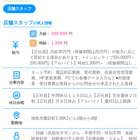
店舗スタッフ
店舗スタッフ
の求人情報
300,000
月給 :
正
円
1,300
時給 :
ア
円
【正社員】月給30万円（研修期間は25万円）※能力に応じ
給与
て昇給する場合があります。+インセンティブ(50,000円～
200,000円)【アルバイト】時給1,300円～（研修期間は1,00
0円）週4日以上1日8時間勤務可能な方■インセンティブあ
ネット予約・電話対応業務、受付業務、在籍女性管理業
り■賞与あり■昇給あり■残業代支給■試用期間あり■日払い
務、HP更新業務、PCでの各種データ入力など■対面接
可■週払い可
仕事内容
客・受付業務お客様からのお問合せや来店されたお客様の
案内を行っていただきます。予約の確認や、会計作業、注
意事項の喚起などをお願いします。簡単なマニュアルや、
【正社員】年間休日１１０日以上【正社員】完全週休２日
先輩スタッフに付いて業務内容を見ながら徐々に覚えてい
制【正社員】月８日休み【アルバイト】週4日以上勤務
休日休暇
ただきますので、未経験の方でも安心して働けます。■企
画の立案店舗イベントや店舗運営など様々な企画を提案し
ていただきます。【新規のお客様の増加】【お客様のリピ
徳島市鷹匠町1-30K2ビル1階から4階
勤務地
ート率の向上】【キャストの方の入店数の増加】など、売
上UPに繋がる施策の提案を行っていただきます。■キャス
・18歳（高校生不可）から・学歴不問・性別不問・未経
ト管理お店で働いていただいているキャストの方が稼げる
験者歓迎・経験者の方も歓迎【必要経験・スキル】・特別
ようにインターネットを使ったPR（写メ日記）などの使