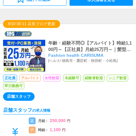
8/10 00:11 店長ブログ更新
年齢・経験不問◎【アルバイト】時給1,1
00円～【正社員】月給25万円～｜髪型自
Fashion health CARISUMA
由
[
ヘルス
/
徳島市・鷹匠町・秋田町・小松島
]
正社員
アルバイト
女性歓迎
未経験可
経験者歓迎
シニア歓迎
即日勤務可
店舗スタッフ
店舗スタッフ
の求人情報
250,000
月給 :
正
円
1,100
時給 :
ア
円