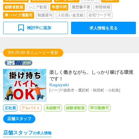
経験者歓迎
シニア歓迎
学歴不問
履歴書不要
幹部候補
車･バイク通勤可
制服貸与
入社祝い金支給
在宅ワーク可
検討中に追加
求人情報を見る
8/9 20:00 求人ムービー更新
楽しく働きながら、しっかり稼げる環境
です！
Kagayaki
[
ソープ
/
徳島市・鷹匠町・秋田町・小松島
]
正社員
アルバイト
未経験可
経験者歓迎
即日勤務可
店舗スタッフ
店舗スタッフ
の求人情報