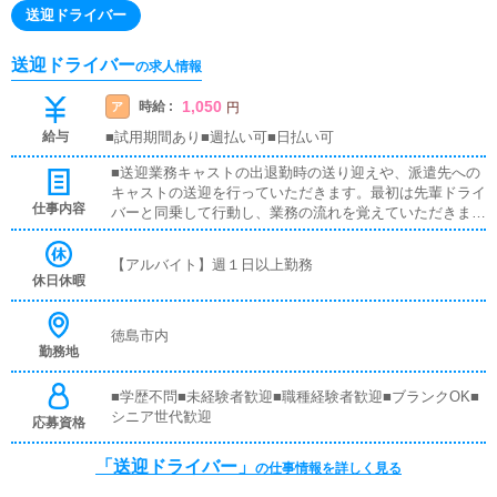
送迎ドライバー
送迎ドライバー
の求人情報
1,050
時給 :
ア
円
給与
■試用期間あり■週払い可■日払い可
■送迎業務キャストの出退勤時の送り迎えや、派遣先への
キャストの送迎を行っていただきます。最初は先輩ドライ
仕事内容
バーと同乗して行動し、業務の流れを覚えていただきます
ので、未経験の方でも安心して働けます。お客様と対面で
接客をお願いすることはありません。ガソリン代・高速代
【アルバイト】週１日以上勤務
は支給します。■清掃業務送迎業務の空き時間に、事務所
休日休暇
や待機室の清掃を行っていただきます。キャストの送迎に
使うお車の清掃もお願いします。
徳島市内
勤務地
■学歴不問■未経験者歓迎■職種経験者歓迎■ブランクOK■
シニア世代歓迎
応募資格
「送迎ドライバー」
の仕事情報を詳しく見る