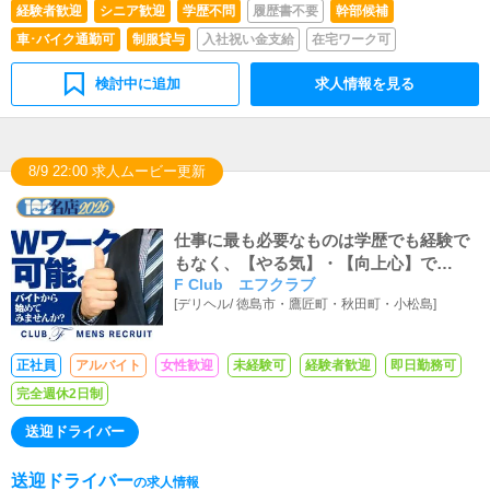
経験者歓迎
シニア歓迎
学歴不問
履歴書不要
幹部候補
車･バイク通勤可
制服貸与
入社祝い金支給
在宅ワーク可
検討中に追加
求人情報を見る
8/9 22:00 求人ムービー更新
仕事に最も必要なものは学歴でも経験で
もなく、【やる気】・【向上心】で
F Club エフクラブ
す！！充実した人生を勝ち取ってみませ
[
デリヘル
/
徳島市・鷹匠町・秋田町・小松島
]
んか？
正社員
アルバイト
女性歓迎
未経験可
経験者歓迎
即日勤務可
完全週休2日制
送迎ドライバー
送迎ドライバー
の求人情報