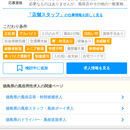
応募資格
必要なものはありませんが、風俗店やその他の一般業種で
い方などのアドバイスを行っていただきます。■PC更新業
の接客経験がある方は特に大歓迎です。・また、ヘブンネ
務ヘブンネットなど、ポータルサイト等の店舗情報更新作
「店舗スタッフ」
ットなどの風俗ポータルサイトの更新をしたことがある方
の仕事情報を詳しく見る
業を行っていただきます。キャストの出勤情報やイベン
も採用強化しております。
ト、求人ブログの作成となります。基本的にはボタンを押
すだけや、ブログの更新時に簡単に文字が入力出来れば問
こだわり条件
題ありません。PCが苦手な人でも簡単にできます。■清
正社員
アルバイト
土日のみ可
週休2日制
日払い可
資格手当あり
掃・備品管理お客様やキャストの方に快適にお過ごしいた
社会保険完備
交通費支給
寮・社宅あり
研修あり
未経験可
だくため、店内の清掃や備品の管理・補充を行っていただ
きます。
経験者歓迎
シニア歓迎
学歴不問
履歴書不要
幹部候補
車･バイク通勤可
制服貸与
入社祝い金支給
在宅ワーク可
検討中に追加
求人情報を見る
徳島県の風俗男性求人の関連ページ
徳島県の風俗店長・幹部候補求人
徳島県の風俗スタッフ・風俗ボーイ求人
徳島県のドライバー・風俗送迎求人