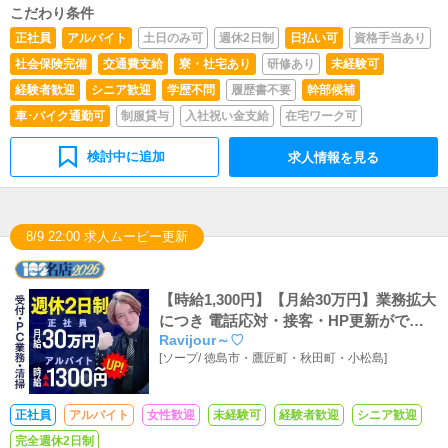
こだわり条件
正社員
アルバイト
土日のみ可
週休2日制
日払い可
資格手当あり
社会保険完備
交通費支給
寮・社宅あり
研修あり
未経験可
経験者歓迎
シニア歓迎
学歴不問
履歴書不要
幹部候補
車･バイク通勤可
制服貸与
入社祝い金支給
在宅ワーク可
検討中に追加
求人情報を見る
8/9 22:00 求人ムービー更新
【時給1,300円】【月給30万円】業務拡大
につき 電話応対・接客・HP更新ができ
Ravijour～♡
るスーパーアルバイトスタッフ・正社員
[
ソープ
/
徳島市・鷹匠町・秋田町・小松島
]
募集
正社員
アルバイト
女性歓迎
未経験可
経験者歓迎
シニア歓迎
完全週休2日制