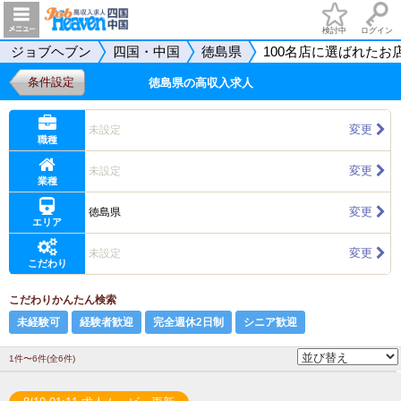
検討中
ログイン
ジョブヘブン
四国・中国
徳島県
100名店に選ばれたお
条件設定
徳島県の高収入求人
変更
未設定
職種
変更
未設定
業種
変更
徳島県
エリア
変更
未設定
こだわり
こだわりかんたん検索
未経験可
経験者歓迎
完全週休2日制
シニア歓迎
1件〜6件(全6件)