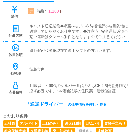
1,100
時給 :
ア
円
給与
キャスト送迎業務◆概要└モデルを待機場所から目的地に
送迎していただくお仕事です。◆注意点└安全運転必須※
仕事内容
荒い運転はクレーム案件となりますのでご注意ください。
週1日からOK※現在で週１シフトの方もいます。
休日休暇
徳島市内
勤務地
18歳以上～60代のシルバー世代の方もOK！身分証明書が
必ず必要です。･本籍地記載の住民票＋運転免許証
応募資格
「送迎ドライバー」
の仕事情報を詳しく見る
こだわり条件
正社員
アルバイト
土日のみ可
週休2日制
日払い可
資格手当あり
社会保険完備
交通費支給
寮・社宅あり
研修あり
未経験可