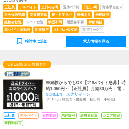
正社員
アルバイト
土日のみ可
週休2日制
日払い可
資格手当あり
社会保険完備
交通費支給
寮・社宅あり
研修あり
未経験可
経験者歓迎
シニア歓迎
学歴不問
履歴書不要
幹部候補
車･バイク通勤可
制服貸与
入社祝い金支給
在宅ワーク可
検討中に追加
求人情報を見る
8/9 15:05 お店情報更新
未経験からでもOK【アルバイト急募】時
給1,050円～【正社員】月給30万円｜電話
SCREEN スクリィーン
受付・HP更新・キャスト送迎募集中
[
デリヘル
/
徳島市・鷹匠町・秋田町・小松島
]
正社員
アルバイト
女性歓迎
未経験可
経験者歓迎
シニア歓迎
即日勤務可