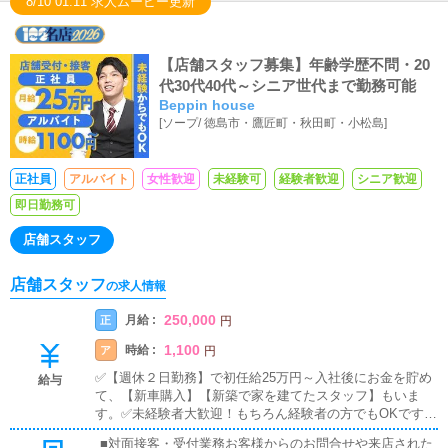
8/10 01:11 求人ムービー更新
【店舗スタッフ募集】年齢学歴不問・20
代30代40代～シニア世代まで勤務可能
Beppin house
[
ソープ
/
徳島市・鷹匠町・秋田町・小松島
]
正社員
アルバイト
女性歓迎
未経験可
経験者歓迎
シニア歓迎
即日勤務可
店舗スタッフ
店舗スタッフ
の求人情報
250,000
月給 :
正
円
1,100
時給 :
ア
円
✅【週休２日勤務】で初任給25万円～入社後にお金を貯め
給与
て、【新車購入】【新築で家を建てたスタッフ】もいま
す。✅未経験者大歓迎！もちろん経験者の方でもOKです。
✅有給休暇制度あり！家庭がある方や、プライベート重視
■対面接客・受付業務お客様からのお問合せや来店された