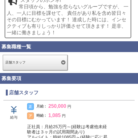
スタッフのホンネ!
常日頃から、勉強を怠らないグループですが、 一
人、一人に目標を課せて、 責任があり私を含め皆日々
その目標にむかっています！ 達成した時には、インセ
クティブも有りしっかり評価させて頂きます！ 是非、
一緒に働きましょう！
募集職種一覧
店舗スタッフ
募集要項
店舗スタッフ
250,000
月給 :
正
円
1,085
時給 :
ア
円
給与
正社員：月給25万円～(経験は考慮他未経
験者は３ヶ月の試用期間あり)
アルバイト：時給1085円～(経験に応じ昇