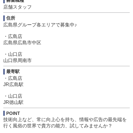
募集職種
基本的に
店舗スタッフ
◆健康で元気
◆一般常識があり礼節をわきまえている
住所
◆しっかりと信用できる、信頼がおける人物像
広島県グループ各エリアで募集中♪
この3つさえしっかりしていれば特に問題はありません!!
・広島店
広島県広島市中区
◆ーーーーーーーーーー◆
未経験の登竜門
・山口店
◆ーーーーーーーーーー◆
山口県周南市
男性スタッフも、女性スタッフも
最寄駅
コンパニオンの皆さんも
・広島店
JR広島駅
【未経験からのスタート】
・山口店
が、圧倒的に多いのも当店の特徴です。
JR徳山駅
すぐ自分が働きやすい環境を必ず作ります。
生活状況や環境に応じた働き方も可能です。
POINT
現状をお伝えください。
技術向上など、常に向上心を持ち、情報や広告の最先端を
行く風俗の世界で貴方の能力、試してみませんか？