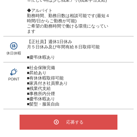
◆アルバイト
勤務時間、勤務日数は相談可能です(最短４
時間/日からご勤務が可能)
ご希望の勤務時間で働ける環境になってい
ます
【正社員】週休1日休み
月５日休み及び年間有給８日取得可能
休日休暇
■慶弔休暇あり
■社会保険完備
■昇給あり
■有休休暇取得可能
POINT
■家具付き社員寮あり
■残業代支給
■事務所内分煙
■慶弔休暇あり
■髪型・服装自由
応募する