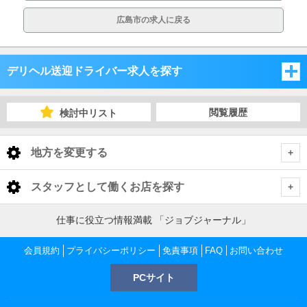
広島市の求人に戻る
デリヘル送迎ドライバー求人を探す
岡山県
閲覧履歴
検討中リスト
広島県
岡山県
地方を変更する
山口県
広島県
岡山県 デリヘル送迎ドライバー
<
全国トップ
スタッフとして働くお店を探す
香川県
山口県
岡山・吉備
広島県 デリヘル送迎ドライバー
北海道 男性高収入
仕事に役立つ情報満載 「ジョブジャーナル」
岡山県
東北 男性高収入
愛媛県
香川県
広島市内
山口県 デリヘル送迎ドライバー
倉敷・笠岡・井原
岡山・吉備 デリヘル送迎ドライバー
会員規約
岡山 男性高収入
プライバシーポリシー
免責事項
FAQ
お問い合わせ
広島県
南関東 男性高収入
徳島県
愛媛県
PCサイト
山口市内・防府
香川県 デリヘル送迎ドライバー
福山・尾道・三原
広島市内 デリヘル送迎ドライバー
岡山 デリヘル送迎ドライバー
倉敷・笠岡・井原 デリヘル送迎ドライバー
広島 男性高収入
甲信越 男性高収入
徳島県