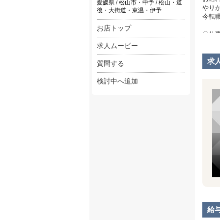
愛媛県
/
松山市・中予
/
松山・道
やり
後・大街道・東温・伊予
今転
お店トップ
〇仕
ウェ
求人ムービー
迎車
求
質問する
やり
ぜひ
検討中へ追加
〇経
この
しか
当店
意外
安心
給