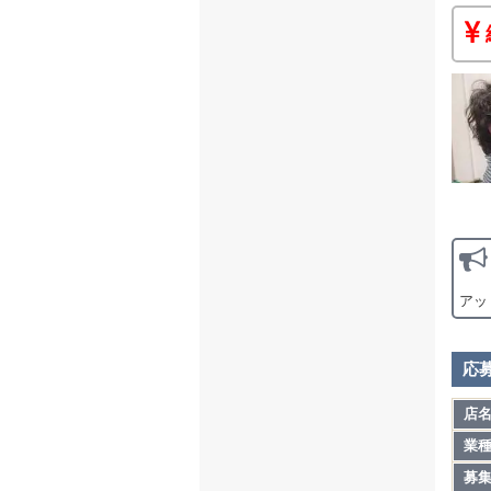
アッ
応
店
業
募