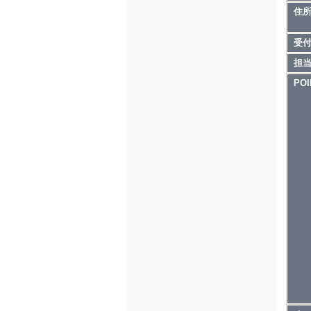
住
受
担
POI