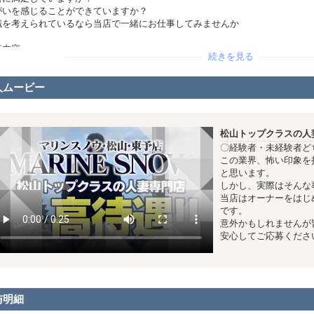
がいを感じることができていますか？
職を考えられているなら当店で一緒にお仕事してみませんか
事内容
続きを見る
ブ作業全般・電話受付け・送迎ドライバー・女性キャストのプロデュース全般
の清掃等、デリバリーヘルスのお仕事に携われるやりがいのあるお仕事になりま
人ムービー
がいがあり、そして今より高収入を得るなら当店で決まり‼
一度お問合せください。
松山トップクラスの人
験者・未経験者どちらも歓迎！
〇経験者・未経験者ど
業界、怖い印象を持たれている方も多くいらっしゃるかと思います。
この業界、怖い印象を
し、実際はそんな事ないんです！
と思います。
はオーナーをはじめ、店長、スタッフ皆優しい人ばかりです。
しかし、実際はそんな
かもしれませんが皆ほんとに普通の人です。
当店はオーナーをはじ
してご応募ください。
です。
意外かもしれませんが
安心してご応募くださ
与明細