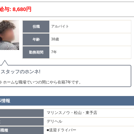
給与: 8,680円
アルバイト
役職
38歳
年齢
7年
勤務期間
スタッフのホンネ!
トホームな職場でいつの間にやら在籍7年です。
募情報
マリンスノウ・松山・東予店
名
デリヘル
種
■送迎ドライバー
集職種