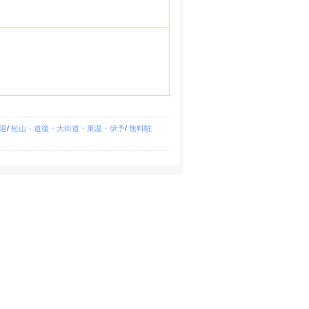
迎
/
松山・道後・大街道・東温・伊予
/
無料駐