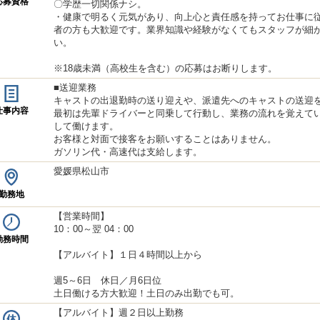
応募資格
〇学歴一切関係ナシ。
・健康で明るく元気があり、向上心と責任感を持ってお仕事に従
者の方も大歓迎です。業界知識や経験がなくてもスタッフが細
い。
※18歳未満（高校生を含む）の応募はお断りします。
■送迎業務
キャストの出退勤時の送り迎えや、派遣先へのキャストの送迎
仕事内容
最初は先輩ドライバーと同乗して行動し、業務の流れを覚えて
して働けます。
お客様と対面で接客をお願いすることはありません。
ガソリン代・高速代は支給します。
愛媛県松山市
勤務地
【営業時間】
10：00～翌 04：00
勤務時間
【アルバイト】１日４時間以上から
週5～6日 休日／月6日位
土日働ける方大歓迎！土日のみ出勤でも可。
【アルバイト】週２日以上勤務