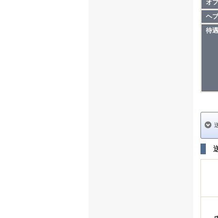
オ
ヘ
待