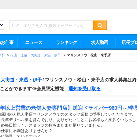
のお仕事
ニュース
ランキング
求人動画
店長ブ
中予
>
松山・道後・大街道・東温・伊予
>
マリンスノウ・松山・東予店
・大街道・東温・伊予
マリンスノウ・松山・東予店の求人募集は終
ることができます※会員限定機能
通知を受け取る
5年以上営業の老舗人妻専門店】送迎ドライバー960円～/学
山屈指の人気人妻店マリンスノウでのスタッフ業務に従事していただきます。
は長年デリヘル業を営んでおり、ありがたいことにお客様も大変多くいらっし
ため毎日忙しく、スタッフの数もまだまだ足りていません。
お仕事に不満はありませんか？
料に満足していますか？