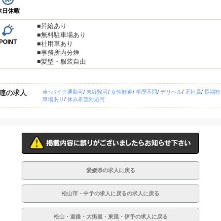
休日休暇
■昇給あり
■無料駐車場あり
POINT
■社用車あり
■事務所内分煙
■髪型・服装自由
連の求人
車･バイク通勤可
/
未経験可
/
女性歓迎
/
学歴不問
/
デリヘル
/
正社員
/
長期歓
車場あり
/
休み希望対応可
愛媛県の求人に戻る
松山市・中予の求人に戻るの求人に戻る
松山・道後・大街道・東温・伊予の求人に戻る