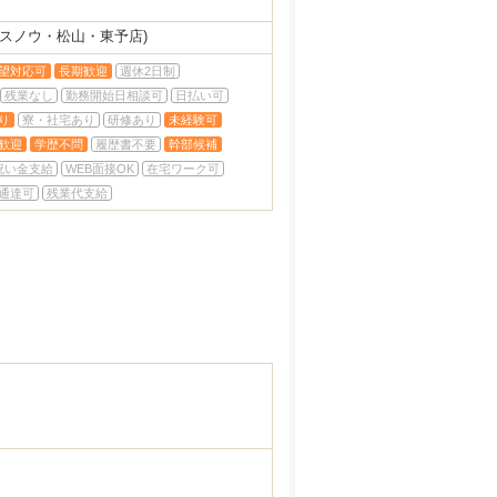
ンスノウ・松山・東予店)
望対応可
長期歓迎
週休2日制
残業なし
勤務開始日相談可
日払い可
り
寮・社宅あり
研修あり
未経験可
歓迎
学歴不問
履歴書不要
幹部候補
祝い金支給
WEB面接OK
在宅ワーク可
通達可
残業代支給