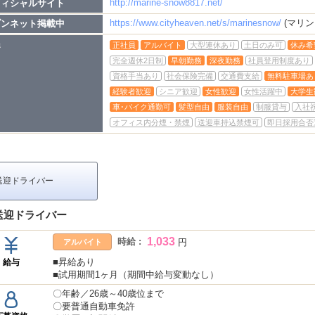
http://marine-snow8817.net/
フィシャルサイト
https://www.cityheaven.net/s/marinesnow/
(マリ
ブンネット掲載中
遇
正社員
アルバイト
大型連休あり
土日のみ可
休み希
完全週休2日制
早朝勤務
深夜勤務
社員登用制度あり
資格手当あり
社会保険完備
交通費支給
無料駐車場あ
経験者歓迎
シニア歓迎
女性歓迎
女性活躍中
大学生
車･バイク通勤可
髪型自由
服装自由
制服貸与
入社
オフィス内分煙・禁煙
送迎車持込禁煙可
即日採用合否
送迎ドライバー
送迎ドライバー
1,033
時給 :
円
アルバイト
■昇給あり
給与
■試用期間1ヶ月（期間中給与変動なし）
〇年齢／26歳～40歳位まで
〇要普通自動車免許