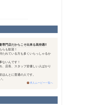
・スタッフルーム、女の子の待機部屋、送
す!!
妻専門店だからこそ出来る高待遇!!
ちらも歓迎！
持たれている方も多くいらっしゃるか
事ないんです！
め、店長、スタッフ皆優しい人ばかり
皆ほんとに普通の人です。
い。
求人ムービー一覧へ