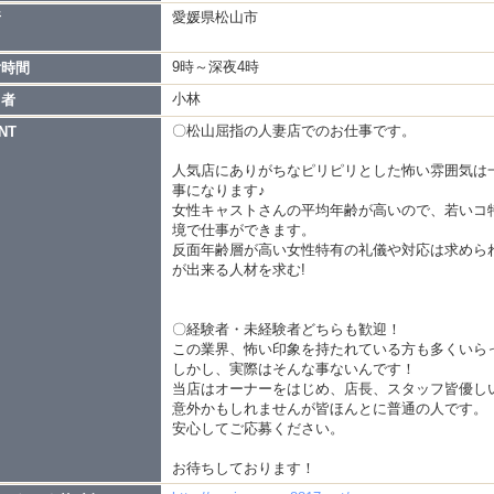
愛媛県松山市
所
9時～深夜4時
付時間
小林
当者
〇松山屈指の人妻店でのお仕事です。
NT
人気店にありがちなピリピリとした怖い雰囲気は
事になります♪
女性キャストさんの平均年齢が高いので、若いコ
境で仕事ができます。
反面年齢層が高い女性特有の礼儀や対応は求めら
が出来る人材を求む!
〇経験者・未経験者どちらも歓迎！
この業界、怖い印象を持たれている方も多くいら
しかし、実際はそんな事ないんです！
当店はオーナーをはじめ、店長、スタッフ皆優し
意外かもしれませんが皆ほんとに普通の人です。
安心してご応募ください。
お待ちしております！