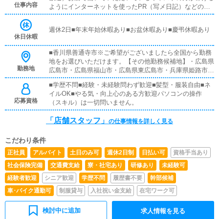
仕事内容
ようにインターネットを使ったPR（写メ日記）などの使
い方などのアドバイスを行っていただきます同業他店のよ
うな電話対応、難しいパソコン業務などは店舗運営スタッ
週休2日■年末年始休暇あり■お盆休暇あり■慶弔休暇あり
フは致しません。
休日休暇
■香川県善通寺市※ご希望がございましたら全国から勤務
地をお選びいただけます。【その他勤務候補地】・広島県
勤務地
広島市・広島県福山市・広島県東広島市・兵庫県姫路市・
兵庫県明石市・岡山県岡山市・香川県高松市・山口県周南
■学歴不問■経験・未経験問わず歓迎■髪型・服装自由■ネ
市・東京都台東区鶯谷・神奈川県厚木市本厚木・福岡県福
イルOK■やる気・向上心のある方歓迎パソコンの操作
岡市小倉北区・埼玉県川口市西川口※特に『どこでも大丈
応募資格
（スキル）は一切問いません。
夫』な方は優遇いたします。
「店舗スタッフ」
の仕事情報を詳しく見る
こだわり条件
正社員
アルバイト
土日のみ可
週休2日制
日払い可
資格手当あり
社会保険完備
交通費支給
寮・社宅あり
研修あり
未経験可
経験者歓迎
シニア歓迎
学歴不問
履歴書不要
幹部候補
車･バイク通勤可
制服貸与
入社祝い金支給
在宅ワーク可
検討中に追加
求人情報を見る