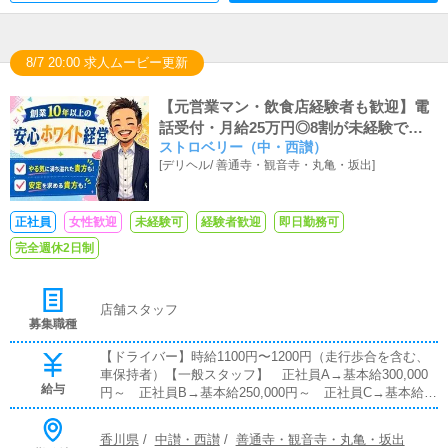
8/7 20:00 求人ムービー更新
【元営業マン・飲食店経験者も歓迎】電
話受付・月給25万円◎8割が未経験で入
ストロベリー（中・西讃）
社！スピード出世あり
[
デリヘル
/
善通寺・観音寺・丸亀・坂出
]
正社員
女性歓迎
未経験可
経験者歓迎
即日勤務可
完全週休2日制
店舗スタッフ
募集職種
【ドライバー】時給1100円〜1200円（走行歩合を含む、
車保持者）【一般スタッフ】 正社員A→基本給300,000
給与
円～ 正社員B→基本給250,000円～ 正社員C→基本給20
0,000円～※年齢、経験、能力に応じてA～Cクラスに分け
させて頂き また、昇給、昇格は3カ月ごとに見直しさせ
香川県
/
中讃・西讃
/
善通寺・観音寺・丸亀・坂出
て頂きます※夏、冬のボーナス制度あり※有給休暇あり