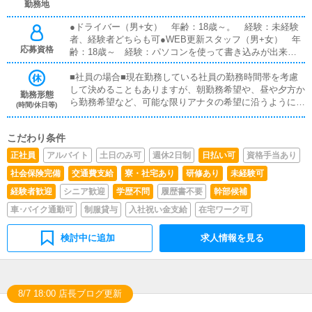
勤務地
【責任者クラス】●運営責任者・WEB管理責任者 基本給
500,000円＋手当（金額は担当業務の業績による）～福利
●ドライバー（男+女） 年齢：18歳～。 経験：未経験
厚生～・社会保険・各種保険・社宅補助・交通費補助・社
者、経験者どちらも可●WEB更新スタッフ（男+女） 年
用車貸与・仕事用携帯貸与【管理者クラス】 基本給700,
応募資格
齢：18歳～ 経験：パソコンを使って書き込みが出来る
000円＋手当（金額は管理範囲の業績による）～福利厚生
方 Photoshopの基本的な操作が出来る方優遇採用●WEB
～・社会保険・各種保険・社宅補助・交通費補助・社用車
制作デザイナー（男+女） 年齢：18歳～ 経験：Illustrat
■社員の場合■現在勤務している社員の勤務時間帯を考慮
貸与・仕事用携帯貸与常に業務の見直し、改善を行ってい
er、Photoshopを使って 画像作成や写真編集が出
して決めることもありますが、朝勤務希望や、昼や夕方か
勤務形態
ますので誰にでも出来る簡単な作業から専門的な知識や経
来る方●電話受付スタッフ（男+女） 年齢：18歳～ 経
ら勤務希望など、可能な限りアナタの希望に沿うように対
(時間/休日等)
験を必要とする業務に分れます【 ストロベリー 】
験：未経験者、経験者どちらも可●配車オペレータ（男
応しています■アルバイトドライバーの場合■ご自身の勤
+女） 年齢：18歳～ 経験：未経験者、経験者どちらも
務したい時間帯をおしえていただければ大丈夫です。【シ
こだわり条件
可●運営サポートスタッフ（男+女） 年齢：18歳～ 経
フト実例】・9時～17時・12時～21時・19時～2時・22時
験：未経験者、経験者どちらも可●運営責任者（男+女）
～ラストなどご自身の希望する時間帯をおしえてください
正社員
アルバイト
土日のみ可
週休2日制
日払い可
資格手当あり
年齢：18歳～ 経験：8割は未経験スタート すでに風
ね！
社会保険完備
交通費支給
寮・社宅あり
研修あり
未経験可
俗業界で業務経験のある方優遇採用※何事にも意欲的に取
り組める方 責任者としてふさわしいと判断した場合は
経験者歓迎
シニア歓迎
学歴不問
履歴書不要
幹部候補
未経験でもスタートから責任者をお任せする事もあります
車･バイク通勤可
制服貸与
入社祝い金支給
在宅ワーク可
※勤務時の服装や髪型は自由です。ただしジャージは不
可。
検討中に追加
求人情報を見る
8/7 18:00 店長ブログ更新