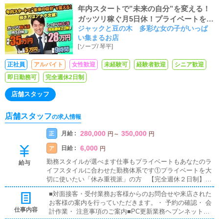
年内スタートで”未来の自分”を変える！
ガッツリ稼ぐ月5日休！プライベートを充
ジャックと豆の木 多彩な女の子がいっぱ
実完全週休2日制！
い集まるお店
[
ソープ
/
琴平
]
正社員
アルバイト
女性歓迎
未経験可
経験者歓迎
シニア歓迎
即日勤務可
完全週休2日制
店舗スタッフ
店舗スタッフ
の求人情報
280,000
350,000
月給 :
正
円
～
円
6,000
日給 :
ア
円
勤務スタイルが選べます仕事もプライベートもあなたのラ
給与
イフスタイルに合わせた勤務体系です①プライベートを大
切に使いたい「休み重視派」の方 【完全週休２日制】月
給28万円②がっつり稼ぎたい「給与重視派」の方 【月5
■対面接客・受付業務お客様からのお問合せや来店された
日休】月給35万円※働きながら勤務スタイルの変更も可能
お客様の案内を行っていただきます。・ 予約の確認・ 会
です※有給休暇有り【アルバイト】6,000円※もっと稼ぎた
仕事内容
計作業・ 注意事項のご案内■PC更新業務ヘブンネットな
い方は面接時にお伝えください。