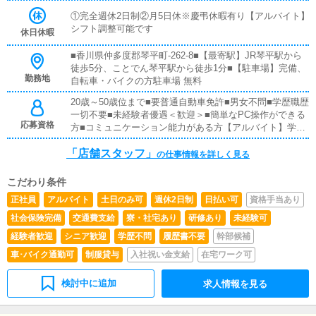
どのポータルサイトで、店舗情報の更新を行います。・
キャストの出勤情報やイベントの更新・ 求人ブログの作
①完全週休2日制②月5日休※慶弔休暇有り【アルバイト】
成（簡単な文字入力ができればOK）＜ボタンを押すだけ
シフト調整可能です
休日休暇
の作業がほとんど！＞PCが苦手な方でも安心して取り組
めます。■清掃・備品管理お客様やキャストの方が快適に
■香川県仲多度郡琴平町-262-8■【最寄駅】JR琴平駅から
過ごせるように、・ 店内の清掃・ 備品の管理・補充をお
徒歩5分、ことでん琴平駅から徒歩1分■【駐車場】完備、
願いします。■キャストサポートキャストの方が安心して
勤務地
自転車・バイクの方駐車場 無料
働けるようにサポート！・ シフト管理：出勤スケジュー
20歳～50歳位まで■要普通自動車免許■男女不問■学歴職歴
ルの調整や変更対応・ 体調・メンタルケア：キャストの
一切不要■未経験者優遇＜歓迎＞■簡単なPC操作ができる
体調や悩みの相談対応・ 業務フォロー：業務の質問対応
応募資格
方■コミュニケーション能力がある方【アルバイト】学生
や働きやすい環境作りしっかりサポートしていく、やりが
OK ※18歳未満（高校生）不可wワークOK！副業に最適
いのあるお仕事です！【アルバイト】店舗内業務、電話・
「店舗スタッフ」
メール対応、清掃ほか正社員の手伝い
の仕事情報を詳しく見る
こだわり条件
正社員
アルバイト
土日のみ可
週休2日制
日払い可
資格手当あり
社会保険完備
交通費支給
寮・社宅あり
研修あり
未経験可
経験者歓迎
シニア歓迎
学歴不問
履歴書不要
幹部候補
車･バイク通勤可
制服貸与
入社祝い金支給
在宅ワーク可
検討中に追加
求人情報を見る