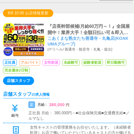
8/8 10:00 お店情報更新
『店長幹部候補/月給60万円～！』全国展
開中！業界大手！全額日払い可＆即入居
こあくまな熟女たち善通寺・丸亀店(KOAK
可能な社員寮あり
UMAグループ)
[
デリヘル
/
善通寺・観音寺・丸亀・坂出
]
正社員
アルバイト
女性歓迎
未経験可
経験者歓迎
即日勤務可
完全週休2日制
店舗スタッフ
店舗スタッフ
の求人情報
380,000
月給 :
正
円
正社員 月給： 380,000円～■社会保険完備■交通費支給■ノ
給与
ルマなし
女性キャストの管理業務をお任せいたします。（未経験者
歓迎）お店で働いていただいているキャストの方が稼げる