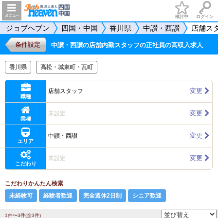
検討中
ログイン
ジョブヘブン
四国・中国
香川県
中讃・西讃
店舗ス
条件設定
中讃・西讃の店舗内勤スタッフの正社員の高収入求人
香川県
高松・城東町・瓦町
変更
店舗スタッフ
職種
変更
未設定
業種
変更
中讃・西讃
エリア
変更
未設定
こだわり
こだわりかんたん検索
未経験可
経験者歓迎
完全週休2日制
シニア歓迎
1件〜3件(全3件)