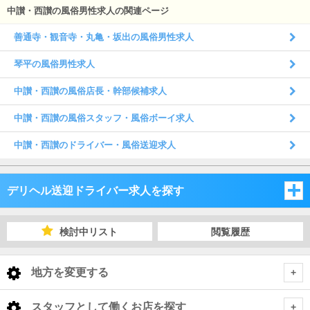
中讃・西讃の風俗男性求人の関連ページ
善通寺・観音寺・丸亀・坂出の風俗男性求人
琴平の風俗男性求人
中讃・西讃の風俗店長・幹部候補求人
中讃・西讃の風俗スタッフ・風俗ボーイ求人
中讃・西讃のドライバー・風俗送迎求人
デリヘル送迎ドライバー求人を探す
岡山県
検討中リスト
閲覧履歴
広島県
岡山県
地方を変更する
山口県
広島県
岡山県 デリヘル送迎ドライバー
<
全国トップ
スタッフとして働くお店を探す