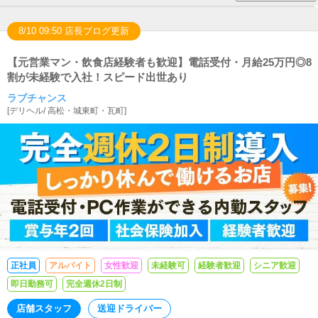
8/10 09:50 店長ブログ更新
【元営業マン・飲食店経験者も歓迎】電話受付・月給25万円◎8
割が未経験で入社！スピード出世あり
ラブチャンス
[
デリヘル
/
高松・城東町・瓦町
]
正社員
アルバイト
女性歓迎
未経験可
経験者歓迎
シニア歓迎
即日勤務可
完全週休2日制
店舗スタッフ
送迎ドライバー