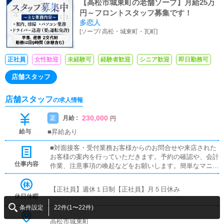
【高松市城東町の老舗ソープ】月給25万
円～フロントスタッフ募集です！
多恋人
[
ソープ
/
高松・城東町・瓦町
]
正社員
女性歓迎
未経験可
経験者歓迎
シニア歓迎
即日勤務可
店舗スタッフ
店舗スタッフ
の求人情報
230,000
月給 :
正
円
給与
■昇給あり
■対面接客・受付業務お客様からのお問合せや来店された
お客様の案内を行っていただきます。予約の確認や、会計
仕事内容
作業、注意事項の喚起などをお願いします。簡単なマニュ
アルや、先輩スタッフに付いて業務内容を見ながら徐々に
覚えていただきますので、未経験の方でも安心して働けま
【正社員】週休１日制【正社員】月５日休み
す。■清掃・備品管理お客様やキャストの方に快適にお過
休日休暇
ごしいただくため、店内の清掃や備品の管理・補充を行っ
条件設定
22件(1〜22件)
ていただきます。
高松市城東町