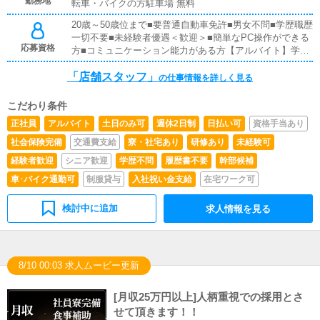
願いします。■キャストサポートキャストの方が安心して
勤務地
転車・バイクの方駐車場 無料
働けるようにサポート！・ シフト管理：出勤スケジュー
20歳～50歳位まで■要普通自動車免許■男女不問■学歴職歴
ルの調整や変更対応・ 体調・メンタルケア：キャストの
一切不要■未経験者優遇＜歓迎＞■簡単なPC操作ができる
体調や悩みの相談対応・ 業務フォロー：業務の質問対応
応募資格
方■コミュニケーション能力がある方【アルバイト】学生
や働きやすい環境作りしっかりサポートしていく、やりが
OK ※18歳未満（高校生）不可wワークOK！副業に最適
いのあるお仕事です！【アルバイト】店舗内業務、電話・
「店舗スタッフ」
メール対応、清掃ほか正社員の手伝い
の仕事情報を詳しく見る
こだわり条件
正社員
アルバイト
土日のみ可
週休2日制
日払い可
資格手当あり
社会保険完備
交通費支給
寮・社宅あり
研修あり
未経験可
経験者歓迎
シニア歓迎
学歴不問
履歴書不要
幹部候補
車･バイク通勤可
制服貸与
入社祝い金支給
在宅ワーク可
検討中に追加
求人情報を見る
8/10 00:03 求人ムービー更新
[月収25万円以上]人柄重視での採用とさ
せて頂きます！！