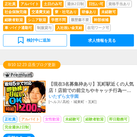
正社員
アルバイト
土日のみ可
週休2日制
日払い可
資格手当あり
社会保険完備
交通費支給
寮・社宅あり
研修あり
未経験可
経験者歓迎
シニア歓迎
学歴不問
履歴書不要
幹部候補
車･バイク通勤可
制服貸与
入社祝い金支給
在宅ワーク可
検討中に追加
求人情報を見る
8/10 12:23 店長ブログ更新
【現在3名募集枠あり】瓦町駅近くの人気
店！店前での前立ちやキャッチ行為一切
いたずら女学園
なし！未経験からのスタッフ多数の為、
[
ヘルス
/
高松・城東町・瓦町
]
初めての方大歓迎！｟日払い・寮あり｠
待遇や環境は高松トップクラス！
正社員
アルバイト
女性歓迎
未経験可
経験者歓迎
即日勤務可
完全週休2日制