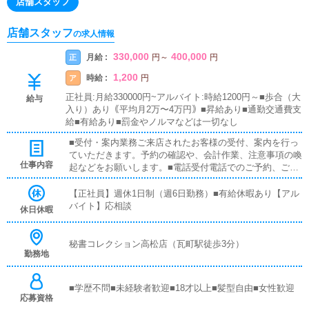
店舗スタッフ
店舗スタッフ
の求人情報
330,000
400,000
月給 :
正
円
～
円
1,200
時給 :
ア
円
正社員:月給330000円~アルバイト:時給1200円～■歩合（大
給与
入り）あり｟平均月2万〜4万円｠■昇給あり■通勤交通費支
給■有給あり■罰金やノルマなどは一切なし
■受付・案内業務ご来店されたお客様の受付、案内を行っ
ていただきます。予約の確認や、会計作業、注意事項の喚
仕事内容
起などをお願いします。■電話受付電話でのご予約、ご確
認などお客様が当店を選んで頂くご案内を致します。■PC
更新業務ネットなど、ポータルサイト等の店舗情報、キャ
【正社員】週休1日制（週6日勤務）■有給休暇あり【アル
ストの出勤情報、イベントなどの更新作業なります。■清
バイト】応相談
休日休暇
掃・備品管理お客様やキャストの方に快適にお過ごしいた
だくため、店内の清掃や備品の管理・補充を行っていただ
きます。簡単な作業の為、接客、パソコン未経験者でもす
秘書コレクション高松店（瓦町駅徒歩3分）
勤務地
ぐに覚えれる業務となります。先輩スタッフに付いて業務
内容を見ながら徐々に覚えて頂けますので、未経験の方で
も安心して働けます。
■学歴不問■未経験者歓迎■18才以上■髪型自由■女性歓迎
応募資格