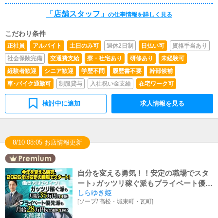
本的にはボタンを押すだけや、ブログの更新時に簡単に文
「店舗スタッフ」
の仕事情報を詳しく見る
字が入力出来れば問題ありません。PCが苦手な人でも簡
単にできます。■清掃・備品管理お客様やキャストの方に
こだわり条件
快適にお過ごしいただくため、店内の清掃や備品の管理・
補充を行っていただきます。
正社員
アルバイト
土日のみ可
週休2日制
日払い可
資格手当あり
社会保険完備
交通費支給
寮・社宅あり
研修あり
未経験可
経験者歓迎
シニア歓迎
学歴不問
履歴書不要
幹部候補
車･バイク通勤可
制服貸与
入社祝い金支給
在宅ワーク可
検討中に追加
求人情報を見る
8/10 08:05 お店情報更新
自分を変える勇気！！安定の職場でスタ
ート♪ガッツリ稼ぐ派もプライベート優先
しらゆき姫
派も大歓迎☆
[
ソープ
/
高松・城東町・瓦町
]