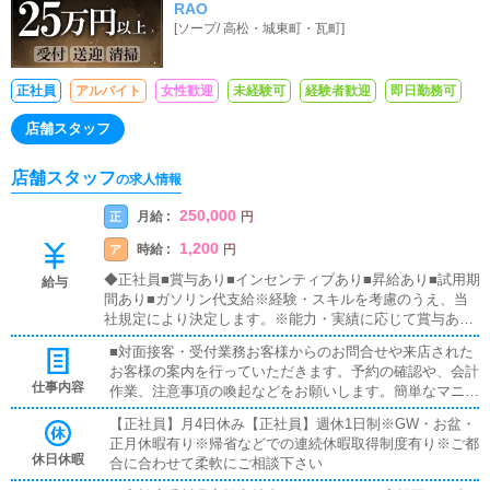
RAO
[
ソープ
/
高松・城東町・瓦町
]
正社員
アルバイト
女性歓迎
未経験可
経験者歓迎
即日勤務可
店舗スタッフ
店舗スタッフ
の求人情報
250,000
月給 :
正
円
1,200
時給 :
ア
円
◆正社員■賞与あり■インセンティブあり■昇給あり■試用期
給与
間あり■ガソリン代支給※経験・スキルを考慮のうえ、当
社規定により決定します。※能力・実績に応じて賞与あり
※前借制度あります。◆アルバイト：時給1200円～毎日食
■対面接客・受付業務お客様からのお問合せや来店された
事補助あります！
お客様の案内を行っていただきます。予約の確認や、会計
仕事内容
作業、注意事項の喚起などをお願いします。簡単なマニュ
アルや、先輩スタッフに付いて業務内容を見ながら徐々に
【正社員】月4日休み【正社員】週休1日制※GW・お盆・
覚えていただきますので、未経験の方でも安心して働けま
正月休暇有り※帰省などでの連続休暇取得制度有り※ご都
す。■PC更新業務ヘブンネットなど、ポータルサイト等の
休日休暇
合に合わせて柔軟にご相談下さい
店舗情報更新作業を行っていただきます。キャストの出勤
情報やイベント、求人ブログの作成となります。基本的に