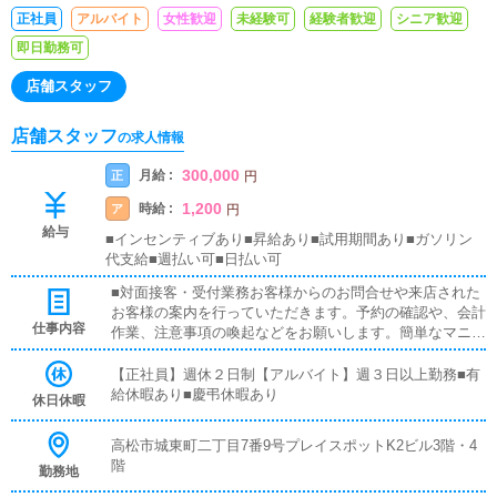
正社員
アルバイト
女性歓迎
未経験可
経験者歓迎
シニア歓迎
即日勤務可
店舗スタッフ
店舗スタッフ
の求人情報
300,000
月給 :
正
円
1,200
時給 :
ア
円
給与
■インセンティブあり■昇給あり■試用期間あり■ガソリン
代支給■週払い可■日払い可
■対面接客・受付業務お客様からのお問合せや来店された
お客様の案内を行っていただきます。予約の確認や、会計
仕事内容
作業、注意事項の喚起などをお願いします。簡単なマニュ
アルや、先輩スタッフに付いて業務内容を見ながら徐々に
覚えていただきますので、未経験の方でも安心して働けま
【正社員】週休２日制【アルバイト】週３日以上勤務■有
す。■キャスト管理お店で働いていただいているキャスト
給休暇あり■慶弔休暇あり
休日休暇
の方が稼げるようにインターネットを使ったPR（写メ日
記）などの使い方などのアドバイスを行っていただきま
高松市城東町二丁目7番9号プレイスポットK2ビル3階・4
す。■PC更新業務ヘブンネットなど、ポータルサイト等の
階
勤務地
店舗情報更新作業を行っていただきます。キャストの出勤
情報やイベント、求人ブログの作成となります。基本的に