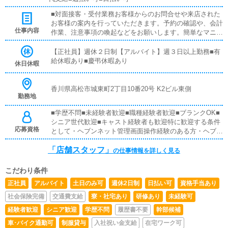
■対面接客・受付業務お客様からのお問合せや来店された
お客様の案内を行っていただきます。予約の確認や、会計
仕事内容
作業、注意事項の喚起などをお願いします。簡単なマニュ
アルや、先輩スタッフに付いて業務内容を見ながら徐々に
覚えていただきますので、未経験の方でも安心して働けま
【正社員】週休２日制【アルバイト】週３日以上勤務■有
す。■キャスト管理お店で働いていただいているキャスト
給休暇あり■慶弔休暇あり
休日休暇
の方が稼げるようにインターネットを使ったPR（写メ日
記）などの使い方などのアドバイスを行っていただきま
す。■PC更新業務ヘブンネットなど、ポータルサイト等の
香川県高松市城東町2丁目10番20号 K2ビル東側
勤務地
店舗情報更新作業を行っていただきます。キャストの出勤
情報やイベント、求人ブログの作成となります。基本的に
■学歴不問■未経験者歓迎■職種経験者歓迎■ブランクOK■
はボタンを押すだけや、ブログの更新時に簡単に文字が入
シニア世代歓迎■キャスト経験者も歓迎特に歓迎する条件
力出来れば問題ありません。PCが苦手な人でも簡単にで
応募資格
として・ヘブンネット管理画面操作経験のある方・ヘブン
きます。■清掃・備品管理お客様やキャストの方に快適に
ネット各種機能に詳しく活用経験のある方
お過ごしいただくため、店内の清掃や備品の管理・補充を
「店舗スタッフ」
の仕事情報を詳しく見る
行っていただきます。■企画の立案店舗イベントや店舗運
営など様々な企画を提案していただきます。【新規のお客
様の増加】【お客様のリピート率の向上】【キャストの方
こだわり条件
の入店数の増加】など、売上UPに繋がる施策の提案を行
正社員
アルバイト
土日のみ可
週休2日制
日払い可
資格手当あり
っていただきます。
社会保険完備
交通費支給
寮・社宅あり
研修あり
未経験可
経験者歓迎
シニア歓迎
学歴不問
履歴書不要
幹部候補
車･バイク通勤可
制服貸与
入社祝い金支給
在宅ワーク可