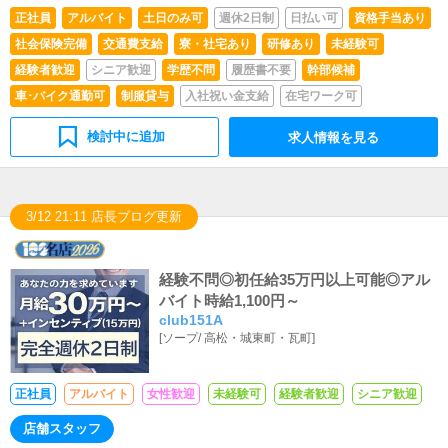
正社員
アルバイト
土日のみ可
週休2日制
日払い可
資格手当あり
社会保険完備
交通費支給
寮・社宅あり
研修あり
未経験可
経験者歓迎
シニア歓迎
学歴不問
履歴書不要
幹部候補
車･バイク通勤可
制服貸与
入社祝い金支給
在宅ワーク可
検討中に追加
求人情報を見る
3/12 21:11 店長ブログ更新
経験不問◎初任給35万円以上可能◎アル
バイト時給1,100円～
club151A
[
ソープ
/
高松・城東町・瓦町
]
正社員
アルバイト
女性歓迎
未経験可
経験者歓迎
シニア歓迎
店舗スタッフ