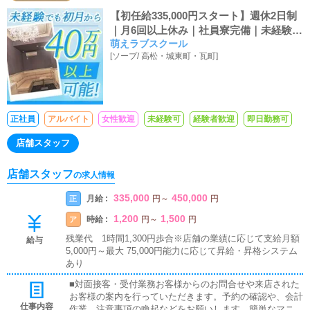
【初任給335,000円スタート】週休2日制
｜月6回以上休み｜社員寮完備｜未経験で
萌えラブスクール
もOK
[
ソープ
/
高松・城東町・瓦町
]
正社員
アルバイト
女性歓迎
未経験可
経験者歓迎
即日勤務可
店舗スタッフ
店舗スタッフ
の求人情報
335,000
450,000
月給 :
正
円
～
円
1,200
1,500
時給 :
ア
円
～
円
残業代 1時間1,300円歩合※店舗の業績に応じて支給月額
給与
5,000円～最大 75,000円能力に応じて昇給・昇格システム
あり
■対面接客・受付業務お客様からのお問合せや来店された
お客様の案内を行っていただきます。予約の確認や、会計
仕事内容
作業、注意事項の喚起などをお願いします。簡単なマニュ