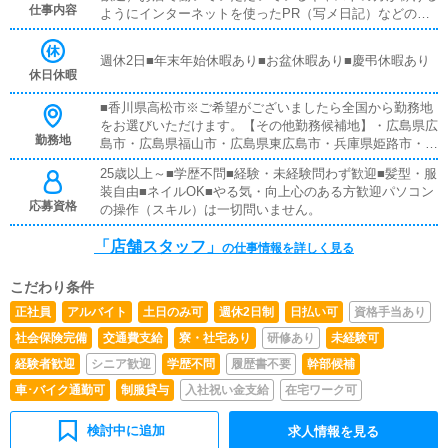
仕事内容
ようにインターネットを使ったPR（写メ日記）などの使
い方などのアドバイスを行っていただきます同業他店のよ
うな電話対応、難しいパソコン業務などは店舗運営スタッ
週休2日■年末年始休暇あり■お盆休暇あり■慶弔休暇あり
フは致しません。
休日休暇
■香川県高松市※ご希望がございましたら全国から勤務地
をお選びいただけます。【その他勤務候補地】・広島県広
勤務地
島市・広島県福山市・広島県東広島市・兵庫県姫路市・兵
庫県明石市・岡山県岡山市・山口県周南市・東京都台東区
25歳以上～■学歴不問■経験・未経験問わず歓迎■髪型・服
鶯谷・神奈川県厚木市本厚木・福岡県福岡市小倉北区・埼
装自由■ネイルOK■やる気・向上心のある方歓迎パソコン
玉県川口市西川口お好きなエリアで勤務可能です。※特に
応募資格
の操作（スキル）は一切問いません。
『どこでも大丈夫』な方は優遇いたします。
「店舗スタッフ」
の仕事情報を詳しく見る
こだわり条件
正社員
アルバイト
土日のみ可
週休2日制
日払い可
資格手当あり
社会保険完備
交通費支給
寮・社宅あり
研修あり
未経験可
経験者歓迎
シニア歓迎
学歴不問
履歴書不要
幹部候補
車･バイク通勤可
制服貸与
入社祝い金支給
在宅ワーク可
検討中に追加
求人情報を見る