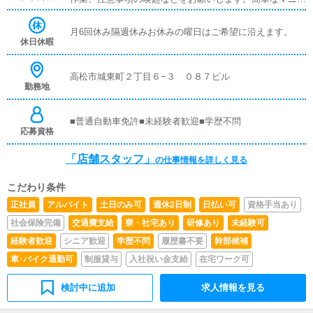
アルや、先輩スタッフに付いて業務内容を見ながら徐々に
覚えていただきますので、未経験の方でも安心して働けま
月6回休み隔週休みお休みの曜日はご希望に沿えます。
す。■キャスト管理お店で働いていただいているキャスト
休日休暇
の方が稼げるようにインターネットを使ったPR（写メ日
記）などの使い方などのアドバイスを行っていただきま
す。■PC更新業務ヘブンネットなど、ポータルサイト等の
高松市城東町２丁目６−３ ０８７ビル
勤務地
店舗情報更新作業を行っていただきます。キャストの出勤
情報やイベント、求人ブログの作成となります。基本的に
はボタンを押すだけや、ブログの更新時に簡単に文字が入
■普通自動車免許■未経験者歓迎■学歴不問
力出来れば問題ありません。PCが苦手な人でも簡単にで
応募資格
きます。■清掃・備品管理お客様やキャストの方に快適に
お過ごしいただくため、店内の清掃や備品の管理・補充を
「店舗スタッフ」
の仕事情報を詳しく見る
行っていただきます。■企画の立案店舗イベントや店舗運
営など様々な企画を提案していただきます。【新規のお客
こだわり条件
様の増加】【お客様のリピート率の向上】【キャストの方
の入店数の増加】など、売上UPに繋がる施策の提案を行
正社員
アルバイト
土日のみ可
週休2日制
日払い可
資格手当あり
っていただきます。
社会保険完備
交通費支給
寮・社宅あり
研修あり
未経験可
経験者歓迎
シニア歓迎
学歴不問
履歴書不要
幹部候補
車･バイク通勤可
制服貸与
入社祝い金支給
在宅ワーク可
検討中に追加
求人情報を見る