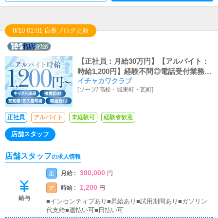
8/10 01:01 店長ブログ更新
【正社員：月給30万円】【アルバイト：
時給1,200円】経験不問◎電話受付業務・
イチャカワクラブ
店内接客あり
[
ソープ
/
高松・城東町・瓦町
]
正社員
アルバイト
未経験可
経験者歓迎
店舗スタッフ
店舗スタッフ
の求人情報
300,000
月給 :
正
円
1,200
時給 :
ア
円
給与
■インセンティブあり■昇給あり■試用期間あり■ガソリン
代支給■週払い可■日払い可