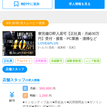
検討中に追加
求人情報を見る
8/9 18:00 求人ムービー更新
寮完備◎即入居可【正社員：月給30万
円】受付・接客・PC業務・清掃など
LOVE&PLUS
[
ヘルス
/
高松・城東町・瓦町
]
正社員
アルバイト
女性歓迎
未経験可
経験者歓迎
シニア歓迎
店舗スタッフ
店舗スタッフ
の求人情報
300,000
月給 :
正
円
1,200
時給 :
ア
円
給与
■インセンティブあり■昇給あり■試用期間あり■ガソリン
代支給■週払い可■日払い可