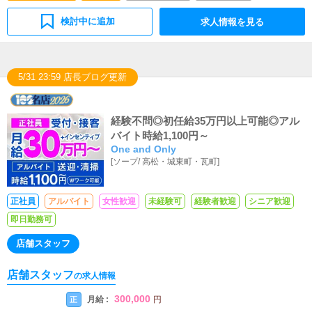
検討中に追加
求人情報を見る
5/31 23:59 店長ブログ更新
経験不問◎初任給35万円以上可能◎アル
バイト時給1,100円～
One and Only
[
ソープ
/
高松・城東町・瓦町
]
正社員
アルバイト
女性歓迎
未経験可
経験者歓迎
シニア歓迎
即日勤務可
店舗スタッフ
店舗スタッフ
の求人情報
300,000
月給 :
正
円