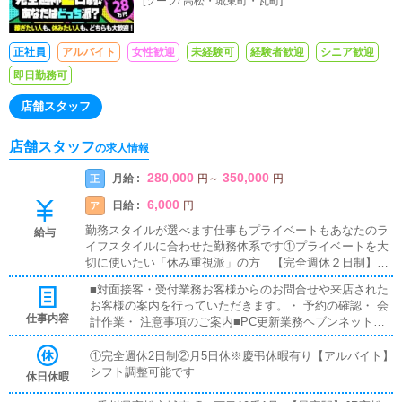
[
ソープ
/
高松・城東町・瓦町
]
正社員
アルバイト
女性歓迎
未経験可
経験者歓迎
シニア歓迎
即日勤務可
店舗スタッフ
店舗スタッフ
の求人情報
280,000
350,000
月給 :
正
円
～
円
6,000
日給 :
ア
円
勤務スタイルが選べます仕事もプライベートもあなたのラ
給与
イフスタイルに合わせた勤務体系です①プライベートを大
切に使いたい「休み重視派」の方 【完全週休２日制】月
給28万円②がっつり稼ぎたい「給与重視派」の方 【月5
■対面接客・受付業務お客様からのお問合せや来店された
日休】月給35万円※働きながら勤務スタイルの変更も可能
お客様の案内を行っていただきます。・ 予約の確認・ 会
です※有給休暇有り【アルバイト】日給6,000円※もっと稼
仕事内容
計作業・ 注意事項のご案内■PC更新業務ヘブンネットな
ぎたい方は面接時にお伝えください。
どのポータルサイトで、店舗情報の更新を行います。・
キャストの出勤情報やイベントの更新・ 求人ブログの作
①完全週休2日制②月5日休※慶弔休暇有り【アルバイト】
成（簡単な文字入力ができればOK）＜ボタンを押すだけ
シフト調整可能です
休日休暇
の作業がほとんど！＞PCが苦手な方でも安心して取り組