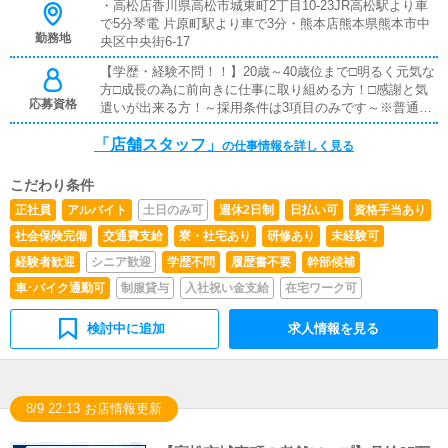
・高松店香川県高松市城東町2丁目10-23JR高松駅より車
はボタンを押すだけや、ブログの更新時に簡単に文字が入
で5分琴電 片原町駅より車で3分・熊本店熊本県熊本市中
力出来れば問題ありません。PCが苦手な人でも簡単にで
勤務地
央区中央街6-17
きます。■清掃・備品管理お客様やキャストの方に快適に
お過ごしいただくため、店内の清掃や備品の管理・補充を
【学歴・経験不問！！】20歳～40歳位まで□明るく元気な
行っていただきます。簡単なWEB作業や基礎業務からの
方□成長の為に前向きに仕事に取り組める方！□感謝と気
応募資格
スタートです。
遣いが出来る方！～採用条件は3項目のみです～※普通免
許所持者歓迎！※未経験者大歓迎！※18歳未満（高校生を
「店舗スタッフ」
含む）の応募はお断りします。
の仕事情報を詳しく見る
こだわり条件
正社員
アルバイト
土日のみ可
週休2日制
日払い可
資格手当あり
社会保険完備
交通費支給
寮・社宅あり
研修あり
未経験可
経験者歓迎
シニア歓迎
学歴不問
履歴書不要
幹部候補
車･バイク通勤可
制服貸与
入社祝い金支給
在宅ワーク可
検討中に追加
求人情報を見る
8/9 22:13 お店情報更新