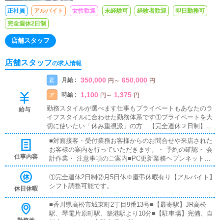
正社員
アルバイト
女性歓迎
未経験可
経験者歓迎
即日勤務可
完全週休2日制
店舗スタッフ
店舗スタッフ
の求人情報
350,000
650,000
月給 :
正
円
～
円
1,100
1,375
時給 :
ア
円
～
円
勤務スタイルが選べます仕事もプライベートもあなたのラ
給与
イフスタイルに合わせた勤務体系です①プライベートを大
切に使いたい「休み重視派」の方 【完全週休２日制】月
給28万円②がっつり稼ぎたい「給与重視派」の方 【月5
■対面接客・受付業務お客様からのお問合せや来店された
日休】月給35万円※働きながら勤務スタイルの変更も可能
お客様の案内を行っていただきます。・ 予約の確認・ 会
です※社員有給休暇有り【アルバイト】日給6,000円※もっ
仕事内容
計作業・ 注意事項のご案内■PC更新業務ヘブンネットな
と稼ぎたい方は面接時にお伝えください。
どのポータルサイトで、店舗情報の更新を行います。・
キャストの出勤情報やイベントの更新・ 求人ブログの作
①完全週休2日制②月5日休※慶弔休暇有り【アルバイト】
成（簡単な文字入力ができればOK）＜ボタンを押すだけ
シフト調整可能です。
休日休暇
の作業がほとんど！＞PCが苦手な方でも安心して取り組
めます。■清掃・備品管理お客様やキャストの方が快適に
■香川県高松市城東町2丁目9番13号■【最寄駅】JR高松
過ごせるように、・ 店内の清掃・ 備品の管理・補充をお
駅、琴電片原町駅、築港駅より10分■【駐車場】完備、自