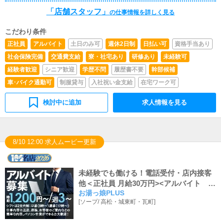
「店舗スタッフ」
の仕事情報を詳しく見る
こだわり条件
正社員
アルバイト
土日のみ可
週休2日制
日払い可
資格手当あり
社会保険完備
交通費支給
寮・社宅あり
研修あり
未経験可
経験者歓迎
シニア歓迎
学歴不問
履歴書不要
幹部候補
車･バイク通勤可
制服貸与
入社祝い金支給
在宅ワーク可
検討中に追加
求人情報を見る
8/10 12:00 求人ムービー更新
未経験でも働ける！電話受付・店内接客
他＜正社員 月給30万円><アルバイト 時
お湯っ娘PLUS
給1,200円＞
[
ソープ
/
高松・城東町・瓦町
]