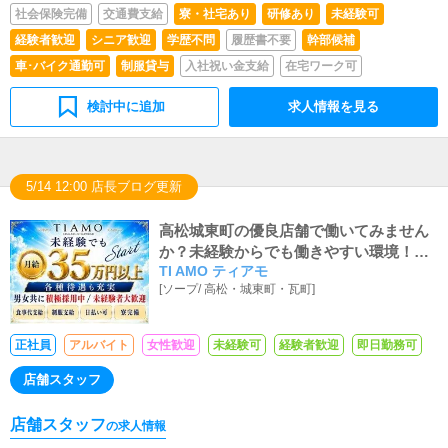
社会保険完備
交通費支給
寮・社宅あり
研修あり
未経験可
っていただきます。
経験者歓迎
シニア歓迎
学歴不問
履歴書不要
幹部候補
車･バイク通勤可
制服貸与
入社祝い金支給
在宅ワーク可
検討中に追加
求人情報を見る
5/14 12:00 店長ブログ更新
高松城東町の優良店舗で働いてみません
か？未経験からでも働きやすい環境！短
TI AMO ティアモ
時間アルバイト・送迎ドライバーも積極
[
ソープ
/
高松・城東町・瓦町
]
採用中です！日々景色が変わる刺激的な
職場で、あなたも楽しみながら働きまし
ょう！
正社員
アルバイト
女性歓迎
未経験可
経験者歓迎
即日勤務可
店舗スタッフ
店舗スタッフ
の求人情報