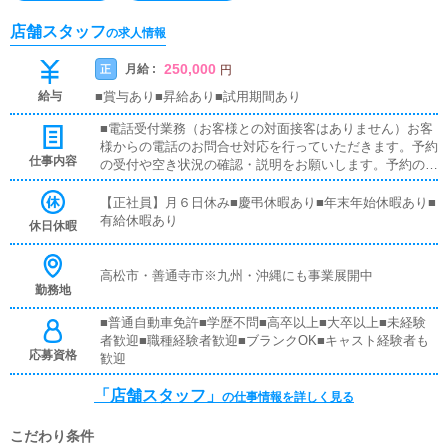
店舗スタッフ
の求人情報
250,000
月給 :
正
円
給与
■賞与あり■昇給あり■試用期間あり
■電話受付業務（お客様との対面接客はありません）お客
様からの電話のお問合せ対応を行っていただきます。予約
仕事内容
の受付や空き状況の確認・説明をお願いします。予約の確
定後はキャストやドライバーに通達します。簡単なマニュ
アルや先輩スタッフに気軽に聞ける環境ですので、未経験
【正社員】月６日休み■慶弔休暇あり■年末年始休暇あり■
でも安心して働けます。■PC更新業務ヘブンネットなど、
有給休暇あり
休日休暇
ポータルサイト等の店舗情報更新作業を行っていただきま
す。キャストの出勤情報やイベント、求人ブログの作成と
なります。基本的にはボタンを押すだけや、ブログの更新
高松市・善通寺市※九州・沖縄にも事業展開中
勤務地
時に簡単に文字が入力出来れば問題ありません。PCが苦
手な人でも簡単にできます。■清掃・備品管理お客様やキ
■普通自動車免許■学歴不問■高卒以上■大卒以上■未経験
ャストの方に快適にお過ごしいただくため、店内の清掃や
者歓迎■職種経験者歓迎■ブランクOK■キャスト経験者も
備品の管理・補充を行っていただきます。
応募資格
歓迎
「店舗スタッフ」
の仕事情報を詳しく見る
こだわり条件