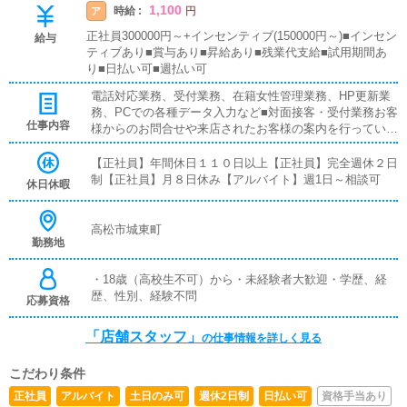
1,100
時給 :
ア
円
正社員300000円～+インセンティブ(150000円～)■インセン
給与
ティブあり■賞与あり■昇給あり■残業代支給■試用期間あ
り■日払い可■週払い可
電話対応業務、受付業務、在籍女性管理業務、HP更新業
務、PCでの各種データ入力など■対面接客・受付業務お客
仕事内容
様からのお問合せや来店されたお客様の案内を行っていた
だきます。予約の確認や、会計作業、注意事項の喚起など
をお願いします。簡単なマニュアルや、先輩スタッフに付
【正社員】年間休日１１０日以上【正社員】完全週休２日
いて業務内容を見ながら徐々に覚えていただきますので、
制【正社員】月８日休み【アルバイト】週1日～相談可
休日休暇
未経験の方でも安心して働けます。■企画の立案店舗イベ
ントや店舗運営など様々な企画を提案していただきます。
【新規のお客様の増加】【お客様のリピート率の向上】
高松市城東町
勤務地
【キャストの方の入店数の増加】など、売上UPに繋がる
施策の提案を行っていただきます。■キャスト管理お店で
働いていただいているキャストの方が稼げるようにインタ
・18歳（高校生不可）から・未経験者大歓迎・学歴、経
ーネットを使ったPR（写メ日記）などの使い方などのア
歴、性別、経験不問
応募資格
ドバイスを行っていただきます。■PC更新業務ヘブンネッ
トなど、ポータルサイト等の店舗情報更新作業を行ってい
「店舗スタッフ」
の仕事情報を詳しく見る
ただきます。キャストの出勤情報やイベント、更新となり
ます。基本的にはボタンを押すだけや、簡単に文字が入力
こだわり条件
出来れば問題ありません。PCが苦手な人でも簡単にでき
ます。■清掃・備品管理お客様やキャストの方に快適にお
正社員
アルバイト
土日のみ可
週休2日制
日払い可
資格手当あり
過ごしいただくため、店内の清掃や備品の管理・補充を行