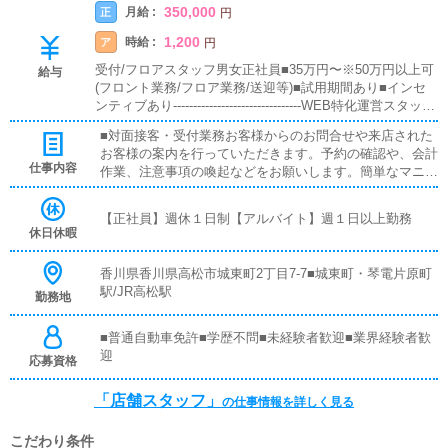
350,000
月給 :
正
円
1,200
時給 :
ア
円
受付/フロアスタッフ男女正社員■35万円〜※50万円以上可
給与
(フロント業務/フロア業務/送迎等)■試用期間あり■インセ
ンティブあり--------------------------------WEB特化運営スタッフ
■25万円〜※35万円以上可--------------------------------店長/幹部
■対面接客・受付業務お客様からのお問合せや来店された
候補■50万円〜※100万円以上可(プラスα各種役職手当)
お客様の案内を行っていただきます。予約の確認や、会計
仕事内容
作業、注意事項の喚起などをお願いします。簡単なマニュ
アルや、先輩スタッフに付いて業務内容を見ながら徐々に
覚えていただきますので、未経験の方でも安心して働けま
【正社員】週休１日制【アルバイト】週１日以上勤務
す。■PC更新業務ヘブンネットなど、ポータルサイト等の
休日休暇
店舗情報更新作業を行っていただきます。キャストの出勤
情報やイベント、求人ブログの作成となります。基本的に
香川県香川県高松市城東町2丁目7-7■城東町・琴電片原町
はボタンを押すだけや、ブログの更新時に簡単に文字が入
駅/JR高松駅
勤務地
力出来れば問題ありません。PCが苦手な人でも簡単にで
きます。■清掃・備品管理お客様やキャストの方に快適に
お過ごしいただくため、店内の清掃や備品の管理・補充を
■普通自動車免許■学歴不問■未経験者歓迎■業界経験者歓
行っていただきます。
迎
応募資格
「店舗スタッフ」
の仕事情報を詳しく見る
こだわり条件