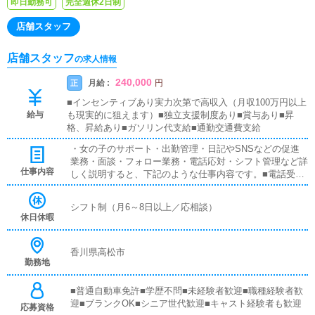
即日勤務可
完全週休2日制
店舗スタッフ
店舗スタッフ
の求人情報
240,000
月給 :
正
円
■インセンティブあり実力次第で高収入（月収100万円以上
給与
も現実的に狙えます）■独立支援制度あり■賞与あり■昇
格、昇給あり■ガソリン代支給■通勤交通費支給
・女の子のサポート・出勤管理・日記やSNSなどの促進
業務・面談・フォロー業務・電話応対・シフト管理など詳
仕事内容
しく説明すると、下記のような仕事内容です。■電話受付
業務（お客様との対面接客はありません）お客様からの電
話のお問合せ対応を行っていただきます。予約の受付や空
シフト制（月6～8日以上／応相談）
き状況の確認・説明をお願いします。予約の確定後はキャ
休日休暇
ストやドライバーに通達します。簡単なマニュアルや先輩
スタッフに気軽に聞ける環境ですので、未経験でも安心し
て働けます。■キャスト管理お店で働いていただいている
香川県高松市
勤務地
キャストの方が稼げるようにインターネットを使ったPR
（写メ日記）などの使い方などのアドバイスを行っていた
だきます。■PC更新業務ヘブンネットなど、ポータルサイ
■普通自動車免許■学歴不問■未経験者歓迎■職種経験者歓
ト等の店舗情報更新作業を行っていただきます。キャスト
迎■ブランクOK■シニア世代歓迎■キャスト経験者も歓迎
応募資格
の出勤情報やイベント、求人ブログの作成となります。基