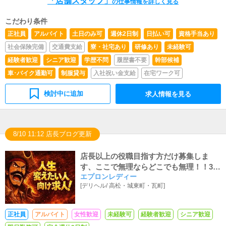
「店舗スタッフ」
の仕事情報を詳しく見る
ただきます。キャストの出勤情報やイベント、更新となり
ます。基本的にはボタンを押すだけや、簡単に文字が入力
こだわり条件
出来れば問題ありません。PCが苦手な人でも簡単にでき
ます。■清掃・備品管理お客様やキャストの方に快適にお
正社員
アルバイト
土日のみ可
週休2日制
日払い可
資格手当あり
過ごしいただくため、店内の清掃や備品の管理・補充を行
社会保険完備
交通費支給
寮・社宅あり
研修あり
未経験可
っていただきます。
経験者歓迎
シニア歓迎
学歴不問
履歴書不要
幹部候補
車･バイク通勤可
制服貸与
入社祝い金支給
在宅ワーク可
検討中に追加
求人情報を見る
8/10 11:12 店長ブログ更新
店長以上の役職目指す方だけ募集しま
す、ここで無理ならどこでも無理！！30
エプロンレディー
代40代の再起も応援！！
[
デリヘル
/
高松・城東町・瓦町
]
正社員
アルバイト
女性歓迎
未経験可
経験者歓迎
シニア歓迎