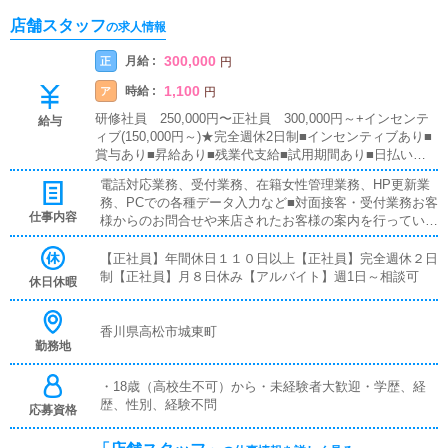
店舗スタッフ
の求人情報
300,000
月給 :
正
円
1,100
時給 :
ア
円
研修社員 250,000円〜正社員 300,000円～+インセンテ
給与
ィブ(150,000円～)★完全週休2日制■インセンティブあり■
賞与あり■昇給あり■残業代支給■試用期間あり■日払い可■
週払い可
電話対応業務、受付業務、在籍女性管理業務、HP更新業
務、PCでの各種データ入力など■対面接客・受付業務お客
仕事内容
様からのお問合せや来店されたお客様の案内を行っていた
だきます。予約の確認や、会計作業、注意事項の喚起など
をお願いします。簡単なマニュアルや、先輩スタッフに付
【正社員】年間休日１１０日以上【正社員】完全週休２日
いて業務内容を見ながら徐々に覚えていただきますので、
制【正社員】月８日休み【アルバイト】週1日～相談可
休日休暇
未経験の方でも安心して働けます。■企画の立案店舗イベ
ントや店舗運営など様々な企画を提案していただきます。
【新規のお客様の増加】【お客様のリピート率の向上】
香川県高松市城東町
勤務地
【キャストの方の入店数の増加】など、売上UPに繋がる
施策の提案を行っていただきます。■キャスト管理お店で
働いていただいているキャストの方が稼げるようにインタ
・18歳（高校生不可）から・未経験者大歓迎・学歴、経
ーネットを使ったPR（写メ日記）などの使い方などのア
歴、性別、経験不問
応募資格
ドバイスを行っていただきます。■PC更新業務ヘブンネッ
トなど、ポータルサイト等の店舗情報更新作業を行ってい