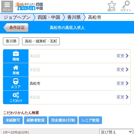
検討中
ログイン
ジョブヘブン
四国・中国
香川県
高松市
条件設定
高松市の高収入求人
香川県
高松・城東町・瓦町
変更
未設定
職種
変更
未設定
業種
変更
高松市
エリア
変更
未設定
こだわり
こだわりかんたん検索
未経験可
経験者歓迎
完全週休2日制
シニア歓迎
1件〜22件(全22件)