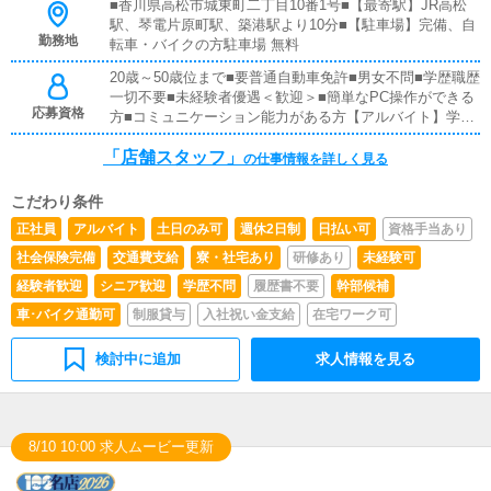
めます。■清掃・備品管理お客様やキャストの方が快適に
■香川県高松市城東町二丁目10番1号■【最寄駅】JR高松
過ごせるように、・ 店内の清掃・ 備品の管理・補充をお
駅、琴電片原町駅、築港駅より10分■【駐車場】完備、自
願いします。■キャストサポートキャストの方が安心して
勤務地
転車・バイクの方駐車場 無料
働けるようにサポート！・ シフト管理：出勤スケジュー
20歳～50歳位まで■要普通自動車免許■男女不問■学歴職歴
ルの調整や変更対応・ 体調・メンタルケア：キャストの
一切不要■未経験者優遇＜歓迎＞■簡単なPC操作ができる
体調や悩みの相談対応・ 業務フォロー：業務の質問対応
応募資格
方■コミュニケーション能力がある方【アルバイト】学生
や働きやすい環境作りしっかりサポートしていく、やりが
OK ※18歳未満（高校生）不可wワークOK！副業に最適
いのあるお仕事です！【アルバイト】店舗内業務、電話・
「店舗スタッフ」
メール対応、清掃ほか正社員の手伝い
の仕事情報を詳しく見る
こだわり条件
正社員
アルバイト
土日のみ可
週休2日制
日払い可
資格手当あり
社会保険完備
交通費支給
寮・社宅あり
研修あり
未経験可
経験者歓迎
シニア歓迎
学歴不問
履歴書不要
幹部候補
車･バイク通勤可
制服貸与
入社祝い金支給
在宅ワーク可
検討中に追加
求人情報を見る
8/10 10:00 求人ムービー更新