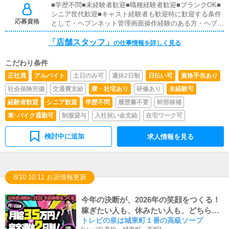
■学歴不問■未経験者歓迎■職種経験者歓迎■ブランクOK■
はボタンを押すだけや、ブログの更新時に簡単に文字が入
シニア世代歓迎■キャスト経験者も歓迎特に歓迎する条件
力出来れば問題ありません。PCが苦手な人でも簡単にで
応募資格
として・ヘブンネット管理画面操作経験のある方・ヘブン
きます。■清掃・備品管理お客様やキャストの方に快適に
ネット各種機能に詳しく活用経験のある方
お過ごしいただくため、店内の清掃や備品の管理・補充を
「店舗スタッフ」
の仕事情報を詳しく見る
行っていただきます。■企画の立案店舗イベントや店舗運
営など様々な企画を提案していただきます。【新規のお客
様の増加】【お客様のリピート率の向上】【キャストの方
こだわり条件
の入店数の増加】など、売上UPに繋がる施策の提案を行
正社員
アルバイト
土日のみ可
週休2日制
日払い可
資格手当あり
っていただきます。
社会保険完備
交通費支給
寮・社宅あり
研修あり
未経験可
経験者歓迎
シニア歓迎
学歴不問
履歴書不要
幹部候補
車･バイク通勤可
制服貸与
入社祝い金支給
在宅ワーク可
検討中に追加
求人情報を見る
8/10 10:11 お店情報更新
今年の決断が、2026年の笑顔をつくる！
稼ぎたい人も、休みたい人も、どちらも
トレビの泉は城東町１番の高級ソープ
大歓迎！