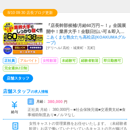
8/10 09:30 店長ブログ更新
『店長幹部候補/月給60万円～！』全国展
開中！業界大手！全額日払い可＆即入居
こあくまな熟女たち高松店(KOAKUMAグル
可能な社員寮あり
ープ)
[
デリヘル
/
高松・城東町・瓦町
]
正社員
アルバイト
女性歓迎
未経験可
経験者歓迎
即日勤務可
完全週休2日制
店舗スタッフ
店舗スタッフ
の求人情報
380,000
月給 :
正
円
正社員 月給： 380,000円～■社会保険完備■交通費支給■食
給与
事補助制度あり■ノルマなし
女性キャストの管理業務をお任せいたします。（未経験者
歓迎）お店で働いていただいているキャストの方が稼げる