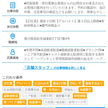
■対面接客・受付業務お客様からのお問合せや来店された
お客様の案内を行っていただきます。予約の確認や、会計
仕事内容
作業、注意事項の喚起などをお願いします。簡単なマニュ
アルや、先輩スタッフに付いて業務内容を見ながら徐々に
覚えていただきますので、未経験の方でも安心して働けま
【正社員】週休２日制【アルバイト】週３日以上勤務■有
す。■キャスト管理お店で働いていただいているキャスト
給休暇あり■慶弔休暇あり
休日休暇
の方が稼げるようにインターネットを使ったPR（写メ日
記）などの使い方などのアドバイスを行っていただきま
す。■PC更新業務ヘブンネットなど、ポータルサイト等の
香川県高松市城東町2丁目7番4号
勤務地
店舗情報更新作業を行っていただきます。キャストの出勤
情報やイベント、求人ブログの作成となります。基本的に
■学歴不問■未経験者歓迎■職種経験者歓迎■ブランクOK■
はボタンを押すだけや、ブログの更新時に簡単に文字が入
シニア世代歓迎■キャスト経験者も歓迎特に歓迎する条件
力出来れば問題ありません。PCが苦手な人でも簡単にで
応募資格
として・ヘブンネット管理画面操作経験のある方・ヘブン
きます。■清掃・備品管理お客様やキャストの方に快適に
ネット各種機能に詳しく活用経験のある方
お過ごしいただくため、店内の清掃や備品の管理・補充を
「店舗スタッフ」
の仕事情報を詳しく見る
行っていただきます。■企画の立案店舗イベントや店舗運
営など様々な企画を提案していただきます。【新規のお客
様の増加】【お客様のリピート率の向上】【キャストの方
こだわり条件
の入店数の増加】など、売上UPに繋がる施策の提案を行
正社員
アルバイト
土日のみ可
週休2日制
日払い可
資格手当あり
っていただきます。
社会保険完備
交通費支給
寮・社宅あり
研修あり
未経験可
経験者歓迎
シニア歓迎
学歴不問
履歴書不要
幹部候補
車･バイク通勤可
制服貸与
入社祝い金支給
在宅ワーク可